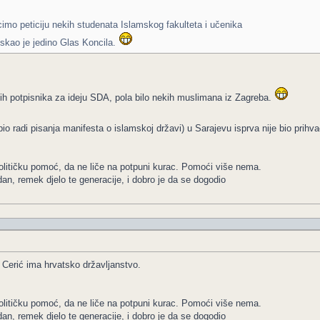
mo peticiju nekih studenata Islamskog fakulteta i učenika
iskao je jedino Glas Koncila.
lnih potpisnika za ideju SDA, pola bilo nekih muslimana iz Zagreba.
bio radi pisanja manifesta o islamskoj državi) u Sarajevu isprva nije bio prih
olitičku pomoć, da ne liče na potpuni kurac. Pomoći više nema.
dan, remek djelo te generacije, i dobro je da se dogodio
 Cerić ima hrvatsko državljanstvo.
olitičku pomoć, da ne liče na potpuni kurac. Pomoći više nema.
dan, remek djelo te generacije, i dobro je da se dogodio