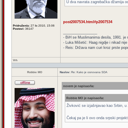
U dva navrata zagrebačka džamija odi
post2007534.html#p2007534
Pridružen/a:
27 lis 2010, 15:06
Postovi:
36147
_________________
- BiH se Muslimanima desila, 1991. je ni
- Luka Mišetić: Haag nigdje i nikad nij
- Reis: Država nam curi kroz prste popu
Vrh
Robbie MO
Naslov:
Re: Kako je osnovana SDA
novem je napisao/la:
Robbie MO je napisao/la:
Živković se izjašnjavao kao Srbin, 
Čekaj pa je li ovo onda srpski projekt