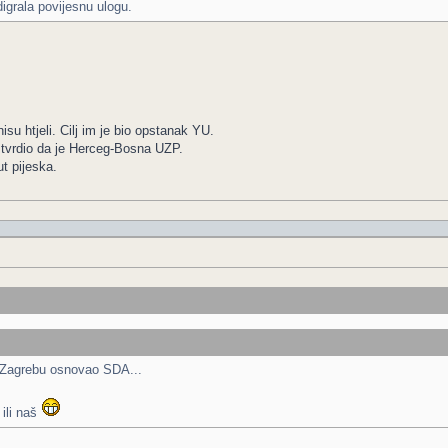
grala povijesnu ulogu.
su htjeli. Cilj im je bio opstanak YU.
e tvrdio da je Herceg-Bosna UZP.
t pijeska.
u Zagrebu osnovao SDA...
 ili naš