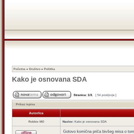
Početna
»
Društvo
»
Politika
Kako je osnovana SDA
Stranica:
1
/
3
.
[ 54 post(ov)a ]
Prikaz ispisa
Autor/ica
Robbie MO
Naslov:
Kako je osnovana SDA
Gotovo komična priča bivšeg reisa o t