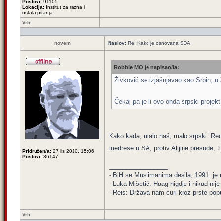
Postovi:
91105
Lokacija:
Institut za razna i
ostala pitanja
Vrh
novem
Naslov:
Re: Kako je osnovana SDA
Robbie MO je napisao/la:
Živković se izjašnjavao kao Srbin, 
Čekaj pa je li ovo onda srpski projekt
Kako kada, malo naš, malo srpski. Reci
medrese u SA, protiv Alijine presude, t
Pridružen/a:
27 lis 2010, 15:06
Postovi:
36147
_________________
- BiH se Muslimanima desila, 1991. je ni
- Luka Mišetić: Haag nigdje i nikad nij
- Reis: Država nam curi kroz prste popu
Vrh