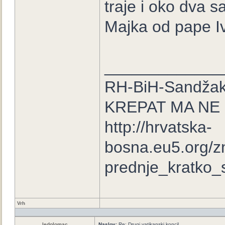
traje i oko dva sa
Majka od pape Iva
_____________
RH-BiH-Sandžak
KREPAT MA NE
http://hrvatska-
bosna.eu5.org/z
prednje_kratko_s
Vrh
ledolomac
Naslov:
Re: Drugi vatikanski koncil