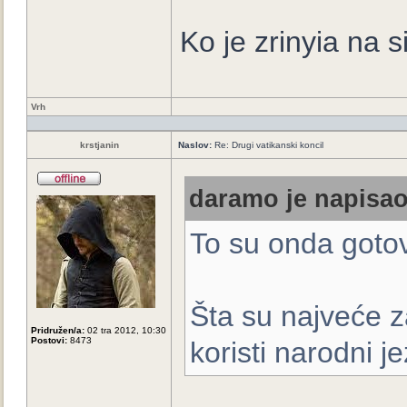
Ko je zrinyia na s
Vrh
krstjanin
Naslov:
Re: Drugi vatikanski koncil
daramo je napisao
To su onda gotov
Šta su najveće z
Pridružen/a:
02 tra 2012, 10:30
Postovi:
8473
koristi narodni 