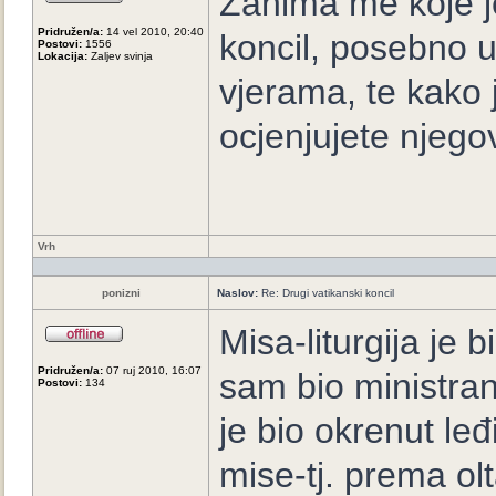
Zanima me koje j
Pridružen/a:
14 vel 2010, 20:40
koncil, posebno 
Postovi:
1556
Lokacija:
Zaljev svinja
vjerama, te kako 
ocjenjujete njego
Vrh
ponizni
Naslov:
Re: Drugi vatikanski koncil
Misa-liturgija je 
Pridružen/a:
07 ruj 2010, 16:07
sam bio ministrant
Postovi:
134
je bio okrenut le
mise-tj. prema ol