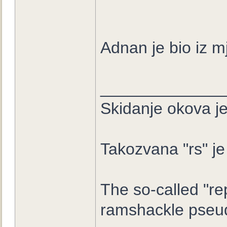
Adnan je bio iz m
_____________
Skidanje okova je
Takozvana "rs" je
The so-called "re
ramshackle pseud