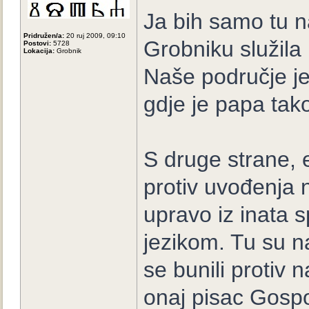
Ja bih samo tu 
Pridružen/a:
20 ruj 2009, 09:10
Grobniku služila
Postovi:
5728
Lokacija:
Grobnik
Naše područje je
gdje je papa tak
S druge strane, e
protiv uvođenja 
upravo iz inata s
jezikom. Tu su na
se bunili protiv 
onaj pisac Gosp