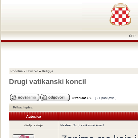
ČPP
Početna
»
Društvo
»
Religija
Drugi vatikanski koncil
Stranica:
1
/
2
.
[ 37 post(ov)a ]
Prikaz ispisa
Autor/ica
divlja svinja
Naslov:
Drugi vatikanski koncil