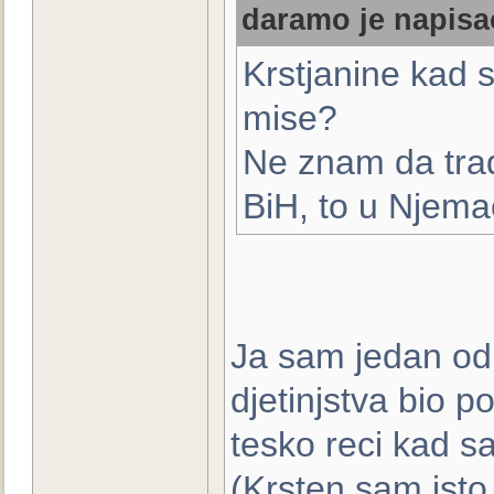
daramo je napisao
Krstjanine kad s
mise?
Ne znam da trad
BiH, to u Njemač
Ja sam jedan od r
djetinjstva bio p
tesko reci kad sa
(Krsten sam isto