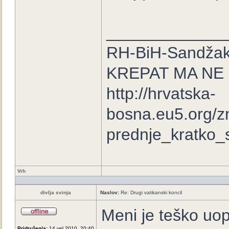
_____________
RH-BiH-Sandžak
KREPAT MA NE
http://hrvatska-
bosna.eu5.org/z
prednje_kratko_s
Vrh
divlja svinja
Naslov:
Re: Drugi vatikanski koncil
Meni je teško uopć
Pridružen/a:
14 vel 2010, 20:40