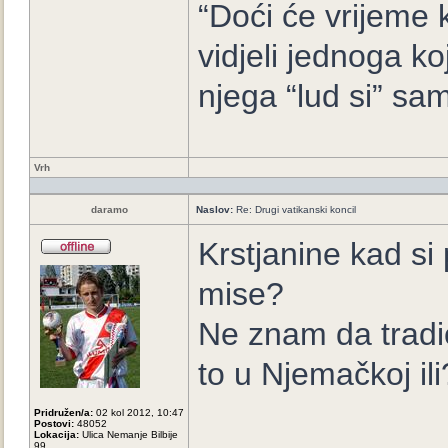
“Doći će vrijeme k
vidjeli jednoga ko
njega “lud si” sam
Vrh
daramo
Naslov:
Re: Drugi vatikanski koncil
Krstjanine kad si
mise?
Ne znam da tradio
to u Njemačkoj ili
Pridružen/a:
02 kol 2012, 10:47
Postovi:
48052
Lokacija:
Ulica Nemanje Bilbije
99