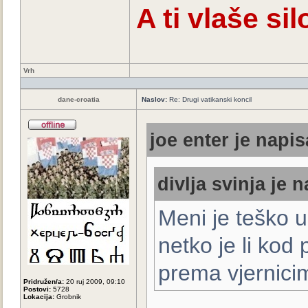
A ti vlaše s
Vrh
dane-croatia
Naslov:
Re: Drugi vatikanski koncil
joe enter je napis
divlja svinja je n
Meni je teško u
netko je li kod
prema vjernicim
Pridružen/a:
20 ruj 2009, 09:10
Postovi:
5728
Lokacija:
Grobnik