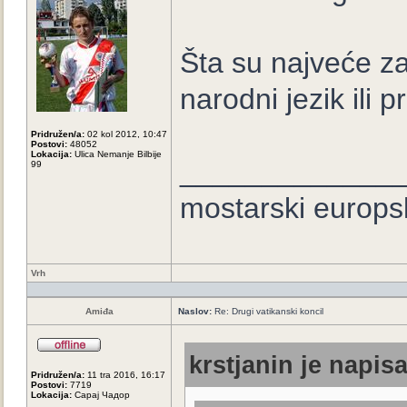
Šta su najveće za
narodni jezik il
Pridružen/a:
02 kol 2012, 10:47
Postovi:
48052
Lokacija:
Ulica Nemanje Bilbije
_____________
99
mostarski europs
Vrh
Amiđa
Naslov:
Re: Drugi vatikanski koncil
krstjanin je napisa
Pridružen/a:
11 tra 2016, 16:17
Postovi:
7719
Lokacija:
Сарај Чадор