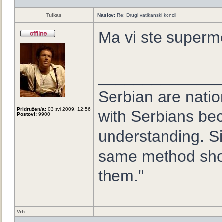
Tulkas
Naslov:
Re: Drugi vatikanski koncil
Ma vi ste superm
_____________
Serbian are nation
Pridružen/a:
03 svi 2009, 12:56
with Serbians be
Postovi:
9900
understanding. Si
same method sho
them."
Vrh