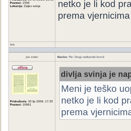
netko je li kod p
Postovi:
1556
Lokacija:
Zaljev svinja
prema vjernicima 
Vrh
joe enter
Naslov:
Re: Drugi vatikanski koncil
divlja svinja je na
Meni je teško uop
netko je li kod 
Pridružen/a:
30 lip 2009, 17:35
Postovi:
10961
prema vjernicima