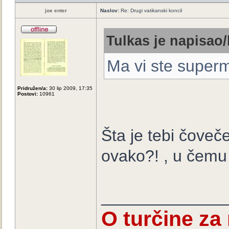
joe enter
Naslov:
Re: Drugi vatikanski koncil
Tulkas je napisao/
Ma vi ste super
Pridružen/a:
30 lip 2009, 17:35
Postovi:
10961
Šta je tebi čoveč
ovako?! , u čemu
_____________
O turčine za