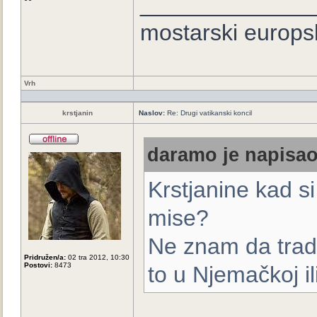
_____________
mostarski europs
Vrh
krstjanin
Naslov:
Re: Drugi vatikanski koncil
daramo je napisao
Krstjanine kad si
mise?
Ne znam da tradi
Pridružen/a:
02 tra 2012, 10:30
Postovi:
8473
to u Njemačkoj il