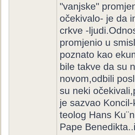
"vanjske" promje
očekivalo- je da i
crkve -ljudi.Odno
promjenio u smislu
poznato kao ekum
bile takve da su ne
novom,odbili posl
su neki očekivali,
je sazvao Koncil-
teolog Hans Ku¨n
Pape Benedikta..i