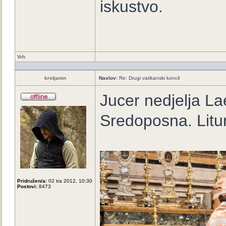
iskustvo.
Vrh
krstjanin
Naslov:
Re: Drugi vatikanski koncil
Jucer nedjelja La
Sredoposna. Litur
Pridružen/a:
02 tra 2012, 10:30
Postovi:
8473