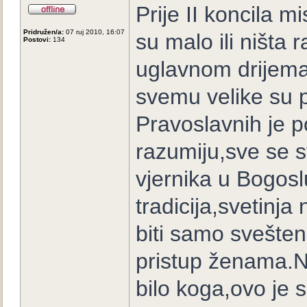
Prije II koncila mi
Pridružen/a:
07 ruj 2010, 16:07
su malo ili ništa 
Postovi:
134
uglavnom drijema
svemu velike su p
Pravoslavnih je po
razumiju,sve se 
vjernika u Bogos
tradicija,svetinj
biti samo svešten
pristup ženama.Na
bilo koga,ovo je