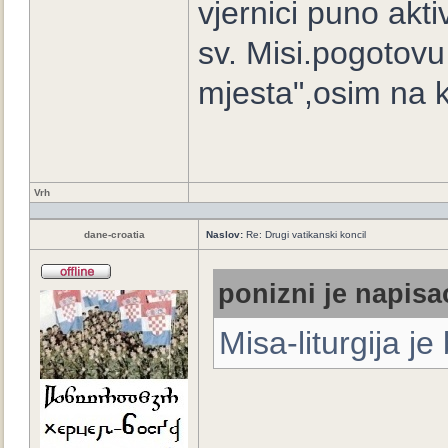
vjernici puno akti
sv. Misi.pogotovu 
mjesta",osim na k
Vrh
dane-croatia
Naslov:
Re: Drugi vatikanski koncil
ponizni je napisao
Misa-liturgija je