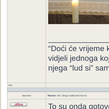
_____________
“Doći će vrijeme k
vidjeli jednoga ko
njega “lud si” sam
Vrh
daramo
Naslov:
Re: Drugi vatikanski koncil
To su onda gotovo