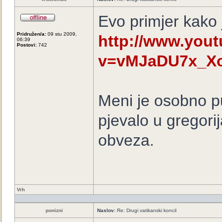
Evo primjer kako j
Pridružen/a:
09 stu 2009,
http://www.you
06:39
Postovi:
742
v=vMJaDU7x_X
Meni je osobno p
pjevalo u gregori
obveza.
Vrh
ponizni
Naslov:
Re: Drugi vatikanski koncil