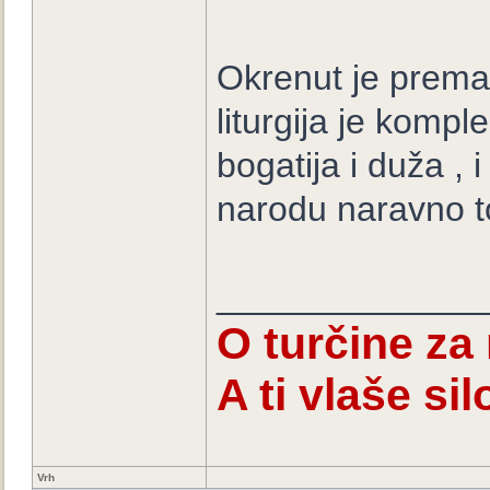
Okrenut je prema 
liturgija je kompl
bogatija i duža , 
narodu naravno to
_____________
O turčine za
A ti vlaše s
Vrh