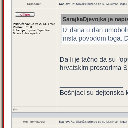
Srpsčanin
Naslov:
Re: Silajdžić priznao da su Muslimani lagal
SarajkaDjevojka je napi
Pridružen/a:
02 tra 2013, 17:46
Postovi:
7508
Iz dana u dan umobolni
Lokacija:
Srpska Republika
Bosna i Hercegovina
nista povodom toga. 
Da li je tačno da su "op
hrvatskim prostorima S
_________________
Bošnjaci su dejtonska k
Vrh
crni_bombarder
Naslov:
Re: Silajdžić priznao da su Muslimani lagal