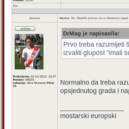
Postovi:
12337
Vrh
daramo
Naslov:
Re: Silajdžić priznao da su Muslimani lagal
DrMag je napisao/la:
Prvo treba razumijeti 
izvaliti glupost "imali s
Pridružen/a:
02 kol 2012, 10:47
Postovi:
48029
Normalno da treba razumi
Lokacija:
Ulica Nemanje Bilbije
99
opsjednutog grada i na
_________________
mostarski europski