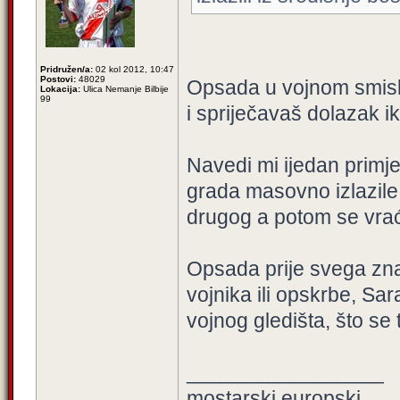
Pridružen/a:
02 kol 2012, 10:47
Postovi:
48029
Opsada u vojnom smislu
Lokacija:
Ulica Nemanje Bilbije
99
i spriječavaš dolazak ik
Navedi mi ijedan primje
grada masovno izlazile 
drugog a potom se vraća
Opsada prije svega zn
vojnika ili opskrbe, Sara
vojnog gledišta, što se 
_________________
mostarski europski