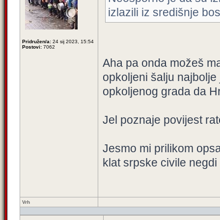
izlazili iz središnje 
Pridružen/a:
24 sij 2023, 15:54
Postovi:
7062
Aha pa onda možeš malo
opkoljeni šalju najbolje
opkoljenog grada da Hr
Jel poznaje povijest ra
Jesmo mi prilikom opsad
klat srpske civile negd
Vrh