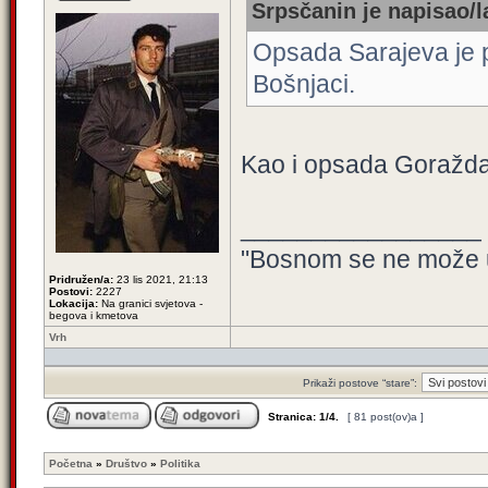
Srpsčanin je napisao/l
Opsada Sarajeva je 
Bošnjaci.
Kao i opsada Goražda
_________________
"Bosnom se ne može u
Pridružen/a:
23 lis 2021, 21:13
Postovi:
2227
Lokacija:
Na granici svjetova -
begova i kmetova
Vrh
Prikaži postove “stare”:
Stranica:
1
/
4
.
[ 81 post(ov)a ]
Početna
»
Društvo
»
Politika