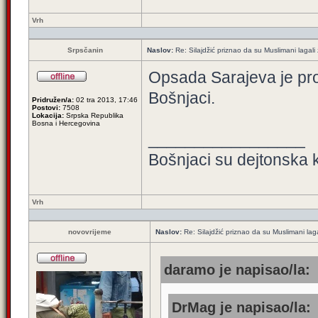
Vrh
Srpsčanin
Naslov:
Re: Silajdžić priznao da su Muslimani lagal
Opsada Sarajeva je pro
Bošnjaci.
Pridružen/a:
02 tra 2013, 17:46
Postovi:
7508
Lokacija:
Srpska Republika
Bosna i Hercegovina
_________________
Bošnjaci su dejtonska k
Vrh
novovrijeme
Naslov:
Re: Silajdžić priznao da su Muslimani la
daramo je napisao/la:
DrMag je napisao/la: