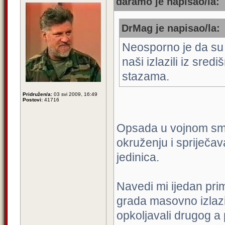
daramo je napisao/la:
DrMag je napisao/la:
Neosporno je da su i
naši izlazili iz sre
stazama.
Pridružen/a:
03 svi 2009, 16:49
Postovi:
41716
Opsada u vojnom smis
okruženju i spriječav
jedinica.
Navedi mi ijedan prim
grada masovno izlazil
opkoljavali drugog a 