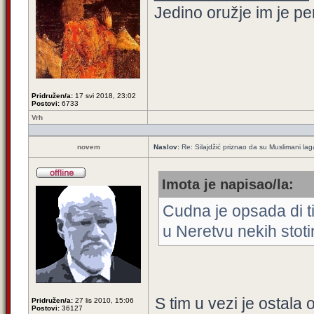
Jedino oružje im je pe
Pridružen/a:
17 svi 2018, 23:02
Postovi:
6733
Vrh
novem
Naslov:
Re: Silajdžić priznao da su Muslimani la
Imota je napisao/la:
Cudna je opsada di ti 
u Neretvu nekih stot
S tim u vezi je ostal
Pridružen/a:
27 lis 2010, 15:06
Postovi:
36127