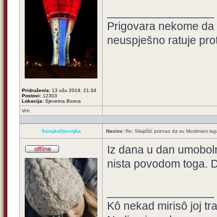
_________________
Prigovara nekome da ni
neuspješno ratuje pro
Pridružen/a:
13 ožu 2019, 21:34
Postovi:
12303
Lokacija:
Sjeverna Bosna
Vrh
SarajkaDjevojka
Naslov:
Re: Silajdžić priznao da su Muslimani la
Iz dana u dan umobolni
nista povodom toga. 
_________________
Kô nekad mirisô joj tr