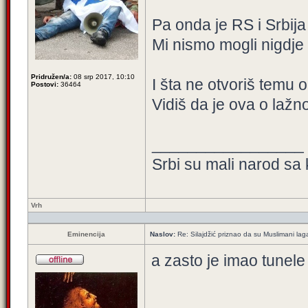
Pa onda je RS i Srbija
Mi nismo mogli nigdje
Pridružen/a:
08 srp 2017, 10:10
I šta ne otvoriš temu 
Postovi:
36464
Vidiš da je ova o laž
_________________
Srbi su mali narod sa 
Vrh
Eminencija
Naslov:
Re: Silajdžić priznao da su Muslimani lag
a zasto je imao tunele
_________________