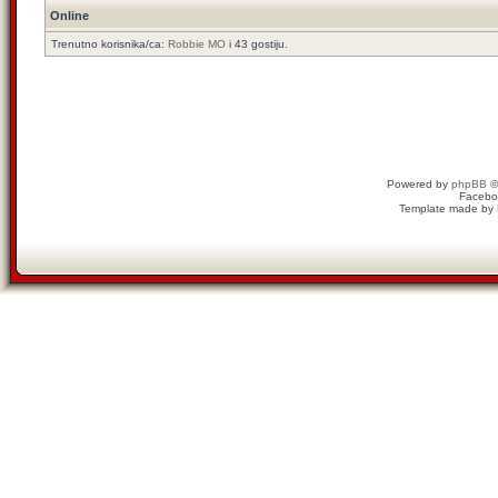
Online
Trenutno korisnika/ca:
Robbie MO
i 43 gostiju.
Powered by
phpBB
©
Facebo
Template made by