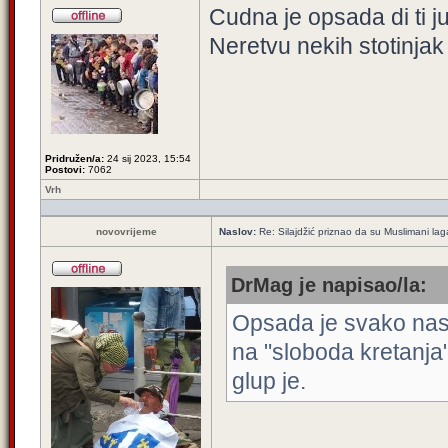
Cudna je opsada di ti ju
Neretvu nekih stotinja
Pridružen/a:
24 sij 2023, 15:54
Postovi:
7062
Vrh
novovrijeme
Naslov:
Re: Silajdžić priznao da su Muslimani la
DrMag je napisao/la:
Opsada je svako nas
na "sloboda kretanja"
glup je.