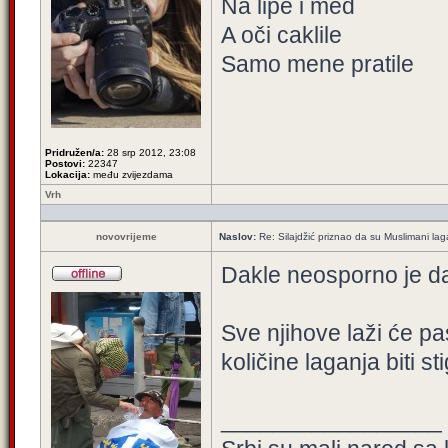
Na lipe i med
A oči caklile
Samo mene pratile
Pridružen/a:
28 srp 2012, 23:08
Postovi:
22347
Lokacija:
među zvijezdama
Vrh
novovrijeme
Naslov:
Re: Silajdžić priznao da su Muslimani la
Dakle neosporno je da
Sve njihove laži će pa
količine laganja biti s
_________________