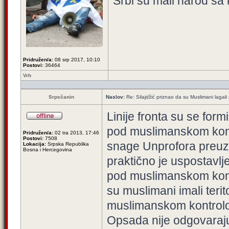
Srbi su mali narod sa 
Pridružen/a:
08 srp 2017, 10:10
Postovi:
36464
Vrh
Srpsčanin
Naslov:
Re: Silajdžić priznao da su Muslimani lagal
Linije fronta su se for
pod muslimanskom kont
Pridružen/a:
02 tra 2013, 17:46
Postovi:
7508
snage Unprofora preuz
Lokacija:
Srpska Republika
Bosna i Hercegovina
praktično je uspostavlj
pod muslimanskom kont
su muslimani imali teri
muslimanskom kontrol
Opsada nije odgovaraju