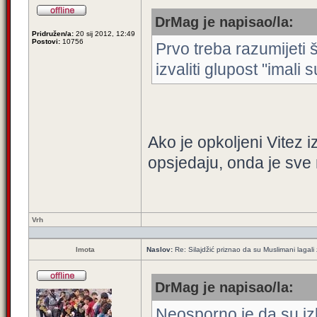
DrMag je napisao/la:
Pridružen/a:
20 sij 2012, 12:49
Postovi:
10756
Prvo treba razumijeti 
izvaliti glupost "imali s
Ako je opkoljeni Vitez i
opsjedaju, onda je sve
Vrh
Imota
Naslov:
Re: Silajdžić priznao da su Muslimani lagal
DrMag je napisao/la:
Neosporno je da su izla