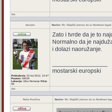
Vrh
daramo
Naslov:
Re: Silajdžić priznao da su Muslimani lagal
Zato i tvrde da je to na
Normalno da je najduža k
i dolazi naoružanje.
_________________
mostarski europski
Pridružen/a:
02 kol 2012, 10:47
Postovi:
48029
Lokacija:
Ulica Nemanje Bilbije
99
Vrh
Naša Kvačica
Naslov:
Re: Silajdžić priznao da su Muslimani la