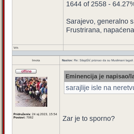
1644 of 2558 - 64.27
Sarajevo, generalno sa
Frustrirana, napaćena
Vrh
Imota
Naslov:
Re: Silajdžić priznao da su Muslimani lagal
Eminencija je napisao/l
sarajlije isle na neret
Pridružen/a:
24 sij 2023, 15:54
Zar je to sporno?
Postovi:
7062