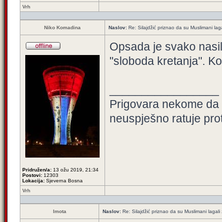
Vrh
Niko Komadina
Naslov:
Re: Silajdžić priznao da su Muslimani la
Opsada je svako nasi
"sloboda kretanja". Ko
_________________
Prigovara nekome da ni
neuspješno ratuje pro
Pridružen/a:
13 ožu 2019, 21:34
Postovi:
12303
Lokacija:
Sjeverna Bosna
Vrh
Imota
Naslov:
Re: Silajdžić priznao da su Muslimani lagal