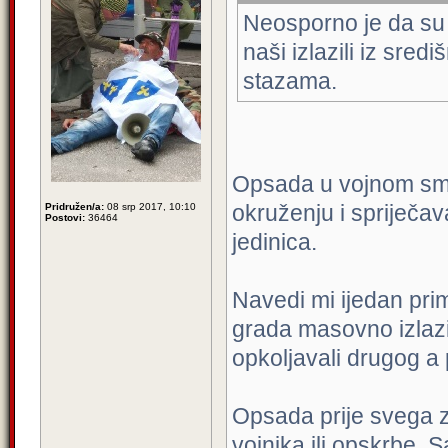
Neosporno je da su i
naši izlazili iz sre
stazama.
Opsada u vojnom smis
okruženju i spriječav
Pridružen/a:
08 srp 2017, 10:10
Postovi:
36464
jedinica.
Navedi mi ijedan prim
grada masovno izlazil
opkoljavali drugog a 
Opsada prije svega 
vojnika ili opskrbe, S