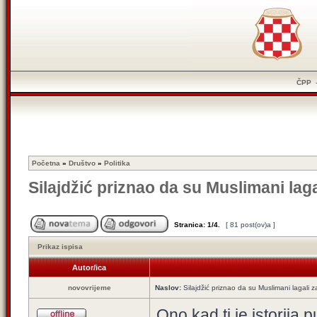
ČPP
Početna
»
Društvo
»
Politika
Silajdžić priznao da su Muslimani lag
Stranica:
1
/
4
.
[ 81 post(ov)a ]
Prikaz ispisa
Autor/ica
novovrijeme
Naslov:
Silajdžić priznao da su Muslimani lagali
Ono kad ti je istorija 