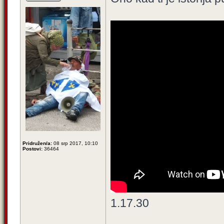
Pridružen/a:
08 srp 2017, 10:10
Postovi:
36464
1.17.30