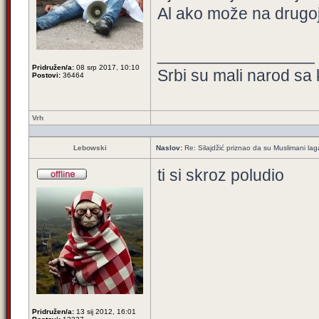
Al ako može na drugoj
_________________
Pridružen/a:
08 srp 2017, 10:10
Srbi su mali narod sa 
Postovi:
36464
Vrh
Lebowski
Naslov:
Re: Silajdžić priznao da su Muslimani la
ti si skroz poludio
Pridružen/a:
13 sij 2012, 16:01