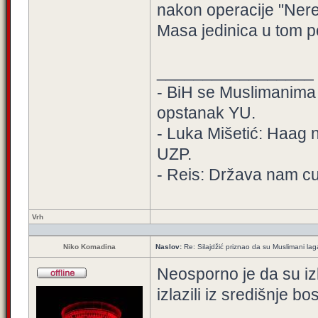
nakon operacije "Neret
Masa jedinica u tom p
_________________
- BiH se Muslimanima de
opstanak YU.
- Luka Mišetić: Haag n
UZP.
- Reis: Država nam cur
Vrh
Niko Komadina
Naslov:
Re: Silajdžić priznao da su Muslimani la
Neosporno je da su izla
izlazili iz središnje 