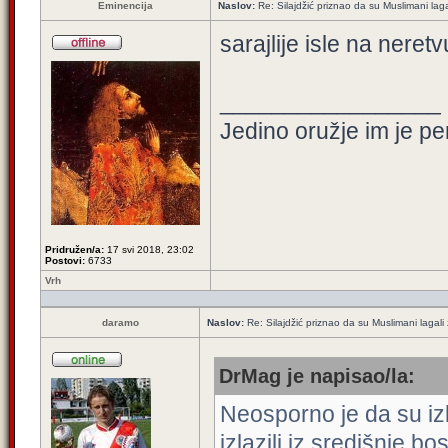
Eminencija
Naslov:
Re: Silajdžić priznao da su Muslimani lag
sarajlije isle na neret
_________________
Jedino oružje im je pe
Pridružen/a:
17 svi 2018, 23:02
Postovi:
6733
Vrh
daramo
Naslov:
Re: Silajdžić priznao da su Muslimani lagal
DrMag je napisao/la:
Neosporno je da su izla
izlazili iz središnje 