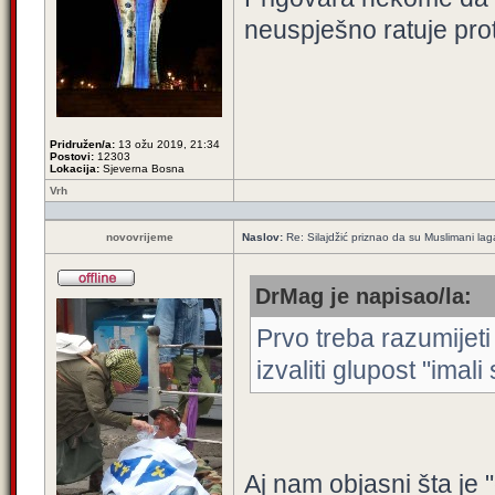
neuspješno ratuje pro
Pridružen/a:
13 ožu 2019, 21:34
Postovi:
12303
Lokacija:
Sjeverna Bosna
Vrh
novovrijeme
Naslov:
Re: Silajdžić priznao da su Muslimani la
DrMag je napisao/la:
Prvo treba razumijeti
izvaliti glupost "imali 
Aj nam objasni šta je 