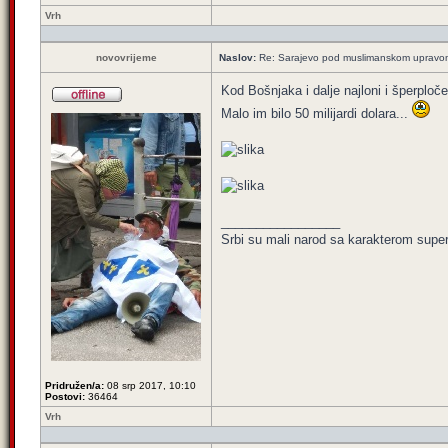
Vrh
novovrijeme
Naslov:
Re: Sarajevo pod muslimanskom upravo
Kod Bošnjaka i dalje najloni i šperploč
Malo im bilo 50 milijardi dolara...
_________________
Srbi su mali narod sa karakterom super 
Pridružen/a:
08 srp 2017, 10:10
Postovi:
36464
Vrh