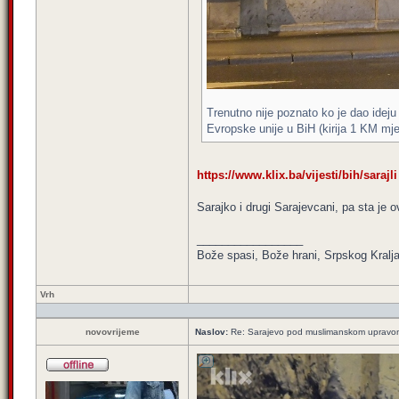
Trenutno nije poznato ko je dao ideju
Evropske unije u BiH (kirija 1 KM mj
https://www.klix.ba/vijesti/bih/sarajli
Sarajko i drugi Sarajevcani, pa sta je 
_________________
Bože spasi, Bože hrani, Srpskog Kralja
Vrh
novovrijeme
Naslov:
Re: Sarajevo pod muslimanskom upravo