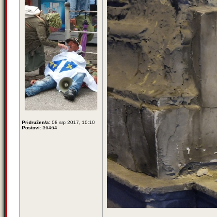
Pridružen/a:
08 srp 2017, 10:10
Postovi:
36464