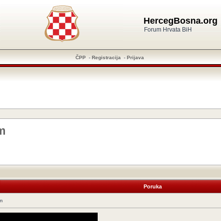
HercegBosna.org
Forum Hrvata BiH
ČPP
-
Registracija
-
Prijava
m
Poruka
m