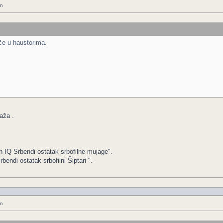
m
oče u haustorima.
aža .
h IQ Srbendi ostatak srbofilne mujage".
ndi ostatak srbofilni Šiptari ".
m