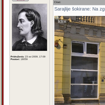
Citat:
Sarajlije šokirane: Na z
Pridružen/a:
23 svi 2009, 17:09
Postovi:
18059