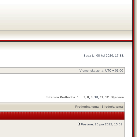
Sada je: 08 kol 2026, 17:33.
Vremenska zona: UTC + 01:00
Stranica
Prethodna
1
...
7
,
8
,
9
,
10
,
11
,
12
Sljedeća
Prethodna tema
|
Sljedeća tema
Postano:
25 pro 2022, 15:51