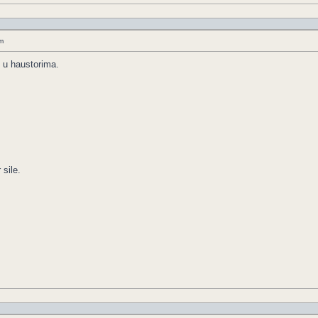
m
e u haustorima.
sile.