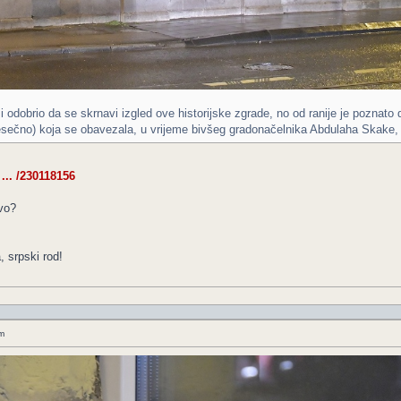
 i odobrio da se skrnavi izgled ove historijske zgrade, no od ranije je poznato
esečno) koja se obavezala, u vrijeme bivšeg gradonačelnika Abdulaha Skake, d
 ... /230118156
ovo?
, srpski rod!
m