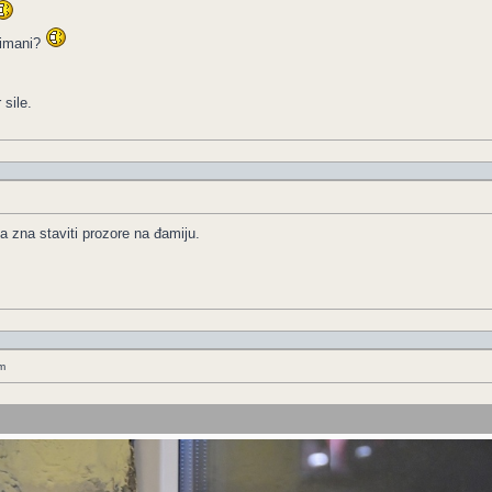
limani?
sile.
a zna staviti prozore na đamiju.
m