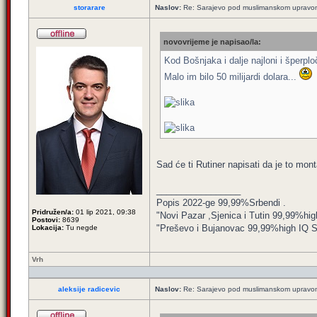
storarare
Naslov:
Re: Sarajevo pod muslimanskom upravo
novovrijeme je napisao/la:
Kod Bošnjaka i dalje najloni i šperpl
Malo im bilo 50 milijardi dolara...
Sad će ti Rutiner napisati da je to mont
_________________
Popis 2022-ge 99,99%Srbendi .
Pridružen/a:
01 lip 2021, 09:38
"Novi Pazar ,Sjenica i Tutin 99,99%hig
Postovi:
8639
"Preševo i Bujanovac 99,99%high IQ Srbe
Lokacija:
Tu negde
Vrh
aleksije radicevic
Naslov:
Re: Sarajevo pod muslimanskom upravo