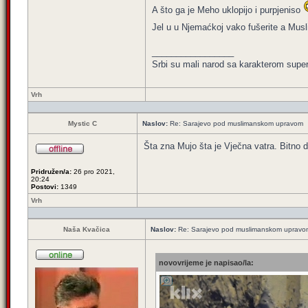
A što ga je Meho uklopijo i purpjeniso
Jel u u Njemaćkoj vako fušerite a Mus
_________________
Srbi su mali narod sa karakterom super 
Vrh
Mystic C
Naslov:
Re: Sarajevo pod muslimanskom upravom
Šta zna Mujo šta je Vječna vatra. Bitno d
Pridružen/a:
26 pro 2021,
20:24
Postovi:
1349
Vrh
Naša Kvačica
Naslov:
Re: Sarajevo pod muslimanskom upravo
novovrijeme je napisao/la: