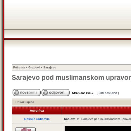
Početna
»
Gradovi
»
Sarajevo
Sarajevo pod muslimanskom upravo
Stranica:
10
/
12
.
[ 288 post(ov)a ]
Prikaz ispisa
Autor/ica
aleksije radicevic
Naslov:
Re: Sarajevo pod muslimanskom upravo