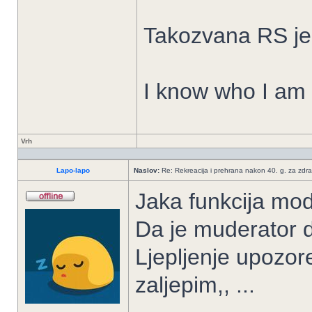
Takozvana RS je
I know who I am 
Vrh
Lapo-lapo
Naslov:
Re: Rekreacija i prehrana nakon 40. g. za zdrav
Jaka funkcija mod
Da je muderator da
Ljepljenje upozor
zaljepim,, ...