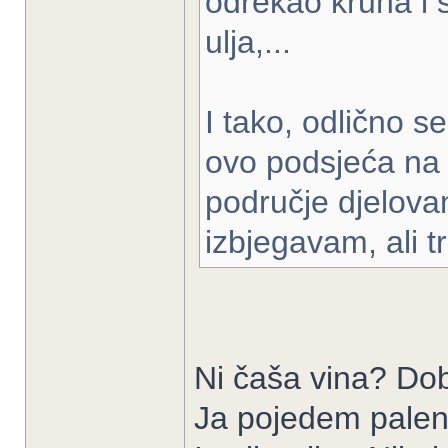
odrekao kruha i
ulja,...
I tako, odlično s
ovo podsjeća na o
područje djelova
izbjegavam, ali t
Ni čaša vina? Dob
Ja pojedem palent