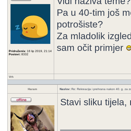
Vidi naziva teme?!
Pa u 40-tim još m
potrošiste?
Za mladolik izgle
sam očit primjer
Pridružen/a:
16 lip 2019, 21:14
Postovi:
8332
Vrh
Haram
Naslov:
Re: Rekreacija i prehrana nakon 40. g. za zdr
Stavi sliku tijela
_____________