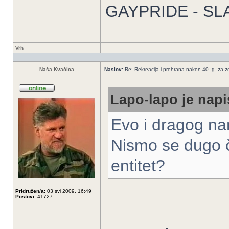
GAYPRIDE - SL
Vrh
Naša Kvačica
Naslov:
Re: Rekreacija i prehrana nakon 40. g. za zdr
Lapo-lapo je napi
Evo i dragog na
Nismo se dugo ču
entitet?
Pridružen/a:
03 svi 2009, 16:49
Postovi:
41727