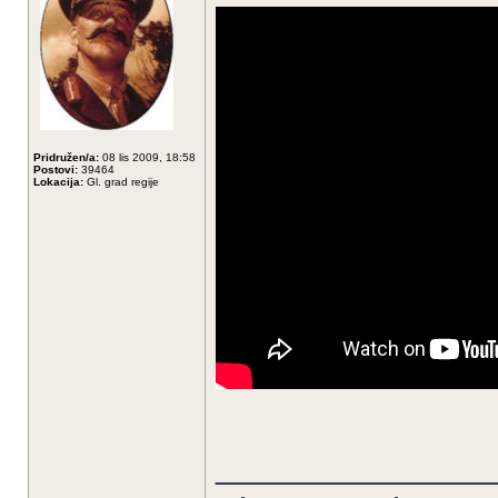
Pridružen/a:
08 lis 2009, 18:58
Postovi:
39464
Lokacija:
Gl. grad regije
______________