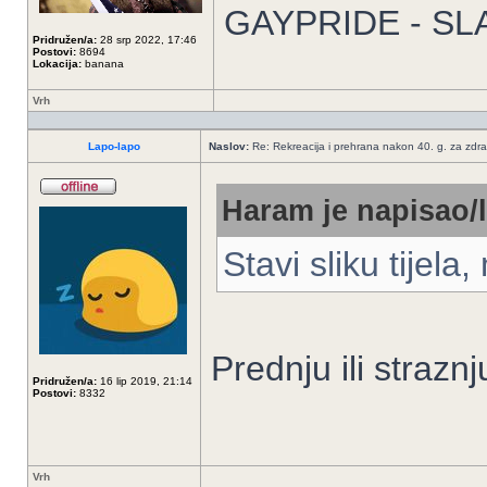
GAYPRIDE - SL
Pridružen/a:
28 srp 2022, 17:46
Postovi:
8694
Lokacija:
banana
Vrh
Lapo-lapo
Naslov:
Re: Rekreacija i prehrana nakon 40. g. za zdrav
Haram je napisao/l
Stavi sliku tijela
Prednju ili strazn
Pridružen/a:
16 lip 2019, 21:14
Postovi:
8332
Vrh