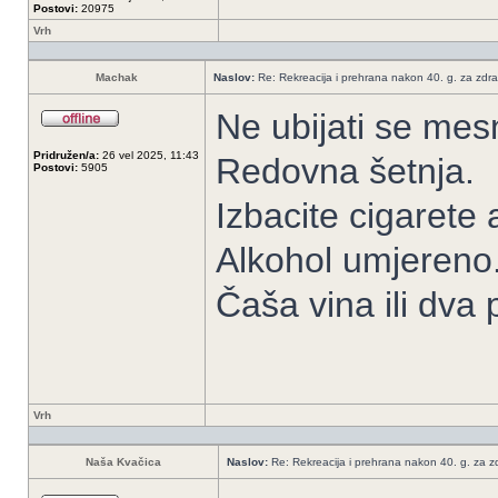
Postovi:
20975
Vrh
Machak
Naslov:
Re: Rekreacija i prehrana nakon 40. g. za zdrav
Ne ubijati se me
Pridružen/a:
26 vel 2025, 11:43
Redovna šetnja.
Postovi:
5905
Izbacite cigarete
Alkohol umjereno
Čaša vina ili dva p
Vrh
Naša Kvačica
Naslov:
Re: Rekreacija i prehrana nakon 40. g. za zdr