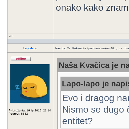
onako kako znam 
Vrh
Lapo-lapo
Naslov:
Re: Rekreacija i prehrana nakon 40. g. za zdrav
Naša Kvačica je na
Lapo-lapo je napi
Evo i dragog na
Nismo se dugo ču
Pridružen/a:
16 lip 2019, 21:14
Postovi:
8332
entitet?