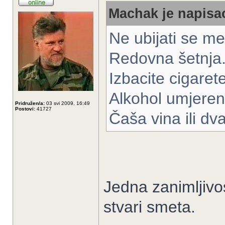
Machak je napisao
Ne ubijati se m
Redovna šetnja
Izbacite cigaret
Alkohol umjeren
Pridružen/a:
03 svi 2009, 16:49
Postovi:
41727
Čaša vina ili dva
Jedna zanimljivo
stvari smeta.