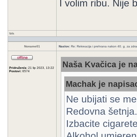
I volim ribu. Nije 
Vrh
Noname01
Naslov:
Re: Rekreacija i prehrana nakon 40. g. za zdrav
Naša Kvačica je na
Pridružen/a:
21 lip 2023, 13:22
Postovi:
6574
Machak je napisao
Ne ubijati se m
Redovna šetnja
Izbacite cigaret
Alkohol umjeren