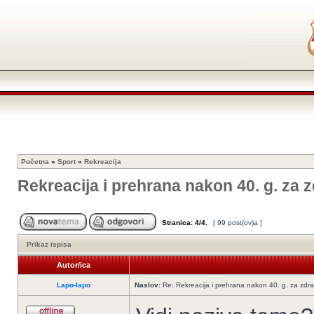
Početna
»
Sport
»
Rekreacija
Rekreacija i prehrana nakon 40. g. za z
Stranica:
4
/
4
.
[ 99 post(ov)a ]
Prikaz ispisa
Autor/ica
Lapo-lapo
Naslov:
Re: Rekreacija i prehrana nakon 40. g. za zdrav