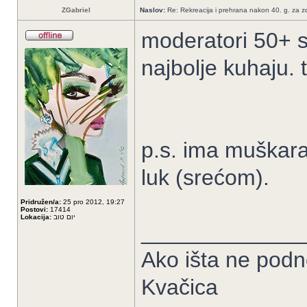
ZGabriel
Naslov:
Re: Rekreacija i prehrana nakon 40. g. za zdr
moderatori 50+ s
najbolje kuhaju. 
p.s. ima muškara
luk (srećom).
Pridružen/a:
25 pro 2012, 19:27
Postovi:
17414
Lokacija:
יום טוב
_____________
Ako išta ne podn
Kvačica