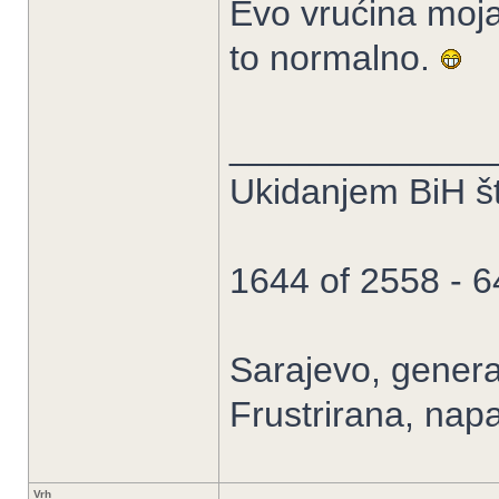
Evo vrućina moja 
to normalno.
_____________
Ukidanjem BiH št
1644 of 2558 - 
Sarajevo, general
Frustrirana, nap
Vrh