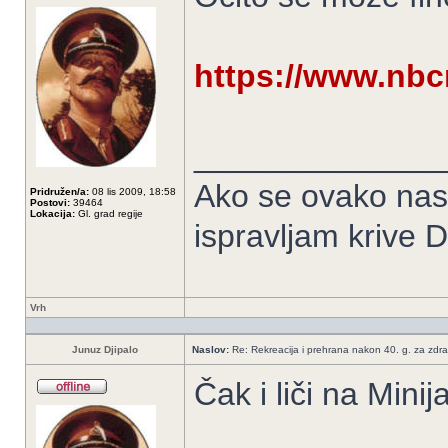
https://www.nbc
______________
Ako se ovako nas
Pridružen/a:
08 lis 2009, 18:58
Postovi:
39464
Lokacija:
Gl. grad regije
ispravljam krive Dr
Vrh
Junuz Djipalo
Naslov:
Re: Rekreacija i prehrana nakon 40. g. za zdrav
Čak i liči na Minij