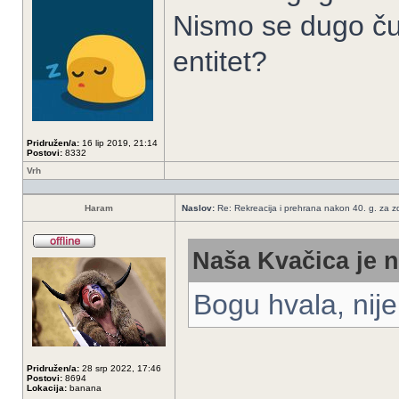
Nismo se dugo čuli
entitet?
Pridružen/a:
16 lip 2019, 21:14
Postovi:
8332
Vrh
Haram
Naslov:
Re: Rekreacija i prehrana nakon 40. g. za zdr
Naša Kvačica je n
Bogu hvala, nije
Pridružen/a:
28 srp 2022, 17:46
Postovi:
8694
Lokacija:
banana