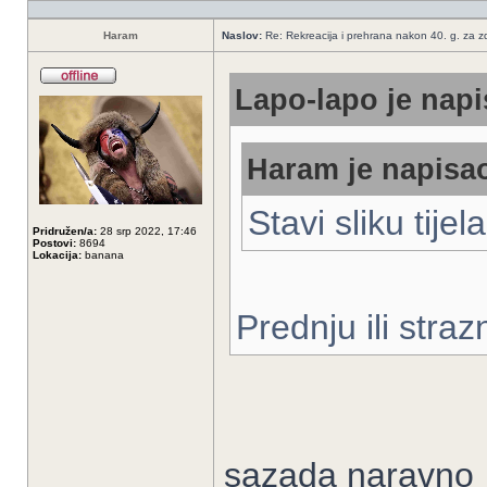
Haram
Naslov:
Re: Rekreacija i prehrana nakon 40. g. za zdr
Lapo-lapo je napi
Haram je napisao
Stavi sliku tijel
Pridružen/a:
28 srp 2022, 17:46
Postovi:
8694
Lokacija:
banana
Prednju ili straz
sazada naravno