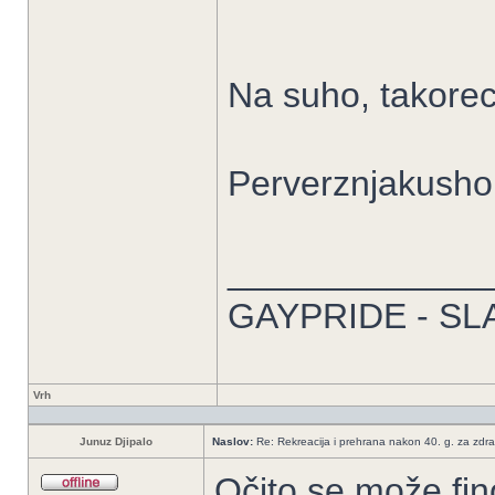
Na suho, takorec
Perverznjakusho
_____________
GAYPRIDE - SL
Vrh
Junuz Djipalo
Naslov:
Re: Rekreacija i prehrana nakon 40. g. za zdrav
Očito se može fin