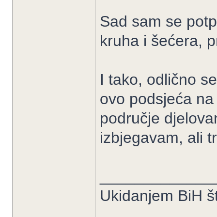
Sad sam se potp
kruha i šećera, 
I tako, odlično s
ovo podsjeća na o
područje djelova
izbjegavam, ali t
_____________
Ukidanjem BiH št