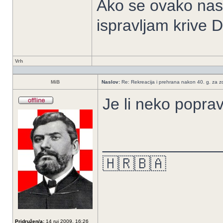
Ako se ovako nas
ispravljam krive Dr
Vrh
MiB
Naslov:
Re: Rekreacija i prehrana nakon 40. g. za zdr
Je li neko popravi
_____________
🇭🇷🇧🇦
Pridružen/a:
14 ruj 2009, 16:26