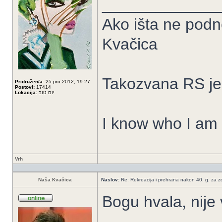
_____________
Ako išta ne podn
Kvačica
Takozvana RS je
Pridružen/a:
25 pro 2012, 19:27
Postovi:
17414
Lokacija:
יום טוב
I know who I am 
Vrh
Naša Kvačica
Naslov:
Re: Rekreacija i prehrana nakon 40. g. za zdr
Bogu hvala, nije 