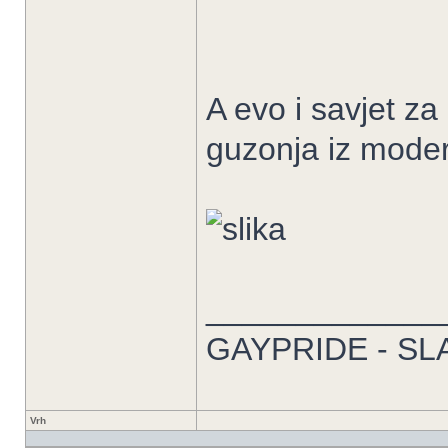
A evo i savjet z
guzonja iz moder
_____________
GAYPRIDE - SL
Vrh