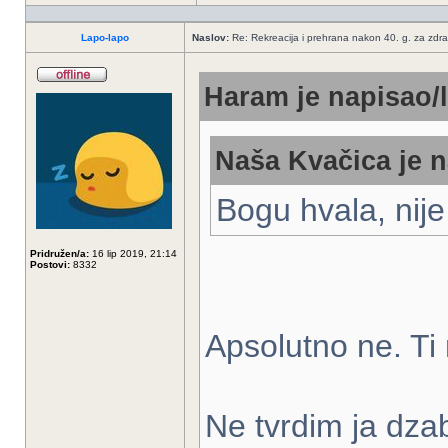
Lapo-lapo
Naslov:
Re: Rekreacija i prehrana nakon 40. g. za zdrav
Haram je napisao/l
Naša Kvačica je n
Bogu hvala, nije 
Pridružen/a:
16 lip 2019, 21:14
Postovi:
8332
Apsolutno ne. Ti
Ne tvrdim ja dzab