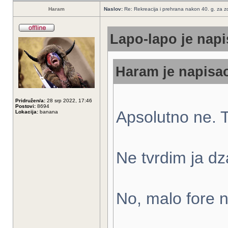
Haram
Naslov:
Re: Rekreacija i prehrana nakon 40. g. za zdr
Lapo-lapo je napi
Haram je napisao
Pridružen/a:
28 srp 2022, 17:46
Postovi:
8694
Apsolutno ne. 
Lokacija:
banana
Ne tvrdim ja dz
No, malo fore 