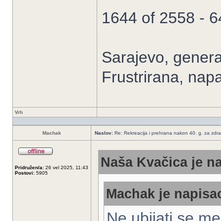
1644 of 2558 - 
Sarajevo, general
Frustrirana, nap
Vrh
Machak
Naslov:
Re: Rekreacija i prehrana nakon 40. g. za zdrav
Naša Kvačica je na
Pridružen/a:
26 vel 2025, 11:43
Postovi:
5905
Machak je napisao
Ne ubijati se m