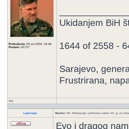
_____________
Ukidanjem BiH št
1644 of 2558 - 
Pridružen/a:
03 svi 2009, 16:49
Postovi:
41727
Sarajevo, general
Frustrirana, nap
Vrh
Lapo-lapo
Naslov:
Re: Rekreacija i prehrana nakon 40. g. za zdrav
Evo i dragog nam 