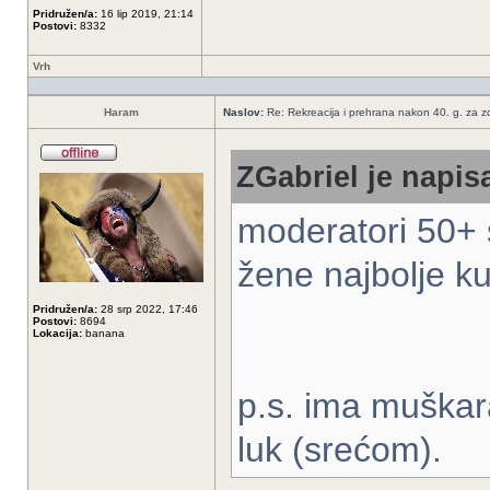
Pridružen/a:
16 lip 2019, 21:14
Postovi:
8332
Vrh
Haram
Naslov:
Re: Rekreacija i prehrana nakon 40. g. za zdr
ZGabriel je napisa
moderatori 50+ s
žene najbolje ku
Pridružen/a:
28 srp 2022, 17:46
Postovi:
8694
Lokacija:
banana
p.s. ima muškar
luk (srećom).