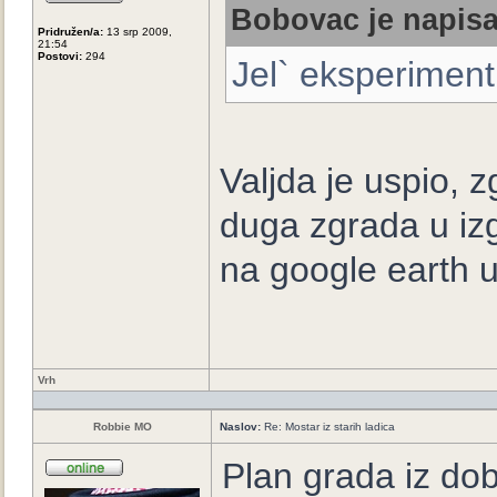
Bobovac je napisa
Pridružen/a:
13 srp 2009,
21:54
Postovi:
294
Jel` eksperiment
Valjda je uspio, z
duga zgrada u izgr
na google earth u
Vrh
Robbie MO
Naslov:
Re: Mostar iz starih ladica
Plan grada iz do