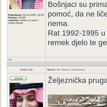
Bošnjaci su prima
pomoć, da ne lič
Pridružen/a:
03 svi 2009, 10:29
Postovi:
91048
Lokacija:
Institut za razna i
nema.
ostala pitanja
Rat 1992-1995 u B
remek djelo te ge
Vrh
Robbie MO
Naslov:
Re: Mostar iz starih ladica
Željeznička pruga