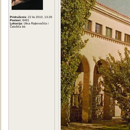
Pridružen/a:
22 lis 2010, 13:26
Postovi:
8461
Lokacija:
Ulica Rajkovačića i
Čalušića bb