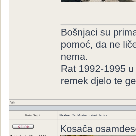
_____________
Bošnjaci su prima
pomoć, da ne lič
nema.
Rat 1992-1995 u B
remek djelo te ge
Vrh
Reis Sejdo
Naslov:
Re: Mostar iz starih ladica
Kosača osamdeset