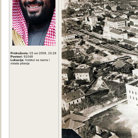
Pridružen/a:
03 svi 2009, 10:29
Postovi:
91048
Lokacija:
Institut za razna i
ostala pitanja