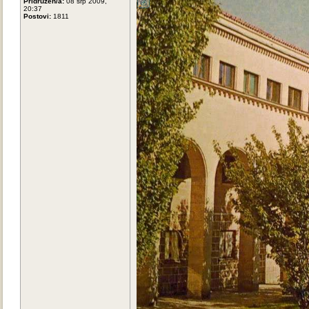
Pridružen/a:
08 srp 2009,
20:37
Postovi:
1811