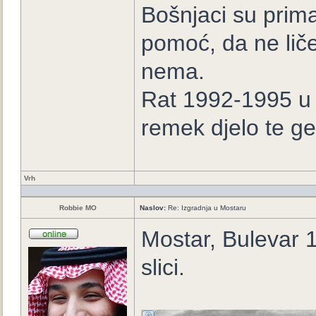
Bošnjaci su prima
pomoć, da ne lič
nema.
Rat 1992-1995 u B
remek djelo te ge
Vrh
Robbie MO
Naslov:
Re: Izgradnja u Mostaru
Mostar, Bulevar 1
slici.