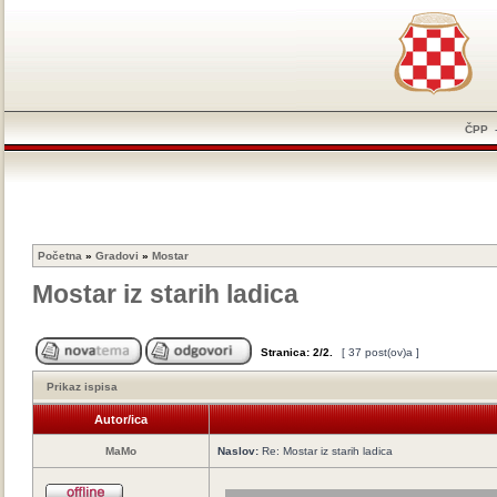
ČPP
Početna
»
Gradovi
»
Mostar
Mostar iz starih ladica
Stranica:
2
/
2
.
[ 37 post(ov)a ]
Prikaz ispisa
Autor/ica
MaMo
Naslov:
Re: Mostar iz starih ladica