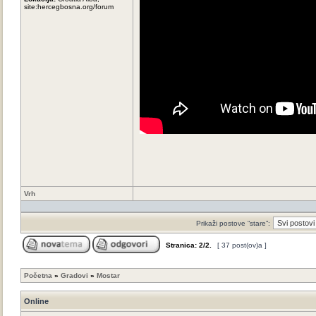
site:hercegbosna.org/forum
Vrh
Prikaži postove “stare”:
Stranica:
2
/
2
.
[ 37 post(ov)a ]
Početna
»
Gradovi
»
Mostar
Online