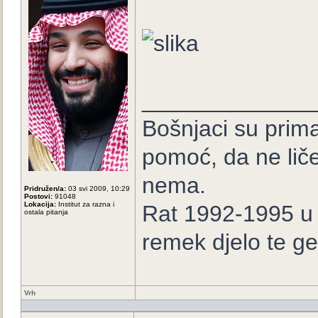
_____________
Bošnjaci su prima
pomoć, da ne lič
nema.
Pridružen/a:
03 svi 2009, 10:29
Postovi:
91048
Lokacija:
Institut za razna i
Rat 1992-1995 u B
ostala pitanja
remek djelo te ge
Vrh