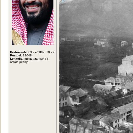
Pridružen/a:
03 svi 2009, 10:29
Postovi:
91048
Lokacija:
Institut za razna i
ostala pitanja