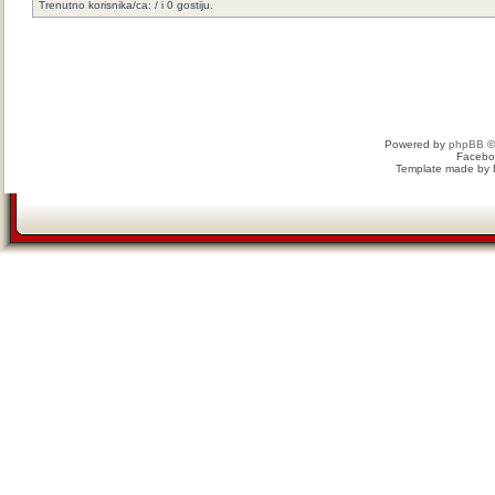
Trenutno korisnika/ca: / i 0 gostiju.
Powered by
phpBB
©
Facebo
Template made by