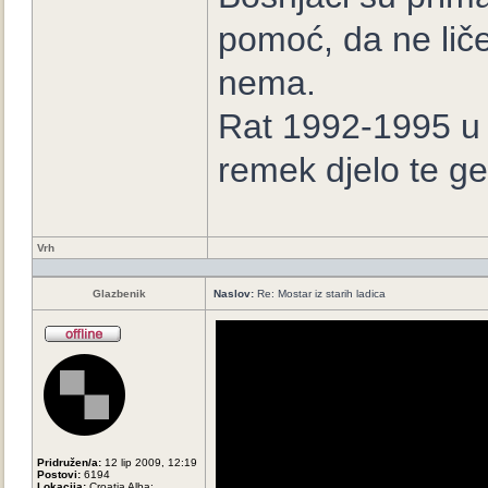
pomoć, da ne lič
nema.
Rat 1992-1995 u B
remek djelo te ge
Vrh
Glazbenik
Naslov:
Re: Mostar iz starih ladica
Pridružen/a:
12 lip 2009, 12:19
Postovi:
6194
Lokacija:
Croatia Alba;