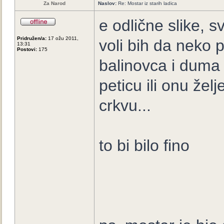
Za Narod
Naslov:
Re: Mostar iz starih ladica
e odlične slike, s
Pridružen/a:
17 ožu 2011,
voli bih da neko 
13:31
Postovi:
175
balinovca i duma 
peticu ili onu žel
crkvu...
to bi bilo fino