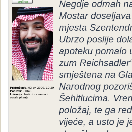
Negdje odmah na
Mostar doseljava
mjesta Szentendr
Ubrzo poslije dol
apoteku pomalo u
zum Reichsadler“ 
smještena na Gla
Narodnog pozoriš
Pridružen/a:
03 svi 2009, 10:29
Postovi:
91048
Lokacija:
Institut za razna i
Šehitlucima. Vrem
ostala pitanja
položaj, te ga re
vijeće, a usto je