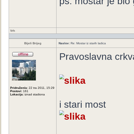
ps. mostar je bio 
Vrh
Bijeli Brijeg
Naslov:
Re: Mostar iz starih ladica
Pravoslavna crkv
Pridružen/a:
22 tra 2011, 15:29
Postovi:
161
Lokacija:
iznad stadiona
i stari most