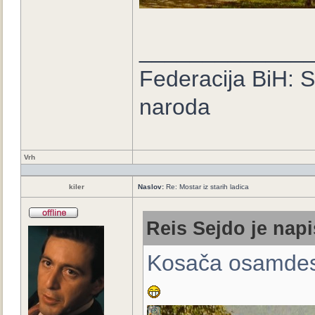
_____________
Federacija BiH: 
naroda
Vrh
kiler
Naslov:
Re: Mostar iz starih ladica
Reis Sejdo je napi
Kosača osamdese