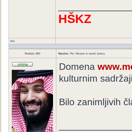
_____________
HŠKZ
Vrh
Robbie MO
Naslov:
Re: Mostar iz starih ladica
Domena
www.mo
kulturnim sadržaj
Bilo zanimljivih č
_____________