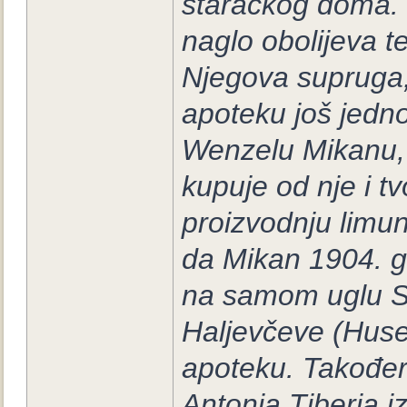
staračkog doma. 
naglo obolijeva t
Njegova supruga,
apoteku još jedn
Wenzelu Mikanu, 
kupuje od nje i t
proizvodnju limun
da Mikan 1904. g
na samom uglu S
Haljevčeve (Huse
apoteku. Također
Antonia Tiberia i