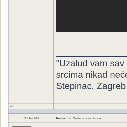
_____________
"Uzalud vam sav t
srcima nikad neće
Stepinac, Zagreb
Vrh
Robbie MO
Naslov:
Re: Mostar iz starih ladica