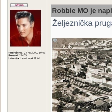
Robbie MO je napi
Željeznička pruga
Pridružen/a:
24 ruj 2009, 10:09
Postovi:
29405
Lokacija:
Heartbreak Hotel