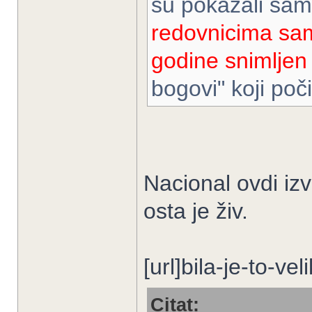
su pokazali samo
redovnicima sam
godine snimljen
bogovi" koji po
Nacional ovdi izvr
osta je živ.
[url]bila-je-to-ve
Citat: