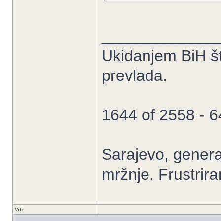
_____________
Ukidanjem BiH š
prevlada.
1644 of 2558 - 
Sarajevo, general
mržnje. Frustrir
Vrh