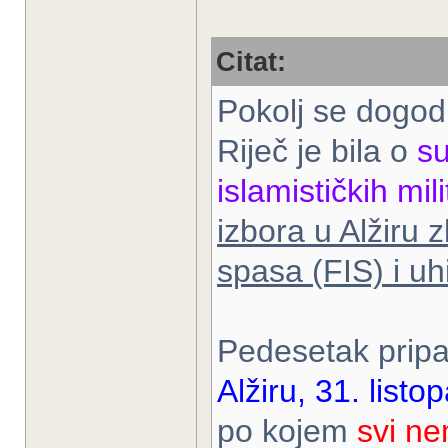
Citat:
Pokolj se dogo
Riječ je bila o
su
islamističkih mil
izbora u Alžiru
spasa (FIS) i uh
Pedesetak prip
Alžiru, 31. list
po kojem
svi ne