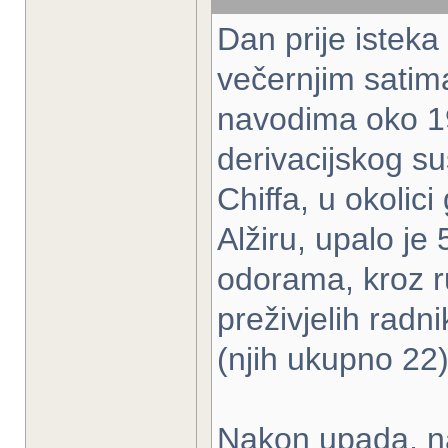
Dan prije isteka
večernjim satima
navodima oko 19
derivacijskog su
Chiffa, u okoli
Alžiru, upalo je
odorama, kroz r
preživjelih radn
(njih ukupno 22)
Nakon upada, na