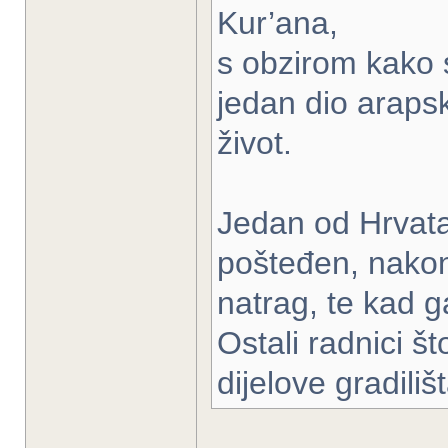
Kur’ana,
s obzirom kako 
jedan dio arapsk
život.
Jedan od Hrvata
pošteđen, nakon š
natrag, te kad 
Ostali radnici š
dijelove gradiliš