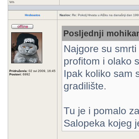
Vrh
Hroboatos
Naslov:
Re: Pokolj Hrvata u Alžiru na današnji dan 19
Posljednji mohikan
Najgore su smrti 
profitom i olako s
Ipak koliko sam s
Pridružen/a:
02 svi 2009, 16:45
Postovi:
6992
gradilište.
Tu je i pomalo z
Salopeka kojeg j