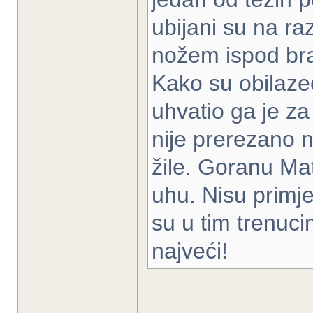
ubijani su na r
nožem ispod brad
Kako su obilazeći
uhvatio ga je za
nije prerezano n
žile. Goranu Mat
uhu. Nisu primjet
su u tim trenucim
najveći!