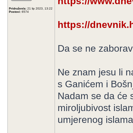
https://www.dnev
Pridružen/a:
21 lip 2023, 13:22
Postovi:
6574
https://dnevnik.h
Da se ne zaborav
Ne znam jesu li naš
s Ganićem i Bošn
Nadam se da će se
miroljubivost isla
umjerenog islama