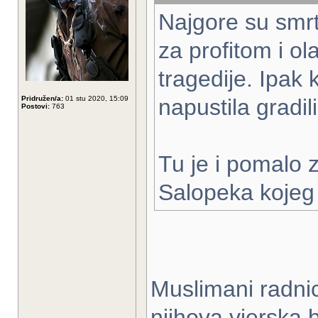
Najgore su smrti
za profitom i ol
tragedije. Ipak 
Pridružen/a:
01 stu 2020, 15:09
napustila gradili
Postovi:
763
Tu je i pomalo 
Salopeka kojeg
Muslimani radnic
njihova vjerska 