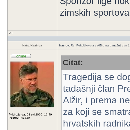
Sponzor lige hoke
zimskih sportov
Vrh
Naša Kvačica
Naslov:
Re: Pokolj Hrvata u Alžiru na današnji dan 
Citat:
Tragedija se do
tadašnji član Pr
Alžir, i prema n
za koji se smatr
Pridružen/a:
03 svi 2009, 16:49
Postovi:
41720
hrvatskih radni