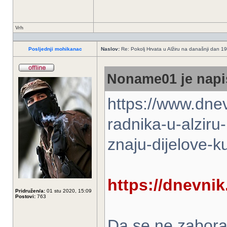
Vrh
Posljednji mohikanac
Naslov:
Re: Pokolj Hrvata u Alžiru na današnji dan 1
Noname01 je napi
https://www.dnev
radnika-u-alziru
znaju-dijelove-
https://dnevnik.
Pridružen/a:
01 stu 2020, 15:09
Postovi:
763
Da se ne zabora