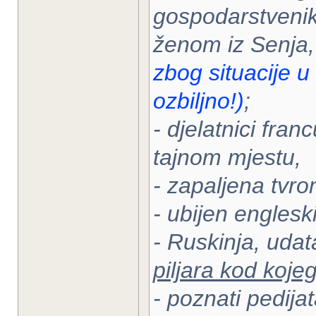
gospodarstvenik
ženom iz Senja,
zbog situacije u 
ozbiljno!)
;
- djelatnici fra
tajnom mjestu,
- zapaljena tvro
- ubijen engleski
- Ruskinja, udat
piljara kod koje
- poznati pedija