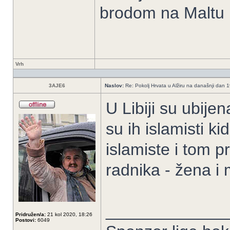
brodom na Maltu
Vrh
3AJE6
Naslov:
Re: Pokolj Hrvata u Alžiru na današnji dan 
U Libiji su ubij
su ih islamisti k
islamiste i tom p
radnika - žena i
_____________
Pridružen/a:
21 kol 2020, 18:26
Postovi:
6049