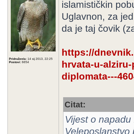
islamističkin po
Uglavnon, za jed
da je taj čovik (
https://dnevnik.
Pridružen/a:
14 sij 2013, 22:25
hrvata-u-alziru
Postovi:
6654
diplomata---460
Citat:
Vijest o napadu 
Veleposlanstvo j