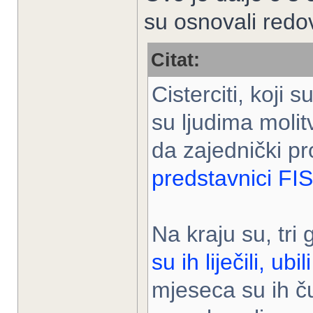
su osnovali redov
Citat:
Cisterciti, koji s
su ljudima molit
da zajednički p
predstavnici FIS
Na kraju su, tri
su ih liječili, u
mjeseca su ih ču