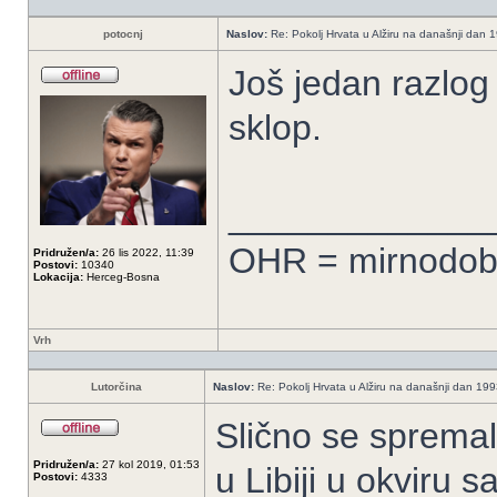
potocnj
Naslov:
Re: Pokolj Hrvata u Alžiru na današnji dan 
Još jedan razlog 
sklop.
_____________
OHR = mirnodobs
Pridružen/a:
26 lis 2022, 11:39
Postovi:
10340
Lokacija:
Herceg-Bosna
Vrh
Lutorčina
Naslov:
Re: Pokolj Hrvata u Alžiru na današnji dan 19
Slično se spremal
Pridružen/a:
27 kol 2019, 01:53
u Libiji u okviru 
Postovi:
4333