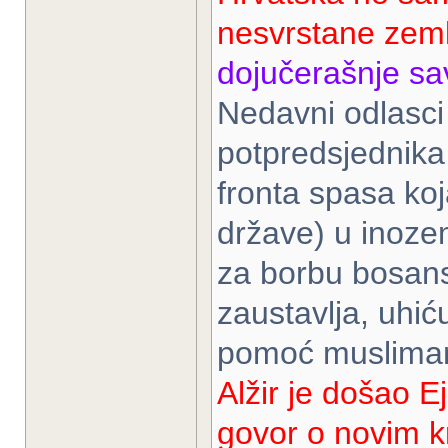
nesvrstane zeml
dojučerašnje sav
Nedavni odlasci
potpredsjednika 
fronta spasa koj
države) u inozem
za borbu bosan
zaustavlja, uhić
pomoć muslima
Alžir je došao E
govor o novim kr