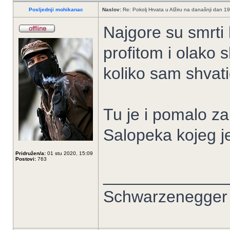
Posljednji mohikanac
Naslov:
Re: Pokolj Hrvata u Alžiru na današnji dan 1
Najgore su smrti 
profitom i olako s
koliko sam shvati
Tu je i pomalo za
Salopeka kojeg j
Pridružen/a:
01 stu 2020, 15:09
Postovi:
763
_____________
Schwarzenegger 