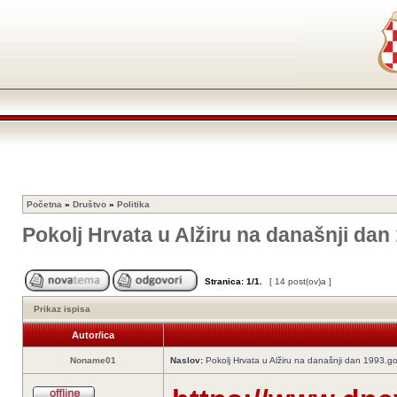
Početna
»
Društvo
»
Politika
Pokolj Hrvata u Alžiru na današnji dan
Stranica:
1
/
1
.
[ 14 post(ov)a ]
Prikaz ispisa
Autor/ica
Noname01
Naslov:
Pokolj Hrvata u Alžiru na današnji dan 1993.g