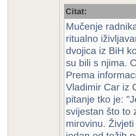
Citat:
Mučenje radnika
ritualno iživljav
dvojica iz BiH ko
su bili s njima. 
Prema informacij
Vladimir Car iz 
pitanje tko je: "
svijestan što to
mirovinu. Živjet
jedan od težih 