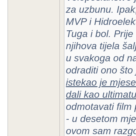
za uzbunu. Ipak,
MVP i Hidroelekt
Tuga i bol. Prij
njihova tijela š
u svakoga od nas
odraditi ono što 
istekao je mjese
dali kao ultimat
odmotavati film 
- u desetom mje
ovom sam razgov