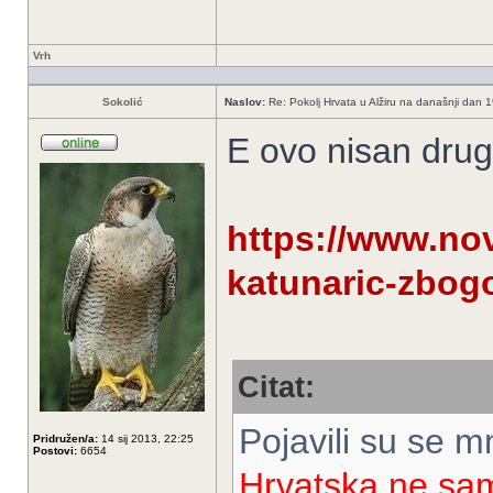
Vrh
Sokolić
Naslov:
Re: Pokolj Hrvata u Alžiru na današnji dan 
E ovo nisan drug
https://www.nov
katunaric-zbog
Citat:
Pojavili su se m
Pridružen/a:
14 sij 2013, 22:25
Postovi:
6654
Hrvatska ne sam