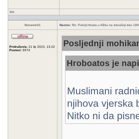
Vrh
Noname01
Naslov:
Re: Pokolj Hrvata u Alžiru na današnji dan 19
Posljednji mohikan
Pridružen/a:
21 lip 2023, 13:22
Postovi:
6574
Hroboatos je napi
Muslimani radnic
njihova vjerska 
Nitko ni da pis