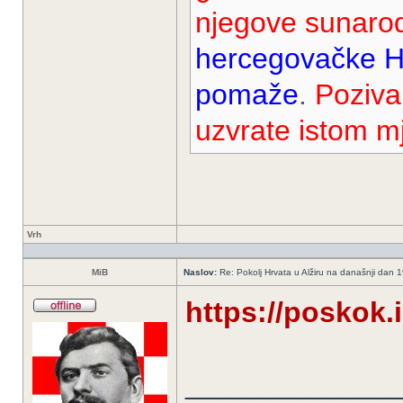
njegove sunaro
hercegovačke Hrv
pomaže
.
Poziva
uzvrate istom m
Vrh
MiB
Naslov:
Re: Pokolj Hrvata u Alžiru na današnji dan 
https://poskok.i
_____________