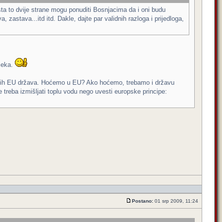
sta to dvije strane mogu ponuditi Bosnjacima da i oni budu
 zastava...itd itd. Dakle, dajte par validnih razloga i prijedloga,
vjeka.
cioalnih EU država. Hoćemo u EU? Ako hoćemo, trebamo i državu
Ne treba izmišljati toplu vodu nego uvesti europske principe:
Postano:
01 srp 2009, 11:24