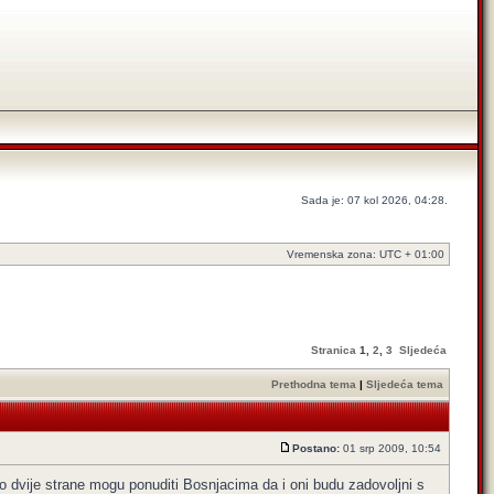
Sada je: 07 kol 2026, 04:28.
Vremenska zona: UTC + 01:00
Stranica
1
,
2
,
3
Sljedeća
Prethodna tema
|
Sljedeća tema
Postano:
01 srp 2009, 10:54
to dvije strane mogu ponuditi Bosnjacima da i oni budu zadovoljni s