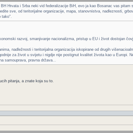
ne BH Hrvata i Srba neki vid federalizacije BiH, evo ja kao Bosanac vas pitam 
dite sve, od teritorijalne organizacije, mapa, stanovnistva, nadleznosti, grbova,
 tako".
ekonomski razvoj, smanjivanje nacionalizma, pristup u EU i život dostojan čo
ljanima, nadležnosti i teritorijalna organizacija iskopirane od drugih višena
godnije za život u svijetu i nigdje nije postignut kvalitet života kao u Europi. 
alna samouprava, pravna država...
cih pitanja, a znate koja su to.