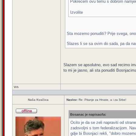
Pokrecem ovu temu s dobrom namjero
Izvolite
Sta mozemo ponuditi? Prije svega, ono
Slazes li se sa ovim do sada, pa da n
Slazem se apsolutno, evo sad recimo imamo
to mi je jasno, ali sta ponuditi Bosnjacim
Vrh
Naša Kvačica
Naslov:
Re: Pitanje za Hrvate, a i za Srbe!
Bosanac je napisao/la:
Ocito je da se zeli napraviti od stra
zadovoljni s tom federalizacijom. Nave
gdje bi Bosnjaci rekli, "dobro mozem