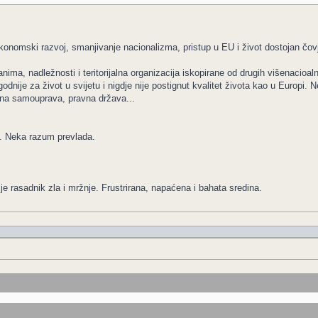
 ekonomski razvoj, smanjivanje nacionalizma, pristup u EU i život dostojan čo
ljanima, nadležnosti i teritorijalna organizacija iskopirane od drugih višena
godnije za život u svijetu i nigdje nije postignut kvalitet života kao u Europi. 
alna samouprava, pravna država...
. Neka razum prevlada.
je rasadnik zla i mržnje. Frustrirana, napaćena i bahata sredina.