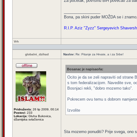
Za početak, površinu BiH povećati za bar 50
_________________
Bona, pa skini puder MOŽDA se i znamo,
R.I.P. Aziz "Zyzz" Sergeyevich Shavershi
Vrh
globalni_dzihad
Naslov:
Re: Pitanje za Hrvate, a i za Srbe!
Bosanac je napisao/la:
Ocito je da se zeli napraviti od strane
s tom federalizacijom. Navedite sve, od t
Bosnjaci rekli, "dobro mozemo tako".
Pokrecem ovu temu s dobrom namjerom
Pridružen/a:
26 lip 2009, 00:14
Izvolite
Postovi:
233
Lokacija:
Gluha Bukovica,
džamijska svlačionica
Sta mozemo ponuditi? Prije svega, ono s