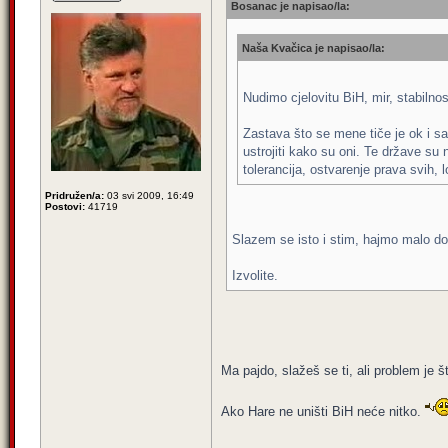
Bosanac je napisao/la:
Naša Kvačica je napisao/la:
Nudimo cjelovitu BiH, mir, stabilno
Zastava što se mene tiče je ok i sa
ustrojiti kako su oni. Te države su 
tolerancija, ostvarenje prava svih,
Pridružen/a:
03 svi 2009, 16:49
Postovi:
41719
Slazem se isto i stim, hajmo malo do 
Izvolite.
Ma pajdo, slažeš se ti, ali problem je š
Ako Hare ne uništi BiH neće nitko.
_________________