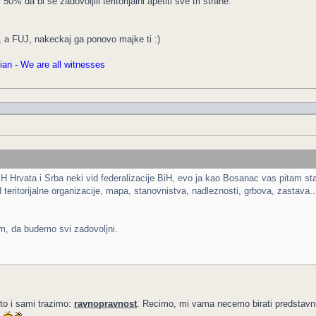
% da bi se zadovoljili teritorijalni apetiti sve tri strane.
 a FUJ, nakeckaj ga ponovo majke ti :)
an - We are all witnesses
 BH Hrvata i Srba neki vid federalizacije BiH, evo ja kao Bosanac vas pitam st
eritorijalne organizacije, mapa, stanovnistva, nadleznosti, grbova, zastava...it
, da budemo svi zadovoljni.
to i sami trazimo:
ravnopravnost
. Recimo, mi vama necemo birati predstavn