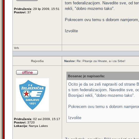
tom federalizacijom. Navedite sve, od teri
rekli, "dobro mozemo tako".
Pridružen/a:
29 lip 2009, 15:51
Postovi:
37
Pokrecem ovu temu s dobrom namjerom, 
Izvolite
Vrh
RajvoSa
Naslov:
Re: Pitanje za Hrvate, a i za Srbe!
Bosanac je napisao/la:
Ocito je da se zeli napraviti od strane
s tom federalizacijom. Navedite sve, od t
Bosnjaci rekli, "dobro mozemo tako".
Pokrecem ovu temu s dobrom namjerom
Izvolite
Pridružen/a:
02 svi 2009, 15:17
Postovi:
3720
Lokacija:
Nanya Lakes