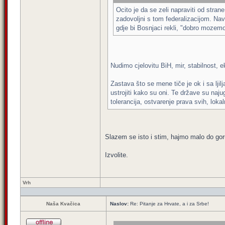
Ocito je da se zeli napraviti od stra
zadovoljni s tom federalizacijom. Nave
gdje bi Bosnjaci rekli, "dobro mozemo
Nudimo cjelovitu BiH, mir, stabilnost, 
Zastava što se mene tiče je ok i sa lji
ustrojiti kako su oni. Te države su naju
tolerancija, ostvarenje prava svih, lok
Slazem se isto i stim, hajmo malo do goru
Izvolite.
Vrh
Naša Kvačica
Naslov:
Re: Pitanje za Hrvate, a i za Srbe!