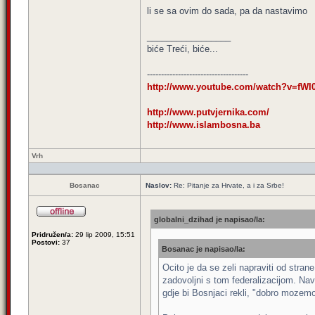
li se sa ovim do sada, pa da nastavimo
_________________
biće Treći, biće...
------------------------------------
http://www.youtube.com/watch?v=fWI
http://www.putvjernika.com/
http://www.islambosna.ba
Vrh
Bosanac
Naslov:
Re: Pitanje za Hrvate, a i za Srbe!
globalni_dzihad je napisao/la:
Pridružen/a:
29 lip 2009, 15:51
Postovi:
37
Bosanac je napisao/la:
Ocito je da se zeli napraviti od stra
zadovoljni s tom federalizacijom. Nave
gdje bi Bosnjaci rekli, "dobro mozemo