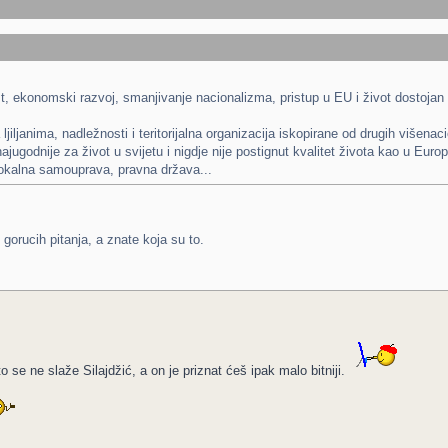
st, ekonomski razvoj, smanjivanje nacionalizma, pristup u EU i život dostoja
 ljiljanima, nadležnosti i teritorijalna organizacija iskopirane od drugih vi
najugodnije za život u svijetu i nigdje nije postignut kvalitet života kao u Euro
 lokalna samouprava, pravna država...
gorucih pitanja, a znate koja su to.
to se ne slaže Silajdžić, a on je priznat ćeš ipak malo bitniji.