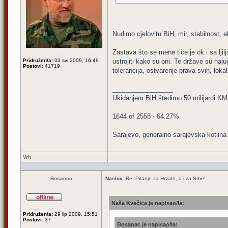
Nudimo cjelovitu BiH, mir, stabilnost,
Zastava što se mene tiče je ok i sa lji
Pridružen/a:
03 svi 2009, 16:49
ustrojiti kako su oni. Te države su naju
Postovi:
41719
tolerancija, ostvarenje prava svih, lok
_________________
Ukidanjem BiH štedimo 50 milijardi KM
1644 of 2558 - 64.27%
Sarajevo, generalno sarajevska kotlina 
Vrh
Bosanac
Naslov:
Re: Pitanje za Hrvate, a i za Srbe!
Naša Kvačica je napisao/la:
Pridružen/a:
29 lip 2009, 15:51
Postovi:
37
Bosanac je napisao/la: