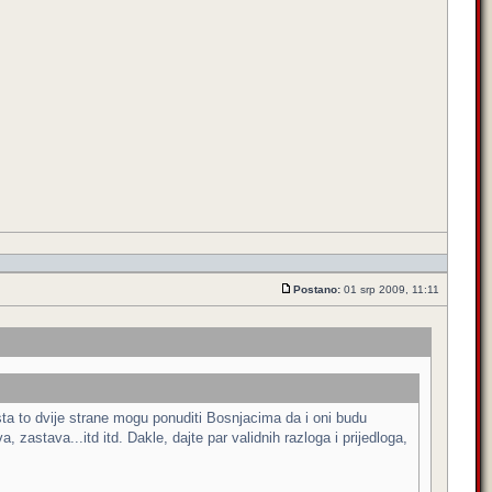
Postano:
01 srp 2009, 11:11
sta to dvije strane mogu ponuditi Bosnjacima da i oni budu
 zastava...itd itd. Dakle, dajte par validnih razloga i prijedloga,