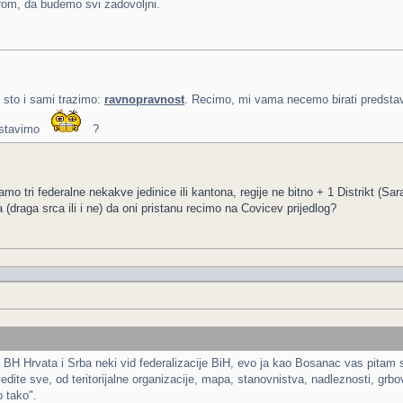
m, da budemo svi zadovoljni.
 sto i sami trazimo:
ravnopravnost
. Recimo, mi vama necemo birati predsta
astavimo
?
 tri federalne nekakve jedinice ili kantona, regije ne bitno + 1 Distrikt (Sa
a (draga srca ili i ne) da oni pristanu recimo na Covicev prijedlog?
ne BH Hrvata i Srba neki vid federalizacije BiH, evo ja kao Bosanac vas pitam
dite sve, od teritorijalne organizacije, mapa, stanovnistva, nadleznosti, grbova,
o tako".