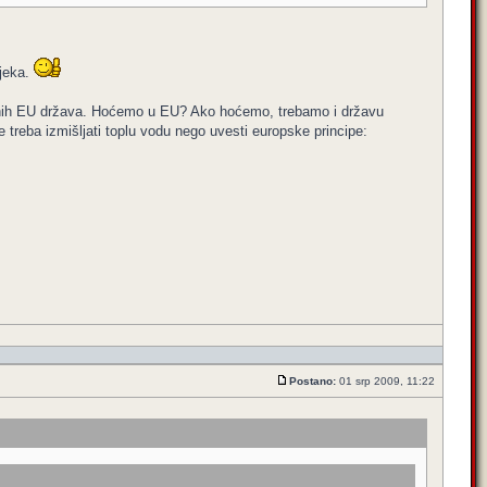
vjeka.
cioalnih EU država. Hoćemo u EU? Ako hoćemo, trebamo i državu
Ne treba izmišljati toplu vodu nego uvesti europske principe:
Postano:
01 srp 2009, 11:22