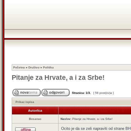
Početna
»
Društvo
»
Politika
Pitanje za Hrvate, a i za Srbe!
Stranica:
1
/
3
.
[ 58 post(ov)a ]
Prikaz ispisa
Autor/ica
Bosanac
Naslov:
Pitanje za Hrvate, a i za Srbe!
Ocito je da se zeli napraviti od strane B