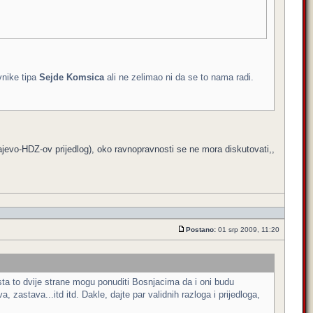
vnike tipa
Sejde Komsica
ali ne zelimao ni da se to nama radi.
rajevo-HDZ-ov prijedlog), oko ravnopravnosti se ne mora diskutovati,,
Postano:
01 srp 2009, 11:20
 sta to dvije strane mogu ponuditi Bosnjacima da i oni budu
 zastava...itd itd. Dakle, dajte par validnih razloga i prijedloga,