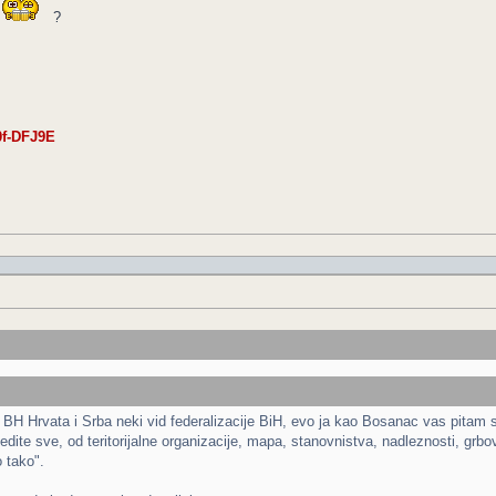
?
0f-DFJ9E
ne BH Hrvata i Srba neki vid federalizacije BiH, evo ja kao Bosanac vas pitam 
dite sve, od teritorijalne organizacije, mapa, stanovnistva, nadleznosti, grbova,
 tako".