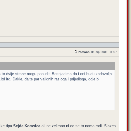
Postano:
01 srp 2009, 11:07
a to dvije strane mogu ponuditi Bosnjacima da i oni budu zadovoljni
d itd. Dakle, dajte par validnih razloga i prijedloga, gdje bi
ike tipa
Sejde Komsica
ali ne zelimao ni da se to nama radi. Slazes