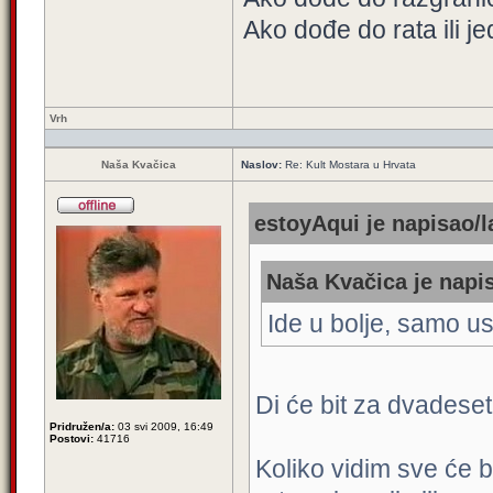
Ako dođe do rata ili je
Vrh
Naša Kvačica
Naslov:
Re: Kult Mostara u Hrvata
estoyAqui je napisao/l
Naša Kvačica je napis
Ide u bolje, samo us
Di će bit za dvadese
Pridružen/a:
03 svi 2009, 16:49
Postovi:
41716
Koliko vidim sve će 