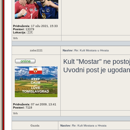
Pridružen/a:
17 ožu 2021, 15:33
Postovi:
13379
Lokacija:
🇮🇷
Vrh
zaba1111
Naslov:
Re: Kult Mostara u Hrvata
Kult "Mostar" ne postoj
Uvodni post je ugodan z
Pridružen/a:
07 svi 2009, 13:41
Postovi:
7118
Vrh
Gazda
Naslov:
Re: Kult Mostara u Hrvata