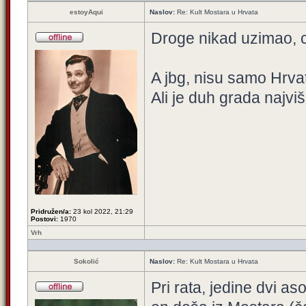
estoyAqui
Naslov:
Re: Kult Mostara u Hrvata
Droge nikad uzimao, c
A jbg, nisu samo Hrva
Ali je duh grada najv
Pridružen/a:
23 kol 2022, 21:29
Postovi:
1970
Vrh
Sokolić
Naslov:
Re: Kult Mostara u Hrvata
Pri rata, jedine dvi aso