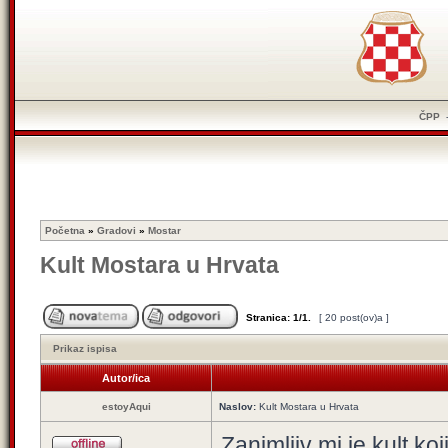
ČPP
Početna
»
Gradovi
»
Mostar
Kult Mostara u Hrvata
Stranica:
1
/
1
.
[ 20 post(ov)a ]
Prikaz ispisa
Autor/ica
estoyAqui
Naslov:
Kult Mostara u Hrvata
Zanimljiv mi je kult k