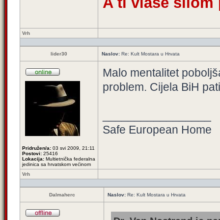
A ti vlaše silom
Vrh
lider30
Naslov:
Re: Kult Mostara u Hrvata
Malo mentalitet poboljša
problem. Cijela BiH pati
_________________
Safe European Home
Pridružen/a:
03 svi 2009, 21:11
Postovi:
25416
Lokacija:
Multietnička federalna
jedinica sa hrvatskom većinom
Vrh
Dalmaherc
Naslov:
Re: Kult Mostara u Hrvata