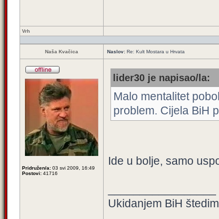
Vrh
Naša Kvačica
Naslov:
Re: Kult Mostara u Hrvata
lider30 je napisao/la:
Malo mentalitet pobolj
problem. Cijela BiH pa
Ide u bolje, samo uspo
Pridružen/a:
03 svi 2009, 16:49
Postovi:
41716
_________________
Ukidanjem BiH štedimo