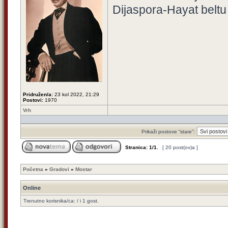
Dijaspora-Hayat beltu
Pridružen/a:
23 kol 2022, 21:29
Postovi:
1970
Vrh
Prikaži postove “stare”:
Stranica:
1
/
1
.
[ 20 post(ov)a ]
Početna
»
Gradovi
»
Mostar
Online
Trenutno korisnika/ca: / i 1 gost.