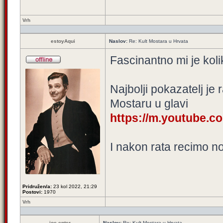
Vrh
estoyAqui
Naslov:
Re: Kult Mostara u Hrvata
Fascinantno mi je koli
Najbolji pokazatelj je
Mostaru u glavi
https://m.youtube.c
I nakon rata recimo no
Pridružen/a:
23 kol 2022, 21:29
Postovi:
1970
Vrh
joe enter
Naslov:
Re: Kult Mostara u Hrvata