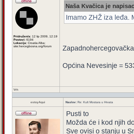
Naša Kvačica je napisao
Imamo ZHŽ iza leđa. M
Pridružen/a:
12 lip 2009, 12:19
Postovi:
6194
Lokacija:
Croatia Alba;
Zapadnohercegovačka 
site:hercegbosna.org/forum
Općina Nevesinje = 53
Vrh
estoyAqui
Naslov:
Re: Kult Mostara u Hrvata
Pusti to
Možda će i kod njih do
Sve ovisi o stanju u S