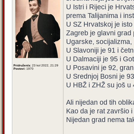
U Istri i Rijeci je Hr
prema Talijanima i ins
U SZ Hrvatskoj je ist
Zagreb je glavni grad 
Ugarske, socijalizma,
U Slavoniji je 91 i čet
U Dalmaciji je 95 i Go
Pridružen/a:
23 kol 2022, 21:29
U Posavini je 92, gran
Postovi:
1970
U Srednjoj Bosni je 93
U HBŽ i ZHŽ su još u 
Ali nijedan od tih obli
Kao da je rat završio 
Nijedan grad nema tak