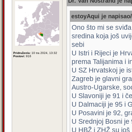
Dr. Van Nostrand je na
estoyAqui je napisao/
Ono što mi se sviđa 
sredina koja još uvi
sebi
U Istri i Rijeci je 
Pridružen/a:
10 tra 2024, 13:32
Postovi:
916
prema Talijanima i i
U SZ Hrvatskoj je i
Zagreb je glavni gr
Austro-Ugarske, soc
U Slavoniji je 91 i č
U Dalmaciji je 95 i
U Posavini je 92, g
U Srednjoj Bosni je 
U HBŽ i ZHŽ su još 