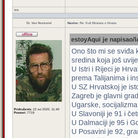
Vrh
Dr. Van Nostrand
Naslov:
Re: Kult Mostara u Hrvata
estoyAqui je napisao/l
Ono što mi se sviđa k
sredina koja još uvij
U Istri i Rijeci je H
prema Talijanima i in
U SZ Hrvatskoj je is
Zagreb je glavni gra
Ugarske, socijalizma
Pridružen/a:
22 svi 2020, 11:40
U Slavoniji je 91 i če
Postovi:
7719
U Dalmaciji je 95 i G
U Posavini je 92, gra