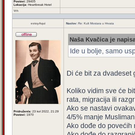
Postovi:
29405
Lokacija:
Heartbreak Hotel
Vrh
estoyAqui
Naslov:
Re: Kult Mostara u Hrvata
Naša Kvačica je napisa
Ide u bolje, samo usp
Di će bit za dvadeset
Koliko vidim sve će b
rata, migracija ili razg
Ako se nastavi ovakav
Pridružen/a:
23 kol 2022, 21:29
Postovi:
1970
4/5% manje Musliman
Ako dođe do povećih 
Ako dođe do razgranič