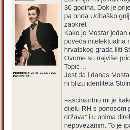
30 godina. Dok je prij
pa onda Udbaško gnij
zaokret
Kako je Mostar jedan o
poveća intelektualna 
hrvatskog grada iliti S
Ovome su najviše prido
Topić…
Pridružen/a:
23 kol 2022, 21:29
Jest da i danas Mostar
Postovi:
1970
ni blizu identiteta Sto
Fascinantno mi je ka
dijelu RH s ponosom p
država” i u onima dir
nepovezanim. To je ip