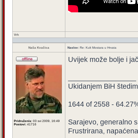
Vrh
Naša Kvačica
Naslov:
Re: Kult Mostara u Hrvata
Uvijek može bolje i jač
_________________
Ukidanjem BiH štedimo
1644 of 2558 - 64.27
Sarajevo, generalno sa
Pridružen/a:
03 svi 2009, 16:49
Postovi:
41716
Frustrirana, napaćena