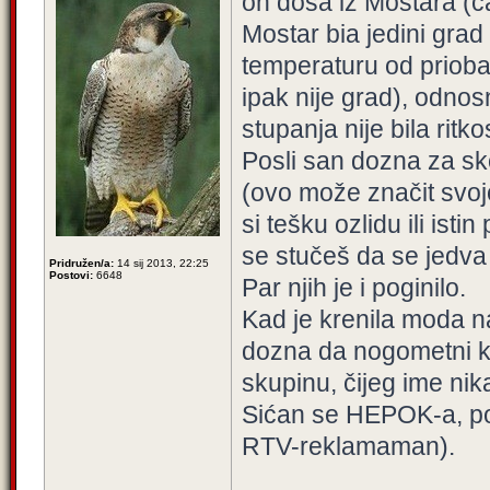
on doša iz Mostara (čak
Mostar bia jedini grad
temperaturu od priobal
ipak nije grad), odnos
stupanja nije bila ritko
Posli san dozna za sk
(ovo može značit svojo
si tešku ozlidu ili isti
se stučeš da se jedva
Pridružen/a:
14 sij 2013, 22:25
Postovi:
6648
Par njih je i poginilo.
Kad je krenila moda na
dozna da nogometni kl
skupinu, čijeg ime nik
Sićan se HEPOK-a, poj
RTV-reklamaman).