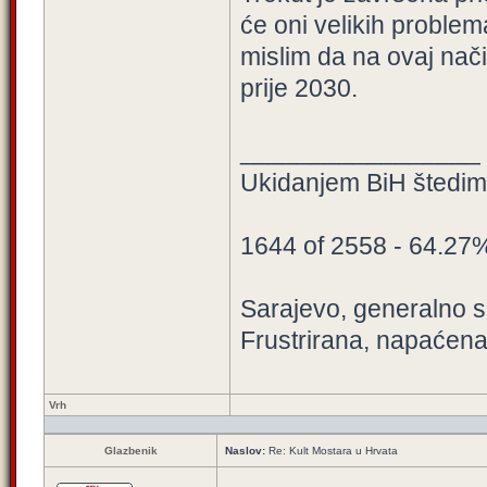
će oni velikih proble
mislim da na ovaj nači
prije 2030.
_________________
Ukidanjem BiH štedimo
1644 of 2558 - 64.27
Sarajevo, generalno sa
Frustrirana, napaćena
Vrh
Glazbenik
Naslov:
Re: Kult Mostara u Hrvata