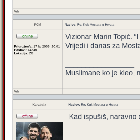
Vrh
PCM
Naslov:
Re: Kult Mostara u Hrvata
Vizionar Marin Topić. “I
Vrijedi i danas za Mosta
Pridružen/a:
17 lip 2009, 20:01
Postovi:
14238
Lokacija:
ZG
_________________
Muslimane ko je kleo, n
Vrh
Karabaja
Naslov:
Re: Kult Mostara u Hrvata
Kad ispušiš, naravno d