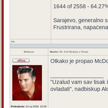
1644 of 2558 - 64.27
Sarajevo, generalno sa
Frustrirana, napaćena
Vrh
Bobovac
Naslov:
Re: Kult Mostara u Hrvata
Otkako je propao McDon
_________________
"Uzalud vam sav tisak 
ovladati", nadbiskup Al
Pridružen/a:
24 ruj 2009, 10:09