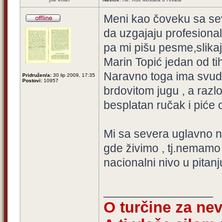
Meni kao čoveku sa se
da uzgajaju profesionaln
pa mi pišu pesme,slikaju
Marin Topić jedan od ti
Naravno toga ima svuda
Pridružen/a:
30 lip 2009, 17:35
Postovi:
10957
brdovitom jugu , a razl
besplatan ručak i piće o
Mi sa severa uglavno n
gde živimo , tj.nemamo 
nacionalni nivo u pitanj
_________________
O turčine za ne