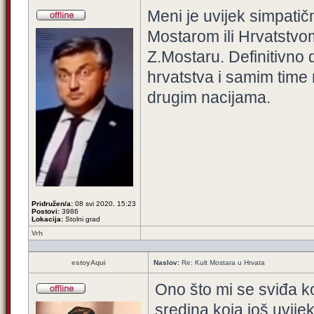
Meni je uvijek simpatič
Mostarom ili Hrvatstv
Z.Mostaru. Definitivno
hrvatstva i samim time 
drugim nacijama.
Pridružen/a:
08 svi 2020, 15:23
Postovi:
3986
Lokacija:
Stolni grad
Vrh
estoyAqui
Naslov:
Re: Kult Mostara u Hrvata
Ono što mi se sviđa ko
sredina koja još uvije