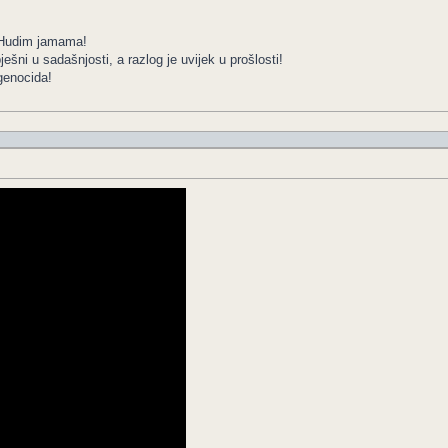
i Hudim jamama!
šni u sadašnjosti, a razlog je uvijek u prošlosti!
 genocida!