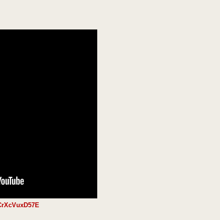
=CrXcVuxD57E