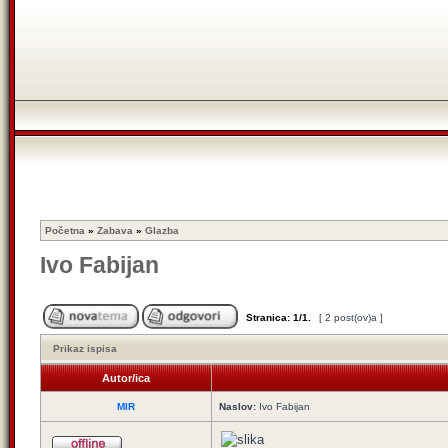
Početna
»
Zabava
»
Glazba
Ivo Fabijan
Stranica:
1
/
1
.
[ 2 post(ov)a ]
Prikaz ispisa
Autor/ica
MIR
Naslov:
Ivo Fabijan