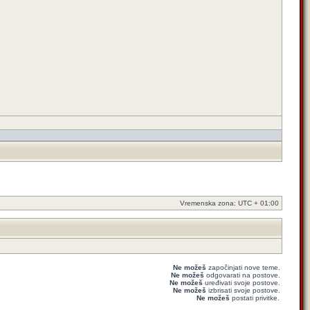
Vremenska zona: UTC + 01:00
Ne možeš
započinjati nove teme.
Ne možeš
odgovarati na postove.
Ne možeš
uređivati svoje postove.
Ne možeš
izbrisati svoje postove.
Ne možeš
postati privitke.