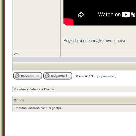
_________________
Pogledaj u nebo majko, evo sinova...
Vrh
Stranica:
1
/
1
.
[ 2 post(ov)a ]
Početna
»
Zabava
»
Glazba
Online
Trenutno korisnika/ca: / i 5 gostiju.