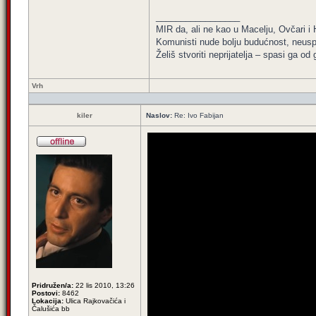
_________________
MIR da, ali ne kao u Macelju, Ovčari 
Komunisti nude bolju budućnost, neuspje
Želiš stvoriti neprijatelja – spasi ga od
Vrh
kiler
Naslov:
Re: Ivo Fabijan
Pridružen/a:
22 lis 2010, 13:26
Postovi:
8462
Lokacija:
Ulica Rajkovačića i
Čalušića bb