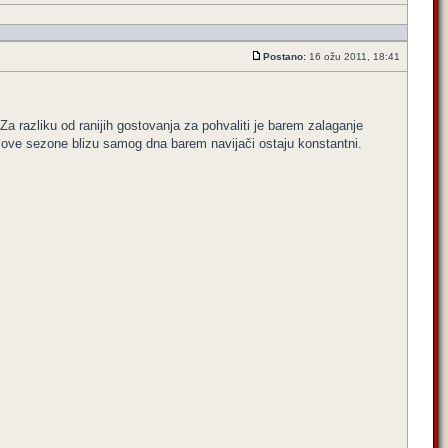
Postano:
16 ožu 2011, 18:41
Za razliku od ranijih gostovanja za pohvaliti je barem zalaganje
ši ove sezone blizu samog dna barem navijači ostaju konstantni.