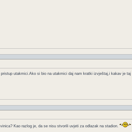
ristup utakmici.Ako si bio na utakmici daj nam kratki izvještaj,i kakav je taj
vinica? Kao razlog je, da se nisu stvorili uvjeti za odlazak na stadion.