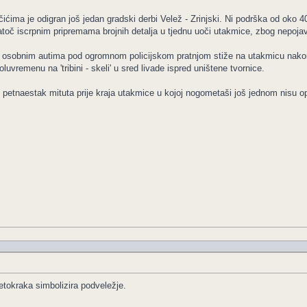
ćima je odigran još jedan gradski derbi Velež - Zrinjski. Ni podrška od oko 4
toč iscrpnim pripremama brojnih detalja u tjednu uoči utakmice, zbog nepojavl
i osobnim autima pod ogromnom policijskom pratnjom stiže na utakmicu nakon v
uvremenu na 'tribini - skeli' u sred livade ispred uništene tvornice.
' petnaestak mituta prije kraja utakmice u kojoj nogometaši još jednom nisu opr
tokraka simbolizira podveležje.