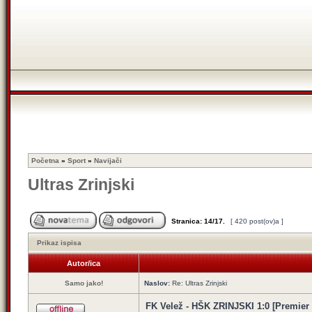
Početna
»
Sport
»
Navijači
Ultras Zrinjski
Stranica:
14
/
17
.
[ 420 post(ov)a ]
Prikaz ispisa
Autor/ica
Samo jako!
Naslov:
Re: Ultras Zrinjski
FK Velež - HŠK ZRINJSKI 1:0 [Premier l