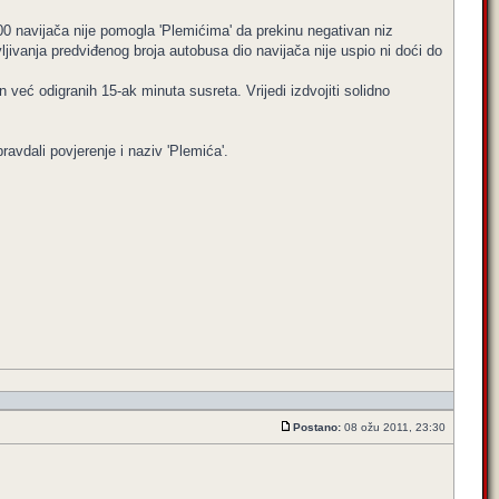
00 navijača nije pomogla 'Plemićima' da prekinu negativan niz
jivanja predviđenog broja autobusa dio navijača nije uspio ni doći do
eć odigranih 15-ak minuta susreta. Vrijedi izdvojiti solidno
avdali povjerenje i naziv 'Plemića'.
Postano:
08 ožu 2011, 23:30