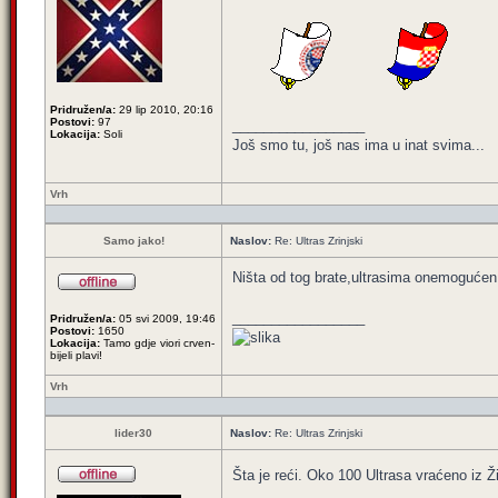
Pridružen/a:
29 lip 2010, 20:16
Postovi:
97
_________________
Lokacija:
Soli
Još smo tu, još nas ima u inat svima...
Vrh
Samo jako!
Naslov:
Re: Ultras Zrinjski
Ništa od tog brate,ultrasima onemogućen p
_________________
Pridružen/a:
05 svi 2009, 19:46
Postovi:
1650
Lokacija:
Tamo gdje viori crven-
bijeli plavi!
Vrh
lider30
Naslov:
Re: Ultras Zrinjski
Šta je reći. Oko 100 Ultrasa vraćeno iz Ži