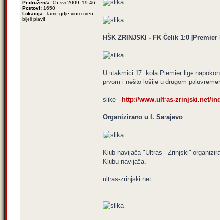
Pridružen/a:
05 svi 2009, 19:46
Postovi:
1650
Lokacija:
Tamo gdje viori crven-
bijeli plavi!
HŠK ZRINJSKI - FK Čelik 1:0 [Premier l
U utakmici 17. kola Premier lige napokon 
prvom i nešto lošije u drugom poluvreme
slike -
http://www.ultras-zrinjski.net/in
Organizirano u I. Sarajevo
Klub navijača "Ultras - Zrinjski" organizi
Klubu navijača.
ultras-zrinjski.net
_________________