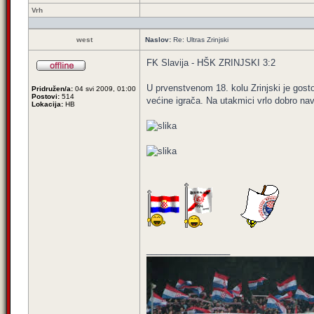
Vrh
west
Naslov:
Re: Ultras Zrinjski
FK Slavija - HŠK ZRINJSKI 3:2
U prvenstvenom 18. kolu Zrinjski je gostov
Pridružen/a:
04 svi 2009, 01:00
Postovi:
514
većine igrača. Na utakmici vrlo dobro nav
Lokacija:
HB
_________________