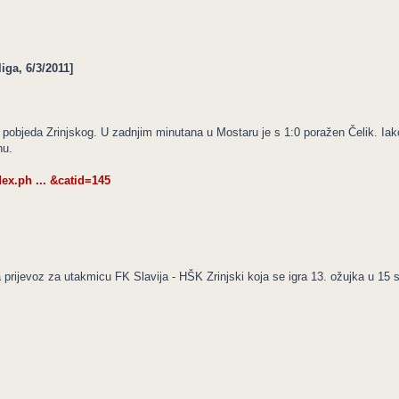
iga, 6/3/2011]
pobjeda Zrinjskog. U zadnjim minutana u Mostaru je s 1:0 poražen Čelik. Iako j
nu.
dex.ph ... &catid=145
ra prijevoz za utakmicu FK Slavija - HŠK Zrinjski koja se igra 13. ožujka u 15 