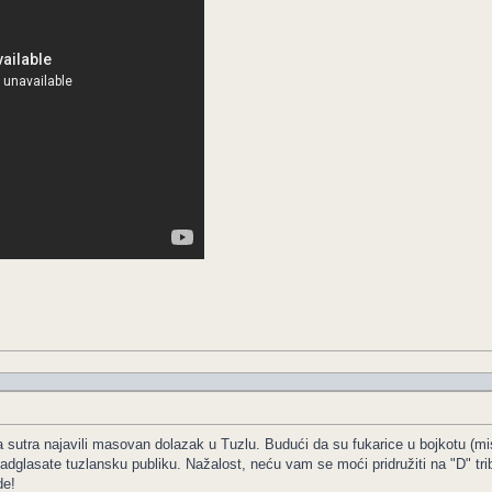
sutra najavili masovan dolazak u Tuzlu. Budući da su fukarice u bojkotu (mis
nadglasate tuzlansku publiku. Nažalost, neću vam se moći pridružiti na "D" tribi
de!