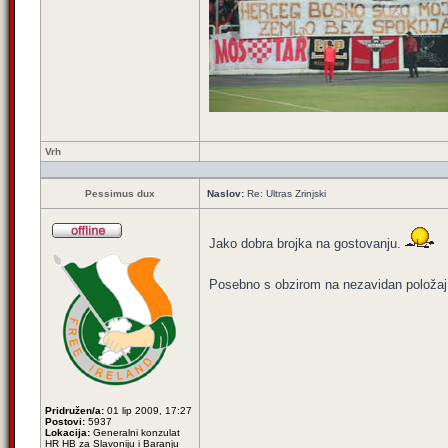
Vrh
Pessimus dux
Naslov:
Re: Ultras Zrinjski
Jako dobra brojka na gostovanju.
Posebno s obzirom na nezavidan položaj 
Pridružen/a:
01 lip 2009, 17:27
Postovi:
5937
Lokacija:
Generalni konzulat
HR HB za Slavoniju i Baranju