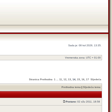
Sada je: 08 kol 2026, 13:35.
Vremenska zona: UTC + 01:00
Stranica
Prethodna
1
...
11
,
12
,
13
,
14
,
15
,
16
,
17
Sljedeća
Prethodna tema
|
Sljedeća tema
Postano:
02 ožu 2011, 18:58