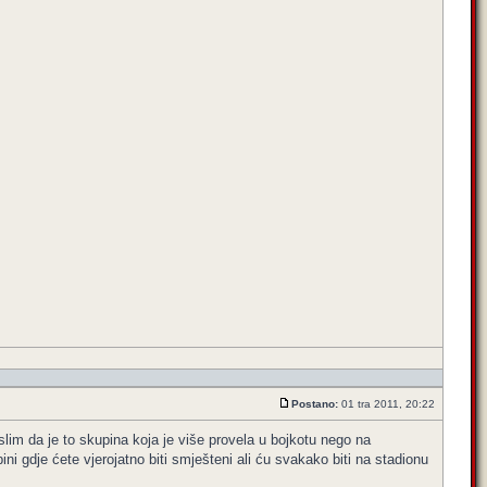
Postano:
01 tra 2011, 20:22
lim da je to skupina koja je više provela u bojkotu nego na
ni gdje ćete vjerojatno biti smješteni ali ću svakako biti na stadionu