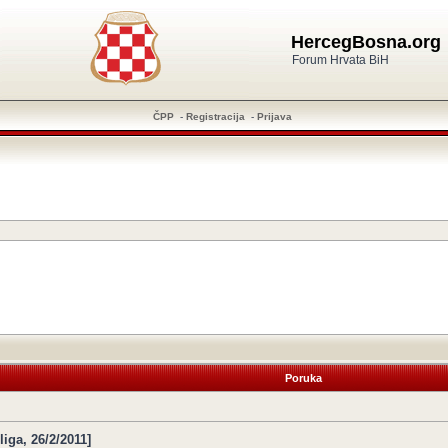
HercegBosna.org
Forum Hrvata BiH
ČPP
-
Registracija
-
Prijava
Poruka
iga, 26/2/2011]