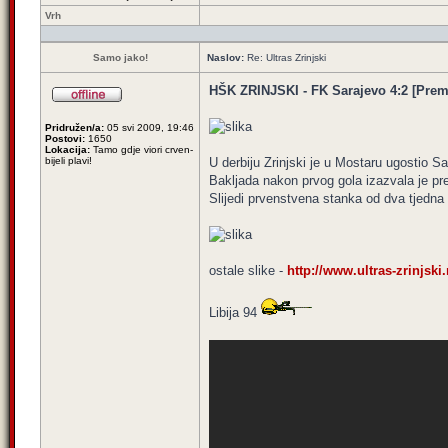
Vrh
Samo jako!
Naslov:
Re: Ultras Zrinjski
HŠK ZRINJSKI - FK Sarajevo 4:2 [Premie
Pridružen/a:
05 svi 2009, 19:46
Postovi:
1650
Lokacija:
Tamo gdje viori crven-
bijeli plavi!
U derbiju Zrinjski je u Mostaru ugostio S
Bakljada nakon prvog gola izazvala je pre
Slijedi prvenstvena stanka od dva tjedna
ostale slike -
http://www.ultras-zrinjski
Libija 94