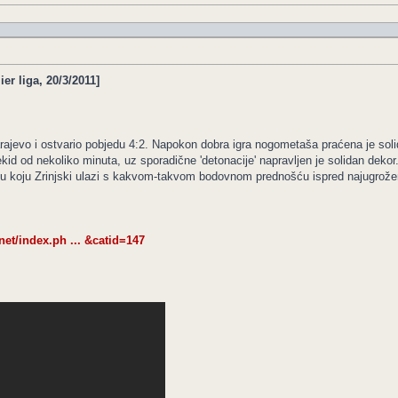
r liga, 20/3/2011]
arajevo i ostvario pobjedu 4:2. Napokon dobra igra nogometaša praćena je solid
kid od nekoliko minuta, uz sporadične 'detonacije' napravljen je solidan dekor
 u koju Zrinjski ulazi s kakvom-takvom bodovnom prednošću ispred najugrožen
.net/index.ph ... &catid=147