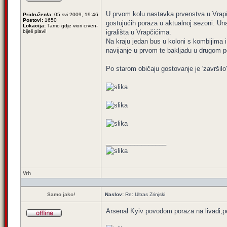
U prvom kolu nastavka prvenstva u Vrapči
Pridružen/a:
05 svi 2009, 19:46
Postovi:
1650
gostujućih poraza u aktualnoj sezoni. Una
Lokacija:
Tamo gdje viori crven-
bijeli plavi!
igrališta u Vrapčićima.
Na kraju jedan bus u koloni s kombijima 
navijanje u prvom te bakljadu u drugom pol
Po starom običaju gostovanje je 'završilo
_________________
Vrh
Samo jako!
Naslov:
Re: Ultras Zrinjski
Arsenal Kyiv povodom poraza na livadi,pe