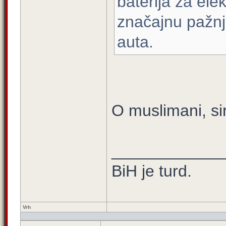
baterija za elek
značajnu pažnju
auta.
O muslimani, sir
____________
BiH je turd.
Vrh