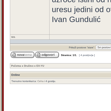
uresu jedini od 
Ivan Gundulić
Vrh
Prikaži postove “stare”:
Stranica:
1
/
1
.
[ 4 post(ov)a ]
Početna
»
Društvo
»
EX-YU
Online
Trenutno korisnika/ca:
Ceha
i 4 gostiju.