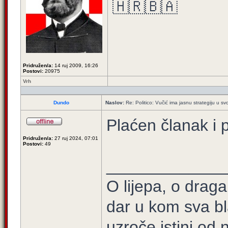
🇭🇷🇧🇦
Pridružen/a:
14 ruj 2009, 16:26
Postovi:
20975
Vrh
Dundo
Naslov:
Re: Politico: Vučić ima jasnu strategiju u svoj
Plaćen članak i
Pridružen/a:
27 ruj 2024, 07:01
Postovi:
49
_____________
O lijepa, o draga
dar u kom sva bl
uzroče istini od 