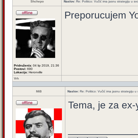
Shchepo
Naslov:
Re: Politico: Vučić ima jasnu strategiju u svoj
Preporucujem You
Pridružen/a:
04 lip 2019, 21:36
Postovi:
690
Lokacija:
Heronville
Vrh
MiB
Naslov:
Re: Politico: Vučić ima jasnu strategiju u s
Tema, je za ex-
____________