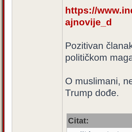
https://www.ind
ajnovije_d
Pozitivan člana
političkom maga
O muslimani, n
Trump dođe.
Citat: