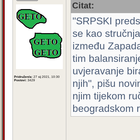
Citat:
"SRPSKI preds
se kao stručnj
između Zapada,
tim balansiran
uvjeravanje bi
Pridružen/a:
27 sij 2021, 10:30
njih", pišu novi
Postovi:
3429
njim tijekom r
beogradskom r