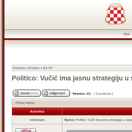
ČPP
Početna
»
Društvo
»
EX-YU
Politico: Vučić ima jasnu strategiju u 
Stranica:
1
/
1
.
[ 4 post(ov)a ]
Prikaz ispisa
Autor/ica
hoblatopla
Naslov:
Politico: Vučić ima jasnu strategiju u svojo