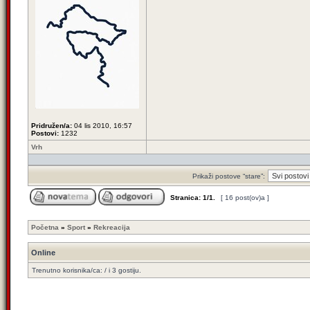
Pridružen/a:
04 lis 2010, 16:57
Postovi:
1232
Vrh
Prikaži postove “stare”:
Stranica:
1
/
1
.
[ 16 post(ov)a ]
Početna
»
Sport
»
Rekreacija
Online
Trenutno korisnika/ca: / i 3 gostiju.