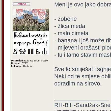
Meni je ovo jako dobr
- zobene
- žlica meda
- malo cimeta
- banana i još može r
- mljeveni orašasti plo
- tu i tamo stavim maslac
Pridružen/a:
20 ruj 2009, 09:10
Postovi:
5727
Lokacija:
Grobnik
Sve to smiješat i sgnje
Neki od te smjese obli
odradim na sirovo.
_________________
RH-BiH-Sandžak-Srie