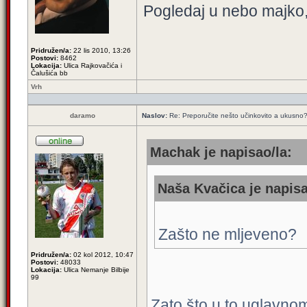
Pogledaj u nebo majko,
Pridružen/a:
22 lis 2010, 13:26
Postovi:
8462
Lokacija:
Ulica Rajkovačića i
Čalušića bb
Vrh
daramo
Naslov:
Re: Preporučite nešto učinkovito a ukusno
Machak je napisao/la:
Naša Kvačica je napisa
Zašto ne mljeveno?
Pridružen/a:
02 kol 2012, 10:47
Postovi:
48033
Lokacija:
Ulica Nemanje Bilbije
99
Zato što u to uglavno