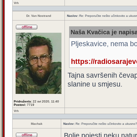
Vrh
Dr. Van Nostrand
Naslov:
Re: Preporučite nešto učinkovito a ukus
Naša Kvačica je napisa
Pljeskavice, nema bo
https://radiosarajev
Tajna savršenih čevap
slanine u smjesu.
Pridružen/a:
22 svi 2020, 11:40
Postovi:
7719
Vrh
Machak
Naslov:
Re: Preporučite nešto učinkovito a ukusno
Bolje pojesti neku natu