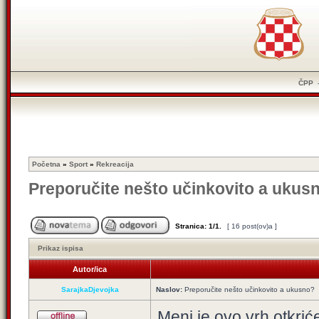
ČPP
Početna
»
Sport
»
Rekreacija
Preporučite nešto učinkovito a ukus
Stranica:
1
/
1
.
[ 16 post(ov)a ]
Prikaz ispisa
Autor/ica
SarajkaDjevojka
Naslov:
Preporučite nešto učinkovito a ukusno?
Meni je ovo vrh otkrić