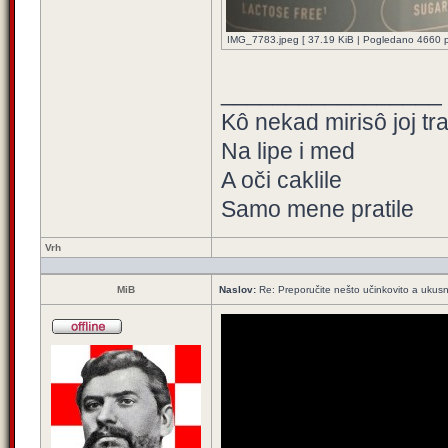
IMG_7783.jpeg [ 37.19 KiB | Pogledano 4660 pu
_________________
Kô nekad mirisô joj tr
Na lipe i med
A oči caklile
Samo mene pratile
Vrh
MiB
Naslov:
Re: Preporučite nešto učinkovito a ukus