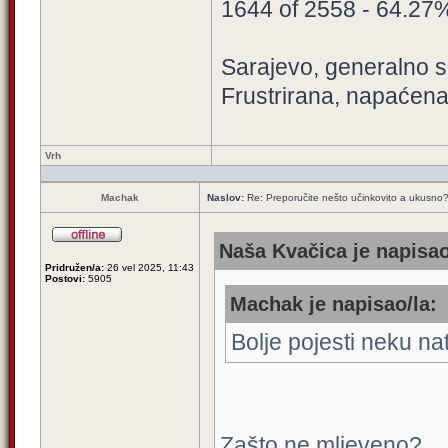
1644 of 2558 - 64.27
Sarajevo, generalno sa
Frustrirana, napaćena
Vrh
Machak
Naslov:
Re: Preporučite nešto učinkovito a ukusno
Naša Kvačica je napisao
Pridružen/a:
26 vel 2025, 11:43
Postovi:
5905
Machak je napisao/la:
Bolje pojesti neku na
Zašto ne mljeveno?