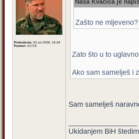
Naša Kvačica je napis
Zašto ne mljeveno?
Pridružen/a:
03 svi 2009, 16:49
Postovi:
41719
Zato što u to uglavn
Ako sam samelješ i zn
Sam samelješ naravno.
_________________
Ukidanjem BiH štedimo