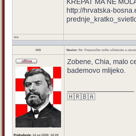
KREPAT MA NE MOL
http://hrvatska-bosna
prednje_kratko_svietl
Vrh
MiB
Naslov:
Re: Preporučite nešto učinkovito a ukus
Zobene, Chia, malo c
bademovo mlijeko.
_________________
🇭🇷🇧🇦
Pridružen/a:
14 ruj 2009, 16:26