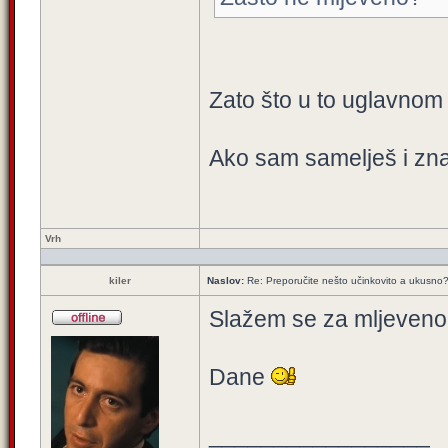
Zato što u to uglavnom
Ako sam samelješ i znaš
Vrh
kiler
Naslov:
Re: Preporučite nešto učinkovito a ukusno
Slažem se za mljeveno 
Dane
_________________