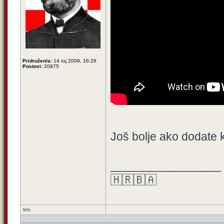
Pridružen/a:
14 ruj 2009, 16:26
Postovi:
20975
Još bolje ako dodate
_________________
🇭🇷🇧🇦
Vrh