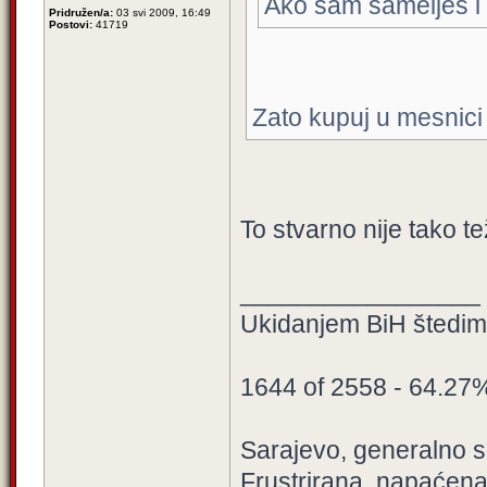
Ako sam samelješ i z
Pridružen/a:
03 svi 2009, 16:49
Postovi:
41719
Zato kupuj u mesnici g
To stvarno nije tako te
_________________
Ukidanjem BiH štedimo
1644 of 2558 - 64.27
Sarajevo, generalno sa
Frustrirana, napaćena