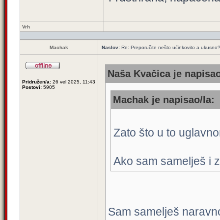
Vrh
Machak
Naslov:
Re: Preporučite nešto učinkovito a ukusno
Naša Kvačica je napisao
Pridružen/a:
26 vel 2025, 11:43
Postovi:
5905
Machak je napisao/la:
Zato što u to uglavn
Ako sam samelješ i zn
Sam samelješ naravno.