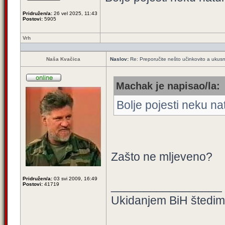
Pridružen/a:
26 vel 2025, 11:43
Postovi:
5905
Vrh
Naša Kvačica
Naslov:
Re: Preporučite nešto učinkovito a ukus
Machak je napisao/la:
Bolje pojesti neku na
Zašto ne mljeveno?
Pridružen/a:
03 svi 2009, 16:49
_________________
Postovi:
41719
Ukidanjem BiH štedimo