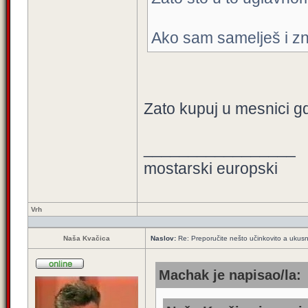
Ako sam samelješ i zna
Zato kupuj u mesnici gdj
_________________
mostarski europski
Vrh
Naša Kvačica
Naslov:
Re: Preporučite nešto učinkovito a ukus
Machak je napisao/la: