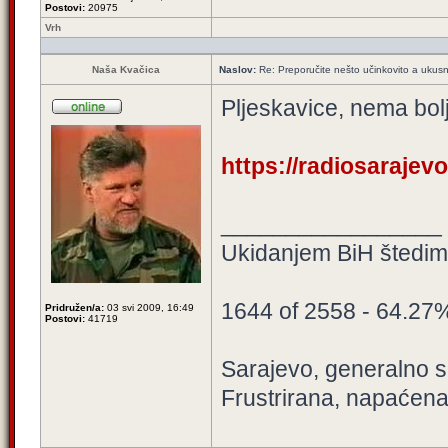
Postovi:
20975
Vrh
Naša Kvačica
Naslov:
Re: Preporučite nešto učinkovito a ukus
Pljeskavice, nema bol
https://radiosarajevo
_________________
Ukidanjem BiH štedimo
1644 of 2558 - 64.27
Pridružen/a:
03 svi 2009, 16:49
Postovi:
41719
Sarajevo, generalno sa
Frustrirana, napaćena