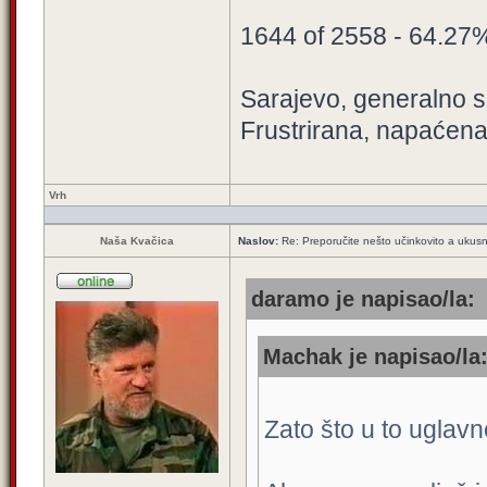
1644 of 2558 - 64.27
Sarajevo, generalno sa
Frustrirana, napaćena
Vrh
Naša Kvačica
Naslov:
Re: Preporučite nešto učinkovito a ukus
daramo je napisao/la:
Machak je napisao/la
Zato što u to uglav