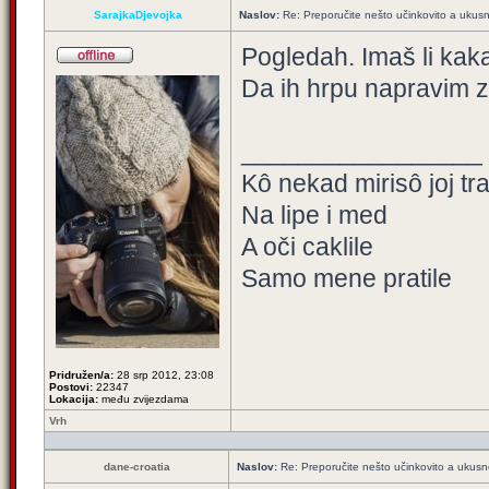
SarajkaDjevojka
Naslov:
Re: Preporučite nešto učinkovito a ukus
Pogledah. Imaš li ka
Da ih hrpu napravim 
_________________
Kô nekad mirisô joj tr
Na lipe i med
A oči caklile
Samo mene pratile
Pridružen/a:
28 srp 2012, 23:08
Postovi:
22347
Lokacija:
među zvijezdama
Vrh
dane-croatia
Naslov:
Re: Preporučite nešto učinkovito a ukus