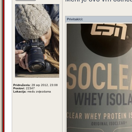
Privitak/ci:
Pridružen/a:
28 srp 2012, 23:08
Postovi:
22347
Lokacija:
među zvijezdama