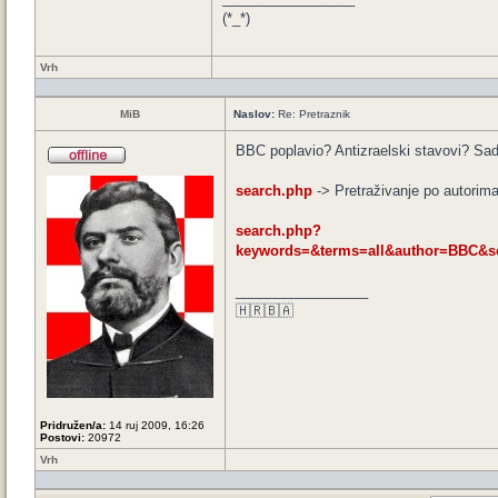
(*_*)
Vrh
MiB
Naslov:
Re: Pretraznik
BBC poplavio? Antizraelski stavovi? Sad
search.php
-> Pretraživanje po autori
search.php?
keywords=&terms=all&author=BBC&s
_________________
🇭🇷🇧🇦
Pridružen/a:
14 ruj 2009, 16:26
Postovi:
20972
Vrh