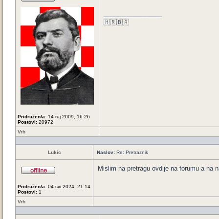
_________________
🇭🇷🇧🇦
Pridružen/a:
14 ruj 2009, 16:26
Postovi:
20972
Vrh
Lukic
Naslov:
Re: Pretraznik
Mislim na pretragu ovdije na forumu a na n
Pridružen/a:
04 svi 2024, 21:14
Postovi:
1
Vrh