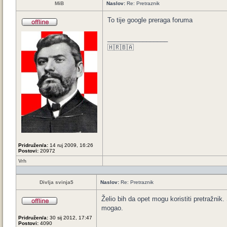
MiB
Naslov:
Re: Pretraznik
To tije google preraga foruma
_________________
🇭🇷🇧🇦
Pridružen/a:
14 ruj 2009, 16:26
Postovi:
20972
Vrh
Divlja svinja5
Naslov:
Re: Pretraznik
Želio bih da opet mogu koristiti pretražnik
mogao.
Pridružen/a:
30 sij 2012, 17:47
Postovi:
4090
_________________