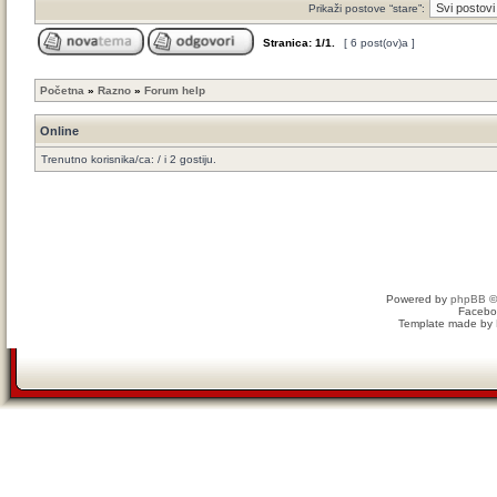
Prikaži postove “stare”:
Stranica:
1
/
1
.
[ 6 post(ov)a ]
Početna
»
Razno
»
Forum help
Online
Trenutno korisnika/ca: / i 2 gostiju.
Powered by
phpBB
©
Facebo
Template made by