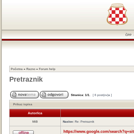
ČPP
Početna
»
Razno
»
Forum help
Pretraznik
Stranica:
1
/
1
.
[ 6 post(ov)a ]
Prikaz ispisa
Autor/ica
MiB
Naslov:
Re: Pretraznik
https://www.google.com/search?q=sit