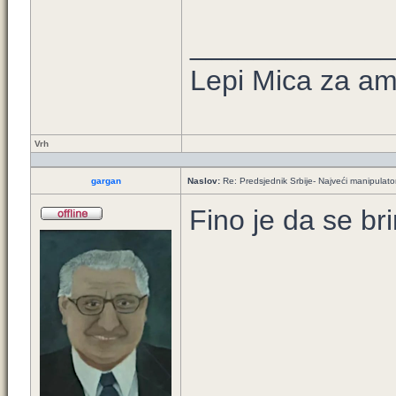
____________
Lepi Mica za a
Vrh
gargan
Naslov:
Re: Predsjednik Srbije- Najveći manipulator 
Fino je da se br