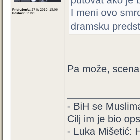
putovat ako je 
I meni ovo smrd
Pridružen/a:
27 lis 2010, 15:06
Postovi:
36151
dramsku preds
Pa može, scenar
____________
- BiH se Muslima
Cilj im je bio o
- Luka Mišetić: H