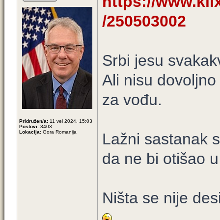
https://www.klix.
/250503002
Srbi jesu svakakv
Ali nisu dovoljn
za vođu.
Pridružen/a:
11 vel 2024, 15:03
Postovi:
3403
Lokacija:
Gora Romanija
Lažni sastanak 
da ne bi otišao 
Ništa se nije desi