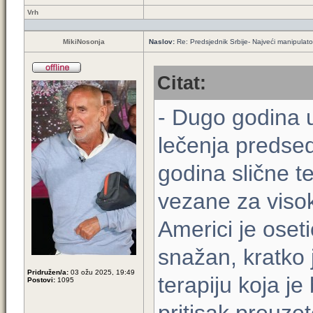
Vrh
MikiNosonja
Naslov:
Re: Predsjednik Srbije- Najveći manipulator 
Citat:
- Dugo godina 
lečenja predsed
godina slične t
vezane za visok
Americi je oseti
snažan, kratko 
Pridružen/a:
03 ožu 2025, 19:49
terapiju koja je
Postovi:
1095