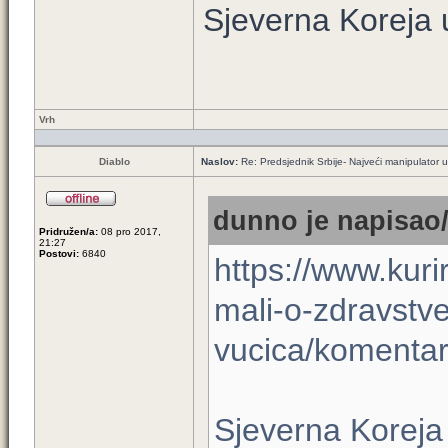
Sjeverna Koreja
Vrh
Diablo
Naslov:
Re: Predsjednik Srbije- Najveći manipulator u h
dunno je napisao/
Pridružen/a:
08 pro 2017,
21:27
Postovi:
6840
https://www.kurir
mali-o-zdravstv
vucica/komentar
Sjeverna Korej