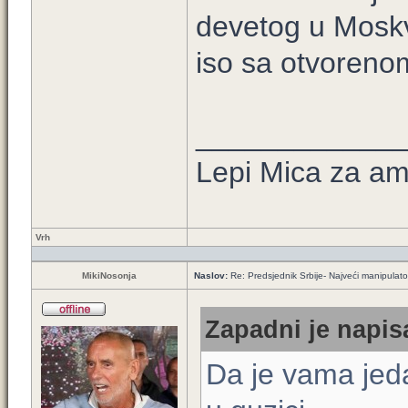
devetog u Mosk
iso sa otvoren
____________
Lepi Mica za a
Vrh
MikiNosonja
Naslov:
Re: Predsjednik Srbije- Najveći manipulator 
Zapadni je napis
Da je vama jeda