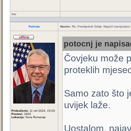
Vrh
Patriota
Naslov:
Re: Predsjednik Srbije- Najveći manipulator u 
potocnj je napisa
Čovjeku može po
proteklih mjesec
Samo zato što je
uvijek laže.
Pridružen/a:
11 vel 2024, 15:03
Postovi:
3403
Lokacija:
Gora Romanija
Uostalom, najav