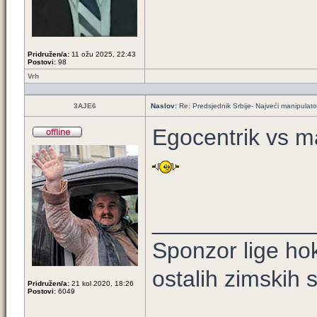
Pridružen/a:
11 ožu 2025, 22:43
Postovi:
98
Vrh
3AJE6
Naslov:
Re: Predsjednik Srbije- Najveći manipulator 
Egocentrik vs m
____________
Sponzor lige hok
ostalih zimskih
Pridružen/a:
21 kol 2020, 18:26
Postovi:
6049