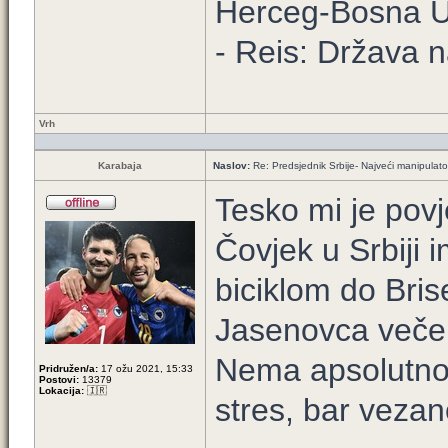
Herceg-Bosna 
- Reis: Država n
Vrh
Karabaja
Naslov:
Re: Predsjednik Srbije- Najveći manipulator 
Tesko mi je povje
Čovjek u Srbiji i
biciklom do Brise
Jasenovca večer
Nema apsolutno n
Pridružen/a:
17 ožu 2021, 15:33
Postovi:
13379
Lokacija:
🇮🇷
stres, bar vezano