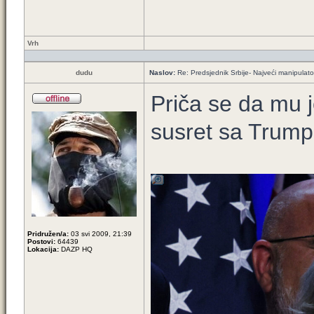
Vrh
dudu
Naslov:
Re: Predsjednik Srbije- Najveći manipulator 
Priča se da mu j
susret sa Trum
Pridružen/a:
03 svi 2009, 21:39
Postovi:
64439
Lokacija:
DAZP HQ