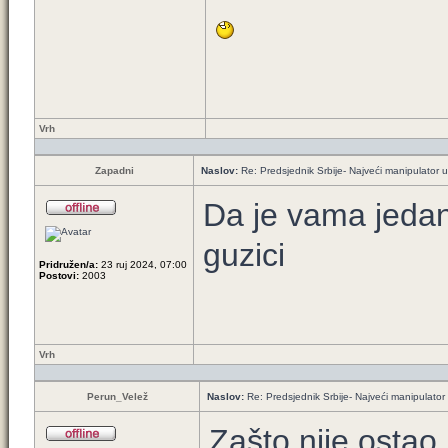
Vrh
Zapadni
Naslov:
Re: Predsjednik Srbije- Najveći manipulator u h
Da je vama jedan 
guzici
Pridružen/a:
23 ruj 2024, 07:00
Postovi:
2003
Vrh
Perun_Velež
Naslov:
Re: Predsjednik Srbije- Najveći manipulator u
Zašto nije ostao 