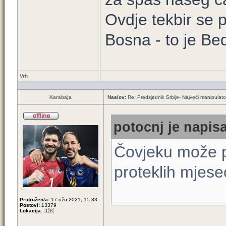
Ovdje tekbir se 
Bosna - to je Be
Vrh
Karabaja
Naslov:
Re: Predsjednik Srbije- Najveći manipulator 
potocnj je napisa
Čovjeku može po
proteklih mjesec
Pridružen/a:
17 ožu 2021, 15:33
Postovi:
13379
Lokacija:
🇮🇷