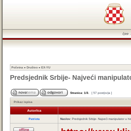
ČPP
Početna
»
Društvo
»
EX-YU
Predsjednik Srbije- Najveći manipulato
Stranica:
1
/
3
.
[ 57 post(ov)a ]
Prikaz ispisa
Autor/ica
Patriota
Naslov:
Predsjednik Srbije- Najveći manipulator u hist