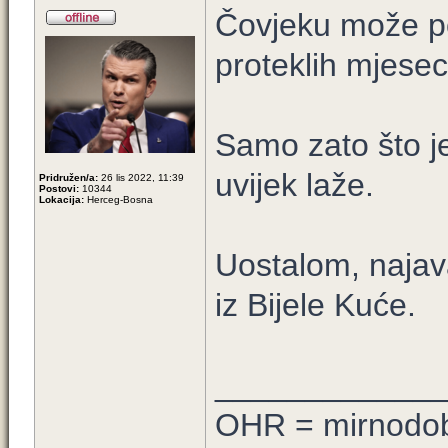
Čovjeku može poz
proteklih mjesec
Samo zato što je 
uvijek laže.
Pridružen/a:
26 lis 2022, 11:39
Postovi:
10344
Lokacija:
Herceg-Bosna
Uostalom, najav
iz Bijele Kuće.
____________
OHR = mirnodob