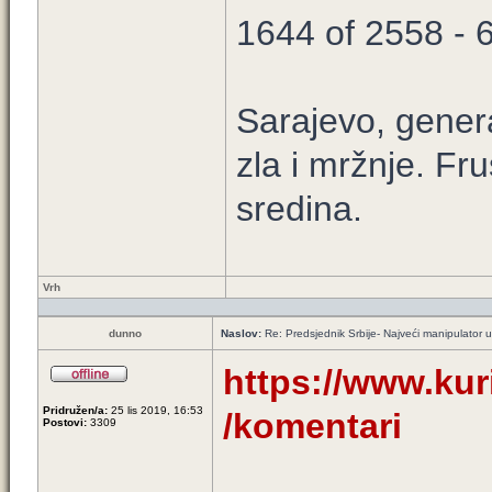
1644 of 2558 -
Sarajevo, genera
zla i mržnje. Fr
sredina.
Vrh
dunno
Naslov:
Re: Predsjednik Srbije- Najveći manipulator u h
https://www.kurir
Pridružen/a:
25 lis 2019, 16:53
/komentari
Postovi:
3309