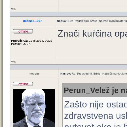
Vrh
Bošnjak...007
Naslov:
Re: Predsjednik Srbije- Najveći manipulator u h
Znači kuŕčina o
Pridružen/a:
01 lis 2024, 20:37
Postovi:
2327
Vrh
novem
Naslov:
Re: Predsjednik Srbije- Najveći manipulator 
Perun_Velež je n
Zašto nije ostao
zdravstvena us