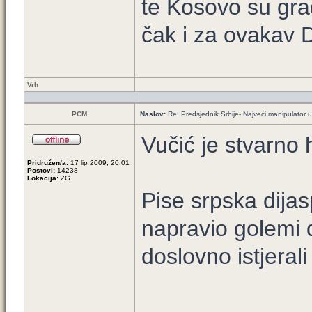
te Kosovo su gra
čak i za ovakav D
Vrh
PCM
Naslov:
Re: Predsjednik Srbije- Najveći manipulator u h
Vučić je stvarno 
Pridružen/a:
17 lip 2009, 20:01
Postovi:
14238
Lokacija:
ZG
Pise srpska dijas
napravio golemi 
doslovno istjeral