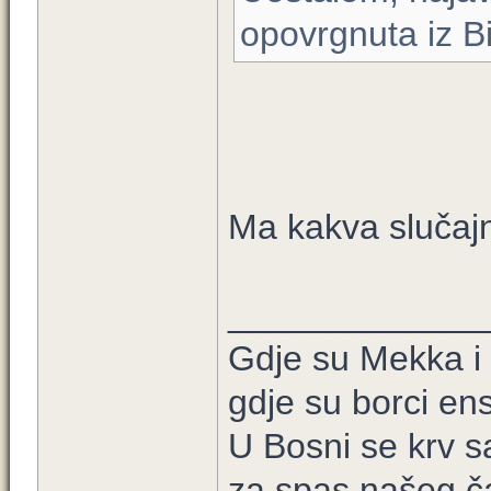
opovrgnuta iz Bi
Ma kakva slučaj
_____________
Gdje su Mekka i
gdje su borci ens
U Bosni se krv sa
za spas našeg č