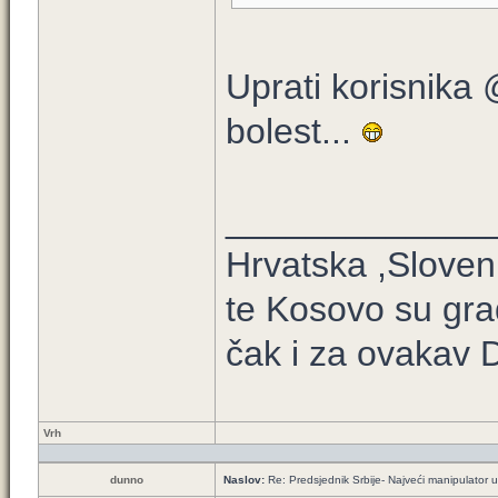
Uprati korisnika 
bolest...
_____________
Hrvatska ,Sloven
te Kosovo su gra
čak i za ovakav D
Vrh
dunno
Naslov:
Re: Predsjednik Srbije- Najveći manipulator u h