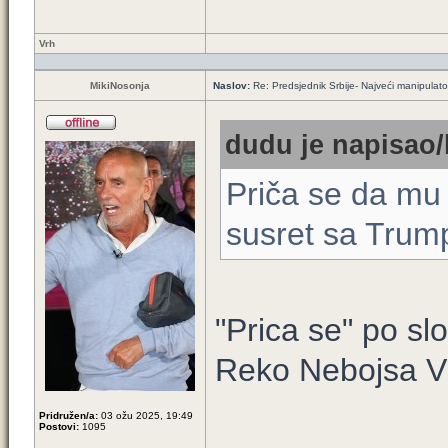
Vrh
MikiNosonja
Naslov:
Re: Predsjednik Srbije- Najveći manipulator 
dudu je napisao/
Priča se da mu 
susret sa Tru
"Prica se" po s
Reko Nebojsa V
Pridružen/a:
03 ožu 2025, 19:49
Postovi:
1095