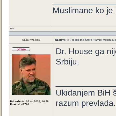
_____________
Muslimane ko je 
Vrh
Naša Kvačica
Naslov:
Re: Predsjednik Srbije- Najveći manipulator 
Dr. House ga nije
Srbiju.
____________
Ukidanjem BiH š
razum prevlada.
Pridružen/a:
03 svi 2009, 16:49
Postovi:
41728