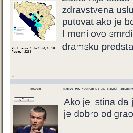
zdravstvena uslu
putovat ako je b
I meni ovo smrdi
dramsku predst
Pridružen/a:
28 lis 2024, 00:29
Postovi:
2233
Vrh
potocnj
Naslov:
Re: Predsjednik Srbije- Najveći manipulator 
Ako je istina da
je dobro odigrao