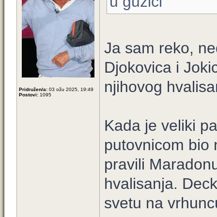
u guzici
Ja sam reko, ne
Djokovica i Joki
njihovog hvalisa
Pridružen/a:
03 ožu 2025, 19:49
Postovi:
1095
Kada je veliki p
putovnicom bio 
pravili Maradonu
hvalisanja. Deck
svetu na vrhuncu 