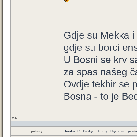
_____________
Gdje su Mekka i
gdje su borci ens
U Bosni se krv sa
za spas našeg č
Ovdje tekbir se 
Bosna - to je Be
Vrh
potocnj
Naslov:
Re: Predsjednik Srbije- Najveći manipulator 