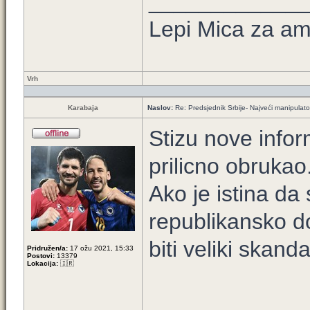
____________
Lepi Mica za a
Vrh
Karabaja
Naslov:
Re: Predsjednik Srbije- Najveći manipulator 
Stizu nove infor
prilicno obrukao
Ako je istina da
republikansko d
biti veliki skanda
Pridružen/a:
17 ožu 2021, 15:33
Postovi:
13379
Lokacija:
🇮🇷