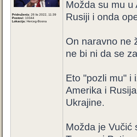
Možda su mu u A
Rusiji i onda op
Pridružen/a:
26 lis 2022, 11:39
Postovi:
10344
Lokacija:
Herceg-Bosna
On naravno ne ž
ne bi ni da se z
Eto "pozli mu" i
Amerika i Rusij
Ukrajine.
Možda je Vučić s