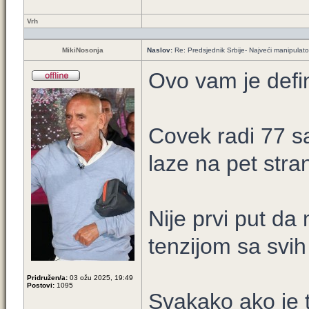
Vrh
MikiNosonja
Naslov:
Re: Predsjednik Srbije- Najveći manipulator 
Ovo vam je defin
Covek radi 77 s
laze na pet stran
Nije prvi put da
tenzijom sa svih
Pridružen/a:
03 ožu 2025, 19:49
Postovi:
1095
Svakako ako je t