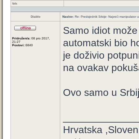
Vrh
Diablo
Naslov:
Re: Predsjednik Srbije- Najveći manipulator u h
Samo idiot može p
Pridružen/a:
08 pro 2017,
automatski bio ho
21:27
Postovi:
6840
je doživio potpun
na ovakav pokuša
Ovo samo u Srbi
_____________
Hrvatska ,Sloven