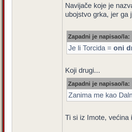
Navijače koje je naz
ubojstvo grka, jer ga 
Zapadni je napisao/la:
Je li Torcida =
oni d
Koji drugi...
Zapadni je napisao/la:
Zanima me kao Dalmati
Ti si iz Imote, većin