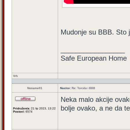
Mudonje su BBB. Sto je
_________________
Safe European Home
Vrh
Noname01
Naslov:
Re: Torcida i BBB
Neka malo akcije ovak
bolje ovako, a ne da t
Pridružen/a:
21 lip 2023, 13:22
Postovi:
6574