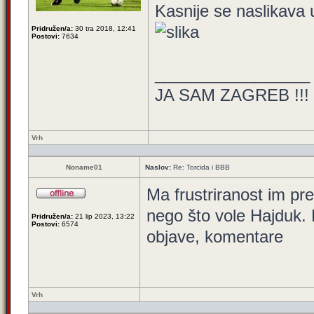
Kasnije se naslikava 
Pridružen/a:
30 tra 2018, 12:41
Postovi:
7634
_________________
JA SAM ZAGREB !!!
Vrh
Noname01
Naslov:
Re: Torcida i BBB
Ma frustriranost im pr
nego što vole Hajduk. 
Pridružen/a:
21 lip 2023, 13:22
Postovi:
6574
objave, komentare
Vrh