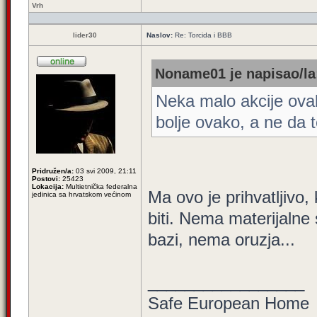
Vrh
lider30
Naslov:
Re: Torcida i BBB
Noname01 je napisao/la
Neka malo akcije ova
bolje ovako, a ne da 
Pridružen/a:
03 svi 2009, 21:11
Postovi:
25423
Lokacija:
Multietnička federalna
Ma ovo je prihvatljivo
jedinica sa hrvatskom većinom
biti. Nema materijalne 
bazi, nema oruzja...
_________________
Safe European Home