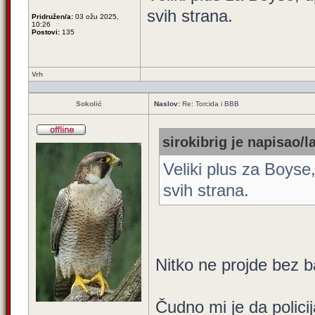
svih strana.
Pridružen/a:
03 ožu 2025,
10:26
Postovi:
135
Vrh
Sokolić
Naslov:
Re: Torcida i BBB
sirokibrig je napisao/la
Veliki plus za Boyse,
svih strana.
Nitko ne projde bez b
Čudno mi je da policij