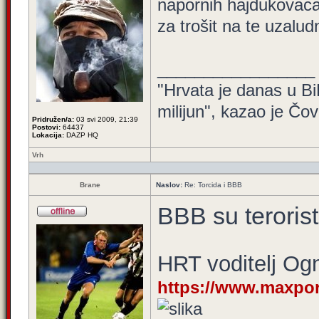
napornih hajdukovaca i
za trošit na te uzalud
_________________
"Hrvata je danas u BiH
milijun", kazao je Čov
Pridružen/a:
03 svi 2009, 21:39
Postovi:
64437
Lokacija:
DAZP HQ
Vrh
Brane
Naslov:
Re: Torcida i BBB
BBB su terorist
HRT voditelj Og
https://www.maxport