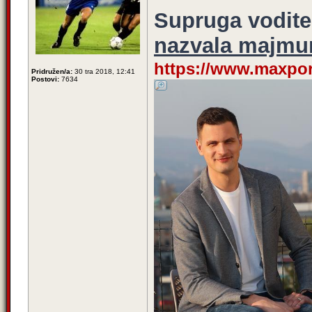
Supruga vodite
nazvala majmu
https://www.maxport
Pridružen/a:
30 tra 2018, 12:41
Postovi:
7634