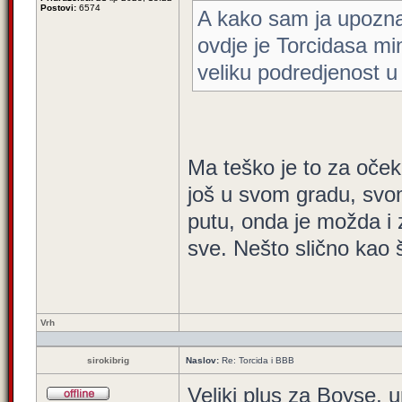
Postovi:
6574
A kako sam ja upoznat o
ovdje je Torcidasa mi
veliku podredjenost u 
Ma teško je to za očeki
još u svom gradu, svo
putu, onda je možda i z
sve. Nešto slično kao 
Vrh
sirokibrig
Naslov:
Re: Torcida i BBB
Veliki plus za Boyse, u