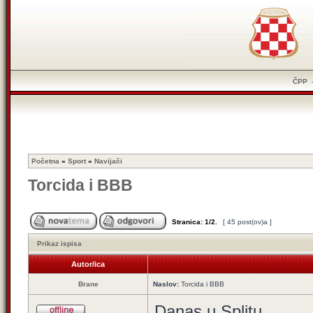
ČPP
Početna
»
Sport
»
Navijači
Torcida i BBB
Stranica:
1
/
2
.
[ 45 post(ov)a ]
Prikaz ispisa
Autor/ica
Brane
Naslov:
Torcida i BBB
Danas u Splitu