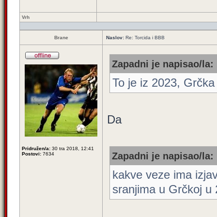
Vrh
Brane
Naslov:
Re: Torcida i BBB
Zapadni je napisao/la:
To je iz 2023, Grčka
Da
Pridružen/a:
30 tra 2018, 12:41
Zapadni je napisao/la:
Postovi:
7634
kakve veze ima izja
sranjima u Grčkoj u 