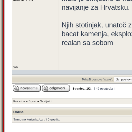
Postovi:
2003
navijanje za Hrvatsku.
Njih stotinjak, unatoč 
bacat kamenja, eksploz
realan sa sobom
Vrh
Prikaži postove “stare”:
Stranica:
1
/
2
.
[ 45 post(ov)a ]
Početna
»
Sport
»
Navijači
Online
Trenutno korisnika/ca: / i 0 gostiju.