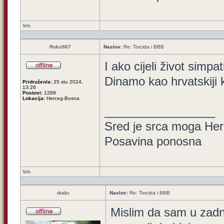
Vrh
Roko987
Naslov:
Re: Torcida i BBB
I ako cijeli život simp
Dinamo kao hrvatskiji 
Pridružen/a:
25 stu 2024,
13:26
Postovi:
1289
Lokacija:
Herceg-Bosna
_________________
Sred je srca moga Herc
Posavina ponosna
Vrh
dudu
Naslov:
Re: Torcida i BBB
Mislim da sam u zadnj