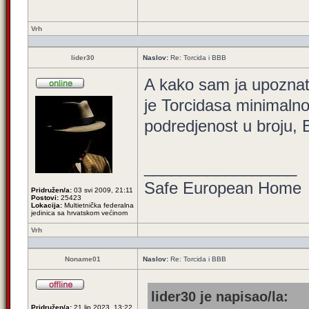
Vrh
lider30
Naslov:
Re: Torcida i BBB
A kako sam ja upoznat ov
je Torcidasa minimalno
podredjenost u broju, B
_________________
Safe European Home
Pridružen/a:
03 svi 2009, 21:11
Postovi:
25423
Lokacija:
Multietnička federalna
jedinica sa hrvatskom većinom
Vrh
Noname01
Naslov:
Re: Torcida i BBB
lider30 je napisao/la:
Pridružen/a:
21 lip 2023, 13:22