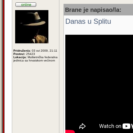
Brane je napisao/la:
Danas u Splitu
Pridružen/a:
03 svi 2009, 21:11
Postovi:
25423
Lokacija:
Multietnička federalna
jedinica sa hrvatskom većinom