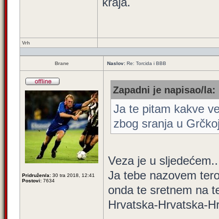
kraja.
Vrh
Brane
Naslov:
Re: Torcida i BBB
Zapadni je napisao/la:
Ja te pitam kakve v
zbog sranja u Grčko
Veza je u sljedećem..
Ja tebe nazovem terori
Pridružen/a:
30 tra 2018, 12:41
Postovi:
7634
onda te sretnem na te
Hrvatska-Hrvatska-H