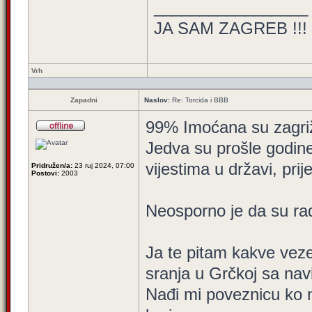
_________________
JA SAM ZAGREB !!!
Vrh
Zapadni
Naslov:
Re: Torcida i BBB
99% Imoćana su zagriže
Jedva su prošle godine
vijestima u državi, prije
Pridružen/a:
23 ruj 2024, 07:00
Postovi:
2003
Neosporno je da su rad
Ja te pitam kakve vez
sranja u Grčkoj sa na
Nađi mi poveznicu ko n