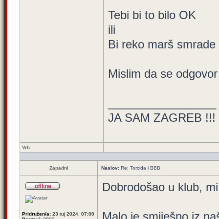
Tebi bi to bilo OK
ili
Bi reko marš smrade
Mislim da se odgovo
_________________
JA SAM ZAGREB !!!
Vrh
Zapadni
Naslov:
Re: Torcida i BBB
Dobrodošao u klub, mi 
Malo je smiješno iz n
Pridružen/a:
23 ruj 2024, 07:00