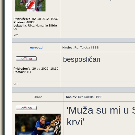
Pridružen/a:
02 kol 2012, 10:47
Postovi:
48030
Lokacija:
Ulica Nemanje Bilbije
99
Vrh
eurotrad
Naslov:
Re: Torcida i BBB
besposličari
Pridružen/a:
26 tra 2025, 18:19
Postovi:
111
Vrh
Brane
Naslov:
Re: Torcida i BBB
'Muža su mi u S
krvi'