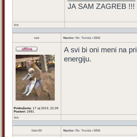
JA SAM ZAGREB !!!
Vrh
oak
Naslov:
Re: Torcida i BBB
A svi bi oni meni na pr
energiju.
Pridružen/a:
17 sij 2013, 22:28
Postovi:
2681
Vrh
lider30
Naslov:
Re: Torcida i BBB