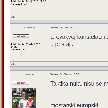
Pridružen/a:
14 sij 2013, 22:25
Postovi:
6649
Vrh
sirokibrig
Naslov:
Re: Torcida i BBB
U ovakvoj konstelaciji s
u postaji.
Pridružen/a:
03 ožu 2025,
10:26
Postovi:
135
Vrh
daramo
Naslov:
Re: Torcida i BBB
Taktika nula, nisu se m
_________________
mostarski europski