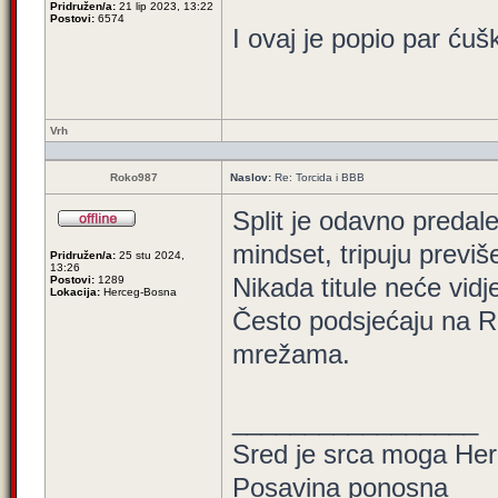
Pridružen/a:
21 lip 2023, 13:22
Postovi:
6574
I ovaj je popio par ćušk
Vrh
Roko987
Naslov:
Re: Torcida i BBB
Split je odavno predale
mindset, tripuju previš
Pridružen/a:
25 stu 2024,
13:26
Nikada titule neće vidj
Postovi:
1289
Lokacija:
Herceg-Bosna
Često podsjećaju na 
mrežama.
_________________
Sred je srca moga Herc
Posavina ponosna