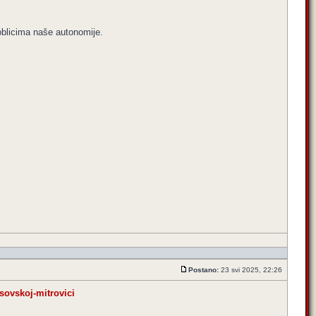
oblicima naše autonomije.
Postano:
23 svi 2025, 22:26
osovskoj-mitrovici