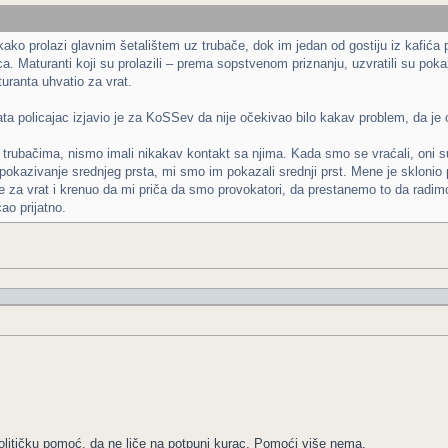
ko prolazi glavnim šetalištem uz trubače, dok im jedan od gostiju iz kafića po
aca. Maturanti koji su prolazili – prema sopstvenom priznanju, uzvratili su po
turanta uhvatio za vrat.
ta policajac izjavio je za KoSSev da nije očekivao bilo kakav problem, da je 
a trubačima, nismo imali nikakav kontakt sa njima. Kada smo se vraćali, oni su
 pokazivanje srednjeg prsta, mi smo im pokazali srednji prst. Mene je sklonio
je za vrat i krenuo da mi priča da smo provokatori, da prestanemo to da radim
ao prijatno.
olitičku pomoć, da ne liče na potpuni kurac. Pomoći više nema.