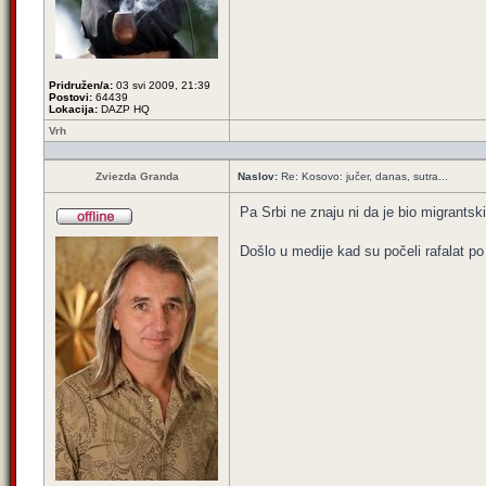
Pridružen/a:
03 svi 2009, 21:39
Postovi:
64439
Lokacija:
DAZP HQ
Vrh
Zviezda Granda
Naslov:
Re: Kosovo: jučer, danas, sutra...
Pa Srbi ne znaju ni da je bio migrantski
Došlo u medije kad su počeli rafalat po c