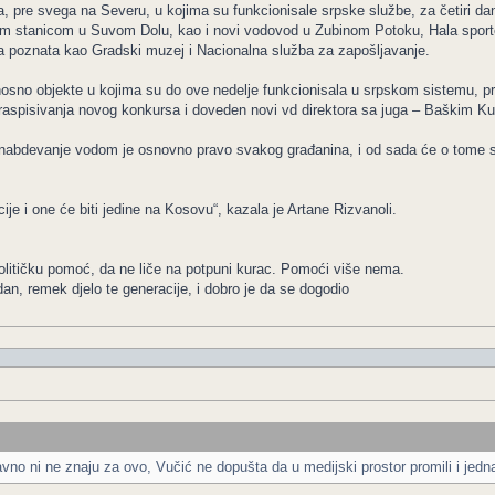
, pre svega na Severu, u kojima su funkcionisale srpske službe, za četiri da
 stanicom u Suvom Dolu, kao i novi vodovod u Zubinom Potoku, Hala sportov
a poznata kao Gradski muzej i Nacionalna služba za zapošljavanje.
sno objekte u kojima su do ove nedelje funkcionisala u srpskom sistemu, pro
 raspisivanja novog konkursa i doveden novi vd direktora sa juga – Baškim Kur
 snabdevanje vodom je osnovno pravo svakog građanina, i od sada će o tome sa
ije i one će biti jedine na Kosovu“, kazala je Artane Rizvanoli.
olitičku pomoć, da ne liče na potpuni kurac. Pomoći više nema.
dan, remek djelo te generacije, i dobro je da se dogodio
vno ni ne znaju za ovo, Vučić ne dopušta da u medijski prostor promili i jedna