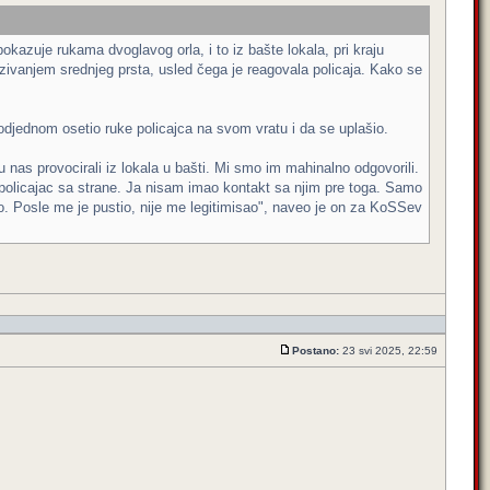
kazuje rukama dvoglavog orla, i to iz bašte lokala, pri kraju
kazivanjem srednjeg prsta, usled čega je reagovala policaja. Kako se
odjednom osetio ruke policajca na svom vratu i da se uplašio.
 nas provocirali iz lokala u bašti. Mi smo im mahinalno odgovorili.
 policajac sa strane. Ja nisam imao kontakt sa njim pre toga. Samo
o. Posle me je pustio, nije me legitimisao", naveo je on za KoSSev
Postano:
23 svi 2025, 22:59