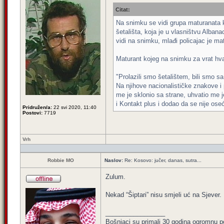
Citat:
Na snimku se vidi grupa maturanata ka
šetališta, koja je u vlasništvu Alban
vidi na snimku, mlađi policajac je ma
Maturant kojeg na snimku za vrat hva
"Prolazili smo šetalištem, bili smo s
Na njihove nacionalističke znakove i
me je sklonio sa strane, uhvatio me 
i Kontakt plus i dodao da se nije oseć
Pridružen/a:
22 svi 2020, 11:40
Postovi:
7719
Vrh
Robbie MO
Naslov:
Re: Kosovo: jučer, danas, sutra...
Zulum.
Nekad “Šiptari” nisu smjeli uć na Sjever.
_________________
Bošnjaci su primali 30 godina ogromnu p