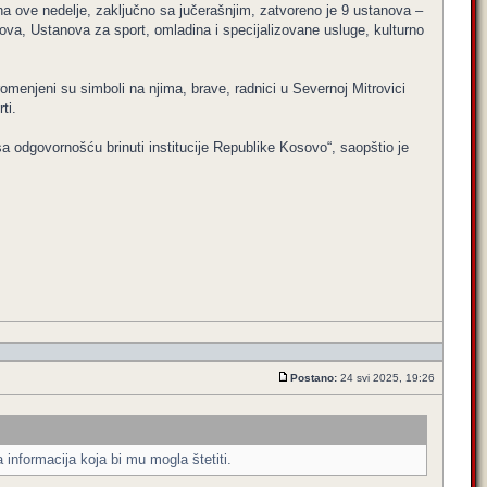
na ove nedelje, zaključno sa jučerašnjim, zatvoreno je 9 ustanova –
a, Ustanova za sport, omladina i specijalizovane usluge, kulturno
menjeni su simboli na njima, brave, radnici u Severnoj Mitrovici
ti.
 odgovornošću brinuti institucije Republike Kosovo“, saopštio je
Postano:
24 svi 2025, 19:26
 informacija koja bi mu mogla štetiti.