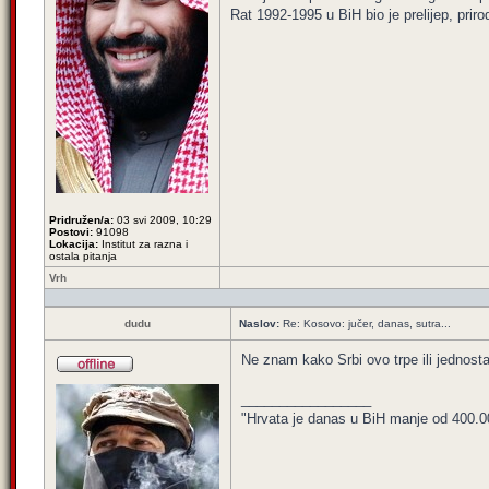
Rat 1992-1995 u BiH bio je prelijep, priro
Pridružen/a:
03 svi 2009, 10:29
Postovi:
91098
Lokacija:
Institut za razna i
ostala pitanja
Vrh
dudu
Naslov:
Re: Kosovo: jučer, danas, sutra...
Ne znam kako Srbi ovo trpe ili jednosta
_________________
"Hrvata je danas u BiH manje od 400.000,