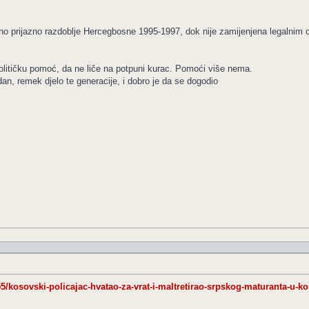
 ono prijazno razdoblje Hercegbosne 1995-1997, dok nije zamijenjena legalnim 
olitičku pomoć, da ne liče na potpuni kurac. Pomoći više nema.
dan, remek djelo te generacije, i dobro je da se dogodio
255/kosovski-policajac-hvatao-za-vrat-i-maltretirao-srpskog-maturanta-u-k