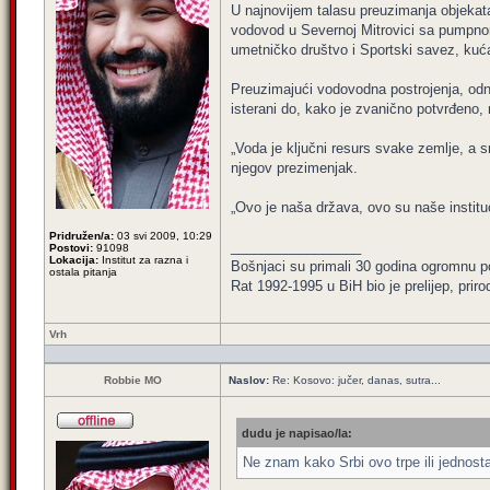
U najnovijem talasu preuzimanja objekata
vodovod u Severnoj Mitrovici sa pumpnom
umetničko društvo i Sportski savez, kuć
Preuzimajući vodovodna postrojenja, odno
isterani do, kako je zvanično potvrđeno,
„Voda je ključni resurs svake zemlje, a
njegov prezimenjak.
„Ovo je naša država, ovo su naše instituc
Pridružen/a:
03 svi 2009, 10:29
_________________
Postovi:
91098
Lokacija:
Institut za razna i
Bošnjaci su primali 30 godina ogromnu p
ostala pitanja
Rat 1992-1995 u BiH bio je prelijep, priro
Vrh
Robbie MO
Naslov:
Re: Kosovo: jučer, danas, sutra...
dudu je napisao/la:
Ne znam kako Srbi ovo trpe ili jednosta