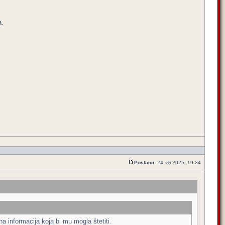
a.
Postano:
24 svi 2025, 19:34
a informacija koja bi mu mogla štetiti.