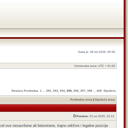
Sada je: 08 kol 2026, 05:50.
Vremenska zona: UTC + 01:00
Stranica
Prethodna
1
...
392
,
393
,
394
,
395
,
396
,
397
,
398
...
428
Sljedeća
Prethodna tema
|
Sljedeća tema
Postano:
23 svi 2025, 22:12
 od ove nesavršene ali betonirane, trajno održive i legalne pozicije