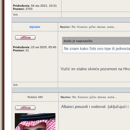
Pridružen/a:
04 stu 2021, 10:21
Postovi:
2703
Vrh
bijelahr
Naslov:
Re: Kosovo: jučer, danas, sutra...
dudu je napisao/la:
Pridružen/a:
23 svi 2025, 05:40
Ne znam kako Srbi ovo trpe ili jednosta
Postovi:
21
Vučić im stalno skreće pozornost na Hrv
Vrh
Robbie MO
Naslov:
Re: Kosovo: jučer, danas, sutra...
Albanci preuzeli i vodovod. (uključujući 