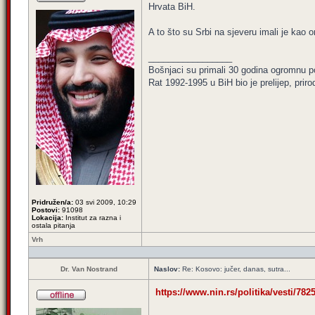
Hrvata BiH.
A to što su Srbi na sjeveru imali je kao
_________________
Bošnjaci su primali 30 godina ogromnu p
Rat 1992-1995 u BiH bio je prelijep, priro
Pridružen/a:
03 svi 2009, 10:29
Postovi:
91098
Lokacija:
Institut za razna i
ostala pitanja
Vrh
Dr. Van Nostrand
Naslov:
Re: Kosovo: jučer, danas, sutra...
https://www.nin.rs/politika/vesti/78