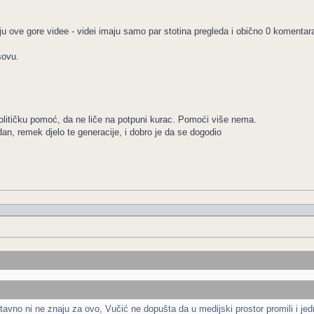
u ove gore videe - videi imaju samo par stotina pregleda i obično 0 komentar
sovu.
olitičku pomoć, da ne liče na potpuni kurac. Pomoći više nema.
dan, remek djelo te generacije, i dobro je da se dogodio
tavno ni ne znaju za ovo, Vučić ne dopušta da u medijski prostor promili i jedn