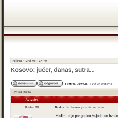
Početna
»
Društvo
»
EX-YU
Kosovo: jučer, danas, sutra...
Stranica:
395
/
428
.
[ 10695 post(ov)a ]
Prikaz ispisa
Autor/ica
Robbie MO
Naslov:
Re: Kosovo: jučer, danas, sutra...
Mislim, prije par godina Vujadin se hvalio