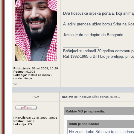
Dva kosovska srpska portala, koji snimaj
A jedini prenose uživo borbu Srba na Ko
Jasno je da ne dopire do Beograda.
_________________
Bošnjaci su primali 30 godina ogromnu p
Rat 1992-1995 u BiH bio je prelijep, priro
Pridružen/a:
03 svi 2009, 10:29
Postovi:
91098
Lokacija:
Institut za razna i
ostala pitanja
Vrh
PCM
Naslov:
Re: Kosovo: jučer, danas, sutra...
Robbie MO je napisao/la:
Pridružen/a:
17 lip 2009, 20:01
Postovi:
14238
dudu je napisao/la:
Lokacija:
ZG
Ne znam kako Srbi ovo trpe ili jednos