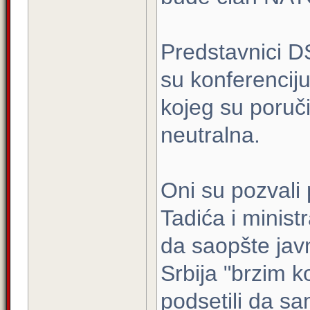
Predstavnici 
su konferencij
kojeg su poruči
neutralna.
Oni su pozvali
Tadića i minis
da saopšte javn
Srbija "brzim 
podsetili da s