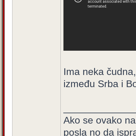
Ima neka čudna,
između Srba i Bo
_____________
Ako se ovako na
posla no da ispra