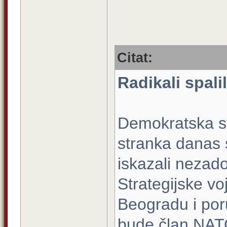
Citat:
Radikali spal
Demokratska st
stranka danas
iskazali nezad
Strategijske vo
Beogradu i por
bude član NAT