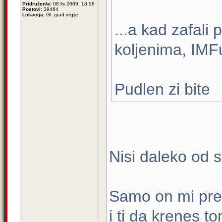
Pridružen/a:
08 lis 2009, 18:58
Postovi:
39464
Lokacija:
Gl. grad regije
...a kad zafali
koljenima, IMFu
Pudlen zi bite
Nisi daleko od s
Samo on mi pre
i ti da krenes 