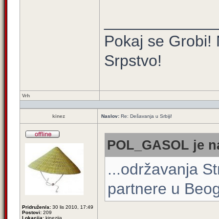
_____________
Pokaj se Grobi! 
Srpstvo!
Vrh
kinez
Naslov:
Re: Dešavanja u Srbiji!
POL_GASOL je na
...održavanja St
partnere u Beog
Pridružen/a:
30 lis 2010, 17:49
Postovi:
209
Lokacija:
kinezija