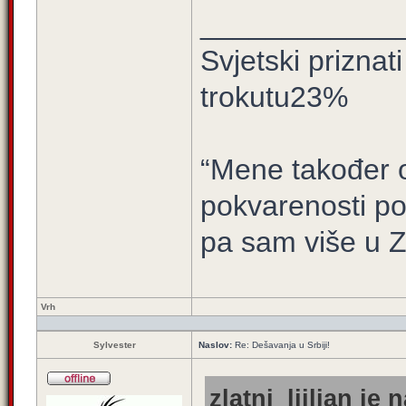
____________
Svjetski prizna
trokutu23%
“Mene također ov
pokvarenosti po
pa sam više u 
Vrh
Sylvester
Naslov:
Re: Dešavanja u Srbiji!
zlatni_ljiljan je 