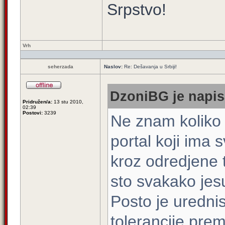
Srpstvo!
Vrh
seherzada
Naslov:
Re: Dešavanja u Srbiji!
DzoniBG je napis
Pridružen/a:
13 stu 2010,
02:39
Postovi:
3239
Ne znam koliko
portal koji ima 
kroz odredjene t
sto svakako jesu
Posto je uredni
tolerancije prem