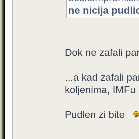
ne nicija pudli
Dok ne zafali par
...a kad zafali 
koljenima, IMFu i
Pudlen zi bite