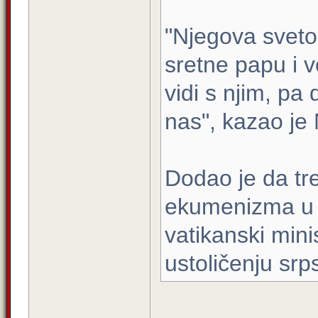
"Njegova svetost
sretne papu i 
vidi s njim, p
nas", kazao je
Dodao je da tr
ekumenizma u c
vatikanski min
ustoličenju srp