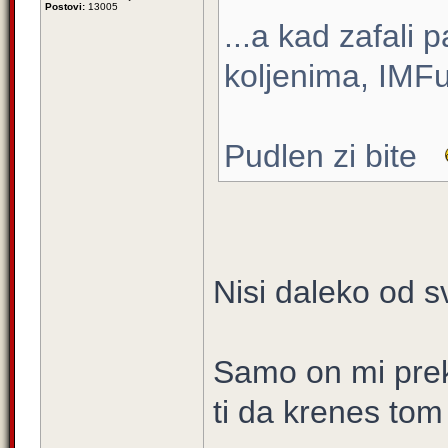
Postovi:
13005
...a kad zafali
koljenima, IMFu 
Pudlen zi bite
Nisi daleko od s
Samo on mi prek
ti da krenes to