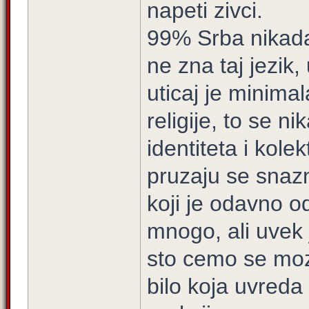
napeti zivci.
99% Srba nikada 
ne zna taj jezik
uticaj je minimala
religije, to se n
identiteta i kolek
pruzaju se snazn
koji je odavno 
mnogo, ali uvek j
sto cemo se mozd
bilo koja uvreda