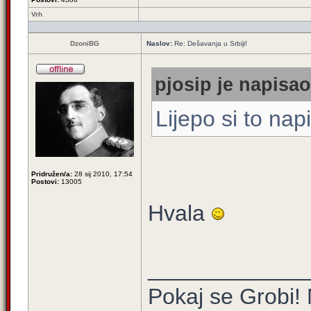
Vrh
DzoniBG
Naslov:
Re: Dešavanja u Srbiji!
pjosip je napisao
Lijepo si to nap
Pridružen/a:
28 sij 2010, 17:54
Postovi:
13005
Hvala
_____________
Pokaj se Grobi! 