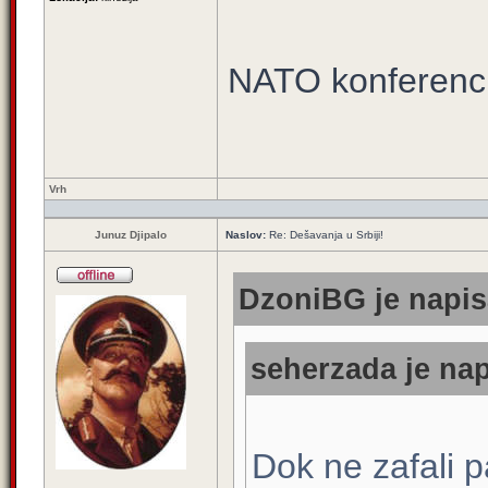
NATO konferenci
Vrh
Junuz Djipalo
Naslov:
Re: Dešavanja u Srbiji!
DzoniBG je napis
seherzada je nap
Dok ne zafali p