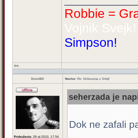
_____________
Robbie = Gra
Vojnik Svejk!
Simpson!
Vrh
DzoniBG
Naslov:
Re: Dešavanja u Srbiji!
seherzada je napi
Dok ne zafali pa
Pridružen/a:
28 sij 2010, 17:54