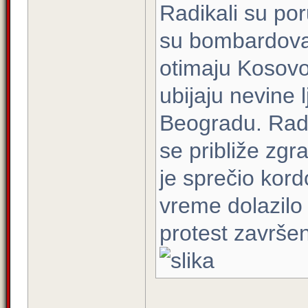
Radikali su por
su bombardoval
otimaju Kosovo 
ubijaju nevine 
Beogradu. Radi
se približe zgr
je sprečio kord
vreme dolazilo i
protest završe