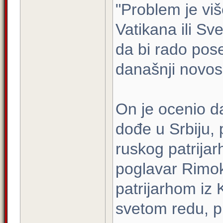
"Problem je viš
Vatikana ili Sv
da bi rado pose
današnji novos
On je ocenio d
dođe u Srbiju, 
ruskog patrijar
poglavar Rimok
patrijarhom iz 
svetom redu, pr