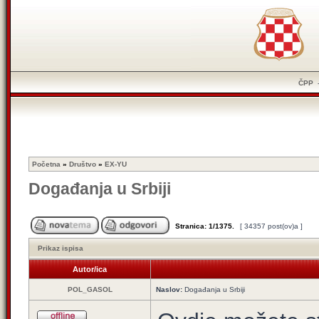
ČPP
Početna
»
Društvo
»
EX-YU
Događanja u Srbiji
Stranica:
1
/
1375
.
[ 34357 post(ov)a ]
Prikaz ispisa
Autor/ica
POL_GASOL
Naslov:
Događanja u Srbiji