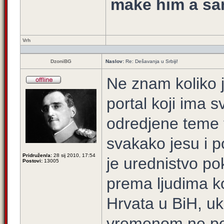
make him a sa
Vrh
DzoniBG
Naslov:
Re: Dešavanja u Srbiji!
Ne znam koliko 
portal koji ima 
odredjene teme t
svakako jesu i po
Pridružen/a:
28 sij 2010, 17:54
je urednistvo po
Postovi:
13005
prema ljudima ko
Hrvata u BiH, uk
vremenom ne pos