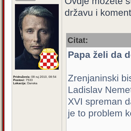
Ovdje možete sta
državu i komenti
Citat:
Papa želi da d
Zrenjaninski b
Pridružen/a:
08 ruj 2010, 08:54
Postovi:
7533
Lokacija:
Danska
Ladislav Nemet 
XVI spreman da
je to problem koj