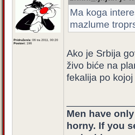
Ma koga intere
mazlume troprs
Pridružen/a:
06 tra 2011, 00:20
Postovi:
196
Ako je Srbija g
živo biće na pla
fekalija po kojo
____________
Men have only
horny. If you 