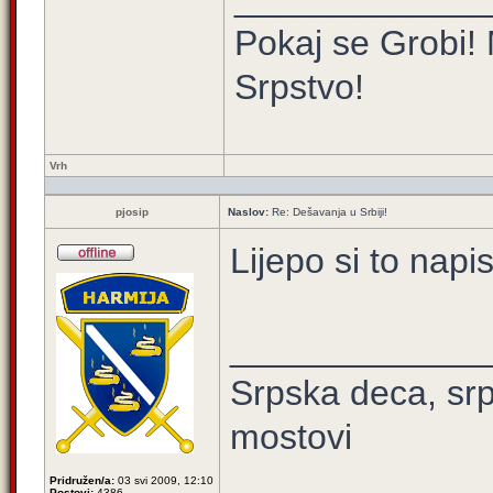
Pokaj se Grobi! 
Srpstvo!
Vrh
pjosip
Naslov:
Re: Dešavanja u Srbiji!
Lijepo si to napi
_____________
Srpska deca, srps
mostovi
Pridružen/a:
03 svi 2009, 12:10
Postovi:
4386