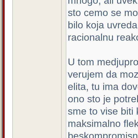
mnogo, ali uvek 
sto cemo se moz
bilo koja uvred
racionalnu reakc
U tom medjupros
verujem da moz
elita, tu ima dov
ono sto je potre
sme to vise biti
maksimalno fleks
beskompromisno