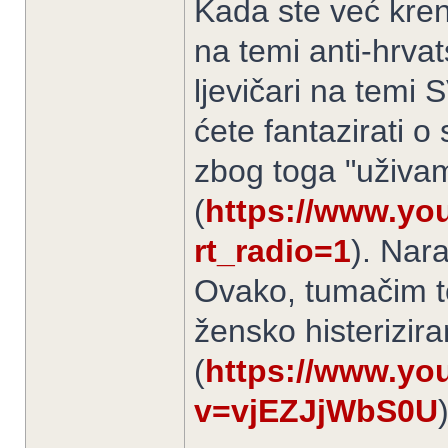
Kada ste već kren
na temi anti-hrvat
ljevičari na temi
ćete fantazirati o
zbog toga "uživamo
(
https://www.yo
rt_radio=1
). Nar
Ovako, tumačim to
žensko histerizira
(
https://www.yo
v=vjEZJjWbS0U
)