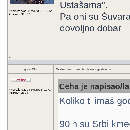
Ustašama".
Pridružen/a:
08 svi 2009, 12:12
Pa oni su Šuvara 
Postovi:
32577
dovoljno dobar.
Vrh
goran2hr
Naslov:
Re: Forum.hr glasilo jugoslavena
Ceha je napisao/la
Pridružen/a:
04 svi 2022, 15:07
Postovi:
2924
Koliko ti imaš go
90ih su Srbi kmeč