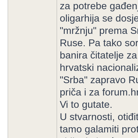
za potrebe gađen
oligarhija se dosj
"mržnju" prema Srb
Ruse. Pa tako sor
banira čitatelje z
hrvatski nacional
"Srba" zapravo Ru
priča i za forum.h
Vi to gutate.
U stvarnosti, otiđ
tamo galamiti pro