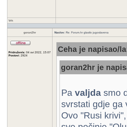
Vrh
goran2hr
Naslov:
Re: Forum.hr glasilo jugoslavena
Ceha je napisao/la
Pridružen/a:
04 svi 2022, 15:07
Postovi:
2924
goran2hr je napis
Pa
valjda
smo d
svrstati gdje ga 
Ovo "Rusi krivi"
sve počinje "Olu