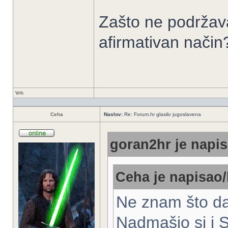
Zašto ne podržava
afirmativan način
Vrh
Ceha
Naslov:
Re: Forum.hr glasilo jugoslavena
goran2hr je napis
Ceha je napisao/
Ne znam što da
Nadmašio si i S