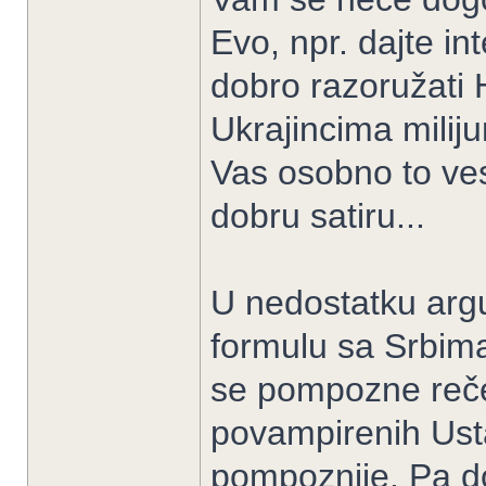
Evo, npr. dajte int
dobro razoružati H
Ukrajincima milijun
Vas osobno to ves
dobru satiru...
U nedostatku argu
formulu sa Srbima.
se pompozne rečen
povampirenih Usta
pompoznije. Pa do