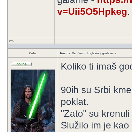
v=Uii5O5Hpkeg
.
Vrh
Ceha
Naslov:
Re: Forum.hr glasilo jugoslavena
Koliko ti imaš go
90ih su Srbi kme
poklat.
"Zato" su krenuli
Služilo im je kao 