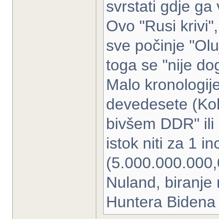
svrstati gdje ga 
Ovo "Rusi krivi"
sve počinje "Olu
toga se "nije dog
Malo kronologije
devedesete (Kohl
bivšem DDR" ili 
istok niti za 1 
(5.000.000.000,
Nuland, biranje
Huntera Bidena p