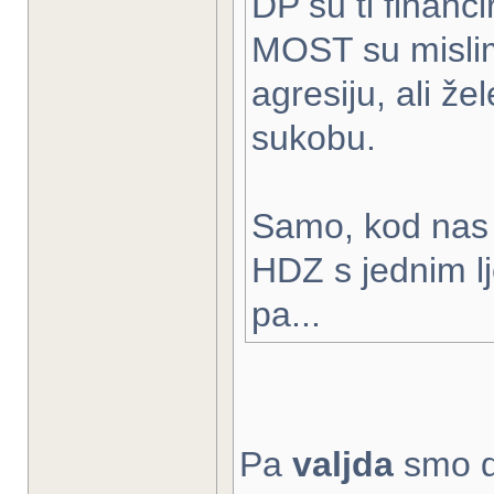
DP su ti financ
MOST su mislim
agresiju, ali ž
sukobu.
Samo, kod nas 
HDZ s jednim l
pa...
Pa
valjda
smo d