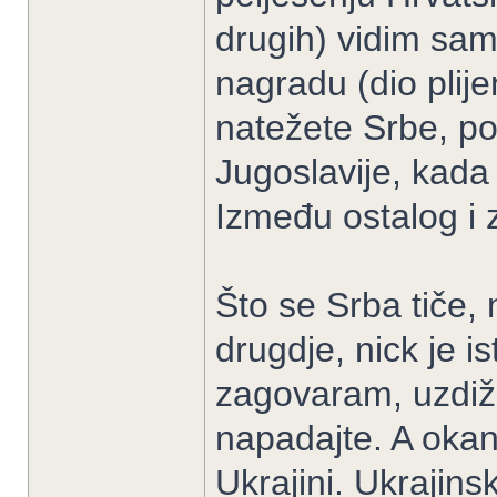
drugih) vidim samo
nagradu (dio plij
natežete Srbe, p
Jugoslavije, kada 
Između ostalog i z
Što se Srba tiče, 
drugdje, nick je is
zagovaram, uzdiže
napadajte. A okan
Ukrajini. Ukrajin