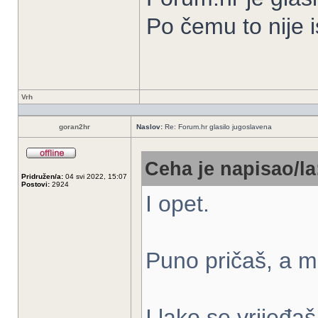
Po čemu to nije is
Vrh
goran2hr
Naslov:
Re: Forum.hr glasilo jugoslavena
Ceha je napisao/la
Pridružen/a:
04 svi 2022, 15:07
Postovi:
2924
I opet.
Puno pričaš, a m
I lako se vrijeđaš