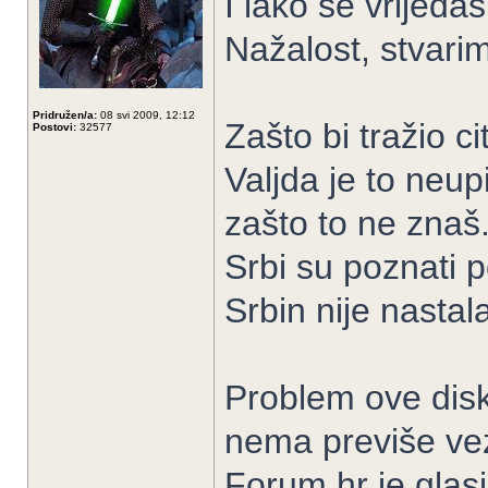
I lako se vrijeđaš
Nažalost, stvarim
Pridružen/a:
08 svi 2009, 12:12
Zašto bi tražio 
Postovi:
32577
Valjda je to neupi
zašto to ne znaš
Srbi su poznati p
Srbin nije nastal
Problem ove disku
nema previše ve
Forum.hr je glas