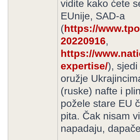
vidite kako ćete s
EUnije, SAD-a
(
https://www.tport
20220916
,
https://www.nati
expertise/
), sjedi
oružje Ukrajincima
(ruske) nafte i pli
požele stare EU č
pita. Čak nisam vi
napadaju, dapače