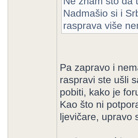
Ne znam što da t
Nadmašio si i Srb
rasprava više ne
Pa zapravo i nema
raspravi ste ušli 
pobiti, kako je fo
Kao što ni potpora
ljevičare, upravo 