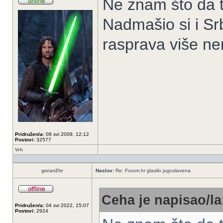
Ne znam što da 
Nadmašio si i Srb
rasprava više ne
Pridružen/a:
08 svi 2009, 12:12
Postovi:
32577
Vrh
goran2hr
Naslov:
Re: Forum.hr glasilo jugoslavena
Ceha je napisao/la
Pridružen/a:
04 svi 2022, 15:07
Postovi:
2924