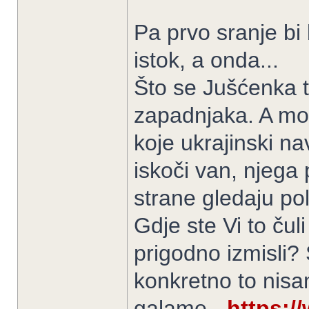
Pa prvo sranje bi
istok, a onda...
Što se Jušćenka t
zapadnjaka. A može
koje ukrajinski na
iskoči van, njega
strane gledaju poli
Gdje ste Vi to čuli
prigodno izmisli? S
konkretno to nis
galame -
https: