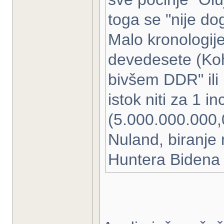
toga se "nije dog
Malo kronologije
devedesete (Kohl
bivšem DDR" ili 
istok niti za 1 
(5.000.000.000,
Nuland, biranje
Huntera Bidena p