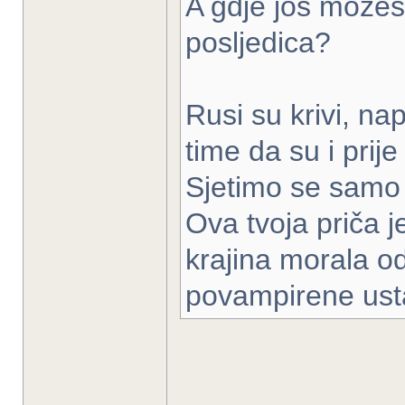
A gdje još možeš 
posljedica?
Rusi su krivi, na
time da su i prije 
Sjetimo se samo 
Ova tvoja priča j
krajina morala odc
povampirene ust