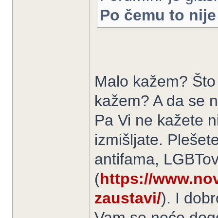
Po čemu to nije 
Malo kažem? Što 
kažem? A da se 
Pa Vi ne kažete ni
izmišljate. Pleše
antifama, LGBTo
(
https://www.novi
zaustavi/
). I dob
Vam se neće dogo