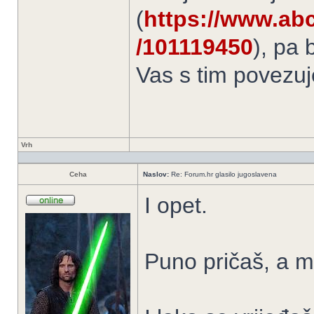
(
https://www.abc
/101119450
), pa 
Vas s tim povezuj
Vrh
Ceha
Naslov:
Re: Forum.hr glasilo jugoslavena
I opet.
Puno pričaš, a m