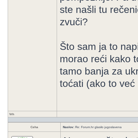
ste našli tu rečeni
zvuči?
Što sam ja to nap
morao reći kako to
tamo banja za ukro
toćati (ako to već 
Vrh
Ceha
Naslov:
Re: Forum.hr glasilo jugoslavena