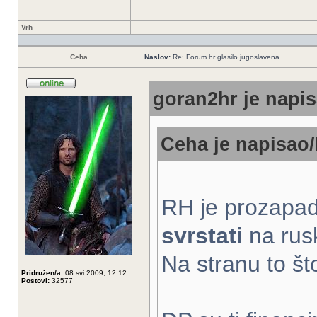
Vrh
Ceha
Naslov:
Re: Forum.hr glasilo jugoslavena
goran2hr je napis
Ceha je napisao/
RH je prozapad
svrstati
na rusk
Na stranu to št
Pridružen/a:
08 svi 2009, 12:12
Postovi:
32577