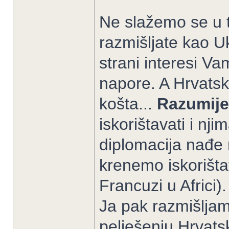
Ne slažemo se u t
razmišljate kao U
strani interesi Va
napore. A Hrvatsk
košta...
Razumije
iskorištavati i n
diplomacija nađe 
krenemo iskorištav
Francuzi u Africi)
Ja pak razmišlja
pelješenju Hrvats