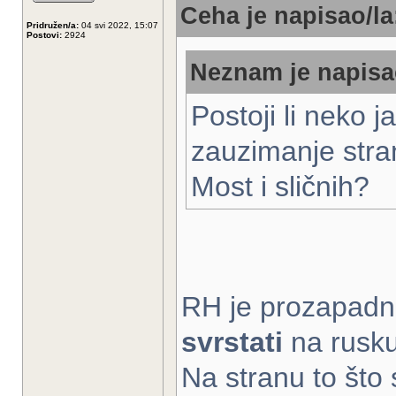
Ceha je napisao/la
Pridružen/a:
04 svi 2022, 15:07
Postovi:
2924
Neznam je napisa
Postoji li neko ja
zauzimanje stra
Most i sličnih?
RH je prozapadn
svrstati
na rusku
Na stranu to što