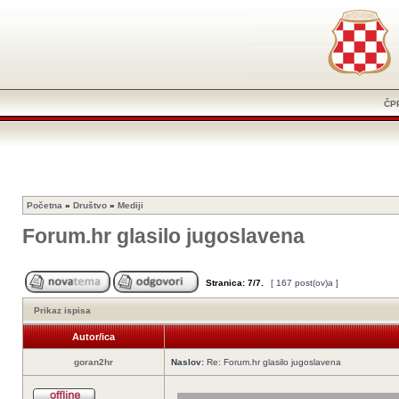
ČP
Početna
»
Društvo
»
Mediji
Forum.hr glasilo jugoslavena
Stranica:
7
/
7
.
[ 167 post(ov)a ]
Prikaz ispisa
Autor/ica
goran2hr
Naslov:
Re: Forum.hr glasilo jugoslavena