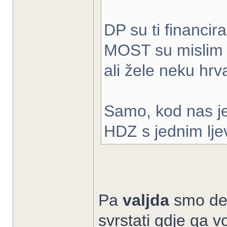
DP su ti financir
MOST su mislim s
ali žele neku hr
Samo, kod nas j
HDZ s jednim lje
Pa
valjda
smo dem
svrstati gdje ga v