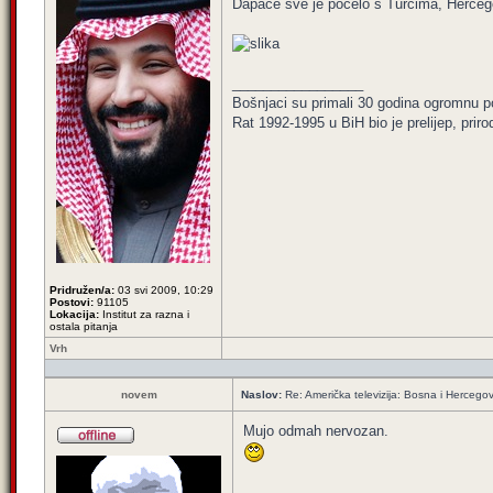
Dapače sve je počelo s Turcima, Hercegov
_________________
Bošnjaci su primali 30 godina ogromnu p
Rat 1992-1995 u BiH bio je prelijep, priro
Pridružen/a:
03 svi 2009, 10:29
Postovi:
91105
Lokacija:
Institut za razna i
ostala pitanja
Vrh
novem
Naslov:
Re: Američka televizija: Bosna i Hercegov
Mujo odmah nervozan.