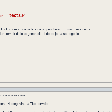
ri ... /260708194
olitičku pomoć, da ne liče na potpuni kurac. Pomoći više nema.
dan, remek djelo te generacije, i dobro je da se dogodio
a su dvije male zemlje
sna i Hercegovina, a Tito potvrdio.