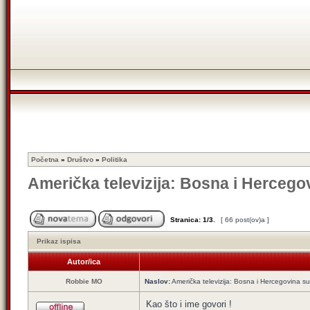
Početna
»
Društvo
»
Politika
Američka televizija: Bosna i Hercego
Stranica:
1
/
3
.
[ 66 post(ov)a ]
Prikaz ispisa
Autor/ica
Robbie MO
Naslov:
Američka televizija: Bosna i Hercegovina su
Kao što i ime govori !