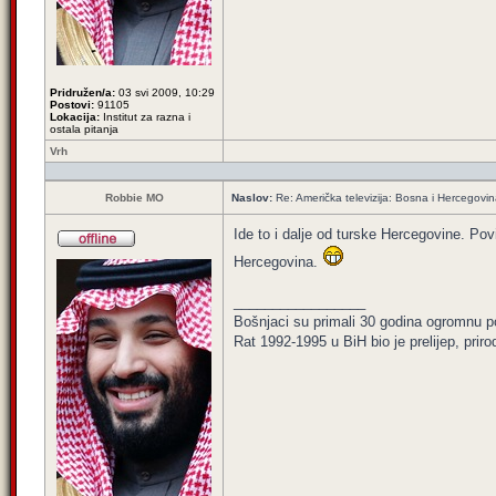
Pridružen/a:
03 svi 2009, 10:29
Postovi:
91105
Lokacija:
Institut za razna i
ostala pitanja
Vrh
Robbie MO
Naslov:
Re: Američka televizija: Bosna i Hercegovin
Ide to i dalje od turske Hercegovine. Po
Hercegovina.
_________________
Bošnjaci su primali 30 godina ogromnu p
Rat 1992-1995 u BiH bio je prelijep, priro