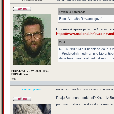
novem je napisao/la:
E da, Ali-paša Rizvanbegović.
Potomak Ali-paše je bio Tuđmanov teni
https://www.nacional.hr/suad-rizvanb
Citat:
NACIONAL: Nije li neobično da je s va
– Predsjednik Tuđman nije bio antiboš
da je teško realizirati jedinstvenu Bo
Pridružen/a:
22 svi 2020, 11:40
Postovi:
7719
Vrh
SarajkaDjevojka
Naslov:
Re: Američka televizija: Bosna i Hercegov
Pitaju Bosanca: odakle si? Kaze: iz B
jos nisam rekao u vodovodu i kanalizac
_________________