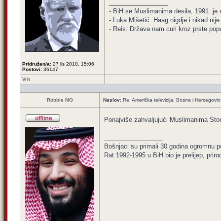
_________________
- BiH se Muslimanima desila, 1991. je ni
- Luka Mišetić: Haag nigdje i nikad nij
- Reis: Država nam curi kroz prste popu
Pridružen/a:
27 lis 2010, 15:06
Postovi:
36147
Vrh
Robbie MO
Naslov:
Re: Američka televizija: Bosna i Hercegovin
Ponajviše zahvaljujući Muslimanima S
_________________
Bošnjaci su primali 30 godina ogromnu p
Rat 1992-1995 u BiH bio je prelijep, priro