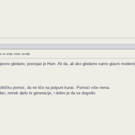
a su dvije male zemlje
vijesno gledano, postojao je Hum. Ali da, ali ako gledamo samo glavni moderni
olitičku pomoć, da ne liče na potpuni kurac. Pomoći više nema.
dan, remek djelo te generacije, i dobro je da se dogodio