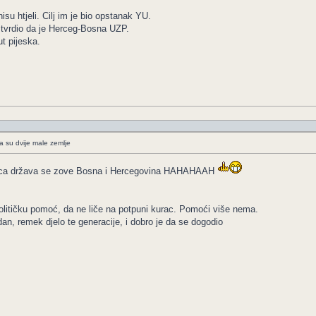
su htjeli. Cilj im je bio opstanak YU.
e tvrdio da je Herceg-Bosna UZP.
t pijeska.
a su dvije male zemlje
toca država se zove Bosna i Hercegovina HAHAHAAH
olitičku pomoć, da ne liče na potpuni kurac. Pomoći više nema.
dan, remek djelo te generacije, i dobro je da se dogodio