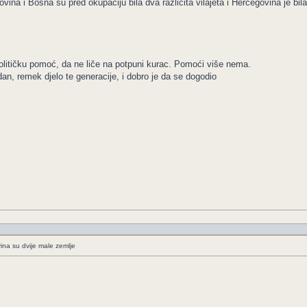
ina i Bosna su pred okupaciju bila dva različita vilajeta i Hercegovina je bi
olitičku pomoć, da ne liče na potpuni kurac. Pomoći više nema.
dan, remek djelo te generacije, i dobro je da se dogodio
ina su dvije male zemlje