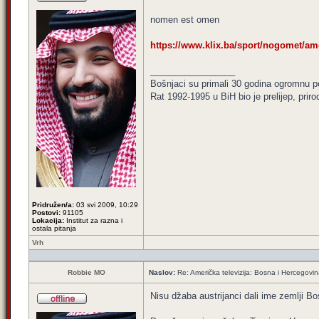
nomen est omen
https://www.klix.ba/sport/nogomet/ame
_________________
Bošnjaci su primali 30 godina ogromnu p
Rat 1992-1995 u BiH bio je prelijep, priro
Pridružen/a:
03 svi 2009, 10:29
Postovi:
91105
Lokacija:
Institut za razna i
ostala pitanja
Vrh
Robbie MO
Naslov:
Re: Američka televizija: Bosna i Hercegovin
Nisu džaba austrijanci dali ime zemlji Bo