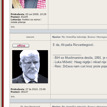
Pridružen/a:
03 svi 2009, 10:29
Postovi:
91105
Lokacija:
Institut za razna i
ostala pitanja
Vrh
novem
Naslov:
Re: Američka televizija: Bosna i Hercegov
E da, Ali-paša Rizvanbegović.
_________________
- BiH se Muslimanima desila, 1991. je ni
- Luka Mišetić: Haag nigdje i nikad nij
- Reis: Država nam curi kroz prste popu
Pridružen/a:
27 lis 2010, 15:06
Postovi:
36147
Vrh
Dr. Van Nostrand
Naslov:
Re: Američka televizija: Bosna i Hercegov