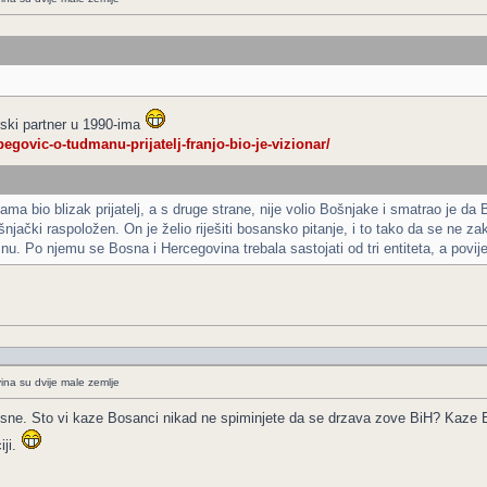
ski partner u 1990-ima
egovic-o-tudmanu-prijatelj-franjo-bio-je-vizionar/
ma bio blizak prijatelj, a s druge strane, nije volio Bošnjake i smatrao je d
njački raspoložen. On je želio riješiti bosansko pitanje, i to tako da se ne z
snu. Po njemu se Bosna i Hercegovina trebala sastojati od tri entiteta, a povij
ina su dvije male zemlje
osne. Sto vi kaze Bosanci nikad ne spiminjete da se drzava zove BiH? Kaze 
iji.