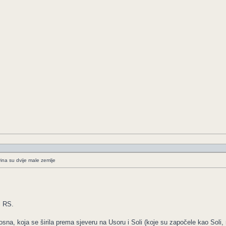
ina su dvije male zemlje
i RS.
osna, koja se širila prema sjeveru na Usoru i Soli (koje su započele kao Soli, 