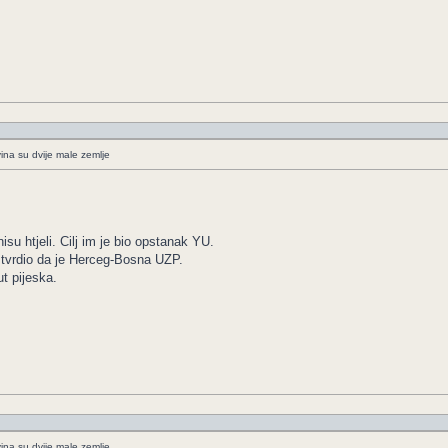
ina su dvije male zemlje
su htjeli. Cilj im je bio opstanak YU.
e tvrdio da je Herceg-Bosna UZP.
t pijeska.
ina su dvije male zemlje