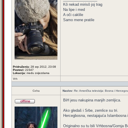
Kô nekad mirisô joj trag
Na lipe i med
A oči caklile
Samo mene pratile
Pridružen/a:
28 srp 2012, 23:08
Postovi:
22347
Lokacija:
među zvijezdama
Vrh
Ceha
Naslov:
Re: Američka televizija: Bosna i Hercegov
BiH jesu nakupina manjih zemljica.
Ako gledaš i Srbe, zemlice su tri.
Hercegbosna, nestajajuća Islambosna 
Originalno su tu bili Vrhbosna/Gornja B