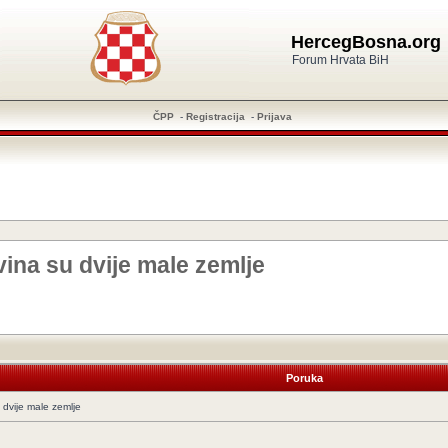
HercegBosna.org
Forum Hrvata BiH
ČPP
-
Registracija
-
Prijava
vina su dvije male zemlje
Poruka
 dvije male zemlje