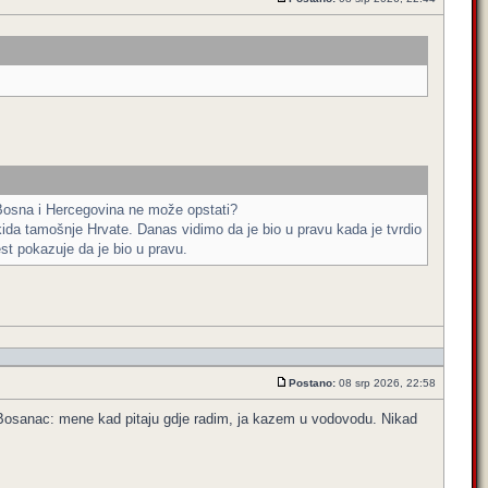
a Bosna i Hercegovina ne može opstati?
akida tamošnje Hrvate. Danas vidimo da je bio u pravu kada je tvrdio
est pokazuje da je bio u pravu.
Postano:
08 srp 2026, 22:58
Bosanac: mene kad pitaju gdje radim, ja kazem u vodovodu. Nikad