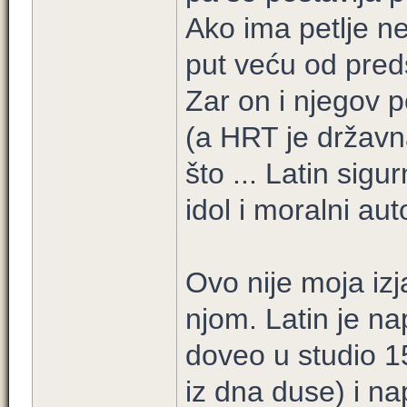
Ako ima petlje ne
put veću od pred
Zar on i njegov p
(a HRT je državn
što ... Latin sigu
idol i moralni auto
Ovo nije moja iz
njom. Latin je n
doveo u studio 15
iz dna duse) i na