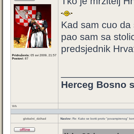
Tko je mrzitelj 
Kad sam cuo da s
pao sam sa stoli
predsjednik Hrva
Pridružen/a:
05 svi 2009, 21:57
Postovi:
87
_____________
Herceg Bosno s
Vrh
globalni_dzihad
Naslov:
Re: Kako se boriti protiv "povampirenog" k