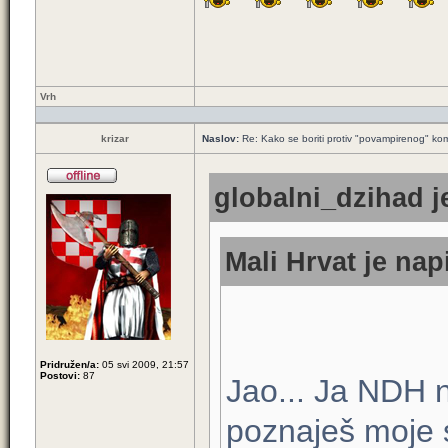
Vrh
krizar
Naslov:
Re: Kako se boriti protiv "povampirenog" k
globalni_dzihad j
Mali Hrvat je nap
Pridružen/a:
05 svi 2009, 21:57
Postovi:
87
Jao... Ja NDH n
poznaješ moje s