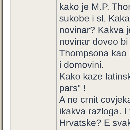
kako je M.P. Tho
sukobe i sl. Kaka
novinar? Kakva je
novinar doveo bi i
Thompsona kao p
i domovini.
Kako kaze latinsk
pars" !
A ne crnit covje
ikakva razloga. I 
Hrvatske? E svaka