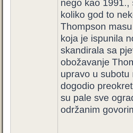
nego kao 1991., 
koliko god to ne
Thompson masu br
koja je ispunila 
skandirala sa pj
obožavanje Thom
upravo u subotu 
dogodio preokret
su pale sve ograd
održanim govorima