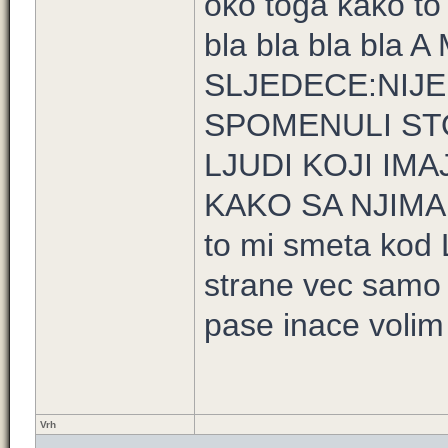
oko toga kako to n
bla bla bla bla
SLJEDECE:NIJE
SPOMENULI ST
LJUDI KOJI IM
KAKO SA NJIMA
to mi smeta kod 
strane vec samo 
pase inace volim 
Vrh