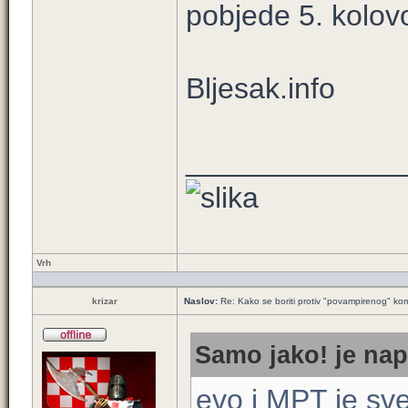
pobjede 5. kolov
Bljesak.info
_____________
Vrh
krizar
Naslov:
Re: Kako se boriti protiv "povampirenog" k
Samo jako! je nap
evo i MPT je sve 