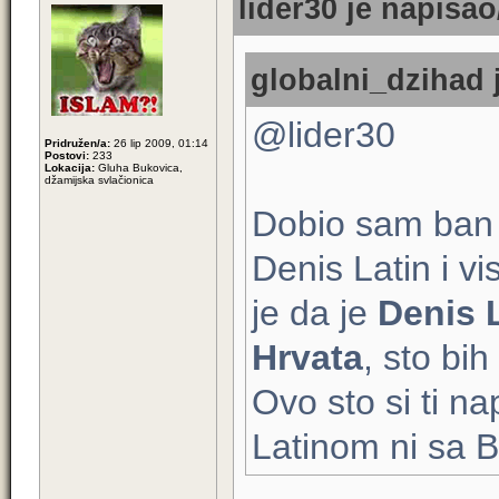
lider30 je napisao
globalni_dzihad j
@lider30
Pridružen/a:
26 lip 2009, 01:14
Postovi:
233
Lokacija:
Gluha Bukovica,
džamijska svlačionica
Dobio sam ban 
Denis Latin i v
je da je
Denis L
Hrvata
, sto bi
Ovo sto si ti na
Latinom ni sa B