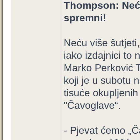
Thompson: Neću
spremni!
Neću više šutjet
iako izdajnici to 
Marko Perković 
koji je u subotu 
tisuće okupljenih
"Čavoglave“.
- Pjevat ćemo „Č