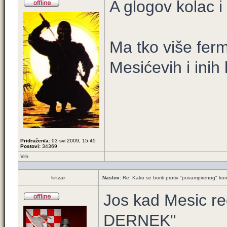
A glogov kolac i
Ma tko više fer
Mesićevih i ini
Pridružen/a:
03 svi 2009, 15:45
Postovi:
34369
Vrh
krizar
Naslov:
Re: Kako se boriti protiv "povampirenog" k
Jos kad Mesic 
DERNEK"