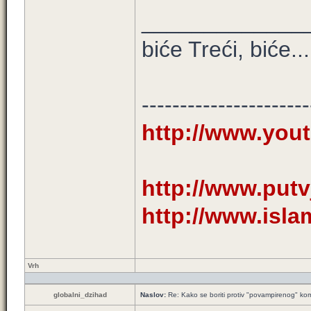
_____________
biće Treći, biće...
----------------------
http://www.you
http://www.putv
http://www.isl
Vrh
globalni_dzihad
Naslov:
Re: Kako se boriti protiv "povampirenog" k