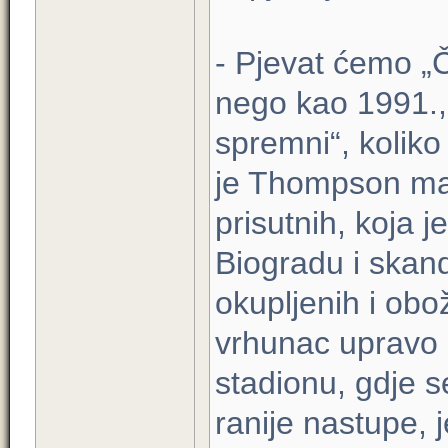
- Pjevat ćemo „Č
nego kao 1991.,
spremni“, kolik
je Thompson mas
prisutnih, koja 
Biogradu i skan
okupljenih i ob
vrhunac upravo
stadionu, gdje 
ranije nastupe, 