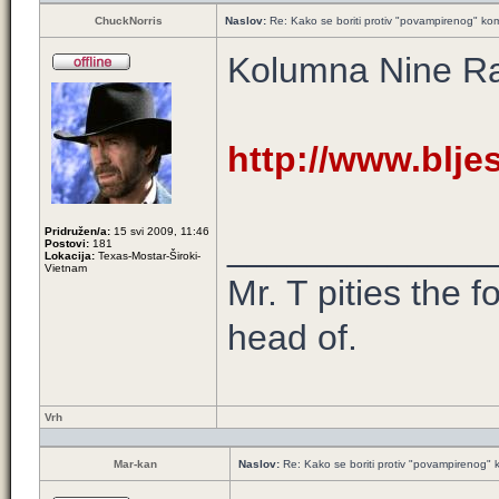
ChuckNorris
Naslov:
Re: Kako se boriti protiv "povampirenog" k
Kolumna Nine R
http://www.blje
Pridružen/a:
15 svi 2009, 11:46
_____________
Postovi:
181
Lokacija:
Texas-Mostar-Široki-
Vietnam
Mr. T pities the f
head of.
Vrh
Mar-kan
Naslov:
Re: Kako se boriti protiv "povampirenog"