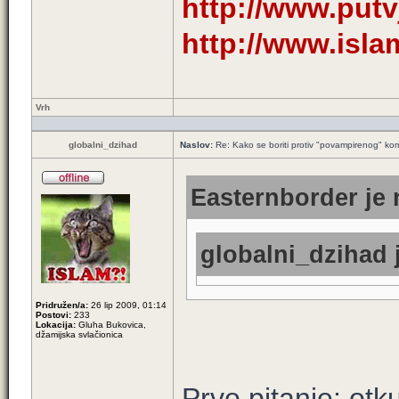
http://www.putv
http://www.isl
Vrh
globalni_dzihad
Naslov:
Re: Kako se boriti protiv "povampirenog" k
Easternborder je 
globalni_dzihad j
Pridružen/a:
26 lip 2009, 01:14
Postovi:
233
Lokacija:
Gluha Bukovica,
džamijska svlačionica
Prvo pitanje: ot