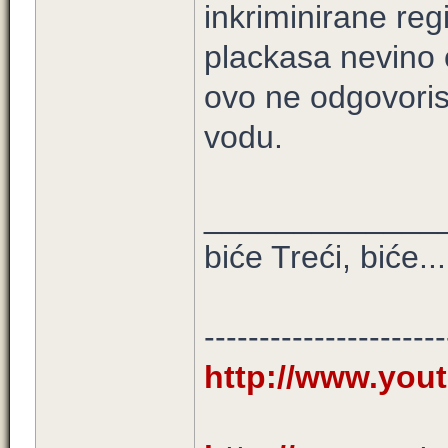
inkriminirane regi
plackasa nevino 
ovo ne odgovoris
vodu.
_____________
biće Treći, biće...
----------------------
http://www.you