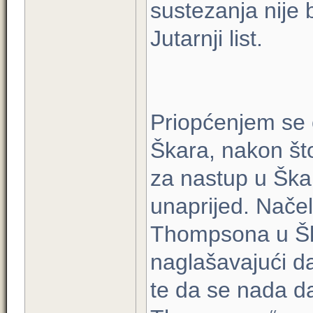
sustezanja nije 
Jutarnji list.
Priopćenjem se 
Škara, nakon št
za nastup u Škab
unaprijed. Nače
Thompsona u Ška
naglašavajući d
te da se nada da