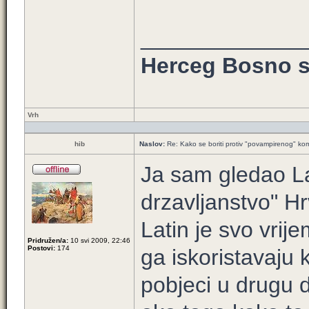
_____________
Herceg Bosno s
Vrh
hib
Naslov:
Re: Kako se boriti protiv "povampirenog" k
Ja sam gledao Lat
drzavljanstvo" Hr
Latin je svo vrije
Pridružen/a:
10 svi 2009, 22:46
Postovi:
174
ga iskoristavaju 
pobjeci u drugu d