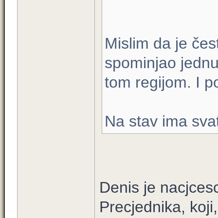
Mislim da je čest
spominjao jednu 
tom regijom. I p
Na stav ima sva
Denis je nacjces
Precjednika, koji