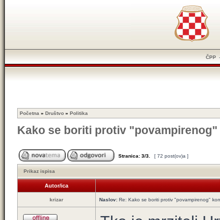
ČPP
Početna
»
Društvo
»
Politika
Kako se boriti protiv "povampirenog
Stranica:
3
/
3
.
[ 72 post(ov)a ]
Prikaz ispisa
Autor/ica
krizar
Naslov:
Re: Kako se boriti protiv "povampirenog" k