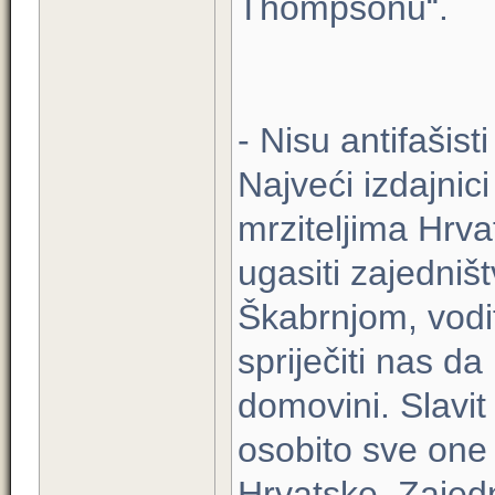
Thompsonu“.
- Nisu antifašisti
Najveći izdajnici
mrziteljima Hrv
ugasiti zajedni
Škabrnjom, voditi
spriječiti nas d
domovini. Slavit
osobito sve one 
Hrvatske. Zajed