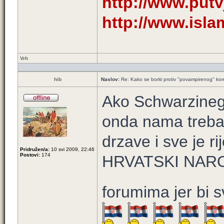
http://www.putv
http://www.isl
Vrh
hib
Naslov:
Re: Kako se boriti protiv "povampirenog" k
Ako Schwarzineger
onda nama treba
drzave i sve je r
Pridružen/a:
10 svi 2009, 22:46
Postovi:
174
HRVATSKI NAROD 
forumima jer bi s