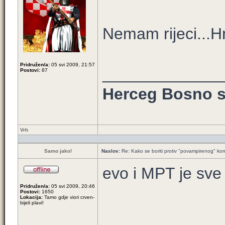
Nemam rijeci...H
Pridružen/a:
05 svi 2009, 21:57
_____________
Postovi:
87
Herceg Bosno s
Vrh
Samo jako!
Naslov:
Re: Kako se boriti protiv "povampirenog" k
evo i MPT je sve g
Pridružen/a:
05 svi 2009, 20:46
Postovi:
1650
Lokacija:
Tamo gdje viori crven-
bijeli plavi!