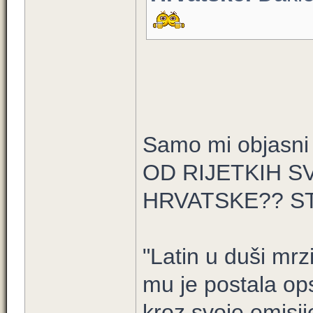
Samo mi objasn
OD RIJETKIH S
HRVATSKE?? ST
"Latin u duši mrz
mu je postala ops
kroz svoje emisi