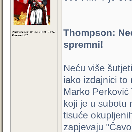
Thompson: Neću
Pridružen/a:
05 svi 2009, 21:57
Postovi:
87
spremni!
Neću više šutjet
iako izdajnici to
Marko Perković
koji je u subotu
tisuće okupljeni
zapjevaju "Čavo