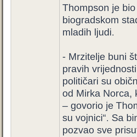
Thompson je bio
biogradskom stadi
mladih ljudi.
- Mrzitelje buni 
pravih vrijednos
političari su obi
od Mirka Norca, k
– govorio je Tho
su vojnici“. Sa b
pozvao sve prisu