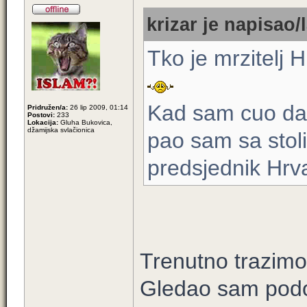
krizar je napisao/l
Tko je mrzitelj
Kad sam cuo da 
Pridružen/a:
26 lip 2009, 01:14
Postovi:
233
Lokacija:
Gluha Bukovica,
džamijska svlačionica
pao sam sa stol
predsjednik Hrv
Trenutno trazimo
Gledao sam podos