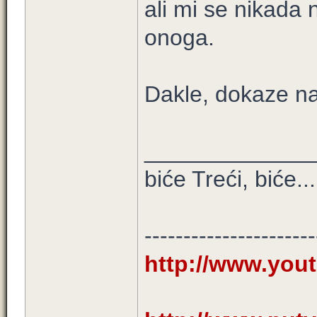
ali mi se nikada n
onoga.
Dakle, dokaze na
_____________
biće Treći, biće...
----------------------
http://www.you