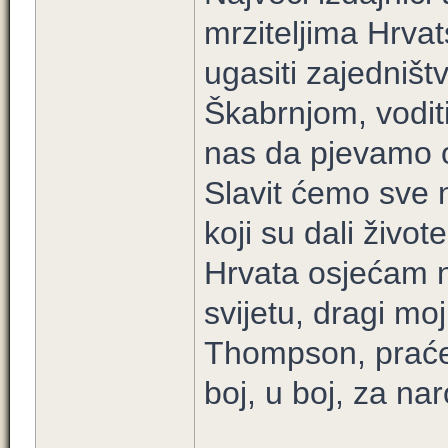
mrziteljima Hrva
ugasiti zajedniš
Škabrnjom, voditi p
nas da pjevamo o
Slavit ćemo sve n
koji su dali živo
Hrvata osjećam n
svijetu, dragi mo
Thompson, praće
boj, u boj, za nar