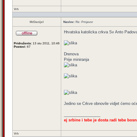
Vrh
MrDanijel
Naslov:
Re: Prnjavor
Hrvatska katolicka crkva Sv Anto Padova
Pridružen/a:
13 stu 2011, 10:46
Postovi:
67
Drenova
Prije miniranja
Jedino se Crkve obnovile vidjet ćemo oćel
_________________
ej srbine i tebe je dosta radi tebe bosn
Vrh