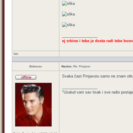
_________________
ej srbine i tebe je dosta radi tebe bosn
Vrh
Bobovac
Naslov:
Re: Prnjavor
Svaka čast Prnjavoru samo ne znam otka
_________________
"Uzalud vam sav tisak i sve radio postaj