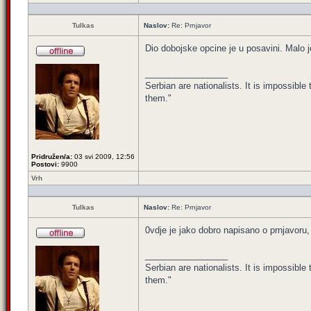
Tulkas
Naslov:
Re: Prnjavor
Dio dobojske opcine je u posavini. Malo je
_________________
Serbian are nationalists. It is impossib
them."
Pridružen/a:
03 svi 2009, 12:56
Postovi:
9900
Vrh
Tulkas
Naslov:
Re: Prnjavor
0vdje je jako dobro napisano o prnjavoru,
_________________
Serbian are nationalists. It is impossib
them."