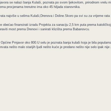
rnjavora se nalazi banja Kulaši, poznata po svom ljekovitom, prirodnom vrel
rema procjenama trenutno ima oko 45 hiljada stanovnika.
vata najviše u selima Kulaši,Drenova i Doline.Skoro pa svi su za vrijeme rata i
te obećao finansirati izradu Projekta za sanaciju 2,5 km puta prema katoličko
 popraviti most prema Drenovi i sanirati klizišta prema Babanovcu.
 Općine Prnjavor oko 800.U selu je poznata banja kulaši koja je bila popularna 
ata nešto malo starijih ljudi nešto kuće je prodano nešto nije selo ipak nije z