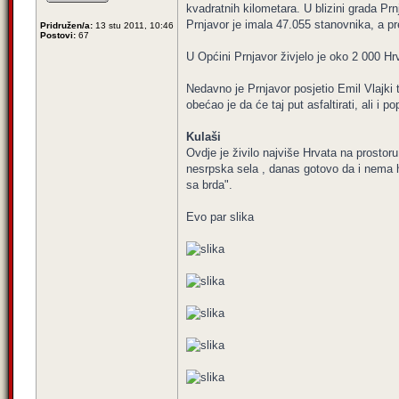
kvadratnih kilometara. U blizini grada P
Prnjavor je imala 47.055 stanovnika, a p
Pridružen/a:
13 stu 2011, 10:46
Postovi:
67
U Općini Prnjavor živjelo je oko 2 000 Hr
Nedavno je Prnjavor posjetio Emil Vlajki 
obećao je da će taj put asfaltirati, ali i
Kulaši
Ovdje je živilo najviše Hrvata na prostoru
nesrpska sela , danas gotovo da i nema hrv
sa brda".
Evo par slika