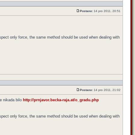
Postano:
14 pro 2011, 20:51
respect only force, the same method should be used when dealing with
Postano:
14 pro 2011, 21:02
je nikada bilo
http://prnjavor.becka-raja.at/o_gradu.php
respect only force, the same method should be used when dealing with