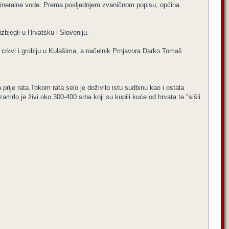
u mineralne vode. Prema posljednjem zvaničnom popisu, općina
zbjegli u Hrvatsku i Sloveniju.
j crkvi i groblju u Kulašima, a načelnik Prnjavora Darko Tomaš
prije rata.Tokom rata selo je doživilo istu sudbinu kao i ostala
amrlo je živi oko 300-400 srba koji su kupili kuće od hrvata te "sišli