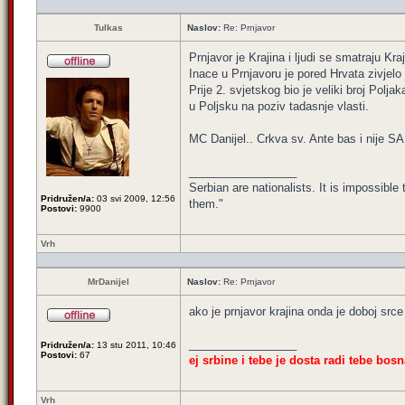
Tulkas
Naslov:
Re: Prnjavor
Prnjavor je Krajina i ljudi se smatraju Kr
Inace u Prnjavoru je pored Hrvata zivjelo 
Prije 2. svjetskog bio je veliki broj Polj
u Poljsku na poziv tadasnje vlasti.
MC Danijel.. Crkva sv. Ante bas i nije S
_________________
Serbian are nationalists. It is impossib
Pridružen/a:
03 svi 2009, 12:56
them."
Postovi:
9900
Vrh
MrDanijel
Naslov:
Re: Prnjavor
ako je prnjavor krajina onda je doboj src
_________________
Pridružen/a:
13 stu 2011, 10:46
Postovi:
67
ej srbine i tebe je dosta radi tebe bosn
Vrh