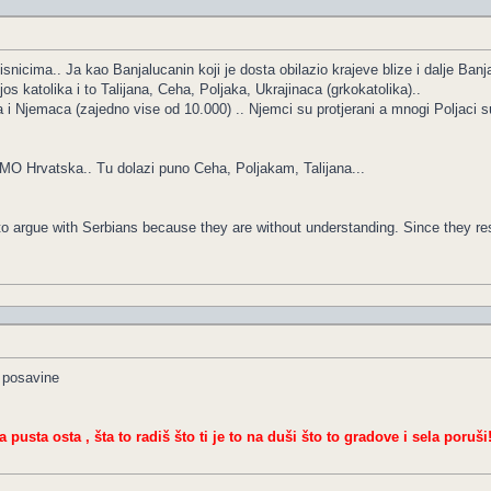
ajisnicima.. Ja kao Banjalucanin koji je dosta obilazio krajeve blize i dalje Ban
jos katolika i to Talijana, Ceha, Poljaka, Ukrajinaca (grkokatolika)..
aka i Njemaca (zajedno vise od 10.000) .. Njemci su protjerani a mnogi Poljaci su
AMO Hrvatska.. Tu dolazi puno Ceha, Poljakam, Talijana...
le to argue with Serbians because they are without understanding. Since they 
e posavine
a pusta osta , šta to radiš što ti je to na duši što to gradove i sela poruši