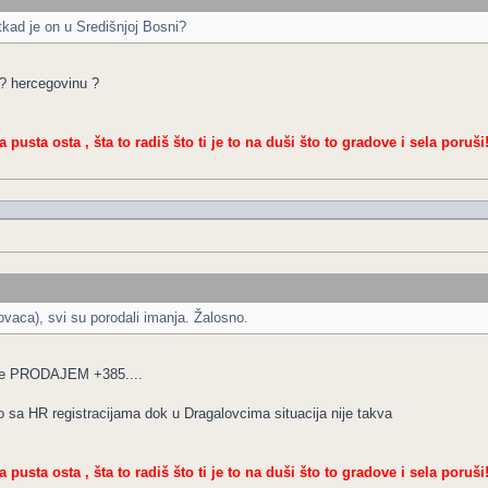
ad je on u Središnjoj Bosni?
 ? hercegovinu ?
a pusta osta , šta to radiš što ti je to na duši što to gradove i sela poruši
vaca), svi su porodali imanja. Žalosno.
piše PRODAJEM +385....
o sa HR registracijama dok u Dragalovcima situacija nije takva
a pusta osta , šta to radiš što ti je to na duši što to gradove i sela poruši