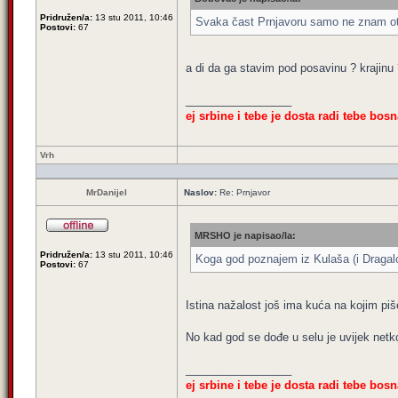
Pridružen/a:
13 stu 2011, 10:46
Svaka čast Prnjavoru samo ne znam otk
Postovi:
67
a di da ga stavim pod posavinu ? krajinu
_________________
ej srbine i tebe je dosta radi tebe bosn
Vrh
MrDanijel
Naslov:
Re: Prnjavor
MRSHO je napisao/la:
Pridružen/a:
13 stu 2011, 10:46
Koga god poznajem iz Kulaša (i Dragalo
Postovi:
67
Istina nažalost još ima kuća na kojim 
No kad god se dođe u selu je uvijek netk
_________________
ej srbine i tebe je dosta radi tebe bosn