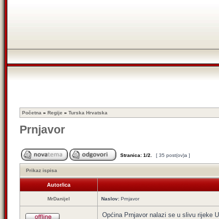
Početna
»
Regije
»
Turska Hrvatska
Prnjavor
Stranica:
1
/
2
.
[ 35 post(ov)a ]
Prikaz ispisa
Autor/ica
MrDanijel
Naslov:
Prnjavor
Općina Prnjavor nalazi se u slivu rijeke 