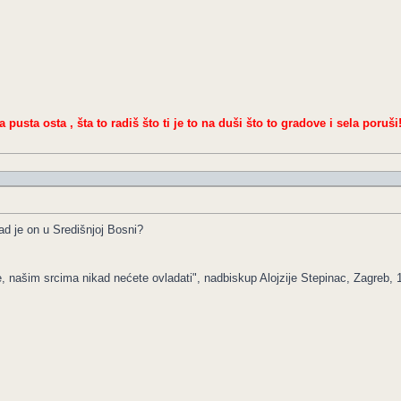
a pusta osta , šta to radiš što ti je to na duši što to gradove i sela poruši
d je on u Središnjoj Bosni?
e, našim srcima nikad nećete ovladati", nadbiskup Alojzije Stepinac, Zagreb, 