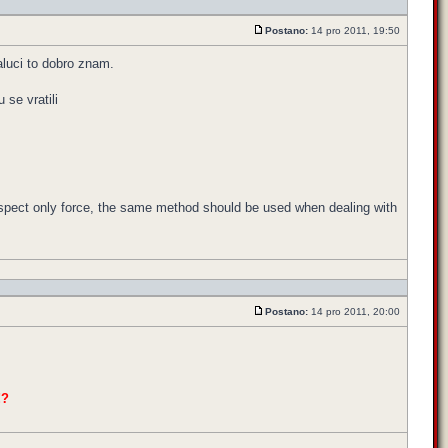
Postano:
14 pro 2011, 19:50
jaluci to dobro znam.
 se vratili
respect only force, the same method should be used when dealing with
Postano:
14 pro 2011, 20:00
!?