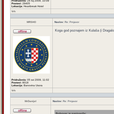
Pridružen/a:
24 ruj 2009, 10:09
Postovi:
29405
Lokacija:
Heartbreak Hotel
Vrh
MRSHO
Naslov:
Re: Prnjavor
Koga god poznajem iz Kulaša (i Dragalov
Pridružen/a:
05 svi 2009, 11:02
Postovi:
8018
Lokacija:
Banovina Usora
Vrh
MrDanijel
Naslov:
Re: Prnjavor
Bobovac je napisao/la: