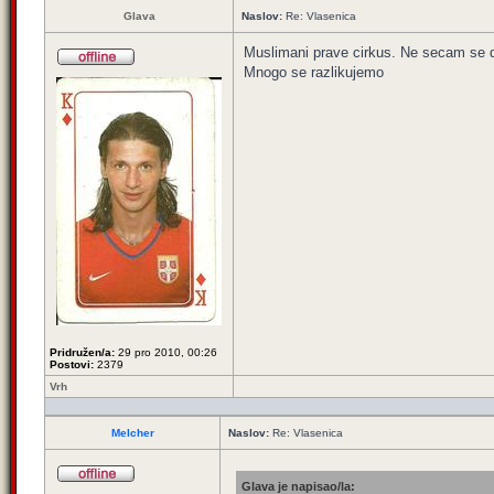
Glava
Naslov:
Re: Vlasenica
Muslimani prave cirkus. Ne secam se d
Mnogo se razlikujemo
Pridružen/a:
29 pro 2010, 00:26
Postovi:
2379
Vrh
Melcher
Naslov:
Re: Vlasenica
Glava je napisao/la: