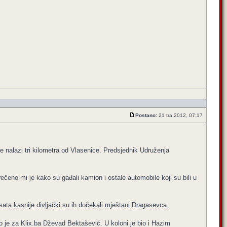
Postano:
21 tra 2012, 07:17
 nalazi tri kilometra od Vlasenice. Predsjednik Udruženja
čeno mi je kako su gađali kamion i ostale automobile koji su bili u
ata kasnije divljački su ih dočekali mještani Dragasevca.
o je za Klix.ba Dževad Bektašević. U koloni je bio i Hazim