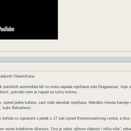
ubijenih Vlaseničana
k putničkih automobila bili su meta napada mještana sela Dragasevac, koje se
ević, potvrdio nam je napad na tužnu kolonu.
, ispred jedne kafane, sam vidio desetak mještana. Nekoliko minuta kasnije re
u”, kaže Bektašević.
h šehida su ispraćeni u petak u 17 sati ispred Komemorativnog centra, a dva s
om osme kolektivne dženaze. Ovo je odraz njihove slabosti i ništa više”, reka