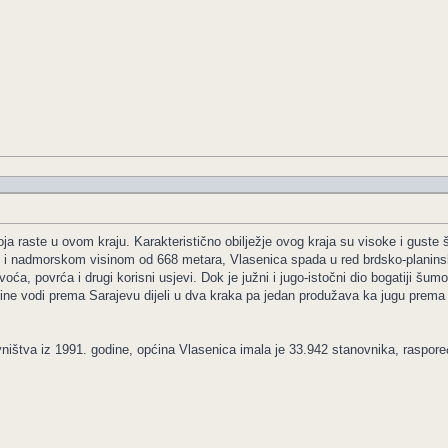
 koja raste u ovom kraju. Karakteristično obilježje ovog kraja su visoke i gus
 i nadmorskom visinom od 668 metara, Vlasenica spada u red brdsko-planinsk
ća, povrća i drugi korisni usjevi. Dok je južni i jugo-istočni dio bogatiji šu
e Drine vodi prema Sarajevu dijeli u dva kraka pa jedan produžava ka jugu pre
štva iz 1991. godine, općina Vlasenica imala je 33.942 stanovnika, raspoređ