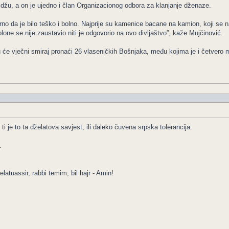
idžu, a on je ujedno i član Organizacionog odbora za klanjanje dženaze.
gurno da je bilo teško i bolno. Najprije su kamenice bacane na kamion, koji se n
kolone se nije zaustavio niti je odgovorio na ovo divljaštvo”, kaže Mujčinović.
e vječni smiraj pronaći 26 vlaseničkih Bošnjaka, među kojima je i četvero ma
ti je to ta dželatova savjest, ili daleko čuvena srpska tolerancija.
.
elatuassir, rabbi temim, bil hajr - Amin!