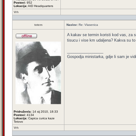
Postovi:
952
Lokacija:
AID Headquarters
Vrh
totem
Naslov:
Re: Vlasenica
A kakav se termin koristi kod vas, za 
tisucu i vise km udaljena? Kakva su to
_________________
Gospodja ministarka, gdje li sam je vi
Pridružen/a:
14 sij 2010, 18:33
Postovi:
4134
Lokacija:
Capica curica kaze
Tetovo
Vrh