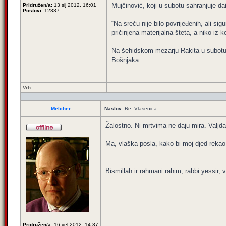
Mujčinović, koji u subotu sahranjuje da
Pridružen/a:
13 sij 2012, 16:01
Postovi:
12337
“Na sreću nije bilo povrijeđenih, ali si
pričinjena materijalna šteta, a niko iz 
Na šehidskom mezarju Rakita u subotu ć
Bošnjaka.
Vrh
Melcher
Naslov:
Re: Vlasenica
Žalostno. Ni mrtvima ne daju mira. Valjda 
Ma, vlaška posla, kako bi moj djed rekao
_________________
Bismillah ir rahmani rahim, rabbi yessir, v
Pridružen/a:
16 vel 2012, 14:37