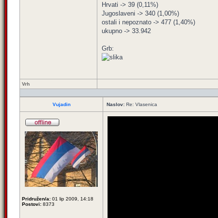
Hrvati -> 39 (0,11%)
Jugoslaveni -> 340 (1,00%)
ostali i nepoznato -> 477 (1,40%)
ukupno -> 33.942
Grb:
Vrh
Vujadin
Naslov:
Re: Vlasenica
Pridružen/a:
01 lip 2009, 14:18
Postovi:
8373