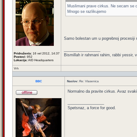
Muslimani prave cirkus. Ne secam se d
Mnogo se razlikujemo
Samo bolestan um u pogrebnoj procesiji m
_________________
Pridružen/a:
16 vel 2012, 14:37
Bismillah ir rahmani rahim, rabbi yessir, v
Postovi:
952
Lokacija:
AID Headquarters
Vrh
BBC
Naslov:
Re: Vlasenica
Normalno da pravite cirkus. Avaz svaki 
_________________
Spetsnaz, a force for good.