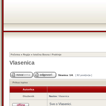
Početna
»
Regije
»
Istočna Bosna i Podrinje
Vlasenica
Stranica:
1
/
4
.
[ 82 post(ov)a ]
Prikaz ispisa
Autor/ica
Glazbenik
Naslov:
Vlasenica
Sve o Vlasenici.