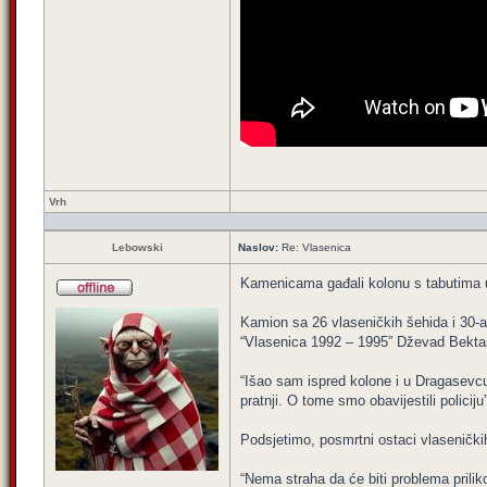
Vrh
Lebowski
Naslov:
Re: Vlasenica
Kamenicama gađali kolonu s tabutima 
Kamion sa 26 vlaseničkih šehida i 30-a
“Vlasenica 1992 – 1995” Dževad Bektaš
“Išao sam ispred kolone i u Dragasevcu
pratnji. O tome smo obavijestili policij
Podsjetimo, posmrtni ostaci vlasenički
“Nema straha da će biti problema prilik