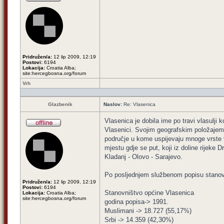
Pridružen/a:
12 lip 2009, 12:19
Postovi:
6194
Lokacija:
Croatia Alba;
site:hercegbosna.org/forum
Vrh
Glazbenik
Naslov:
Re: Vlasenica
Vlasenica je dobila ime po travi vlasulji
Vlasenici. Svojim geografskim položajem
područje u kome uspijevaju mnoge vrste vo
mjestu gdje se put, koji iz doline rijek
Kladanj - Olovo - Sarajevo.
Po posljednjem službenom popisu stanovni
Pridružen/a:
12 lip 2009, 12:19
Postovi:
6194
Stanovništvo općine Vlasenica
Lokacija:
Croatia Alba;
site:hercegbosna.org/forum
godina popisa-> 1991.
Muslimani -> 18.727 (55,17%)
Srbi -> 14.359 (42,30%)