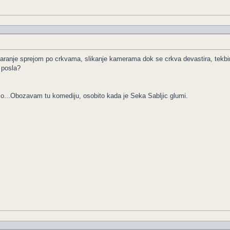
saranje sprejom po crkvama, slikanje kamerama dok se crkva devastira, tekbir
 posla?
dio...Obozavam tu komediju, osobito kada je Seka Sabljic glumi.