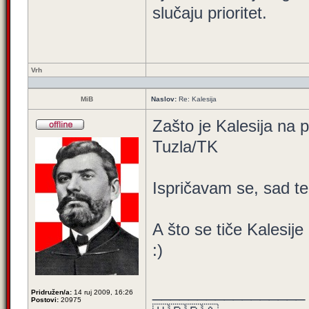
slučaju prioritet.
Vrh
MiB
Naslov:
Re: Kalesija
Zašto je Kalesija na 
Tuzla/TK
Ispričavam se, sad te
A što se tiče Kalesije 
:)
_________________
Pridružen/a:
14 ruj 2009, 16:26
Postovi:
20975