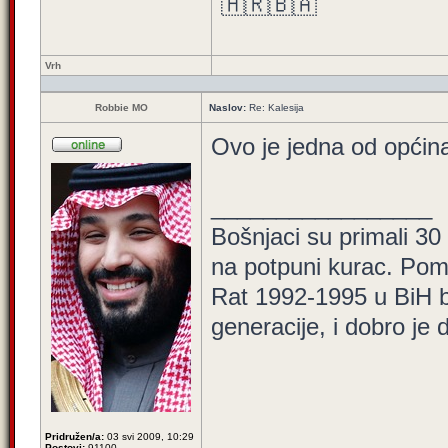
🇭🇷🇧🇦
Vrh
Robbie MO
Naslov:
Re: Kalesija
Ovo je jedna od općina
_________________
Bošnjaci su primali 30
na potpuni kurac. Pom
Rat 1992-1995 u BiH bi
generacije, i dobro je
Pridružen/a:
03 svi 2009, 10:29
Postovi:
91100