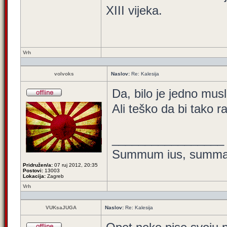
XIII vijeka.
Vrh
volvoks
Naslov:
Re: Kalesija
Da, bilo je jedno mu
Ali teško da bi tako 
_________________
Summum ius, summa i
Pridružen/a:
07 ruj 2012, 20:35
Postovi:
13003
Lokacija:
Zagreb
Vrh
VUKsaJUGA
Naslov:
Re: Kalesija