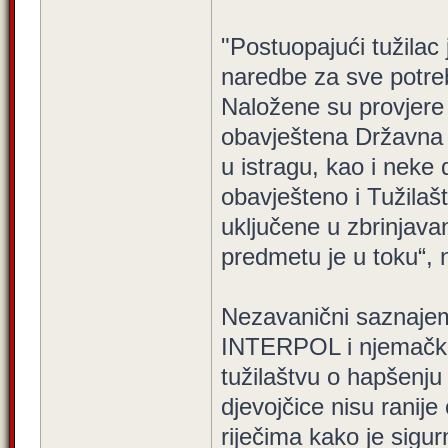
"Postuopajući tužilac
naredbe za sve potreb
Naložene su provjere 
obavještena Državna a
u istragu, kao i neke 
obavješteno i Tužilašt
uključene u zbrinjavan
predmetu je u toku“,
Nezavanični saznajemo 
INTERPOL i njemački 
tužilaštvu o hapšenju
djevojčice nisu ranije 
riječima kako je sigur