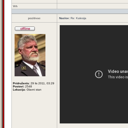
Vrh
pozitivac
Naslov:
Re: Kalesija
Pridružen/a:
29 lis 2011, 03:29
Postovi:
2548
Lokacija:
Glavni stan