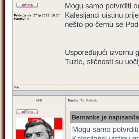
Mogu samo potvrditi o
Kalesijanci uistinu pri
Pridružen/a:
27 lip 2012, 18:06
Postovi:
97
nešto po čemu se Podr
Uspoređujući izvornu g
Tuzle, sličnosti su uočl
Vrh
MiB
Naslov:
Re: Kalesija
Bernanke je napisao/la
Mogu samo potvrditi
Kalesijanci uistinu p