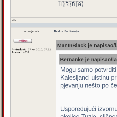
🇭🇷🇧🇦
Vrh
zapovjednik
Naslov:
Re: Kalesija
ManInBlack je napisao/l
Pridružen/a:
27 kol 2010, 07:22
Postovi:
4632
Bernanke je napisao/la
Mogu samo potvrditi
Kalesijanci uistinu p
pjevanju nešto po če
Uspoređujući izvorn
okolice Tuzle, sličnos