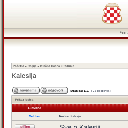
ČPP
Početna
»
Regije
»
Istočna Bosna i Podrinje
Kalesija
Stranica:
1
/
1
.
[ 23 post(ov)a ]
Prikaz ispisa
Autor/ica
Melcher
Naslov:
Kalesija
Sve o Kalesiji.