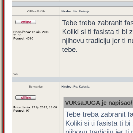
VUKsaJUGA
Naslov:
Re: Kalesija
Tebe treba zabranit fas
Koliki si ti fasista ti 
Pridružen/a:
16 ožu 2010,
21:38
njihovu tradiciju jer ti
Postovi:
4586
tebe.
Vrh
Bernanke
Naslov:
Re: Kalesija
VUKsaJUGA je napisao/
Pridružen/a:
27 lip 2012, 18:06
Postovi:
97
Tebe treba zabranit fa
Koliki si ti fasista ti
njihovu tradiciju jer t