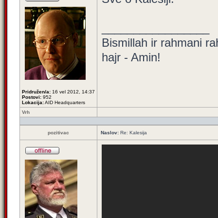
_________________
Bismillah ir rahmani rah
hajr - Amin!
Pridružen/a:
16 vel 2012, 14:37
Postovi:
952
Lokacija:
AID Headquarters
Vrh
pozitivac
Naslov:
Re: Kalesija