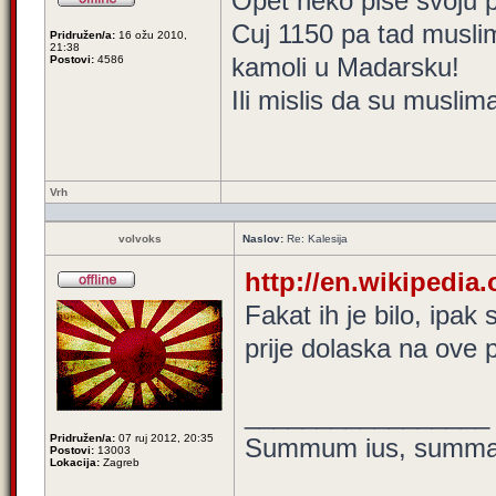
Opet neko pise svoju 
Cuj 1150 pa tad muslima
Pridružen/a:
16 ožu 2010,
21:38
kamoli u Madarsku!
Postovi:
4586
Ili mislis da su musli
Vrh
volvoks
Naslov:
Re: Kalesija
http://en.wikipedia.
Fakat ih je bilo, ipa
prije dolaska na ove 
_________________
Pridružen/a:
07 ruj 2012, 20:35
Summum ius, summa i
Postovi:
13003
Lokacija:
Zagreb