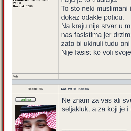
21:38
To sto neki muslimani i
Postovi:
4586
dokaz odakle poticu.
Na kraju nije stvar u m
nas fasistima jer drzimo
zato bi ukinuli tudu oni
Nije fasist ko voli svoj
Vrh
Robbie MO
Naslov:
Re: Kalesija
Ne znam za vas ali sve
seljakluk, a za koji je 
_________________