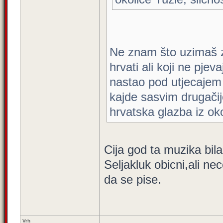
Ne znam što uzimaš z
hrvati ali koji ne pje
nastao pod utjecajem b
kajde sasvim drugačij
hrvatska glazba iz oko
Cija god ta muzika bila,
Seljakluk obicni,ali ne
da se pise.
Vrh