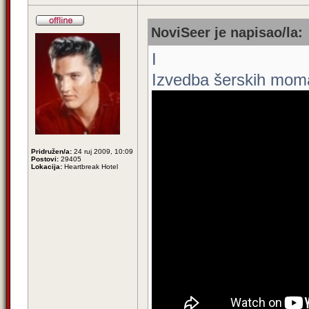
NoviSeer je napisao/la:
I
Izvedba šerskih moma
Pridružen/a:
24 ruj 2009, 10:09
Postovi:
29405
Lokacija:
Heartbreak Hotel