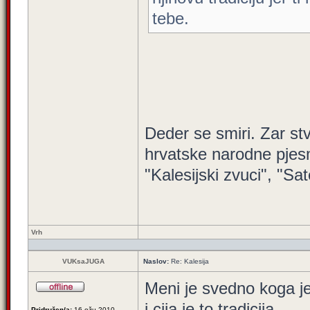
tebe.
Deder se smiri. Zar st
hrvatske narodne pjes
"Kalesijski zvuci", "Sate
Vrh
VUKsaJUGA
Naslov:
Re: Kalesija
Meni je svedno koga je
i cija je to tradicija.
Pridružen/a:
16 ožu 2010,