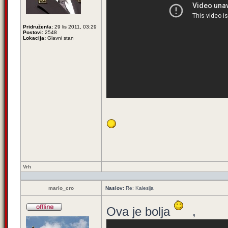
Pridružen/a:
29 lis 2011, 03:29
Postovi:
2548
Lokacija:
Glavni stan
Vrh
mario_cro
Naslov:
Re: Kalesija
Ova je bolja
,