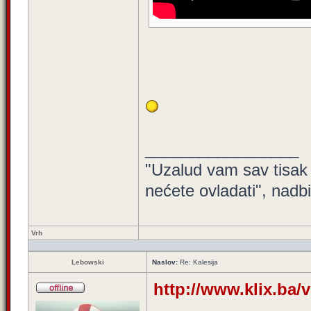
_________________
"Uzalud vam sav tisak 
nećete ovladati", nadb
Vrh
Lebowski
Naslov:
Re: Kalesija
http://www.klix.ba/v