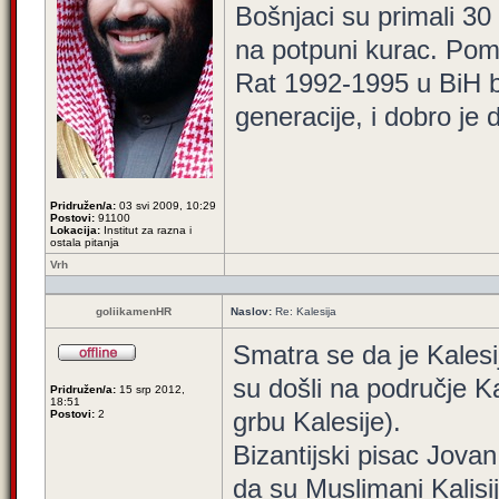
Bošnjaci su primali 30
na potpuni kurac. Pom
Rat 1992-1995 u BiH bi
generacije, i dobro je
Pridružen/a:
03 svi 2009, 10:29
Postovi:
91100
Lokacija:
Institut za razna i
ostala pitanja
Vrh
goliikamenHR
Naslov:
Re: Kalesija
Smatra se da je Kales
su došli na područje K
Pridružen/a:
15 srp 2012,
18:51
grbu Kalesije).
Postovi:
2
Bizantijski pisac Jova
da su Muslimani Kalisije