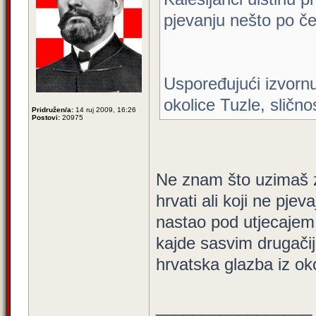
pjevanju nešto po če
Uspoređujući izvorn
okolice Tuzle, sličnos
Pridružen/a:
14 ruj 2009, 16:26
Postovi:
20975
Ne znam što uzimaš z
hrvati ali koji ne pje
nastao pod utjecajem b
kajde sasvim drugačij
hrvatska glazba iz oko
_________________