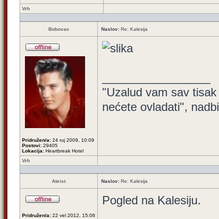
Vrh
Bobovac
Naslov:
Re: Kalesija
_________________
"Uzalud vam sav tisak 
nećete ovladati", nadb
Pridružen/a:
24 ruj 2009, 10:09
Postovi:
29405
Lokacija:
Heartbreak Hotel
Vrh
Ateist
Naslov:
Re: Kalesija
Pogled na Kalesiju.
Pridružen/a:
22 vel 2012, 15:06