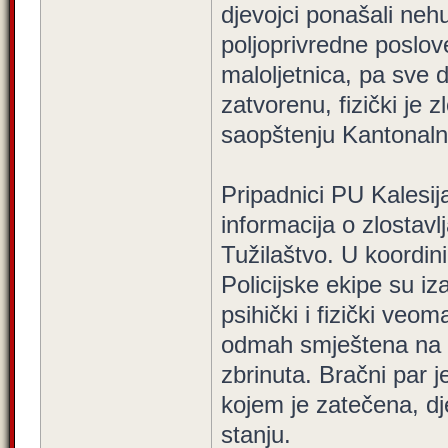
djevojci ponašali nehum
poljoprivredne poslove
maloljetnica, pa sve 
zatvorenu, fizički je zl
saopštenju Kantonaln
Pripadnici PU Kalesij
informacija o zlostavl
Tužilaštvo. U koordin
Policijske ekipe su i
psihički i fizički ve
odmah smještena na si
zbrinuta. Bračni par 
kojem je zatečena, d
stanju.