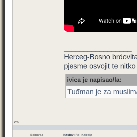
_________________
Herceg-Bosno brdovita,
pjesme osvojit te nitko
ivica je napisao/la:
Tuđman je za muslimane
Vrh
Bobovac
Naslov:
Re: Kalesija