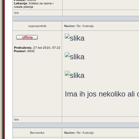
Lokacija:
Institut za razna i
ostala pitanja
Vrh
zapovjednik
Naslov:
Re: Kalesija
Pridružen/a:
27 kol 2010, 07:22
Postovi:
4632
Ima ih jos nekoliko ali 
Vrh
Bernanke
Naslov:
Re: Kalesija