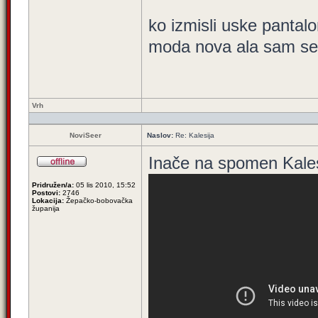
ko izmisli uske pantal
moda nova ala sam se
Vrh
NoviSeer
Naslov:
Re: Kalesija
Inače na spomen Kalesi
Pridružen/a:
05 lis 2010, 15:52
Postovi:
2746
Lokacija:
Žepačko-bobovačka
županija