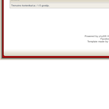
Trenutno korisnika/ca: / i 0 gostiju.
Powered by
phpBB
©
Facebo
Template made by