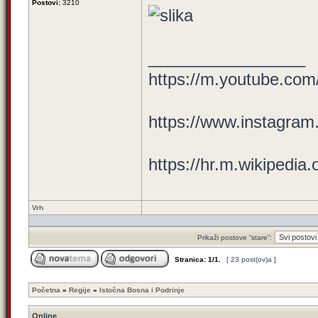
Postovi:
3210
_________________
https://m.youtube.c
https://www.instagram.
https://hr.m.wikipedia
Vrh
Prikaži postove “stare”:
Stranica:
1
/
1
.
[ 23 post(ov)a ]
Početna
»
Regije
»
Istočna Bosna i Podrinje
Online