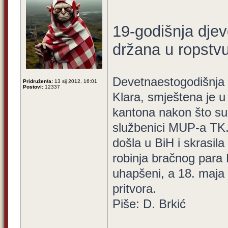
19-godišnja dje
držana u ropstv
Devetnaestogodišnja 
Pridružen/a:
13 sij 2012, 16:01
Postovi:
12337
Klara, smještena je 
kantona nakon što su 
službenici MUP-a TK.
došla u BiH i skrasila
robinja bračnog para 
uhapšeni, a 18. maja
pritvora.
Piše: D. Brkić