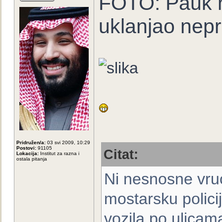
FOTO: Pauk n
uklanjao nepr
Pridružen/a:
03 svi 2009, 10:29
Postovi:
91105
Citat:
Lokacija:
Institut za razna i
ostala pitanja
Ni nesnosne vruć
mostarsku polici
vozila po ulica