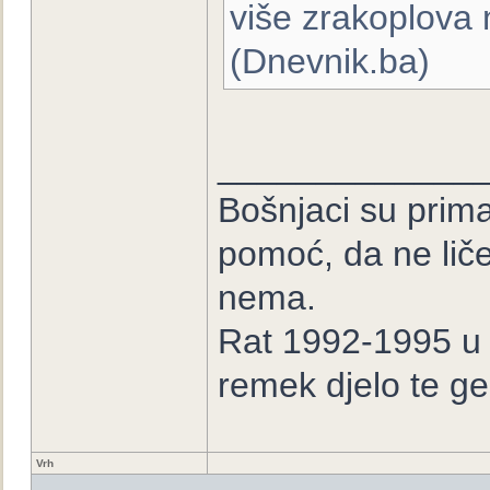
više zrakoplova 
(Dnevnik.ba)
_____________
Bošnjaci su prima
pomoć, da ne lič
nema.
Rat 1992-1995 u B
remek djelo te ge
Vrh