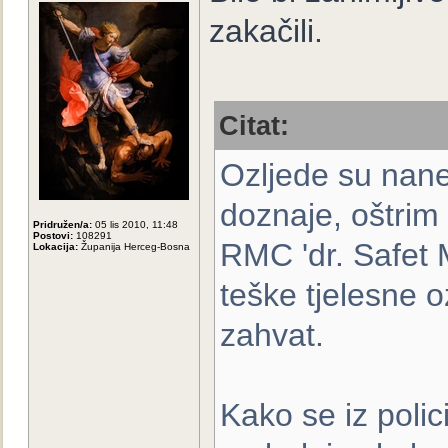
zakačili.
Citat:
Ozljede su nan
doznaje, oštrim
Pridružen/a:
05 lis 2010, 11:48
Postovi:
108291
RMC 'dr. Safet M
Lokacija:
Županija Herceg-Bosna
teške tjelesne o
zahvat.
Kako se iz poli