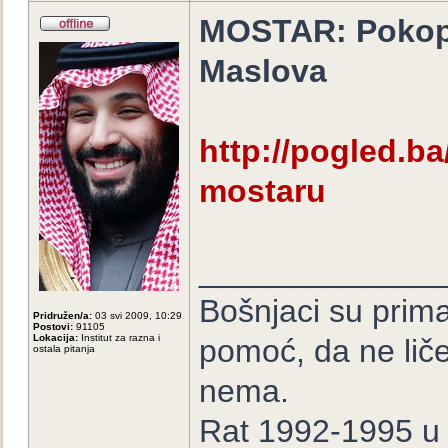
MOSTAR: Pokop p
Maslova
http://pogled.ba
mostaru
_____________
Bošnjaci su prima
Pridružen/a:
03 svi 2009, 10:29
Postovi:
91105
Lokacija:
Institut za razna i
pomoć, da ne lič
ostala pitanja
nema.
Rat 1992-1995 u B