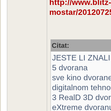
http://www.blitz
mostar/2012072
Citat:
JESTE LI ZNAL
5 dvorana
sve kino dvoran
digitalnom tehno
3 RealD 3D dvora
eXtreme dvoranu