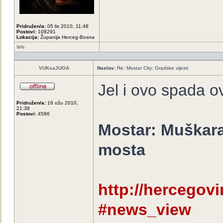
Pridružen/a:
05 lis 2010, 11:48
Postovi:
108291
Lokacija:
Županija Herceg-Bosna
Vrh
VUKsaJUGA
Naslov:
Re: Mostar City: Gradske vijesti
Jel i ovo spada 
Pridružen/a:
16 ožu 2010,
21:38
Postovi:
4586
Mostar: Muškar
mosta
http://hercegovina
#news_view