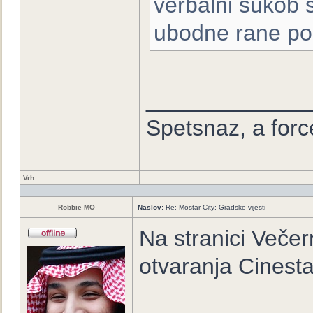
verbalni sukob 
ubodne rane po t
_____________
Spetsnaz, a forc
Vrh
Robbie MO
Naslov:
Re: Mostar City: Gradske vijesti
Na stranici Večer
otvaranja Cinesta