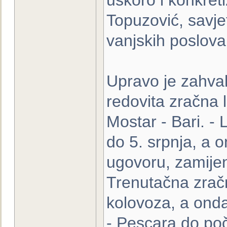
uskoro i konkreti
Topuzović, savje
vanjskih poslova
Upravo je zahval
redovita zračna 
Mostar - Bari. - 
do 5. srpnja, a
ugovoru, zamijen
Trenutačna zračna
kolovoza, a onda
- Pescara do poč