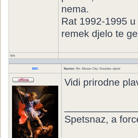
nema.
Rat 1992-1995 u B
remek djelo te ge
Vrh
BBC
Naslov:
Re: Mostar City: Gradske vijesti
Vidi prirodne pla
_____________
Spetsnaz, a forc