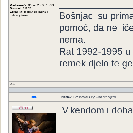
_____________
Pridružen/a:
03 svi 2009, 10:29
Postovi:
91105
Lokacija:
Institut za razna i
Bošnjaci su prima
ostala pitanja
pomoć, da ne lič
nema.
Rat 1992-1995 u B
remek djelo te ge
Vrh
BBC
Naslov:
Re: Mostar City: Gradske vijesti
Vikendom i doba