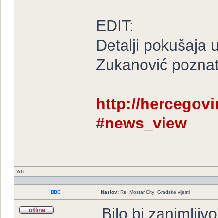
EDIT:
Detalji pokušaja 
Zukanović poznat
http://hercegovin
#news_view
Vrh
BBC
Naslov:
Re: Mostar City: Gradske vijesti
Bilo bi zanimljiv