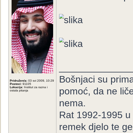
_____________
Bošnjaci su prima
Pridružen/a:
03 svi 2009, 10:29
Postovi:
91105
Lokacija:
Institut za razna i
pomoć, da ne lič
ostala pitanja
nema.
Rat 1992-1995 u B
remek djelo te ge