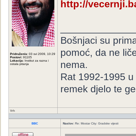
http://vecernji.b
_____________
Bošnjaci su prima
pomoć, da ne lič
Pridružen/a:
03 svi 2009, 10:29
Postovi:
91105
Lokacija:
Institut za razna i
nema.
ostala pitanja
Rat 1992-1995 u B
remek djelo te ge
Vrh
BBC
Naslov:
Re: Mostar City: Gradske vijesti