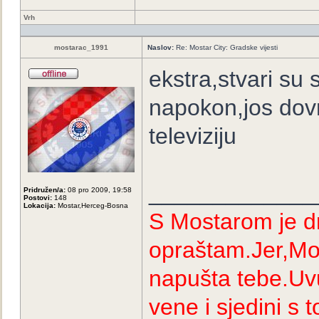
Vrh
mostarac_1991
Naslov:
Re: Mostar City: Gradske vijesti
ekstra,stvari su
napokon,jos dovr
televiziju
_____________
Pridružen/a:
08 pro 2009, 19:58
Postovi:
148
Lokacija:
Mostar,Herceg-Bosna
S Mostarom je dr
opraštam.Jer,Mos
napušta tebe.Uvu
vene i sjedini s 