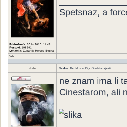
_____________
Spetsnaz, a forc
Pridružen/a:
05 lis 2010, 11:48
Postovi:
108291
Lokacija:
Županija Herceg-Bosna
Vrh
dudu
Naslov:
Re: Mostar City: Gradske vijesti
ne znam ima li t
Cinestarom, ali n