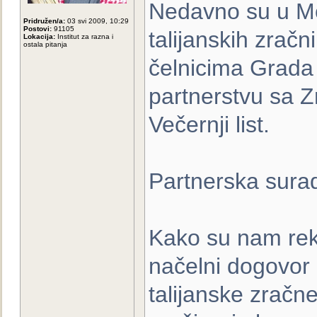
Nedavno su u Mos
Pridružen/a:
03 svi 2009, 10:29
Postovi:
91105
talijanskih zračn
Lokacija:
Institut za razna i
ostala pitanja
čelnicima Grada
partnerstvu sa 
Večernji list.
Partnerska sura
Kako su nam rekl
načelni dogovor
talijanske zračne