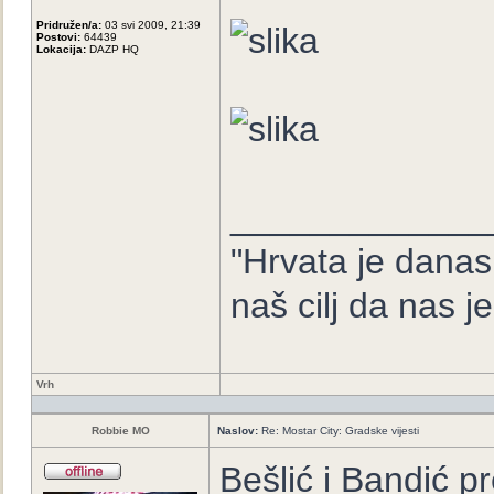
Pridružen/a:
03 svi 2009, 21:39
Postovi:
64439
Lokacija:
DAZP HQ
_____________
"Hrvata je danas
naš cilj da nas j
Vrh
Robbie MO
Naslov:
Re: Mostar City: Gradske vijesti
Bešlić i Bandić p