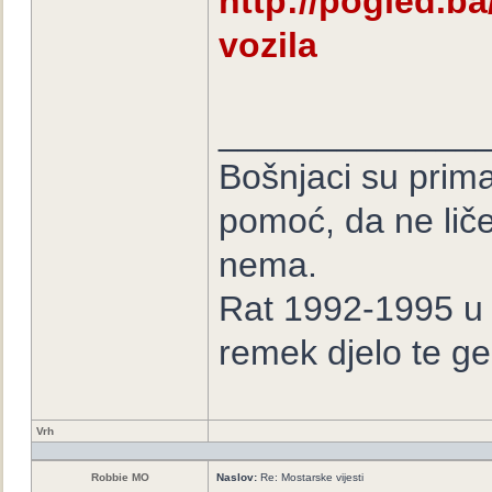
http://pogled.ba
vozila
_____________
Bošnjaci su prima
pomoć, da ne lič
nema.
Rat 1992-1995 u B
remek djelo te ge
Vrh
Robbie MO
Naslov:
Re: Mostarske vijesti