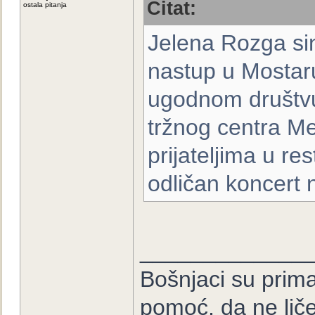
Citat:
ostala pitanja
Jelena Rozga sin
nastup u Mostaru
ugodnom društvu 
tržnog centra M
prijateljima u re
odličan koncert
_____________
Bošnjaci su prima
pomoć, da ne lič