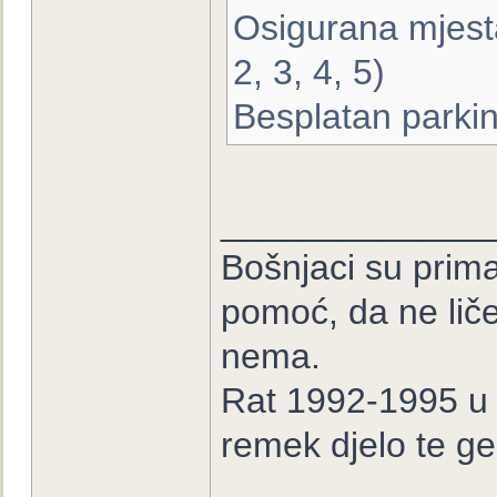
Osigurana mjesta
2, 3, 4, 5)
Besplatan parkin
_____________
Bošnjaci su prima
pomoć, da ne lič
nema.
Rat 1992-1995 u B
remek djelo te ge