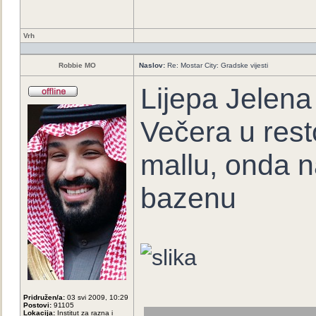
Vrh
Robbie MO
Naslov:
Re: Mostar City: Gradske vijesti
Lijepa Jelena
Večera u res
mallu, onda 
bazenu
Pridružen/a:
03 svi 2009, 10:29
Postovi:
91105
Lokacija:
Institut za razna i