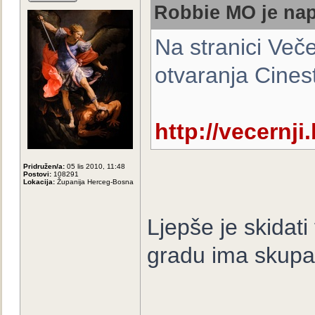
Robbie MO je nap
Na stranici Več
otvaranja Cines
http://vecernji.
Pridružen/a:
05 lis 2010, 11:48
Postovi:
108291
Lokacija:
Županija Herceg-Bosna
Ljepše je skidati
gradu ima skupa
_____________