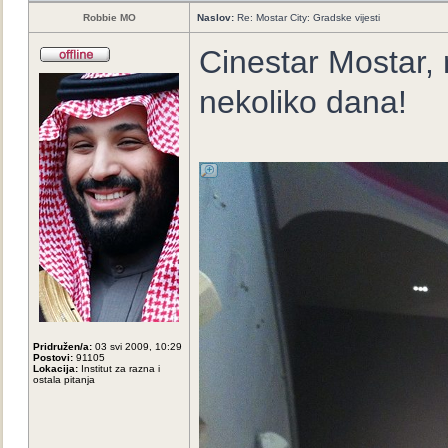
Robbie MO
Naslov:
Re: Mostar City: Gradske vijesti
Cinestar Mostar, r
nekoliko dana!
Pridružen/a:
03 svi 2009, 10:29
Postovi:
91105
Lokacija:
Institut za razna i
ostala pitanja