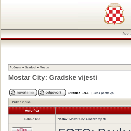
ČPP
Početna
»
Gradovi
»
Mostar
Mostar City: Gradske vijesti
Stranica:
1
/
43
.
[ 1054 post(ov)a ]
Prikaz ispisa
Autor/ica
Robbie MO
Naslov:
Mostar City: Gradske vijesti