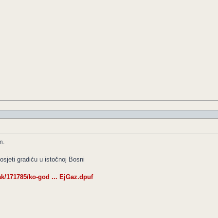
m.
eti gradiću u istočnoj Bosni
ak/171785/ko-god ... EjGaz.dpuf