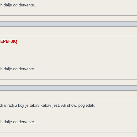
h dalje od dervente...
5EPbF3lQ
h dalje od dervente...
di o radiju koji je takav kakav jest. Ali show, pogledati.
h dalje od dervente...