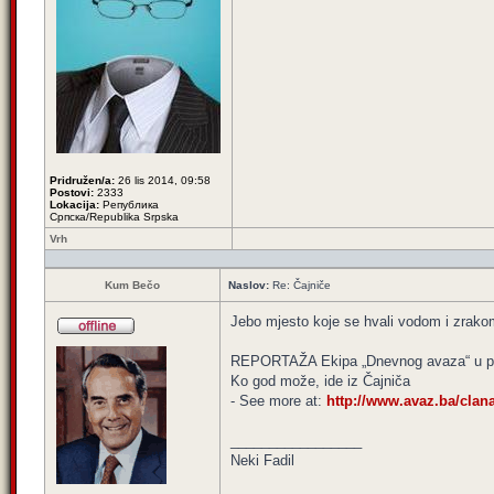
Pridružen/a:
26 lis 2014, 09:58
Postovi:
2333
Lokacija:
Република
Српска/Republika Srpska
Vrh
Kum Bečo
Naslov:
Re: Čajniče
Jebo mjesto koje se hvali vodom i zrako
REPORTAŽA Ekipa „Dnevnog avaza“ u posj
Ko god može, ide iz Čajniča
- See more at:
http://www.avaz.ba/clan
_________________
Neki Fadil