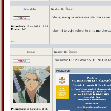
djiha-djiha
Naslov:
Re: Čajniče
Sta je, nikog ne interesuje sta ima za r
_________________
Pridružen/a:
13 svi 2013, 13:08
Postovi:
448
jebem li te vojni referente shto me cheras
Vrh
Stecak
Naslov:
Re: Čajniče
NAJAVA: PROSLAVA SV. BENEDIKTA
Privitak/ci:
Pridružen/a:
18 kol 2009, 16:38