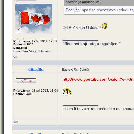
Kovach je napisao/la:
Bosnjaci spasise pravoslavnu crkvu za 
Od Bošnjaka Ustaša?
_________________
Pridružen/a:
02 lip 2011, 12:01
"Nisu svi koji lutaju izgubljeni"
Postovi:
3675
Lokacija:
Edmonton,Alberta,Canada
Vrh
djiha-djiha
Naslov:
Re: Čajniče
http://www.youtube.com/watch?v=F3
Pridružen/a:
13 svi 2013, 13:08
Postovi:
448
_________________
jebem li te vojni referente shto me cheras
Vrh