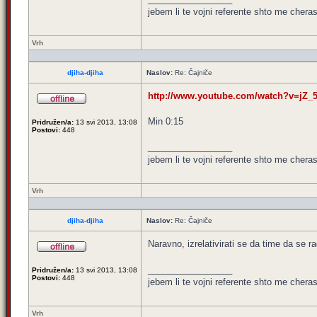
jebem li te vojni referente shto me cheras
Vrh
djiha-djiha
Naslov:
Re: Čajniče
http://www.youtube.com/watch?v=jZ_
Min 0:15
Pridružen/a:
13 svi 2013, 13:08
Postovi:
448
_________________
jebem li te vojni referente shto me cheras
Vrh
djiha-djiha
Naslov:
Re: Čajniče
Naravno, izrelativirati se da time da se ra
_________________
Pridružen/a:
13 svi 2013, 13:08
Postovi:
448
jebem li te vojni referente shto me cheras
Vrh