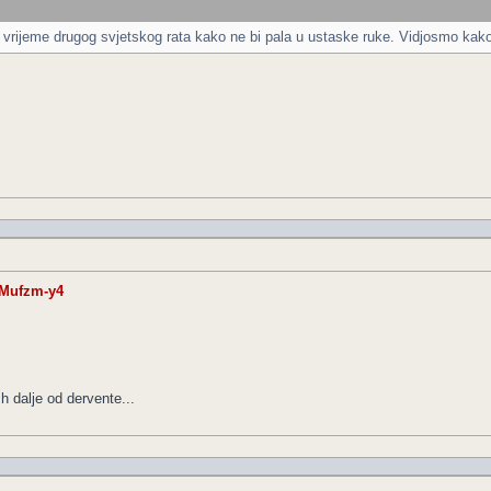
vrijeme drugog svjetskog rata kako ne bi pala u ustaske ruke. Vidjosmo kako
nMufzm-y4
h dalje od dervente...