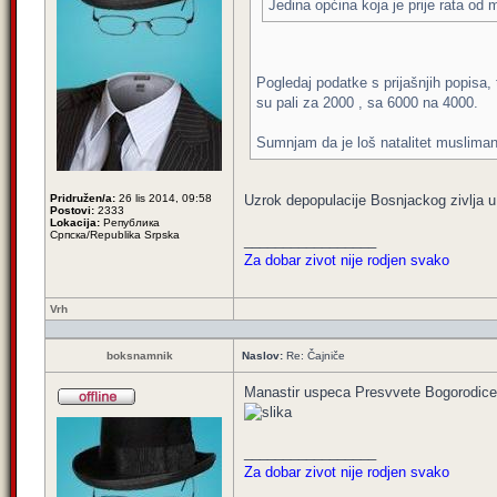
Jedina općina koja je prije rata od
Pogledaj podatke s prijašnjih popisa,
su pali za 2000 , sa 6000 na 4000.
Sumnjam da je loš natalitet muslimana
Pridružen/a:
26 lis 2014, 09:58
Uzrok depopulacije Bosnjackog zivlja u
Postovi:
2333
Lokacija:
Република
Српска/Republika Srpska
_________________
Za dobar zivot nije rodjen svako
Vrh
boksnamnik
Naslov:
Re: Čajniče
Manastir uspeca Presvvete Bogorodice
_________________
Za dobar zivot nije rodjen svako