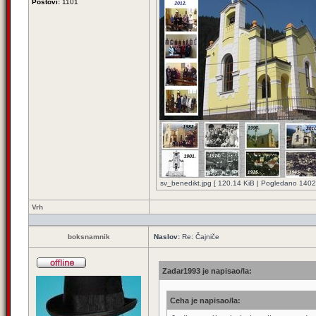
Postovi:
1101
sv_benedikt.jpg [ 120.14 KiB | Pogledano 14022
Vrh
boksnamnik
Naslov:
Re: Čajniče
Zadar1993 je napisao/la:
Ceha je napisao/la: