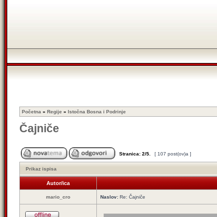
Početna
»
Regije
»
Istočna Bosna i Podrinje
Čajniče
Stranica:
2
/
5
.
[ 107 post(ov)a ]
Prikaz ispisa
Autor/ica
mario_cro
Naslov:
Re: Čajniče