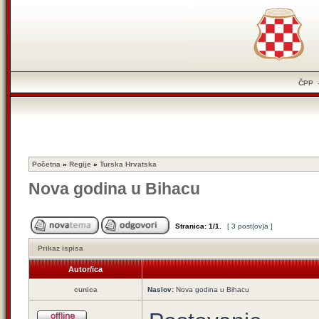
ČPP
Početna
»
Regije
»
Turska Hrvatska
Nova godina u Bihacu
Stranica:
1
/
1
.
[ 3 post(ov)a ]
Prikaz ispisa
Autor/ica
cunica
Naslov:
Nova godina u Bihacu