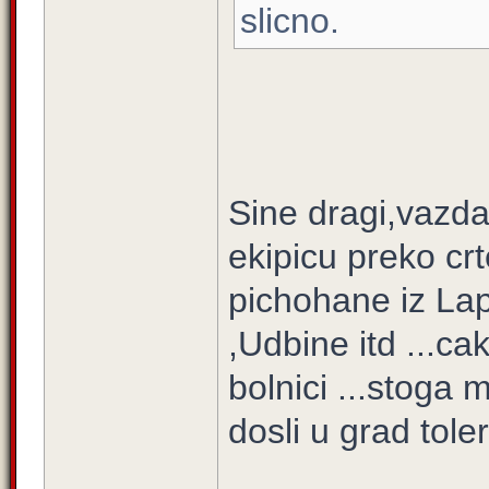
slicno.
Sine dragi,vazda
ekipicu preko cr
pichohane iz La
,Udbine itd ...cak
bolnici ...stoga
dosli u grad toler