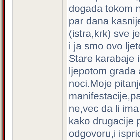
dogada tokom no
par dana kasnije
(istra,krk) sve 
i ja smo ovo ljet
Stare karabaje i
ljepotom grada 
noci.Moje pitan
manifestacije,p
ne,vec da li ima
kako drugacije p
odgovoru,i ispr