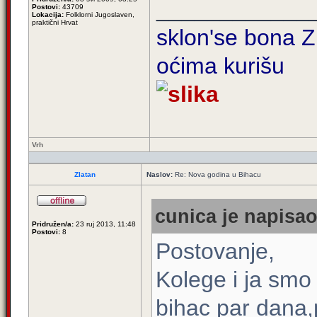
____________
Postovi:
43709
Lokacija:
Folklorni Jugoslaven,
praktični Hrvat
sklon'se bona Zi
oćima kurišu
Vrh
Zlatan
Naslov:
Re: Nova godina u Bihacu
cunica je napisao
Pridružen/a:
23 ruj 2013, 11:48
Postovi:
8
Postovanje,
Kolege i ja smo 
bihac par dana,