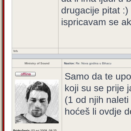
drugacije pitat :
ispricavam se ako
Vrh
Ministry of Sound
Naslov:
Re: Nova godina u Bihacu
Samo da te upo
koji su se prije 
(1 od njih nalet
hoćeš li ovdje d
Pridružen/a:
03 svi 2009, 08:25