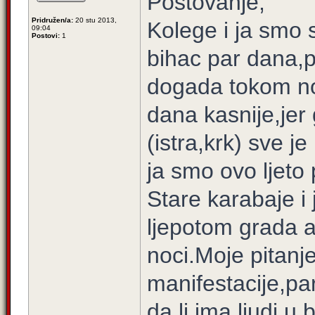
Postovanje,
Pridružen/a:
20 stu 2013,
Kolege i ja smo s
09:04
Postovi:
1
bihac par dana,p
dogada tokom nov
dana kasnije,jer
(istra,krk) sve j
ja smo ovo ljeto p
Stare karabaje i
ljepotom grada a
noci.Moje pitanj
manifestacije,pa
da li ima ljudi u