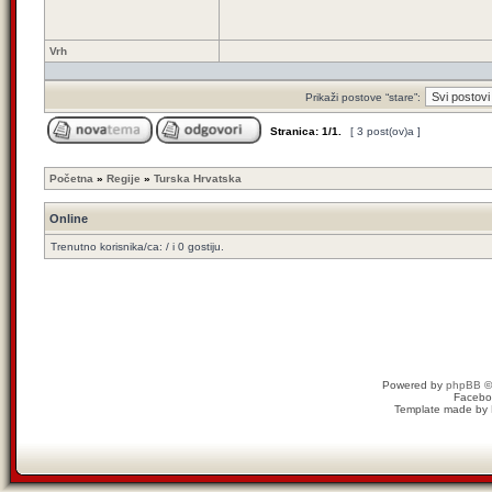
Vrh
Prikaži postove “stare”:
Stranica:
1
/
1
.
[ 3 post(ov)a ]
Početna
»
Regije
»
Turska Hrvatska
Online
Trenutno korisnika/ca: / i 0 gostiju.
Powered by
phpBB
©
Facebo
Template made by