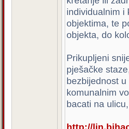
kretanje ili za
individualnim 
objektima, te p
objekta, do kol
Prikupljeni snij
pješačke staze
bezbijednost u
komunalnim voz
bacati na ulicu
http://lin.bih