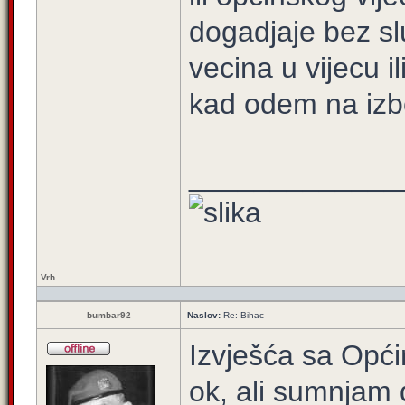
dogadjaje bez s
vecina u vijecu 
kad odem na izbor
_____________
Vrh
bumbar92
Naslov:
Re: Bihac
Izvješća sa Opći
ok, ali sumnjam 