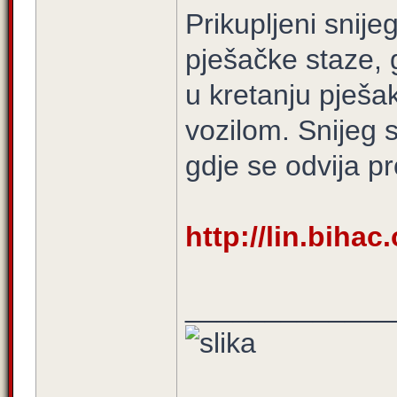
Prikupljeni snije
pješačke staze, 
u kretanju pješ
vozilom. Snijeg s
gdje se odvija p
http://lin.biha
_____________