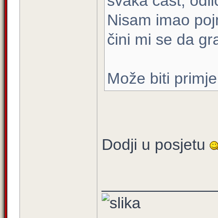
svaka čast, odl
Nisam imao poj
čini mi se da gr
Može biti primj
Dodji u posjetu
_____________