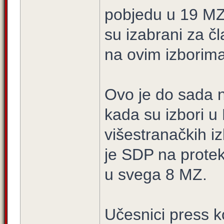
pobjedu u 19 MZ
su izabrani za č
na ovim izborima
Ovo je do sada n
kada su izbori u 
višestranačkih i
je SDP na prote
u svega 8 MZ.
Učesnici press k