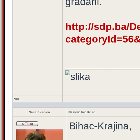
građani.
http://sdp.ba/D
categoryId=56
_____________
Vrh
Naša Kvačica
Naslov:
Re: Bihac
Bihac-Krajina,