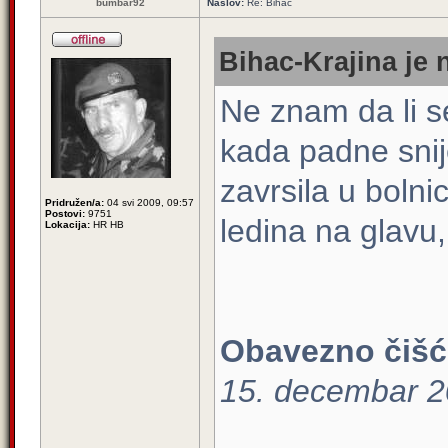
bumbar92
Naslov:
Re: Bihac
Bihac-Krajina je 
Ne znam da li s
kada padne snij
zavrsila u bolni
Pridružen/a:
04 svi 2009, 09:57
Postovi:
9751
ledina na glavu, 
Lokacija:
HR HB
Obavezno čišće
15. decembar 2