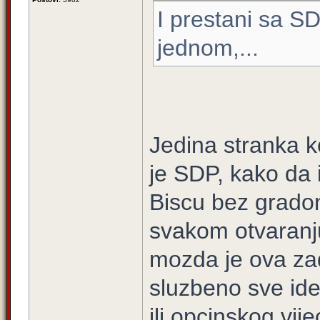
I prestani sa S
jednom,...
Jedina stranka k
je SDP, kako da 
Biscu bez gradon
svakom otvaranju 
mozda je ova zad
sluzbeno sve id
ili opcinskog vi