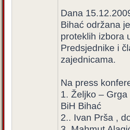
Dana 15.12.2009
Bihać održana je
proteklih izbora
Predsjednike i č
zajednicama.
Na press konferen
1. Željko – Grga
BiH Bihać
2.. Ivan Prša ,
3. Mahmut Alagi