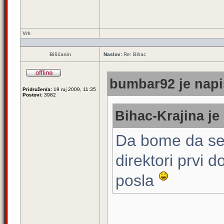
Vrh
Bišćanin
Naslov:
Re: Bihac
bumbar92 je napi
Pridružen/a:
19 ruj 2009, 11:35
Postovi:
3982
Bihac-Krajina je
Da bome da se r
direktori prvi d
posla