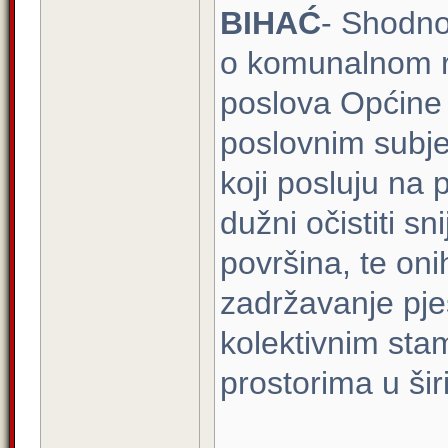
BIHAĆ
- Shodn
o komunalnom re
poslova Općine
poslovnim subjek
koji posluju na 
dužni očistiti sn
površina, te onih
zadržavanje pješ
kolektivnim sta
prostorima u šir