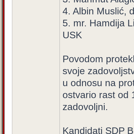
4. Albin Muslić
5. mr. Hamdija 
USK
Povodom protekli
svoje zadovoljst
u odnosu na prot
ostvario rast od
zadovoljni.
Kandidati SDP Bi