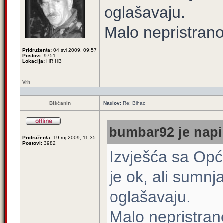
oglašavaju.
Malo nepristranos
Pridružen/a:
04 svi 2009, 09:57
Postovi:
9751
Lokacija:
HR HB
Vrh
Bišćanin
Naslov:
Re: Bihac
bumbar92 je napi
Pridružen/a:
19 ruj 2009, 11:35
Postovi:
3982
Izvješća sa Opć
je ok, ali sumn
oglašavaju.
Malo nepristrano