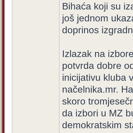
Bihaća koji su iz
još jednom ukaza
doprinos izgradnj
Izlazak na izbor
potvrda dobre od
inicijativu kluba
načelnika.mr. H
skoro tromjesečn
da izbori u MZ b
demokratskim st