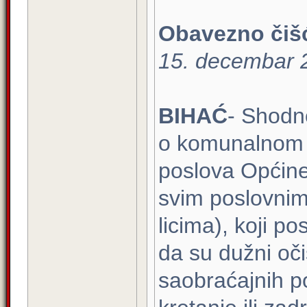
Obavezno čišć
15. decembar 
BIHAĆ
- Shodn
o komunalnom r
poslova Općine
svim poslovnim 
licima), koji p
da su dužni očis
saobraćajnih po