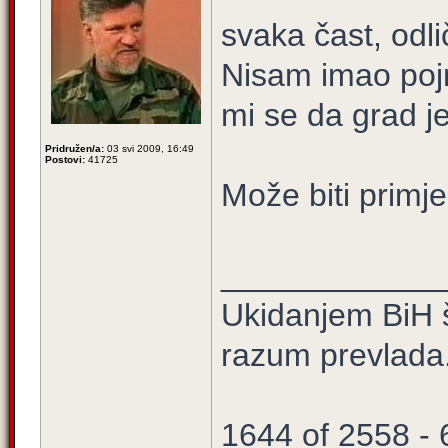
svaka čast, odl
Nisam imao pojm
mi se da grad j
Pridružen/a:
03 svi 2009, 16:49
Postovi:
41725
Može biti primj
____________
Ukidanjem BiH š
razum prevlada
1644 of 2558 -