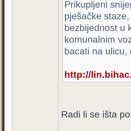
Prikupljeni snij
pješačke staze,
bezbijednost u 
komunalnim vozi
bacati na ulicu,
http://lin.bih
Radi li se išta po