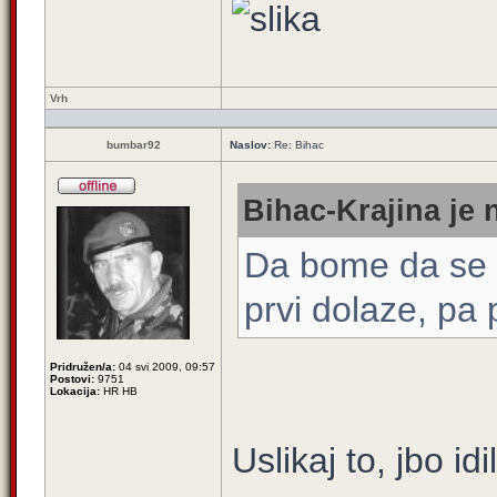
Vrh
bumbar92
Naslov:
Re: Bihac
Bihac-Krajina je 
Da bome da se ra
prvi dolaze, pa 
Pridružen/a:
04 svi 2009, 09:57
Postovi:
9751
Lokacija:
HR HB
Uslikaj to, jbo idi