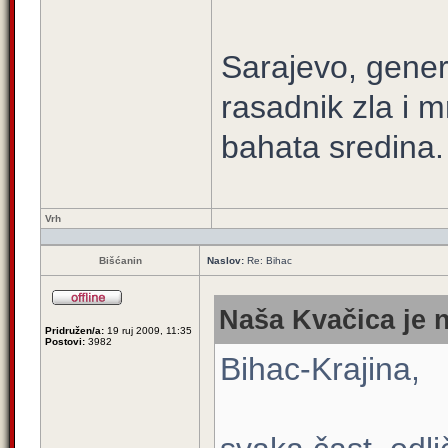
Sarajevo, gener
rasadnik zla i m
bahata sredina.
Vrh
Bišćanin
Naslov:
Re: Bihac
Naša Kvačica je n
Pridružen/a:
19 ruj 2009, 11:35
Postovi:
3982
Bihac-Krajina,