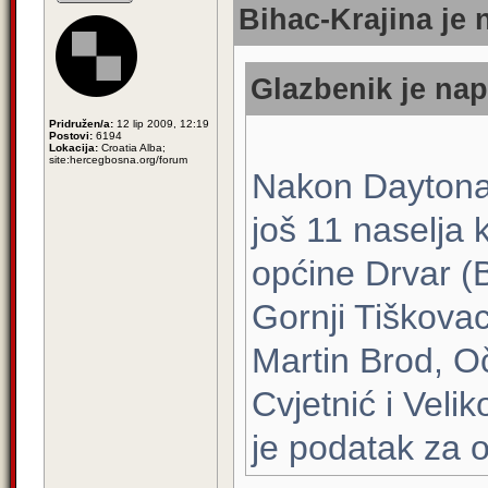
Bihac-Krajina je 
Glazbenik je nap
Pridružen/a:
12 lip 2009, 12:19
Postovi:
6194
Lokacija:
Croatia Alba;
site:hercegbosna.org/forum
Nakon Daytona 
još 11 naselja 
općine Drvar (
Gornji Tiškovac
Martin Brod, Oči
Cvjetnić i Veli
je podatak za o