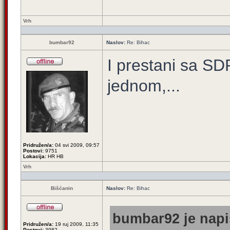
Vrh
bumbar92
Naslov:
Re: Bihac
I prestani sa SD
jednom,...
Pridružen/a:
04 svi 2009, 09:57
Postovi:
9751
Lokacija:
HR HB
Vrh
Bišćanin
Naslov:
Re: Bihac
bumbar92 je napi
Pridružen/a:
19 ruj 2009, 11:35
Postovi:
3982