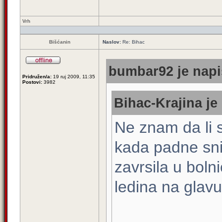
Vrh
Bišćanin
Naslov:
Re: Bihac
bumbar92 je napi
Pridružen/a:
19 ruj 2009, 11:35
Postovi:
3982
Bihac-Krajina je
Ne znam da li 
kada padne snij
zavrsila u bolni
ledina na glavu, 