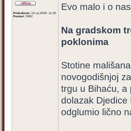
Evo malo i o na
Pridružen/a:
19 ruj 2009, 11:35
Postovi:
3982
Na gradskom trg
poklonima
Stotine mališana 
novogodišnjoj z
trgu u Bihaću, a
dolazak Djedice 
odglumio lično n