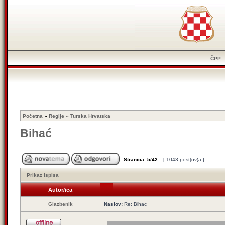
ČPP
Početna
»
Regije
»
Turska Hrvatska
Bihać
Stranica:
5
/
42
.
[ 1043 post(ov)a ]
Prikaz ispisa
Autor/ica
Glazbenik
Naslov:
Re: Bihac