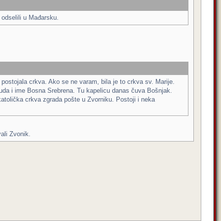
 odselili u Mađarsku.
 postojala crkva. Ako se ne varam, bila je to crkva sv. Marije.
d tuda i ime Bosna Srebrena. Tu kapelicu danas čuva Bošnjak.
 katolička crkva zgrada pošte u Zvorniku. Postoji i neka
ali Zvonik.