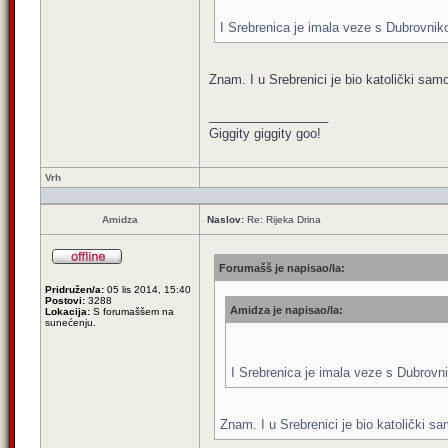
I Srebrenica je imala veze s Dubrovnik
Znam. I u Srebrenici je bio katolički sam
_________________
Giggity giggity goo!
Vrh
Amidza
Naslov:
Re: Rijeka Drina
Forumašš je napisao/la:
Pridružen/a:
05 lis 2014, 15:40
Postovi:
3288
Amidza je napisao/la:
Lokacija:
S forumaššem na
sunećenju.
I Srebrenica je imala veze s Dubrovn
Znam. I u Srebrenici je bio katolički s