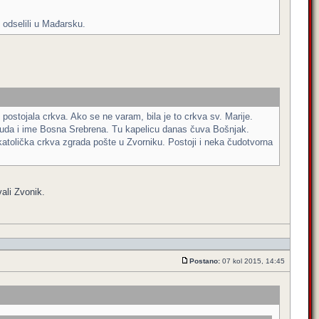
 odselili u Mađarsku.
 postojala crkva. Ako se ne varam, bila je to crkva sv. Marije.
d tuda i ime Bosna Srebrena. Tu kapelicu danas čuva Bošnjak.
e katolička crkva zgrada pošte u Zvorniku. Postoji i neka čudotvorna
vali Zvonik.
Postano:
07 kol 2015, 14:45