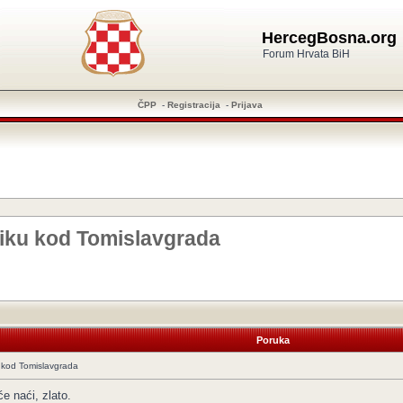
HercegBosna.org
Forum Hrvata BiH
ČPP
-
Registracija
-
Prijava
liku kod Tomislavgrada
Poruka
u kod Tomislavgrada
će naći, zlato.