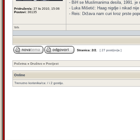
- BiH se Muslimanima desila, 1991. je ni
- Luka Mišetić: Haag nigdje i nikad nij
Pridružen/a:
27 lis 2010, 15:06
Postovi:
36135
- Reis: Država nam curi kroz prste popu
Vrh
Stranica:
2
/
2
.
[ 27 post(ov)a ]
Početna
»
Društvo
»
Povijest
Online
Trenutno korisnika/ca: / i 2 gostiju.