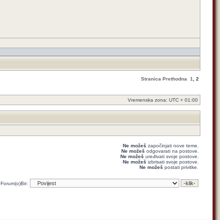
Stranica
Prethodna
1
,
2
Vremenska zona: UTC + 01:00
Ne možeš
započinjati nove teme.
Ne možeš
odgovarati na postove.
Ne možeš
uređivati svoje postove.
Ne možeš
izbrisati svoje postove.
Ne možeš
postati privitke.
Forum(o)Bir: