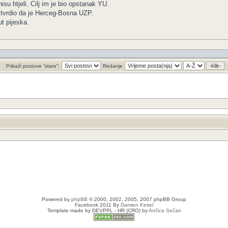
su htjeli. Cilj im je bio opstanak YU.
e tvrdio da je Herceg-Bosna UZP.
t pijeska.
Prikaži postove “stare”:
Redanje
Powered by
phpBB
© 2000, 2002, 2005, 2007 phpBB Group
Facebook 2011 By
Damien Keitel
Template made by
DEVPPL
- HR (CRO) by
Ančica Sečan