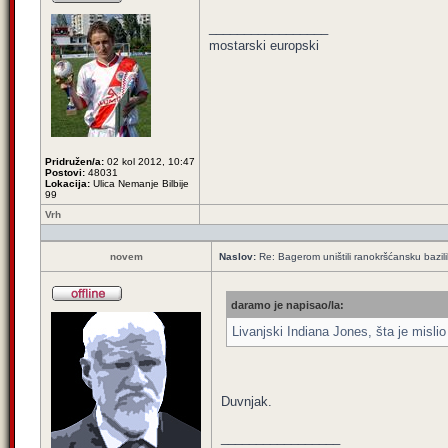
_________________
mostarski europski
Pridružen/a:
02 kol 2012, 10:47
Postovi:
48031
Lokacija:
Ulica Nemanje Bilbije
99
Vrh
novem
Naslov:
Re: Bagerom uništili ranokršćansku bazil
daramo je napisao/la:
Livanjski Indiana Jones, šta je mislio
Duvnjak.
_________________