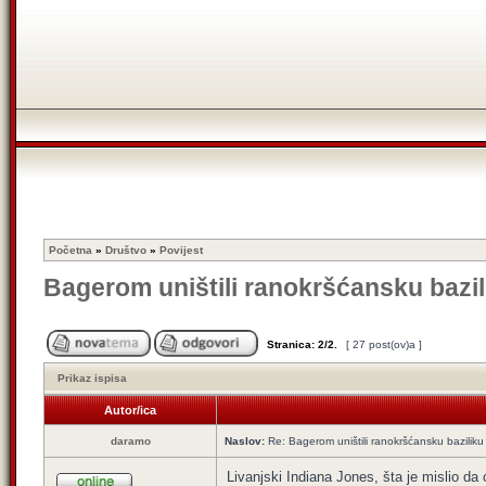
Početna
»
Društvo
»
Povijest
Bagerom uništili ranokršćansku bazi
Stranica:
2
/
2
.
[ 27 post(ov)a ]
Prikaz ispisa
Autor/ica
daramo
Naslov:
Re: Bagerom uništili ranokršćansku bazilik
Livanjski Indiana Jones, šta je mislio da 