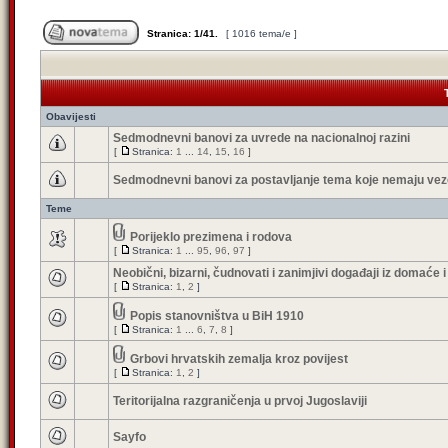
Stranica:
1
/
41
.
[ 1016 tema/e ]
Obavijesti
Sedmodnevni banovi za uvrede na nacionalnoj razini
[
Stranica:
1
...
14
,
15
,
16
]
Sedmodnevni banovi za postavljanje tema koje nemaju veze
Teme
Porijeklo prezimena i rodova
[
Stranica:
1
...
95
,
96
,
97
]
Neobični, bizarni, čudnovati i zanimjivi događaji iz domaće i
[
Stranica:
1
,
2
]
Popis stanovništva u BiH 1910
[
Stranica:
1
...
6
,
7
,
8
]
Grbovi hrvatskih zemalja kroz povijest
[
Stranica:
1
,
2
]
Teritorijalna razgraničenja u prvoj Jugoslaviji
Sayfo