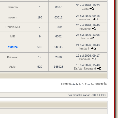
30 svi 2026, 10:23
daramo
78
8677
Ceha
26 svi 2026, 09:18
novem
193
63512
dreamteam
25 svi 2026, 16:40
Robbie MO
7
1309
novosve
23 svi 2026, 13:08
MiB
9
6582
horus
21 svi 2026, 10:43
oxidize
615
68545
krstjanin
19 svi 2026, 09:17
Bobovac
19
2978
Bobovac
18 svi 2026, 15:40
Ateist
520
145923
Dr. Van Nostrand
Stranica
1
,
2
,
3
,
4
,
5
...
41
Sljedeća
Vremenska zona: UTC + 01:00