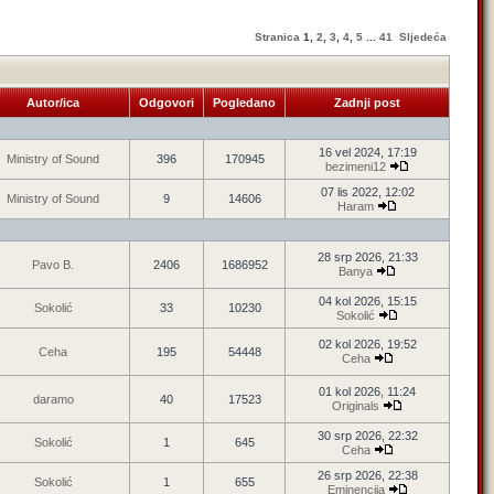
Stranica
1
,
2
,
3
,
4
,
5
...
41
Sljedeća
Autor/ica
Odgovori
Pogledano
Zadnji post
16 vel 2024, 17:19
Ministry of Sound
396
170945
bezimeni12
07 lis 2022, 12:02
Ministry of Sound
9
14606
Haram
28 srp 2026, 21:33
Pavo B.
2406
1686952
Banya
04 kol 2026, 15:15
Sokolić
33
10230
Sokolić
02 kol 2026, 19:52
Ceha
195
54448
Ceha
01 kol 2026, 11:24
daramo
40
17523
Originals
30 srp 2026, 22:32
Sokolić
1
645
Ceha
26 srp 2026, 22:38
Sokolić
1
655
Eminencija