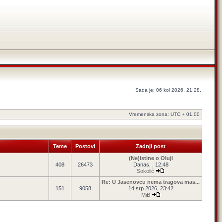
Sada je: 06 kol 2026, 21:28.
Vremenska zona: UTC + 01:00
Teme
Postovi
Zadnji post
(Ne)istine o Oluji
408
26473
Danas, , 12:48
Sokolić
Re: U Jasenovcu nema tragova mas...
151
9058
14 srp 2026, 23:42
MiB