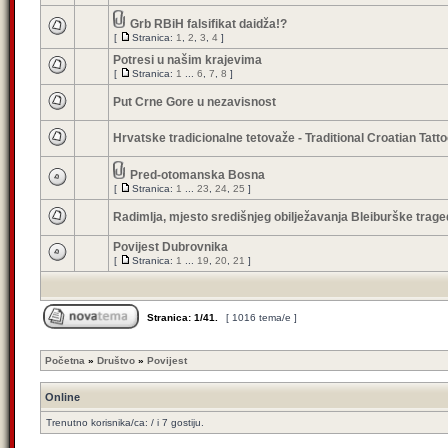
Grb RBiH falsifikat daidža!?
[
Stranica:
1
,
2
,
3
,
4
]
Potresi u našim krajevima
[
Stranica:
1
...
6
,
7
,
8
]
Put Crne Gore u nezavisnost
Hrvatske tradicionalne tetovaže - Traditional Croatian Tatt
Pred-otomanska Bosna
[
Stranica:
1
...
23
,
24
,
25
]
Radimlja, mjesto središnjeg obilježavanja Bleiburške trage
Povijest Dubrovnika
[
Stranica:
1
...
19
,
20
,
21
]
Stranica:
1
/
41
.
[ 1016 tema/e ]
Početna
»
Društvo
»
Povijest
Online
Trenutno korisnika/ca: / i 7 gostiju.