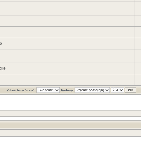
oo
dije
Prikaži teme “stare”:
Redanje