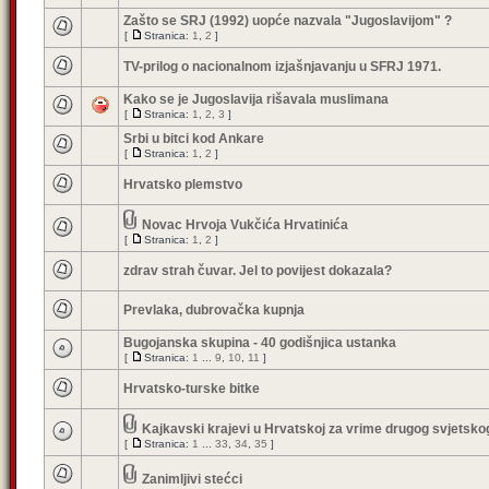
Zašto se SRJ (1992) uopće nazvala "Jugoslavijom" ?
[
Stranica:
1
,
2
]
TV-prilog o nacionalnom izjašnjavanju u SFRJ 1971.
Kako se je Jugoslavija rišavala muslimana
[
Stranica:
1
,
2
,
3
]
Srbi u bitci kod Ankare
[
Stranica:
1
,
2
]
Hrvatsko plemstvo
Novac Hrvoja Vukčića Hrvatinića
[
Stranica:
1
,
2
]
zdrav strah čuvar. Jel to povijest dokazala?
Prevlaka, dubrovačka kupnja
Bugojanska skupina - 40 godišnjica ustanka
[
Stranica:
1
...
9
,
10
,
11
]
Hrvatsko-turske bitke
Kajkavski krajevi u Hrvatskoj za vrime drugog svjetsko
[
Stranica:
1
...
33
,
34
,
35
]
Zanimljivi stećci