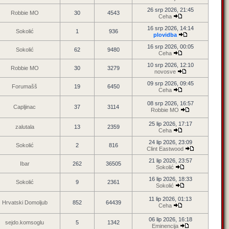
26 srp 2026, 21:45
Robbie MO
30
4543
Ceha
16 srp 2026, 14:14
Sokolić
1
936
plovidba
16 srp 2026, 00:05
Sokolić
62
9480
Ceha
10 srp 2026, 12:10
Robbie MO
30
3279
novosve
09 srp 2026, 09:45
Forumašš
19
6450
Ceha
08 srp 2026, 16:57
Capljinac
37
3114
Robbie MO
25 lip 2026, 17:17
zalutala
13
2359
Ceha
24 lip 2026, 23:09
Sokolić
2
816
Clint Eastwood
21 lip 2026, 23:57
Ibar
262
36505
Sokolić
16 lip 2026, 18:33
Sokolić
9
2361
Sokolić
11 lip 2026, 01:13
Hrvatski Domoljub
852
64439
Ceha
06 lip 2026, 16:18
sejdo.komsoglu
5
1342
Eminencija