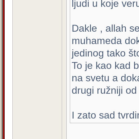
ljudi u koje ver
Dakle , allah s
muhameda doka
jedinog tako št
To je kao kad b
na svetu a doka
drugi ružniji o
I zato sad tvrd