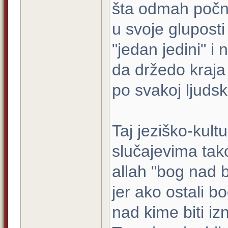
šta odmah počnu
u svoje gluposti
"jedan jedini" i 
da držedo kraja
po svakoj ljudskoj
Taj jeziško-kultu
slučajevima tak
allah "bog nad b
jer ako ostali 
nad kime biti iz