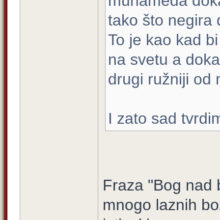
muhameda dokaz
tako što negira 
To je kao kad bi
na svetu a dokaz
drugi ružniji od
I zato sad tvrdi
Fraza "Bog nad b
mnogo laznih bo