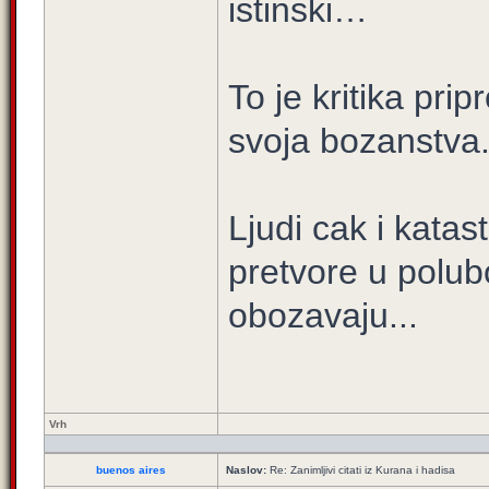
istinski…
To je kritika prip
svoja bozanstva
Ljudi cak i katas
pretvore u polub
obozavaju...
Vrh
buenos aires
Naslov:
Re: Zanimljivi citati iz Kurana i hadisa