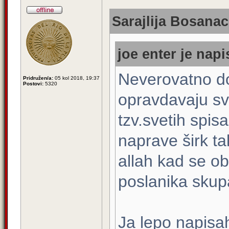
Sarajlija Bosanac
joe enter je napi
Neverovatno do
Pridružen/a:
05 kol 2018, 19:37
Postovi:
5320
opravdavaju sva
tzv.svetih spis
naprave širk t
allah kad se ob
poslanika skup
Ja lepo napisah