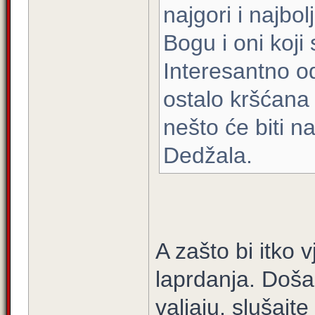
najgori i najbolj
Bogu i oni koji 
Interesantno od
ostalo kršćana 
nešto će biti na
Dedžala.
A zašto bi itk
laprdanja. Doša
valjaju, slušajte