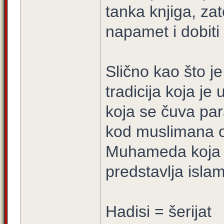
tanka knjiga, za
napamet i dobiti 
Slično kao što j
tradicija koja j
koja se čuva par
kod muslimana or
Muhameda koja j
predstavlja isla
Hadisi = šerijat