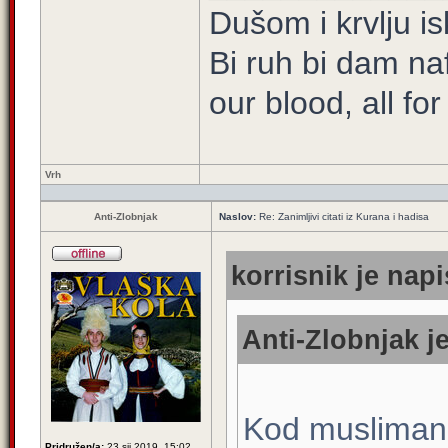
Dušom i krvlju is
Bi ruh bi dam na
our blood, all fo
Vrh
Anti-Zlobnjak
Naslov:
Re: Zanimljivi citati iz Kurana i hadisa
korrisnik je napi
Anti-Zlobnjak je
Kod muslimana
Pridružen/a:
23 sij 2019, 15:02