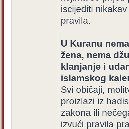
iscijediti nikaka
pravila.
U Kuranu nema
žena, nema džu
klanjanje i uda
islamskog kalen
Svi običaji, molit
proizlazi iz had
zakona ili neče
izvući pravila pra