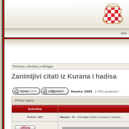
ČPP
Početna
»
Društvo
»
Religija
Zanimljivi citati iz Kurana i hadisa
Stranica:
23
/
63
.
[ 1561 post(ov)a ]
Prikaz ispisa
Autor/ica
Robbie MO
Naslov:
Re: Zanimljivi citati iz Kurana i hadisa