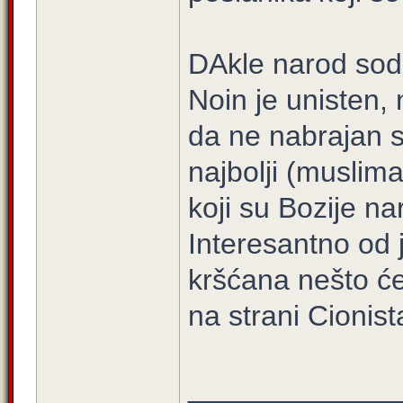
DAkle narod sodo
Noin je unisten, 
da ne nabrajan sa
najbolji (musliman
koji su Bozije nar
Interesantno od j
kršćana nešto će 
na strani Cionista
_____________