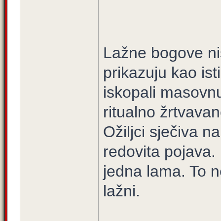
Lažne bogove nisu
prikazuju kao ist
iskopali masovnu
ritualno žrtvava
Ožiljci sječiva n
redovita pojava. 
jedna lama. To ne
lažni.