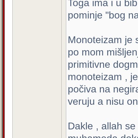
Toga ima i u bib
pominje "bog n
Monoteizam je s
po mom mišljenj
primitivne dogm
monoteizam , jer
počiva na negir
veruju a nisu on
Dakle , allah se