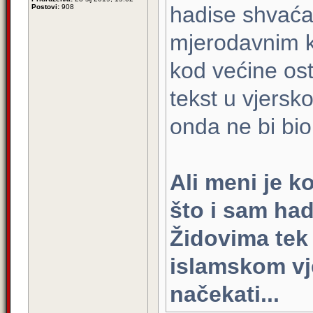
hadise shvaća
Postovi:
908
mjerodavnim ka
kod većine ost
tekst u vjersko
onda ne bi bi
Ali meni je 
što i sam ha
Židovima tek
islamskom vj
načekati...