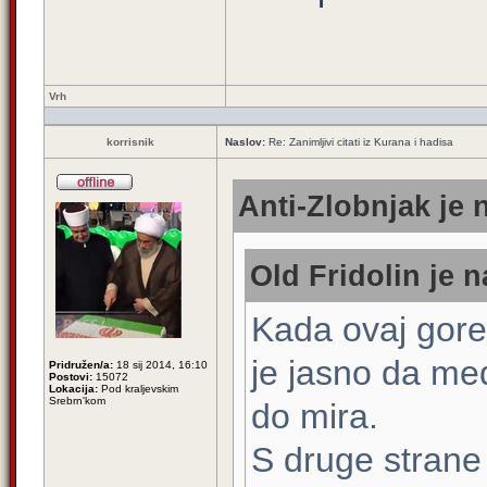
Vrh
korrisnik
Naslov:
Re: Zanimljivi citati iz Kurana i hadisa
Anti-Zlobnjak je 
Old Fridolin je n
Kada ovaj gore 
je jasno da me
Pridružen/a:
18 sij 2014, 16:10
Postovi:
15072
Lokacija:
Pod kraljevskim
Srebrn'kom
do mira.
S druge strane 