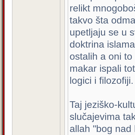
relikt mnogoboš
takvo šta odma
upetljaju se u s
doktrina islama 
ostalih a oni t
makar ispali to
logici i filozofiji.
Taj jeziško-kult
slučajevima ta
allah "bog nad 