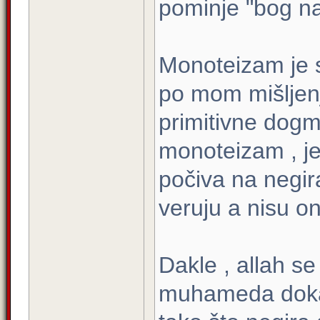
pominje "bog n
Monoteizam je s
po mom mišljenj
primitivne dogm
monoteizam , jer
počiva na negir
veruju a nisu on
Dakle , allah s
muhameda dokaz