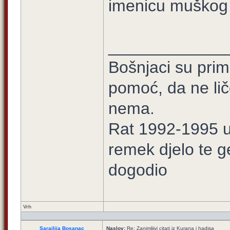
imenicu muškog ro
_____________
Bošnjaci su prim
pomoć, da ne lič
nema.
Rat 1992-1995 u 
remek djelo te g
dogodio
Vrh
Sarajlija Bosanac
Naslov:
Re: Zanimljivi citati iz Kurana i hadisa