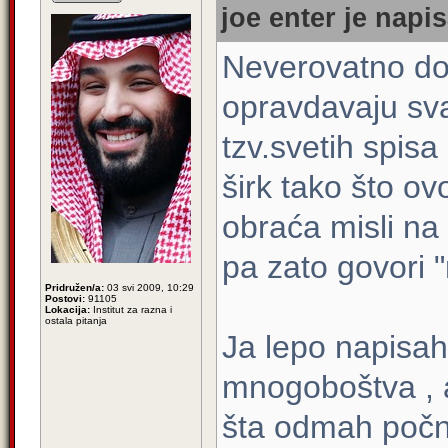
joe enter je napis
Neverovatno do
opravdavaju sva
tzv.svetih spis
širk tako što o
obraća misli na
pa zato govori 
Pridružen/a:
03 svi 2009, 10:29
Postovi:
91105
Lokacija:
Institut za razna i
ostala pitanja
Ja lepo napisah 
mnogoboštva , a
šta odmah počnu