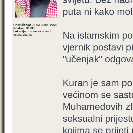
puta ni kako molit
Pridružen/a:
03 svi 2009, 10:29
Postovi:
91105
Lokacija:
Institut za razna i
Na islamskim po
ostala pitanja
vjernik postavi 
"učenjak" odgov
Kuran je sam po 
većinom se sastoj
Muhamedovih zloč
seksualni prijest
kojima se prijeti