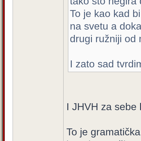
tako što negira
To je kao kad b
na svetu a doka
drugi ružniji od
I zato sad tvrd
I JHVH za sebe 
To je gramatičk