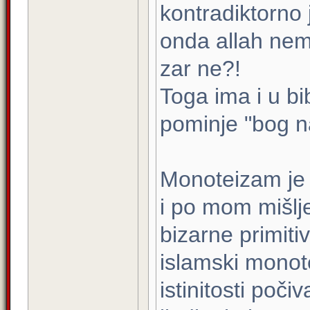
kontradiktorno 
onda allah nema
zar ne?!
Toga ima i u bi
pominje "bog 
Monoteizam je 
i po mom mišlj
bizarne primit
islamski monot
istinitosti poč