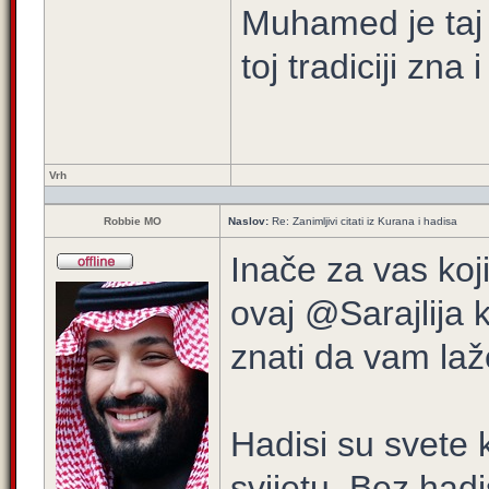
Muhamed je taj 
toj tradiciji zna
Vrh
Robbie MO
Naslov:
Re: Zanimljivi citati iz Kurana i hadisa
Inače za vas koj
ovaj @Sarajlija 
znati da vam laž
Hadisi su svete 
svijetu. Bez had