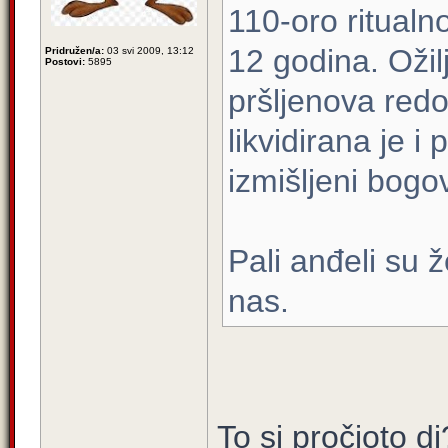
110-oro ritualn
12 godina. Ožil
Pridružen/a:
03 svi 2009, 13:12
Postovi:
5895
pršljenova redo
likvidirana je i
izmišljeni bogov
Pali anđeli su 
nas.
To si pročioto d