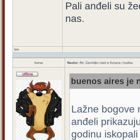
Pali anđeli su ž
nas.
Vrh
horus
Naslov:
Re: Zanimljivi citati iz Kurana i hadisa
buenos aires je 
Lažne bogove nis
anđeli prikazuju
godinu iskopali