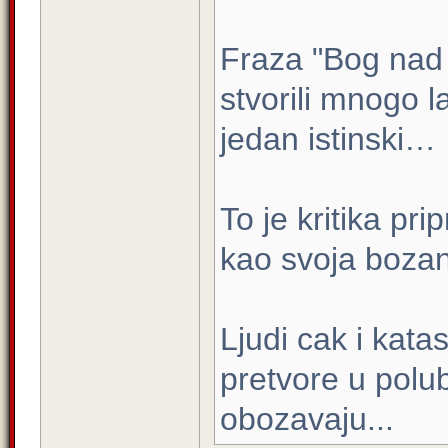
Fraza "Bog nad 
stvorili mnogo 
jedan istinski…
To je kritika pri
kao svoja bozan
Ljudi cak i kata
pretvore u polu
obozavaju...