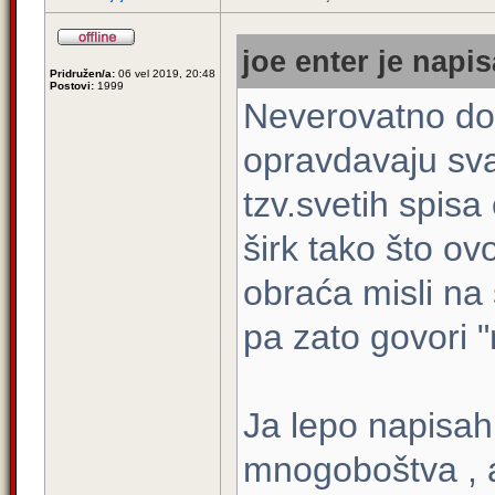
joe enter je napis
Pridružen/a:
06 vel 2019, 20:48
Postovi:
1999
Neverovatno do
opravdavaju sva
tzv.svetih spis
širk tako što o
obraća misli na
pa zato govori 
Ja lepo napisah d
mnogoboštva , a