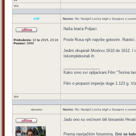
Vrh
KiM
Naslov:
Re: Navijači Lecha stigli u Sarajevo s uzvic
Naša braća Poljaci.
Posle Rusa njih najviše gotovim. Ratnici.
Pridružen/a:
10 lip 2015, 23:16
Postovi:
5996
Jedini okupirali Moskvu 1610 do 1612. I 
Iskompleksirali ih.
_________________
Kako smo svi opljackani.Film "Tezina l
Film o propasti imperije duge 1.123 g. Vi
Vrh
daramo
Naslov:
Re: Navijači Lecha stigli u Sarajevo s uzvic
Jado ono su većinom bili bosanski Hrvati 
Prema navijačkim forumima,
čini se kak