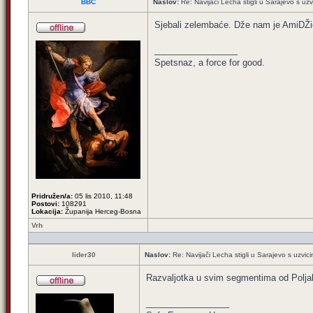
BBC
Naslov:
Re: Navijači Lecha stigli u Sarajevo s uzv
Sjebali zelembaće. Dže nam je AmiDŽi
_________________
Spetsnaz, a force for good.
Pridružen/a:
05 lis 2010, 11:48
Postovi:
108291
Lokacija:
Županija Herceg-Bosna
Vrh
lider30
Naslov:
Re: Navijači Lecha stigli u Sarajevo s uzvic
Razvaljotka u svim segmentima od Polja
_________________