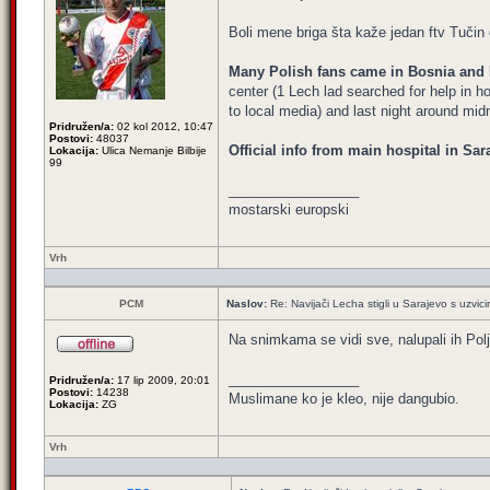
Boli mene briga šta kaže jedan ftv Tučin 
Many Polish fans came in Bosnia and 
center (1 Lech lad searched for help in 
to local media) and last night around mid
Pridružen/a:
02 kol 2012, 10:47
Postovi:
48037
Official info from main hospital in Sar
Lokacija:
Ulica Nemanje Bilbije
99
_________________
mostarski europski
Vrh
PCM
Naslov:
Re: Navijači Lecha stigli u Sarajevo s uzvic
Na snimkama se vidi sve, nalupali ih Polj
_________________
Pridružen/a:
17 lip 2009, 20:01
Postovi:
14238
Muslimane ko je kleo, nije dangubio.
Lokacija:
ZG
Vrh