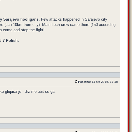
y Sarajevo hooligans.
Few attacks happened in Sarajevo city
jevo (cca 10km from city). Main Lech crew came there (150 according
to come and stop the fight!
d 7 Polish.
Postano:
14 srp 2015, 17:48
o glupiranje - drz me ubit cu ga.