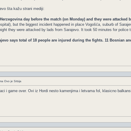
evo šta kažu strani mediji:
Herzegovina day before the match (on Monday) and they were attacked b
hospital), but the biggest incident happened in place Vogošća, suburb of Sara
night they were attacked by lads from Sarajevo. It took 50 minutes for police 
ajevo says total of 18 people are injured during the fights. 11 Bosnian an
ima Ovo je Srbija
aci i game over. Ovi iz Hordi nesto kamenjima i letvama fol, klasicno balkansk