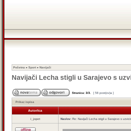
Početna
»
Sport
»
Navijači
Navijači Lecha stigli u Sarajevo s uzv
Stranica:
3
/
3
.
[ 58 post(ov)a ]
Prikaz ispisa
Autor/ica
i_jopet
Naslov:
Re: Navijači Lecha stigli u Sarajevo s uzvic