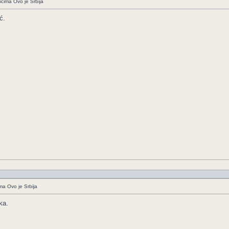
icima Ovo je Srbija
ć.
ima Ovo je Srbija
ka.