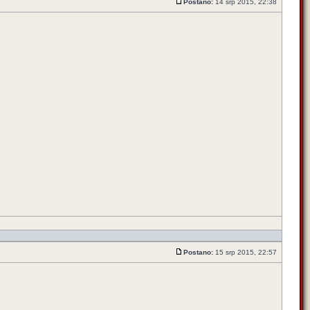
Postano:
14 srp 2015, 22:38
Postano:
15 srp 2015, 22:57