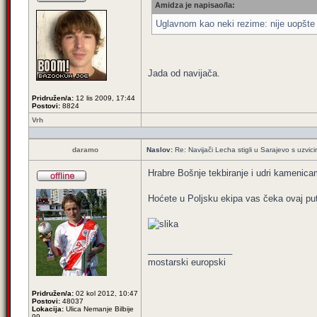
Amidza je napisao/la:
Uglavnom kao neki rezime: nije uopšte 
Jada od navijača.
Pridružen/a:
12 lis 2009, 17:44
Postovi:
8824
Vrh
daramo
Naslov:
Re: Navijači Lecha stigli u Sarajevo s uzvic
Hrabre Bošnje tekbiranje i udri kamenica
Hoćete u Poljsku ekipa vas čeka ovaj p
_________________
mostarski europski
Pridružen/a:
02 kol 2012, 10:47
Postovi:
48037
Lokacija:
Ulica Nemanje Bilbije
99