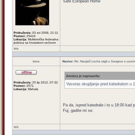
Safe European Home
Pridružen/a:
03 svi 2009, 21:11
Postovi:
25424
Lokacija:
Multietnička federalna
jedinica sa hrvatskom većinom
Vrh
bura
Naslov:
Re: Navijači Lecha stigli u Sarajevo s uzvic
Amidza je napisao/la:
Pridružen/a:
25 lip 2012, 07:32
Veceras okupljanje pred katedralom u 1
Postovi:
2571
Lokacija:
Mahala
Pa da, ispred katedrale i to u 18:00 kad 
Fuj, gadite mi se.
Vrh