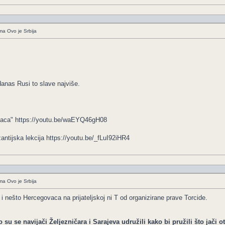
ima Ovo je Srbija
danas Rusi to slave najviše.
anaca" https://youtu.be/waEYQ46gH08
zantijska lekcija https://youtu.be/_fLuI92iHR4
ima Ovo je Srbija
i nešto Hercegovaca na prijateljskoj ni T od organizirane prave Torcide.
o su se navijači Željezničara i Sarajeva udružili kako bi pružili što jači 