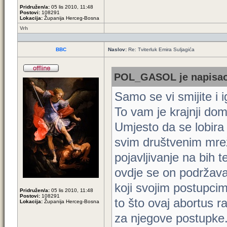
Pridružen/a:
05 lis 2010, 11:48
Postovi:
108291
Lokacija:
Županija Herceg-Bosna
Vrh
BBC
Naslov:
Re: Tviterluk Emira Suljagića
POL_GASOL je napisao
Samo se vi smijite i i
To vam je krajnji dom
Umjesto da se lobira 
svim društvenim mre
pojavljivanje na bih t
ovdje se on podržava
koji svojim postupci
Pridružen/a:
05 lis 2010, 11:48
Postovi:
108291
to što ovaj abortus r
Lokacija:
Županija Herceg-Bosna
za njegove postupke