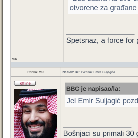
otvorene za građane i
_________________
Spetsnaz, a force for
Vrh
Robbie MO
Naslov:
Re: Tviterluk Emira Suljagića
BBC je napisao/la:
Jel Emir Suljagić poz
_________________
Bošnjaci su primali 30