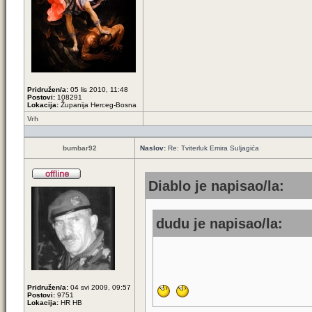
Pridružen/a:
05 lis 2010, 11:48
Postovi:
108291
Lokacija:
Županija Herceg-Bosna
Vrh
bumbar92
Naslov:
Re: Tviterluk Emira Suljagića
Diablo je napisao/la:
dudu je napisao/la:
Pridružen/a:
04 svi 2009, 09:57
Postovi:
9751
Lokacija:
HR HB