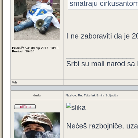
smatraju cirkusantom
I ne zaboraviti da je 
Pridružen/a:
08 srp 2017, 10:10
Postovi:
36464
_________________
Srbi su mali narod sa 
Vrh
dudu
Naslov:
Re: Tviterluk Emira Suljagića
Nećeš razbojniče, uza