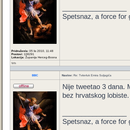
_________________
Spetsnaz, a force for
Pridružen/a:
05 lis 2010, 11:48
Postovi:
108291
Lokacija:
Županija Herceg-Bosna
Vrh
BBC
Naslov:
Re: Tviterluk Emira Suljagića
Nije tweetao 3 dana. M
bez hrvatskog lobiste.
_________________
Spetsnaz, a force for