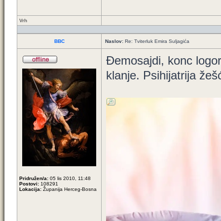
Vrh
BBC
Naslov:
Re: Tviterluk Emira Suljagića
Đemosajdi, konc logori
klanje. Psihijatrija žeš
Pridružen/a:
05 lis 2010, 11:48
Postovi:
108291
Lokacija:
Županija Herceg-Bosna