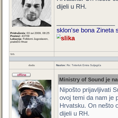
dijeli u RH.
_________________
sklon'se bona Zineta s
Pridružen/a:
03 svi 2009, 08:25
Postovi:
43709
Lokacija:
Folklorni Jugoslaven,
praktični Hrvat
Vrh
dudu
Naslov:
Re: Tviterluk Emira Suljagića
Ministry of Sound je na
Nipošto prijavljivati 
ovoj temi da nam je p
Hrvatsku. On nešto o
dijeli u RH.