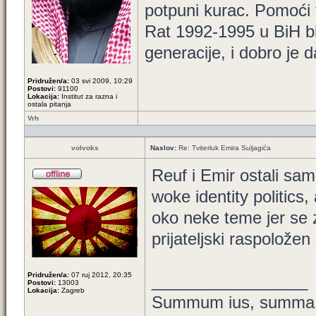
potpuni kurac. Pomoći
Rat 1992-1995 u BiH bio
generacije, i dobro je 
Pridružen/a:
03 svi 2009, 10:29
Postovi:
91100
Lokacija:
Institut za razna i
ostala pitanja
Vrh
volvoks
Naslov:
Re: Tviterluk Emira Suljagića
Reuf i Emir ostali sam
woke identity politics
oko neke teme jer se 
prijateljski raspoložen
Pridružen/a:
07 ruj 2012, 20:35
_________________
Postovi:
13003
Lokacija:
Zagreb
Summum ius, summa i