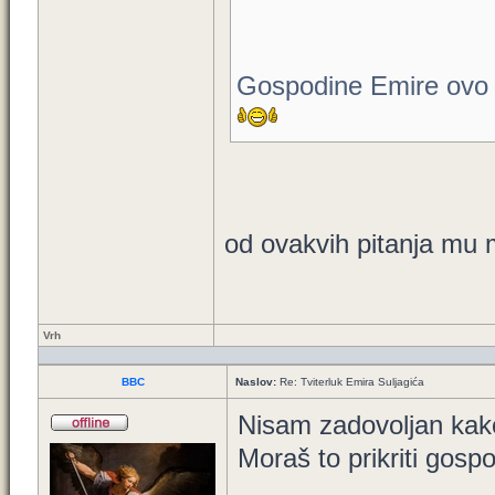
Gospodine Emire ovo su
od ovakvih pitanja mu 
Vrh
BBC
Naslov:
Re: Tviterluk Emira Suljagića
Nisam zadovoljan kako 
Moraš to prikriti gospo