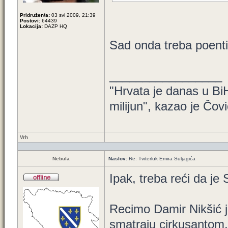
Pridružen/a:
03 svi 2009, 21:39
Postovi:
64439
Lokacija:
DAZP HQ
Sad onda treba poenti
_________________
"Hrvata je danas u BiH
milijun", kazao je Čovi
Vrh
Nebula
Naslov:
Re: Tviterluk Emira Suljagića
Ipak, treba reći da je
Recimo Damir Nikšić j
smatraju cirkusantom.