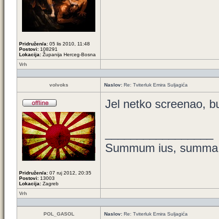
Pridružen/a:
05 lis 2010, 11:48
Postovi:
108291
Lokacija:
Županija Herceg-Bosna
Vrh
volvoks
Naslov:
Re: Tviterluk Emira Suljagića
Jel netko screenao, bud
_________________
Summum ius, summa i
Pridružen/a:
07 ruj 2012, 20:35
Postovi:
13003
Lokacija:
Zagreb
Vrh
POL_GASOL
Naslov:
Re: Tviterluk Emira Suljagića