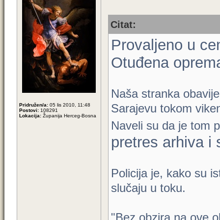
Citat:
Provaljeno u ce
Otuđena oprema 
Naša stranka obavijes
Sarajevu tokom viken
Pridružen/a:
05 lis 2010, 11:48
Postovi:
108291
Lokacija:
Županija Herceg-Bosna
Naveli su da je tom 
pretres arhiva 
Policija je, kako su i
slučaju u toku.
"Bez obzira na ove o