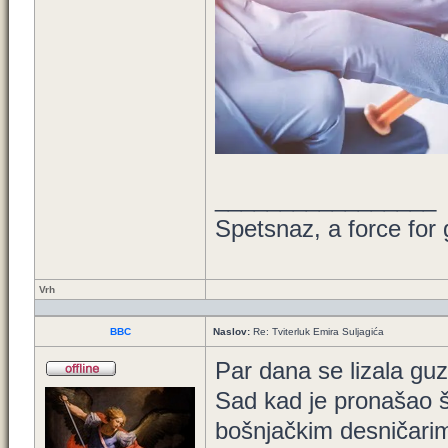
_________________
Spetsnaz, a force for
Vrh
BBC
Naslov:
Re: Tviterluk Emira Suljagića
Par dana se lizala guz
Sad kad je pronašao št
bošnjačkim desničarima