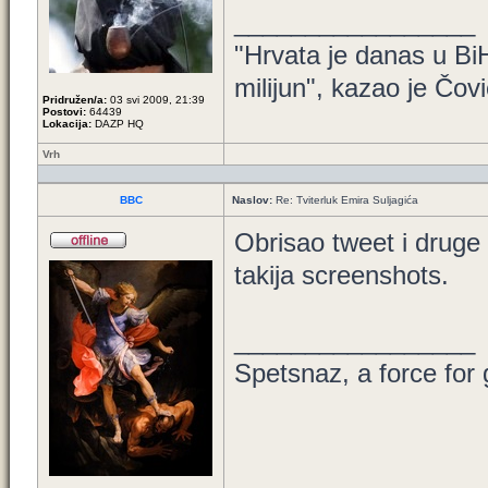
_________________
"Hrvata je danas u BiH
milijun", kazao je Čovi
Pridružen/a:
03 svi 2009, 21:39
Postovi:
64439
Lokacija:
DAZP HQ
Vrh
BBC
Naslov:
Re: Tviterluk Emira Suljagića
Obrisao tweet i druge 
takija screenshots.
_________________
Spetsnaz, a force for