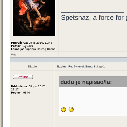
_________________
Spetsnaz, a force for
Pridružen/a:
05 lis 2010, 11:48
Postovi:
108291
Lokacija:
Županija Herceg-Bosna
Vrh
Diablo
Naslov:
Re: Tviterluk Emira Suljagića
dudu je napisao/la:
Pridružen/a:
08 pro 2017,
21:27
Postovi:
6840