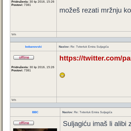
Pridružen/a:
30 lip 2016, 15:26
Postovi:
7381
možeš rezati mržnju k
Vrh
bobanovski
Naslov:
Re: Tviterluk Emira Suljagića
https://twitter.com/p
Pridružen/a:
30 lip 2016, 15:26
Postovi:
7381
Vrh
BBC
Naslov:
Re: Tviterluk Emira Suljagića
Suljagiću imaš li alibi 