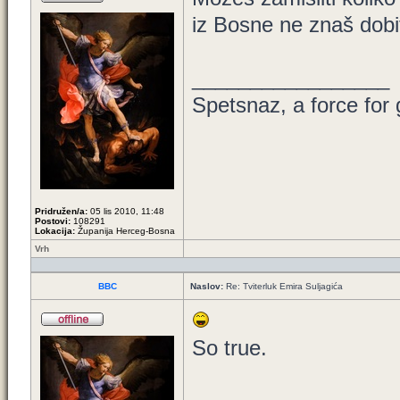
iz Bosne ne znaš dobi
_________________
Spetsnaz, a force for
Pridružen/a:
05 lis 2010, 11:48
Postovi:
108291
Lokacija:
Županija Herceg-Bosna
Vrh
BBC
Naslov:
Re: Tviterluk Emira Suljagića
So true.