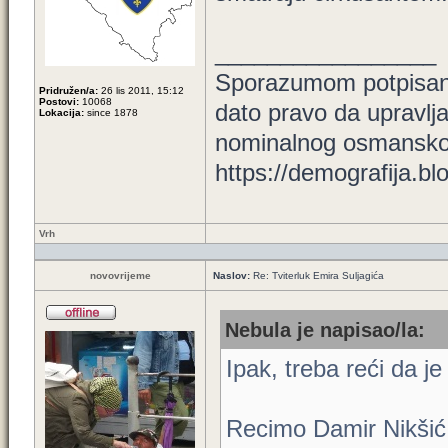
_________________
Sporazumom potpisani
Pridružen/a:
26 lis 2011, 15:12
Postovi:
10068
dato pravo da upravl
Lokacija:
since 1878
nominalnog osmanskog
https://demografija.bl
Vrh
novovrijeme
Naslov:
Re: Tviterluk Emira Suljagića
Nebula je napisao/la:
Ipak, treba reći da j
Recimo Damir Nikšić 