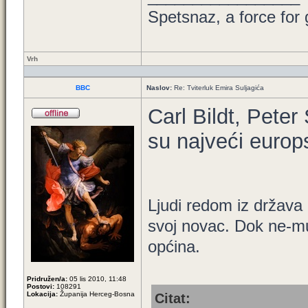
Spetsnaz, a force for
Vrh
BBC
Naslov:
Re: Tviterluk Emira Suljagića
Carl Bildt, Pete
su najveći europs
Ljudi redom iz država
svoj novac. Dok ne-mu
općina.
Pridružen/a:
05 lis 2010, 11:48
Postovi:
108291
Lokacija:
Županija Herceg-Bosna
Citat: