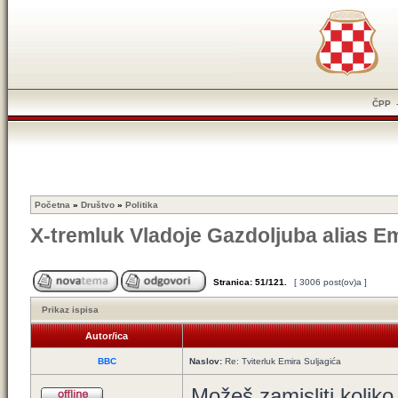
ČPP
Početna
»
Društvo
»
Politika
X-tremluk Vladoje Gazdoljuba alias Em
Stranica:
51
/
121
.
[ 3006 post(ov)a ]
Prikaz ispisa
Autor/ica
BBC
Naslov:
Re: Tviterluk Emira Suljagića
Možeš zamisliti koliko