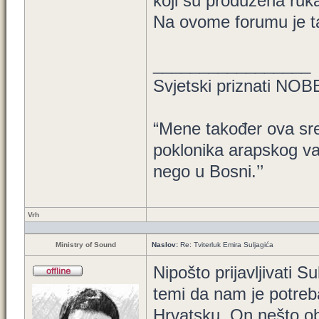
koji su produžena ruka
Na ovome forumu je t
_________________
Svjetski priznati NO
“Mene također ova sred
poklonika arapskog v
nego u Bosni.’’
Vrh
Ministry of Sound
Naslov:
Re: Tviterluk Emira Suljagića
Nipošto prijavljivati S
temi da nam je potreba
Hrvatsku. On nešto ob