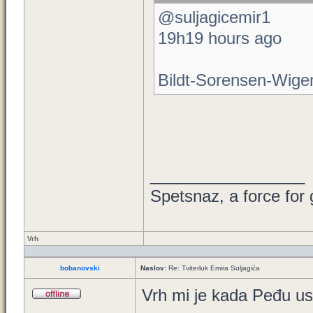
@suljagicemir1
19h19 hours ago
Bildt-Sorensen-Wigem
_________________
Spetsnaz, a force for
Vrh
bobanovski
Naslov:
Re: Tviterluk Emira Suljagića
Vrh mi je kada Peđu usp