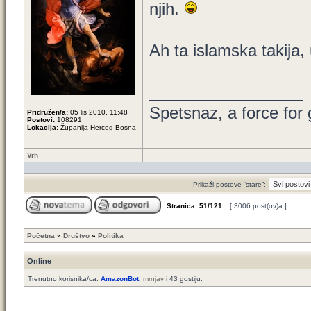
njih.
Ah ta islamska takija,
_________________
Spetsnaz, a force for
Pridružen/a:
05 lis 2010, 11:48
Postovi:
108291
Lokacija:
Županija Herceg-Bosna
Vrh
Prikaži postove “stare”:
Stranica:
51
/
121
.
[ 3006 post(ov)a ]
Početna
»
Društvo
»
Politika
Online
Trenutno korisnika/ca:
AmazonBot
,
mrnjav
i 43 gostiju.