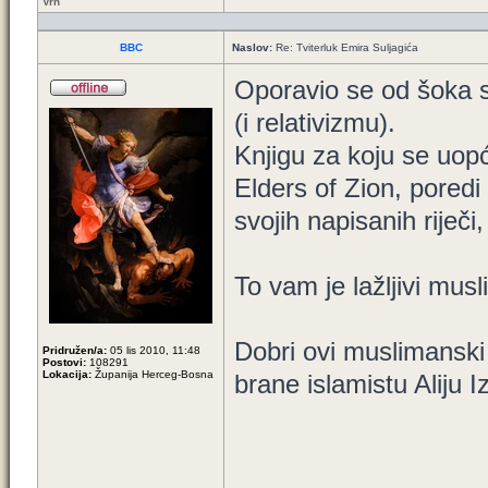
Vrh
BBC
Naslov:
Re: Tviterluk Emira Suljagića
Oporavio se od šoka 
(i relativizmu).
Knjigu za koju se uopć
Elders of Zion, poredi
svojih napisanih riječi
To vam je lažljivi mus
Dobri ovi muslimanski r
Pridružen/a:
05 lis 2010, 11:48
Postovi:
108291
Lokacija:
Županija Herceg-Bosna
brane islamistu Aliju I
_________________