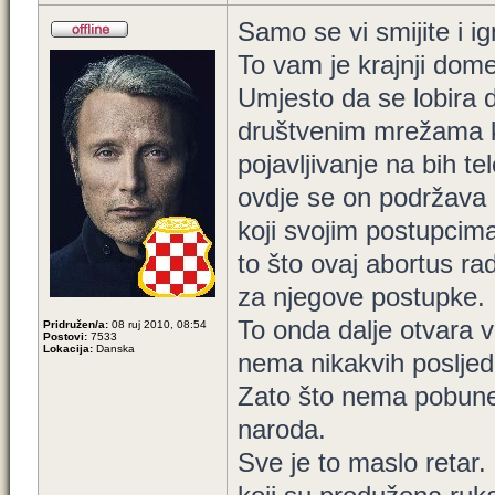
Samo se vi smijite i ig
To vam je krajnji dome
Umjesto da se lobira d
društvenim mrežama k
pojavljivanje na bih te
ovdje se on podržava 
koji svojim postupcim
to što ovaj abortus ra
za njegove postupke.
To onda dalje otvara vr
Pridružen/a:
08 ruj 2010, 08:54
Postovi:
7533
Lokacija:
Danska
nema nikakvih posljed
Zato što nema pobune
naroda.
Sve je to maslo retar.