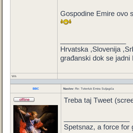
Gospodine Emire ovo su 
_________________
Hrvatska ,Slovenija ,S
građanski dok se jadni 
Vrh
BBC
Naslov:
Re: Tviterluk Emira Suljagića
Treba taj Tweet (scree
_________________
Spetsnaz, a force for