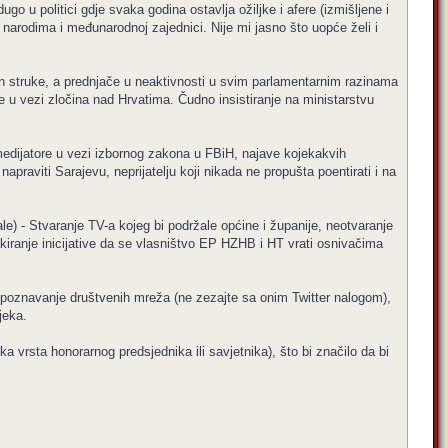
go u politici gdje svaka godina ostavlja ožiljke i afere (izmišljene i
narodima i međunarodnoj zajednici. Nije mi jasno što uopće želi i
van struke, a prednjače u neaktivnosti u svim parlamentarnim razinama
e u vezi zločina nad Hrvatima. Čudno insistiranje na ministarstvu
medijatore u vezi izbornog zakona u FBiH, najave kojekakvih
napraviti Sarajevu, neprijatelju koji nikada ne propušta poentirati i na
e) - Stvaranje TV-a kojeg bi podržale općine i županije, neotvaranje
kiranje inicijative da se vlasništvo EP HZHB i HT vrati osnivačima
 nepoznavanje društvenih mreža (ne zezajte sa onim Twitter nalogom),
jeka.
ka vrsta honorarnog predsjednika ili savjetnika), što bi značilo da bi