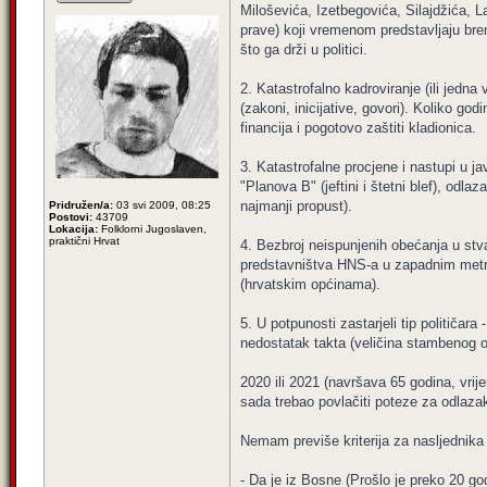
Miloševića, Izetbegovića, Silajdžića, La
prave) koji vremenom predstavljaju brem
što ga drži u politici.
2. Katastrofalno kadroviranje (ili jedn
(zakoni, inicijative, govori). Koliko 
financija i pogotovo zaštiti kladionica.
3. Katastrofalne procjene i nastupi u 
"Planova B" (jeftini i štetni blef), odl
najmanji propust).
Pridružen/a:
03 svi 2009, 08:25
Postovi:
43709
Lokacija:
Folklorni Jugoslaven,
praktični Hrvat
4. Bezbroj neispunjenih obećanja u stva
predstavništva HNS-a u zapadnim metrop
(hrvatskim općinama).
5. U potpunosti zastarjeli tip politič
nedostatak takta (veličina stambenog o
2020 ili 2021 (navršava 65 godina, vrije
sada trebao povlačiti poteze za odlaza
Nemam previše kriterija za nasljednika 
- Da je iz Bosne (Prošlo je preko 20 g