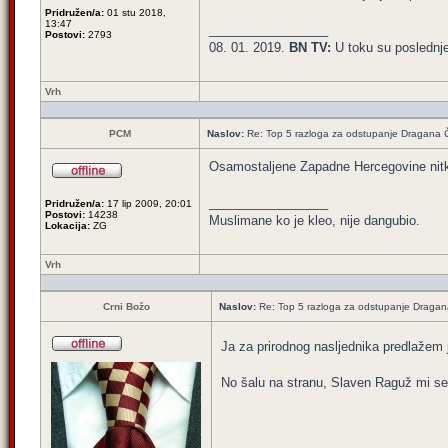
Pridružen/a:
01 stu 2018,
13:47
_________________
Postovi:
2793
08. 01. 2019.
BN TV:
U toku su poslednj
Vrh
PCM
Naslov:
Re: Top 5 razloga za odstupanje Dragana 
Osamostaljene Zapadne Hercegovine nitko 
_________________
Pridružen/a:
17 lip 2009, 20:01
Postovi:
14238
Muslimane ko je kleo, nije dangubio.
Lokacija:
ZG
Vrh
Crni Božo
Naslov:
Re: Top 5 razloga za odstupanje Dragan
Ja za prirodnog nasljednika predlažem 
No šalu na stranu, Slaven Raguž mi se č