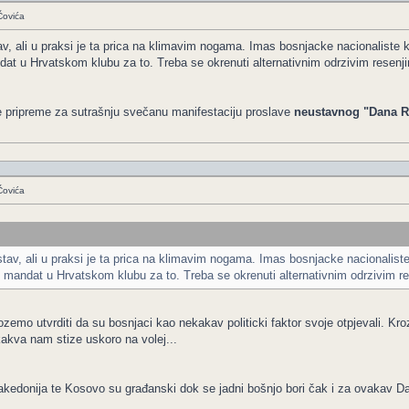
Čovića
tav, ali u praksi je ta prica na klimavim nogama. Imas bosnjacke nacionaliste 
ndat u Hrvatskom klubu za to. Treba se okrenuti alternativnim odrzivim resenj
e pripreme za sutrašnju svečanu manifestaciju proslave
neustavnog "Dana R
Čovića
 stav, ali u praksi je ta prica na klimavim nogama. Imas bosnjacke nacionalist
an mandat u Hrvatskom klubu za to. Treba se okrenuti alternativnim odrzivim r
zemo utvrditi da su bosnjaci kao nekakav politicki faktor svoje otpjevali. Kr
 kakva nam stize uskoro na volej...
akedonija te Kosovo su građanski dok se jadni bošnjo bori čak i za ovakav Da