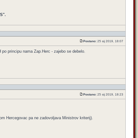
S".
Postano:
25 sij 2019, 18:07
H po principu nama Zap.Herc - zajebo se debelo.
Postano:
25 sij 2019, 18:23
dom Hercegovac pa ne zadovoljava Ministrov kriterij).