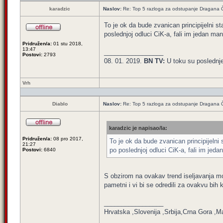
karadzic
Naslov:
Re: Top 5 razloga za odstupanje Dragana 
To je ok da bude zvanican principijelni s
poslednjoj odluci CiK-a, fali im jedan ma
Pridružen/a:
01 stu 2018,
13:47
_________________
Postovi:
2793
08. 01. 2019.
BN TV:
U toku su poslednj
Vrh
Diablo
Naslov:
Re: Top 5 razloga za odstupanje Dragana 
karadzic je napisao/la:
Pridružen/a:
08 pro 2017,
To je ok da bude zvanican principijelni
21:27
po poslednjoj odluci CiK-a, fali im jed
Postovi:
6840
S obzirom na ovakav trend iseljavanja mo
pametni i vi bi se odredili za ovakvu bih
_________________
Hrvatska ,Slovenija ,Srbija,Crna Gora ,M