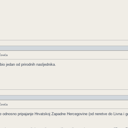
Čovića
io jedan od prirodnih nasljednika.
Čovića
nje odnosno pripajanje Hrvatskoj Zapadne Hercegovine (od neretve do Livna i 