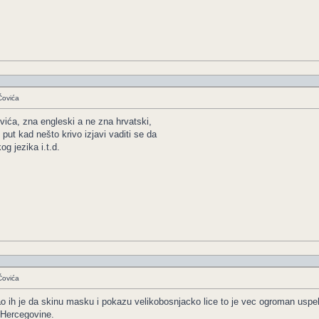
Čovića
ća, zna engleski a ne zna hrvatski,
 put kad nešto krivo izjavi vaditi se da
g jezika i.t.d.
Čovića
rao ih je da skinu masku i pokazu velikobosnjacko lice to je vec ogroman uspe
 Hercegovine.