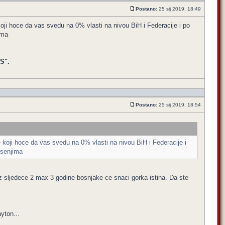
Postano:
25 sij 2019, 18:49
koji hoce da vas svedu na 0% vlasti na nivou BiH i Federacije i po
ima
S".
Postano:
25 sij 2019, 18:54
e koji hoce da vas svedu na 0% vlasti na nivou BiH i Federacije i
esenjima
oz sljedece 2 max 3 godine bosnjake ce snaci gorka istina. Da ste
yton...