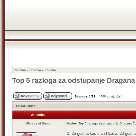
Početna
»
Društvo
»
Politika
Top 5 razloga za odstupanje Dragana
Stranica:
1
/
18
.
[ 448 post(ov)a ]
Prikaz ispisa
Autor/ica
Ministry of Sound
Naslov:
Top 5 razloga za odstupanje Dragana Čo
1. 25 godina kao član HDZ-a, 20 godina