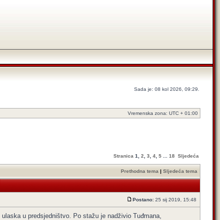
Sada je: 08 kol 2026, 09:29.
Vremenska zona: UTC + 01:00
Stranica
1
,
2
,
3
,
4
,
5
...
18
Sljedeća
Prethodna tema
|
Sljedeća tema
Postano:
25 sij 2019, 15:48
d ulaska u predsjedništvo. Po stažu je nadživio Tuđmana,