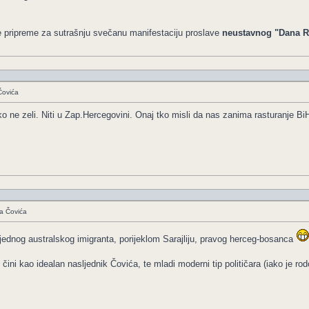
e pripreme za sutrašnju svečanu manifestaciju proslave
neustavnog "Dana R
Čovića
ne zeli. Niti u Zap.Hercegovini. Onaj tko misli da nas zanima rasturanje Bi
a Čovića
jednog australskog imigranta, porijeklom Sarajliju, pravog herceg-bosanca
ini kao idealan nasljednik Čovića, te mladi moderni tip političara (iako je ro