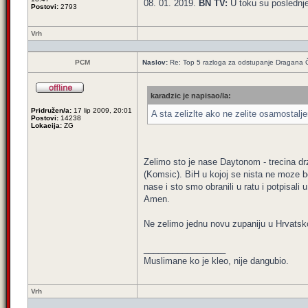
08. 01. 2019.
BN TV:
U toku su poslednj
Postovi:
2793
Vrh
PCM
Naslov:
Re: Top 5 razloga za odstupanje Dragana 
karadzic je napisao/la:
Pridružen/a:
17 lip 2009, 20:01
A sta zelizlte ako ne zelite osamostal
Postovi:
14238
Lokacija:
ZG
Zelimo sto je nase Daytonom - trecina dr
(Komsic). BiH u kojoj se nista ne moze be
nase i sto smo obranili u ratu i potpisali
Amen.
Ne zelimo jednu novu zupaniju u Hrvatsko
_________________
Muslimane ko je kleo, nije dangubio.
Vrh