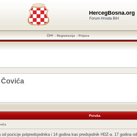
HercegBosna.org
Forum Hrvata BiH
ČPP
-
Registracija
-
Prijava
 Čovića
Poruka
vića
 od pozicije potpredsjednika i 14 godina kao predsjednik HDZ-a. 17 godina o