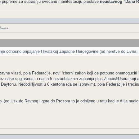
e pripreme za sutrašnju svečanu manifestaciju proslave
neustavnog "Dana R
Čovića
jenje odnosno pripajanje Hrvatskoj Zapadne Hercegovine (od neretve do Livna i
zavne vlasti, pola Federacije, novi izborni zakon koji ce potpuno onemoguci
z nase suglasnosti i nasih 5 nezaobilaznih zupanija plus Zepce&Usora koji akt
 u Daytonu. Nedodirljivost u 6 kantona (da se ispravim), pola Federacije i trecin
j (od Usk do Ravnog i gore do Prozora to je odbijeno u ratu kad je Alija nud