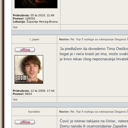
Pridružen/a:
05 lis 2010, 11:48
Postovi:
108291
Lokacija:
Županija Herceg-Bosna
Vrh
i_jopet
Naslov:
Re: Top 5 razloga za odstupanje Dragana 
Ja predlažem da dovedemo Tima Oreškovi
bogat je i neće krasti jer ima, može svaki
je krivo rekao zbog nepoznavanja hrvatsko
Pridružen/a:
12 lis 2009, 17:44
Postovi:
8824
Vrh
karadzic
Naslov:
Re: Top 5 razloga za odstupanje Dragana 
Čović je isterao takijase na čistac, nate
Domu naroda ili osamostaljenje Zapadne