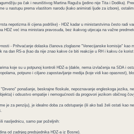
gumdžiju pa čak i neuništivog Martina Raguža (jedino nije Tita i Dodika). Predu
e u nastupu prema vlastitom narodu (kako animirati ljude za izbore), ostalim 
a vrsta nepotizma ili cijena podrške) - HDZ kadar u ministarstvima često radi 
godina HDZ već ima ministara pravosuđa, bez ikakvog utjecaja na važne predmet
javnosti - Prihvaćanje dolaska članova zloglasne "Venecijanske komisije" kao 
azak na dan RS-a (kao da nije znao kakve će biti reakcije u RH i kakvu će korist 
rima koje su u potpunoj kontroli HDZ-a (dakle, nema izvlačenja na SDA i ostal
olama, potpuno i ciljano zapostavljanje medija (koje vidi kao opasnost), blo
ara - "Drveno" ponašanje, beskrajne floskule, nepoznavanje engleskoga jezika,
bjekta) i odsustvo empatije i nemogućnosti da progovori jezikom običnog čov
me je za penziju), je idealno doba za odstupanje (ili ako baš želi ostati kao ne
k.
ili nasljednicu, samo par poželjnih:
odina od zadnjeg predsjednika HDZ-a iz Bosne).