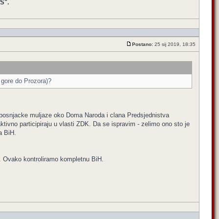
S".
Postano:
25 sij 2019, 18:35
 gore do Prozora)?
ti bosnjacke muljaze oko Doma Naroda i clana Predsjednistva
ivno participiraju u vlasti ZDK. Da se ispravim - zelimo ono sto je
a BiH.
io. Ovako kontroliramo kompletnu BiH.