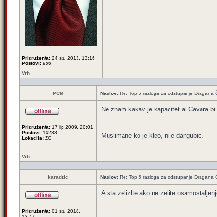
Pridružen/a:
24 stu 2013, 13:16
Postovi:
956
Vrh
PCM
Naslov:
Re: Top 5 razloga za odstupanje Dragana 
Ne znam kakav je kapacitet al Cavara bi b
_________________
Pridružen/a:
17 lip 2009, 20:01
Postovi:
14238
Muslimane ko je kleo, nije dangubio.
Lokacija:
ZG
Vrh
karadzic
Naslov:
Re: Top 5 razloga za odstupanje Dragana 
A sta zelizlte ako ne zelite osamostalje
_________________
Pridružen/a:
01 stu 2018,
13:47