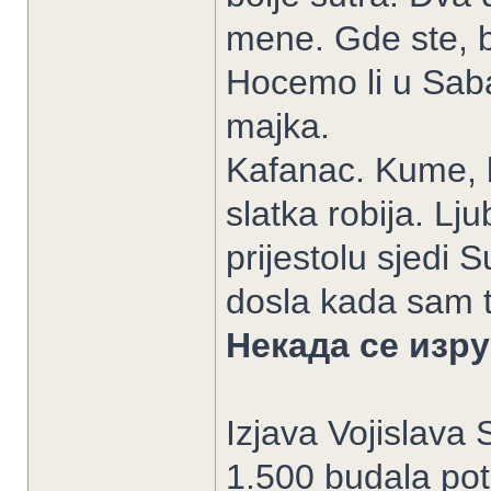
mene. Gde ste, b
Hocemo li u Saba
majka.
Kafanac. Kume, br
slatka robija. L
prijestolu sjedi S
dosla kada sam te
Некада се изру
Izjava Vojislava 
1.500 budala potp