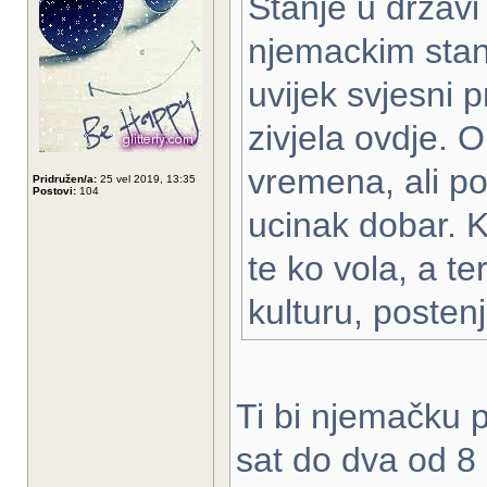
Stanje u drzavi
njemackim stan
uvijek svjesni p
zivjela ovdje. 
vremena, ali po
Pridružen/a:
25 vel 2019, 13:35
Postovi:
104
ucinak dobar. 
te ko vola, a te
kulturu, posten
Ti bi njemačku p
sat do dva od 8 