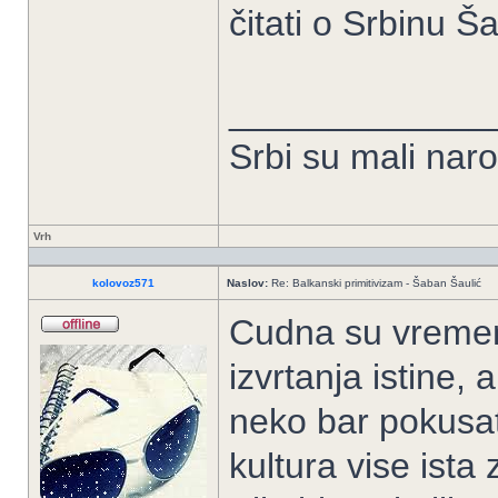
čitati o Srbinu Š
_____________
Srbi su mali nar
Vrh
kolovoz571
Naslov:
Re: Balkanski primitivizam - Šaban Šaulić
Cudna su vremen
izvrtanja istine, 
neko bar pokusati
kultura vise ist