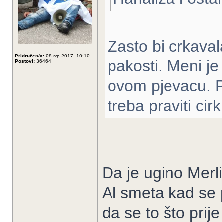
Zasto bi crkava
Pridružen/a:
08 srp 2017, 10:10
pakosti. Meni je
Postovi:
36464
ovom pjevacu. Po
treba praviti cir
Da je ugino Merli
Al smeta kad se 
da se to što pri