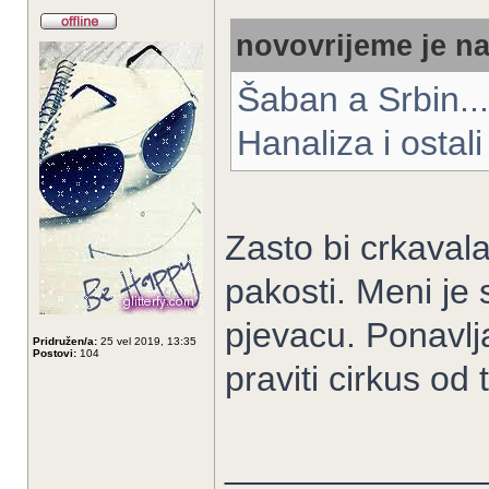
novovrijeme je na
Šaban a Srbin...
Hanaliza i osta
Zasto bi crkaval
pakosti. Meni je
pjevacu. Ponavlja
Pridružen/a:
25 vel 2019, 13:35
Postovi:
104
praviti cirkus od 
_____________