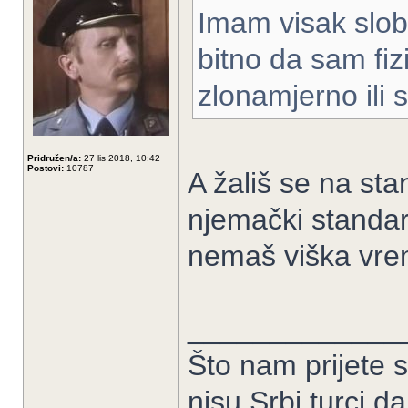
Imam visak slob
bitno da sam fiz
zlonamjerno ili 
Pridružen/a:
27 lis 2018, 10:42
Postovi:
10787
A žališ se na stan
njemački standar
nemaš viška vre
_____________
Što nam prijete 
nisu Srbi turci,d