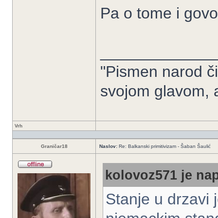
Pa o tome i govo
_____________
"Pismen narod či
svojom glavom, 
Vrh
Graničar18
Naslov:
Re: Balkanski primitivizam - Šaban Šaulić
kolovoz571 je nap
Stanje u drzavi 