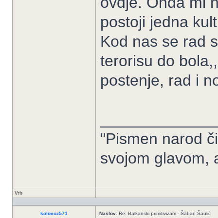
ovdje. Onda mi n
postoji jedna ku
Kod nas se rad s
terorisu do bola,
postenje, rad i 
_____________
"Pismen narod či
svojom glavom, 
Vrh
kolovoz571
Naslov:
Re: Balkanski primitivizam - Šaban Šaulić