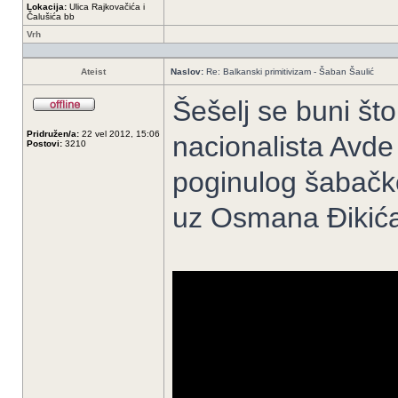
Lokacija:
Ulica Rajkovačića i
Čalušića bb
Vrh
Ateist
Naslov:
Re: Balkanski primitivizam - Šaban Šaulić
Šešelj se buni št
Pridružen/a:
22 vel 2012, 15:06
nacionalista Avd
Postovi:
3210
poginulog šabačk
uz Osmana Đikića,