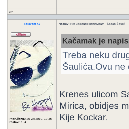
Vrh
kolovoz571
Naslov:
Re: Balkanski primitivizam - Šaban Šaulić
Kačamak je napis
Treba neku drug
Šaulića.Ovu ne d
Krenes ulicom Sa
Mirica, obidjes m
Kije Kockar.
Pridružen/a:
25 vel 2019, 13:35
Postovi:
104