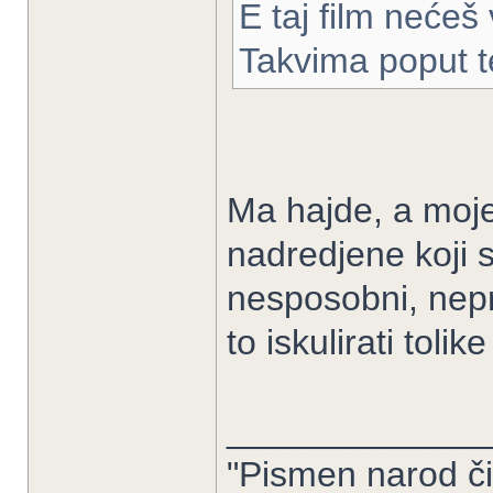
E taj film nećeš 
Takvima poput t
Ma hajde, a moj
nadredjene koji s
nesposobni, nepro
to iskulirati tolik
_____________
"Pismen narod či