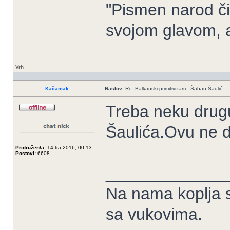
"Pismen narod či
svojom glavom, 
Vrh
Kačamak
Naslov:
Re: Balkanski primitivizam - Šaban Šaulić
Treba neku drugu
Šaulića.Ovu ne di
Pridružen/a:
14 tra 2016, 00:13
Postovi:
6608
_____________
Na nama koplja se
sa vukovima.