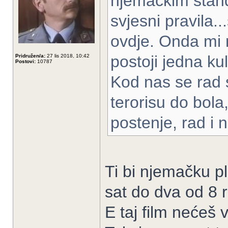
njemackim stand
svjesni pravila..
ovdje. Onda mi 
postoji jedna ku
Pridružen/a:
27 lis 2018, 10:42
Postovi:
10787
Kod nas se rad 
terorisu do bola
postenje, rad i
Ti bi njemačku pl
sat do dva od 8 r
E taj film nećeš 