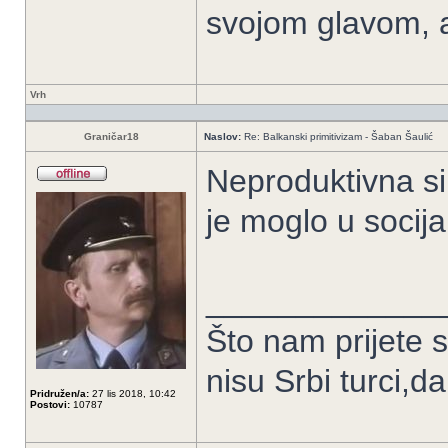
svojom glavom, 
Vrh
Graničar18
Naslov:
Re: Balkanski primitivizam - Šaban Šaulić
Neproduktivna si 
je moglo u socija
_____________
Što nam prijete 
nisu Srbi turci,d
Pridružen/a:
27 lis 2018, 10:42
Postovi:
10787