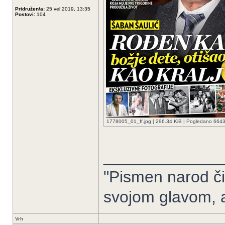
Pridružen/a:
25 vel 2019, 13:35
Postovi:
104
1778005_01_ff.jpg [ 296.34 KiB | Pogledano 6643 
_____________
"Pismen narod či
svojom glavom, 
Vrh