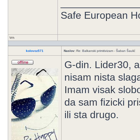
______________
Safe European 
Vrh
kolovoz571
Naslov:
Re: Balkanski primitivizam - Šaban Šaulić
G-din. Lider30, a
nisam nista sla
Imam visak slobo
da sam fizicki p
ili sta drugo.
_____________