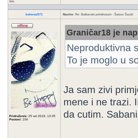
Vrh
kolovoz571
Naslov:
Re: Balkanski primitivizam - Šaban Šaulić
Graničar18 je nap
Neproduktivna si
To je moglo u so
Ja sam zivi primj
mene i ne trazi
da cutim. Sabani
Pridružen/a:
25 vel 2019, 13:35
Postovi:
104