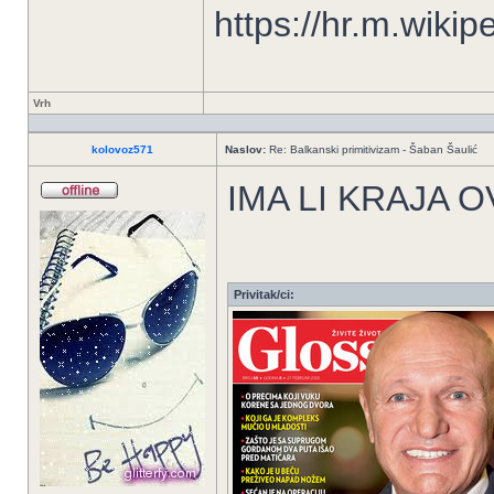
https://hr.m.wiki
Vrh
kolovoz571
Naslov:
Re: Balkanski primitivizam - Šaban Šaulić
IMA LI KRAJA 
Privitak/ci: