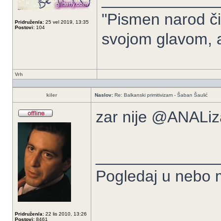
"Pismen narod či
Pridružen/a:
25 vel 2019, 13:35
Postovi:
104
svojom glavom, 
Vrh
kiler
Naslov:
Re: Balkanski primitivizam - Šaban Šaulić
zar nije @ANALi
______________
Pogledaj u nebo m
Pridružen/a:
22 lis 2010, 13:26
Postovi:
8461