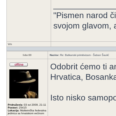
_____________
"Pismen narod či
svojom glavom, 
Vrh
lider30
Naslov:
Re: Balkanski primitivizam - Šaban Šaulić
Odobrit ćemo ti an
Hrvatica, Bosank
Isto nisko samopo
Pridružen/a:
03 svi 2009, 21:11
Postovi:
25415
Lokacija:
Multietnička federalna
jedinica sa hrvatskom većinom