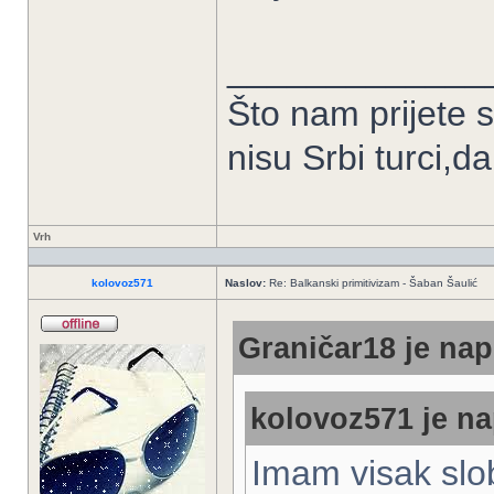
_____________
Što nam prijete 
nisu Srbi turci,d
Vrh
kolovoz571
Naslov:
Re: Balkanski primitivizam - Šaban Šaulić
Graničar18 je nap
kolovoz571 je na
Imam visak slo