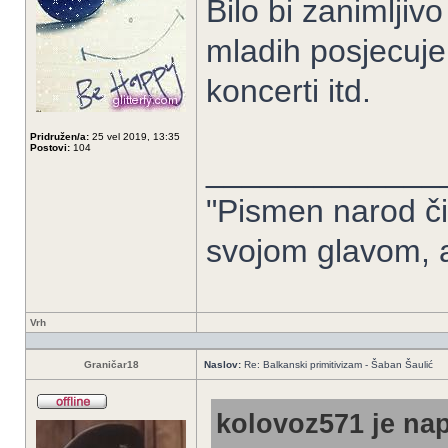
Bilo bi zanimljiv
mladih posjecuje 
koncerti itd.
Pridružen/a:
25 vel 2019, 13:35
Postovi:
104
_____________
"Pismen narod či
svojom glavom, 
Vrh
Graničar18
Naslov:
Re: Balkanski primitivizam - Šaban Šaulić
kolovoz571 je nap