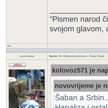
_____________
"Pismen narod či
svojom glavom, 
Vrh
novovrijeme
Naslov:
Re: Balkanski primitivizam - Šaban Šaulić
kolovoz571 je nap
novovrijeme je n
Šaban a Srbin..
Hanaliza i osta