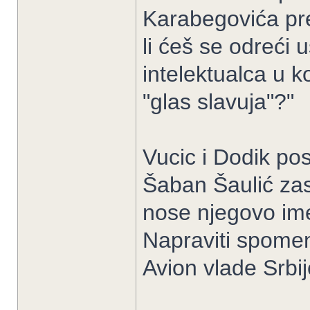
Karabegovića pre
li ćeš se odreći
intelektualca u 
"glas slavuja"?"
Vucic i Dodik pos
Šaban Šaulić zas
nose njegovo ime
Napraviti spomen
Avion vlade Srbij