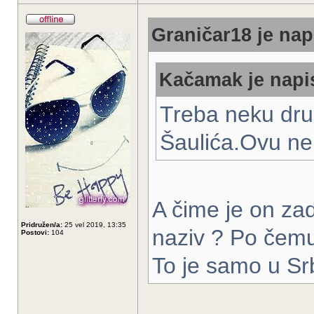
Graničar18 je nap
Kačamak je napis
Treba neku dru
Šaulića.Ovu ne 
A čime je on zad
Pridružen/a:
25 vel 2019, 13:35
naziv ? Po čemu 
Postovi:
104
To je samo u Srb