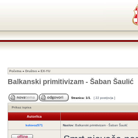
Početna
»
Društvo
»
EX-YU
Balkanski primitivizam - Šaban Šaulić
Stranica:
1
/
1
.
[ 22 post(ov)a ]
Prikaz ispisa
Autor/ica
kolovoz571
Naslov:
Balkanski primitivizam - Šaban Šaulić