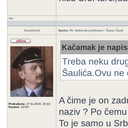
Vrh
Graničar18
Naslov:
Re: Balkanski primitivizam - Šaban Šaulić
Kačamak je napis
Treba neku drug
Šaulića.Ovu ne d
A čime je on zadu
Pridružen/a:
27 lis 2018, 10:42
Postovi:
10787
naziv ? Po čemu 
To je samo u Srbi