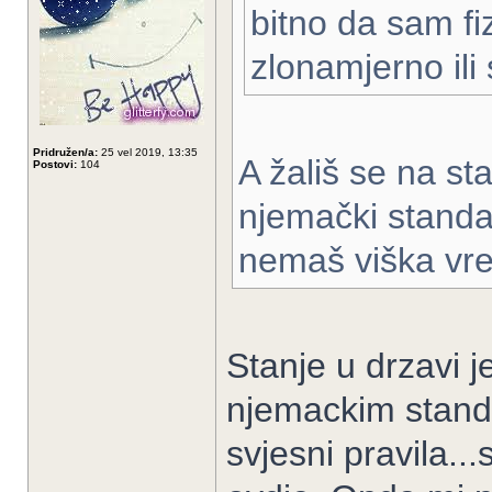
bitno da sam fi
zlonamjerno ili
Pridružen/a:
25 vel 2019, 13:35
A žališ se na sta
Postovi:
104
njemački standar
nemaš viška vr
Stanje u drzavi j
njemackim standa
svjesni pravila...