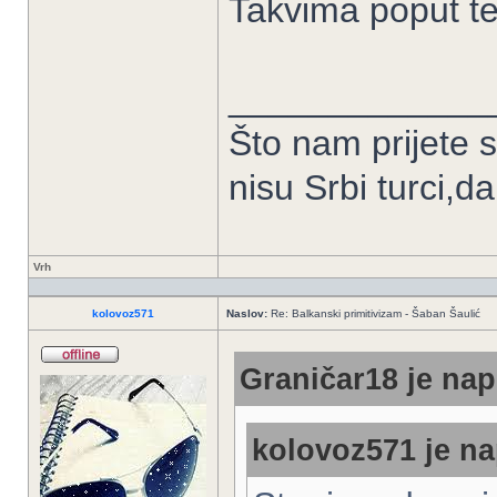
Takvima poput te
_____________
Što nam prijete 
nisu Srbi turci,d
Vrh
kolovoz571
Naslov:
Re: Balkanski primitivizam - Šaban Šaulić
Graničar18 je nap
kolovoz571 je na