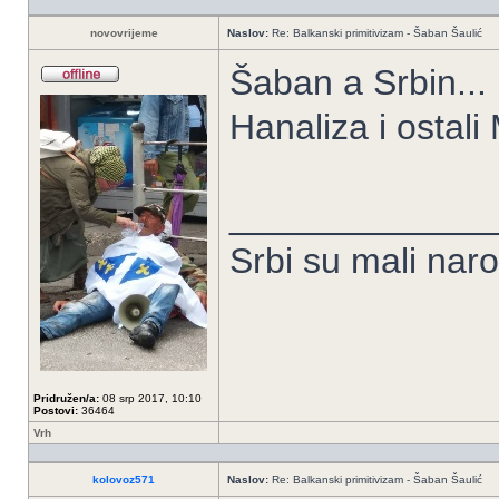
novovrijeme
Naslov:
Re: Balkanski primitivizam - Šaban Šaulić
Šaban a Srbin...
Hanaliza i ostal
_____________
Srbi su mali nar
Pridružen/a:
08 srp 2017, 10:10
Postovi:
36464
Vrh
kolovoz571
Naslov:
Re: Balkanski primitivizam - Šaban Šaulić