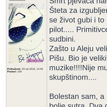
Smrt pjevača nar
Šteta za izgubljen
se život gubi i t
pilot..... Primiti
sudbini.
Zašto u Aleju vel
Pišu. Bio je velik
muzike!!!!Nije mu
Pridružen/a:
25 vel 2019, 13:35
Postovi:
104
skupštinom....
Bolestan sam, a n
bolje sutra. Dva