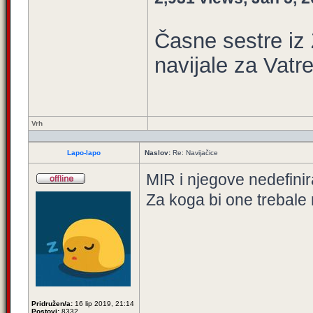
Časne sestre iz
navijale za Vatr
Vrh
Lapo-lapo
Naslov:
Re: Navijačice
MIR i njegove nedefini
Za koga bi one trebale 
Pridružen/a:
16 lip 2019, 21:14
Postovi:
8332