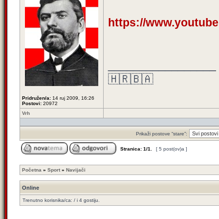
https://www.youtub
_________________
🇭🇷🇧🇦
Pridružen/a:
14 ruj 2009, 16:26
Postovi:
20972
Vrh
Prikaži postove “stare”:
Stranica:
1
/
1
.
[ 5 post(ov)a ]
Početna
»
Sport
»
Navijači
Online
Trenutno korisnika/ca: / i 4 gostiju.