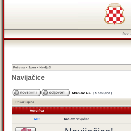
ČPP
Početna
»
Sport
»
Navijači
Navijačice
Stranica:
1
/
1
.
[ 5 post(ov)a ]
Prikaz ispisa
Autor/ica
MIR
Naslov:
Navijačice