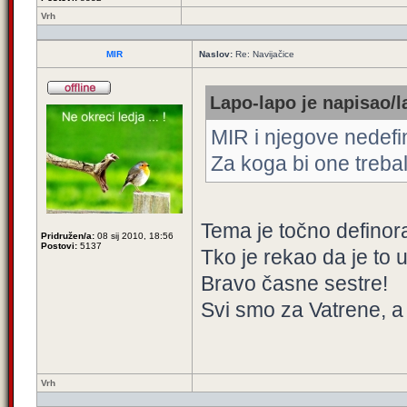
Vrh
MIR
Naslov:
Re: Navijačice
Lapo-lapo je napisao/l
MIR i njegove nedefi
Za koga bi one trebal
Tema je točno definor
Pridružen/a:
08 sij 2010, 18:56
Postovi:
5137
Tko je rekao da je to
Bravo časne sestre!
Svi smo za Vatrene, a 
Vrh