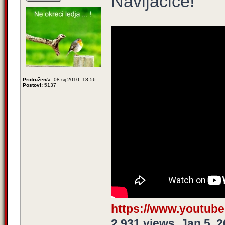
Navijačice!
Pridružen/a:
08 sij 2010, 18:56
Postovi:
5137
https://www.youtub
2,931 views, Jan 5, 