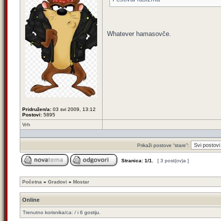
Whatever hamasovče.
Pridružen/a:
03 svi 2009, 13:12
Postovi:
5895
Vrh
Prikaži postove “stare”:
Stranica:
1
/
1
.
[ 3 post(ov)a ]
Početna
»
Gradovi
»
Mostar
Online
Trenutno korisnika/ca: / i 6 gostiju.