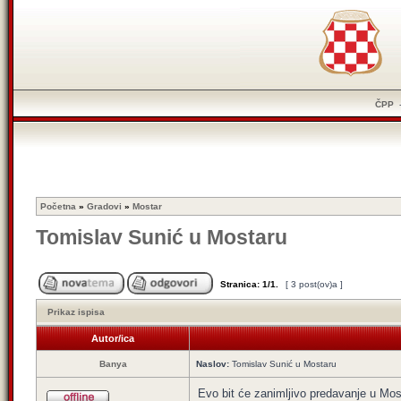
ČPP
Početna
»
Gradovi
»
Mostar
Tomislav Sunić u Mostaru
Stranica:
1
/
1
.
[ 3 post(ov)a ]
Prikaz ispisa
Autor/ica
Banya
Naslov:
Tomislav Sunić u Mostaru
Evo bit će zanimljivo predavanje u Most