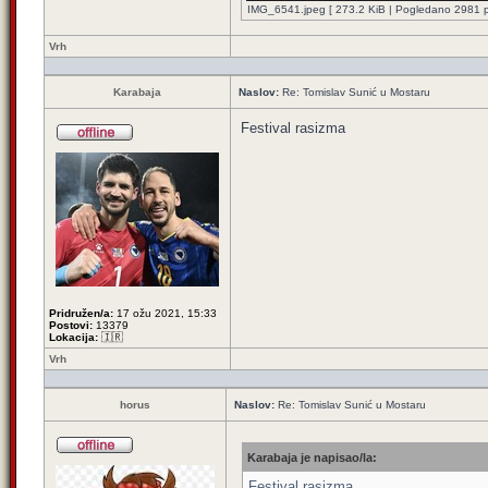
IMG_6541.jpeg [ 273.2 KiB | Pogledano 2981 pu
Vrh
Karabaja
Naslov:
Re: Tomislav Sunić u Mostaru
Festival rasizma
Pridružen/a:
17 ožu 2021, 15:33
Postovi:
13379
Lokacija:
🇮🇷
Vrh
horus
Naslov:
Re: Tomislav Sunić u Mostaru
Karabaja je napisao/la:
Festival rasizma