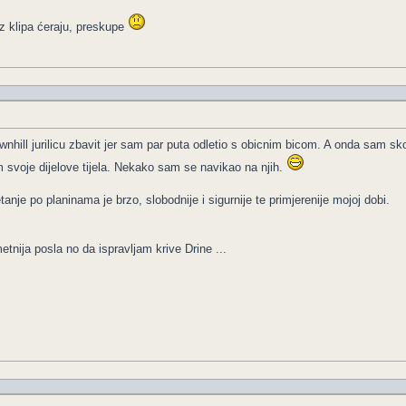
z klipa ćeraju, preskupe
hill jurilicu zbavit jer sam par puta odletio s obicnim bicom. A onda sam sko
im svoje dijelove tijela. Nekako sam se navikao na njih.
nje po planinama je brzo, slobodnije i sigurnije te primjerenije mojoj dobi.
nija posla no da ispravljam krive Drine ...