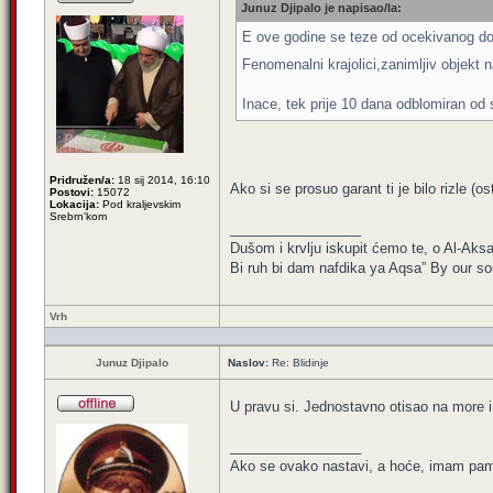
Junuz Djipalo je napisao/la:
E ove godine se teze od ocekivanog do
Fenomenalni krajolici,zanimljiv objekt
Inace, tek prije 10 dana odblomiran od 
Pridružen/a:
18 sij 2014, 16:10
Ako si se prosuo garant ti je bilo rizle (o
Postovi:
15072
Lokacija:
Pod kraljevskim
Srebrn'kom
_________________
Dušom i krvlju iskupit ćemo te, o Al-Aksa
Bi ruh bi dam nafdika ya Aqsa” By our sou
Vrh
Junuz Djipalo
Naslov:
Re: Blidinje
U pravu si. Jednostavno otisao na more i 
_________________
Ako se ovako nastavi, a hoće, imam pamet