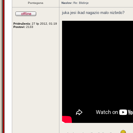
Pantagana
Naslov:
Re: Blidinje
juka jesi ikad nagazio malo nizbrdo?
Pridružen/a:
27 lip 2012, 01:19
Postovi:
2133