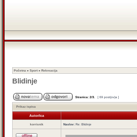
Početna
»
Sport
»
Rekreacija
Blidinje
Stranica:
2
/
3
.
[ 69 post(ov)a ]
Prikaz ispisa
Autor/ica
korrisnik
Naslov:
Re: Blidinje