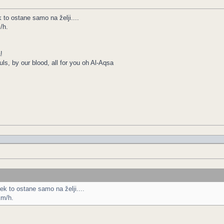
 to ostane samo na želji....
/h.
!
ls, by our blood, all for you oh Al-Aqsa
k to ostane samo na želji....
km/h.