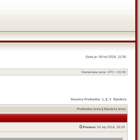
Sada je: 09 kol 2026, 11:56.
Vremenska zona: UTC + 01:00
Stranica
Prethodna
1
,
2
,
3
Sljedeća
Prethodna tema
|
Sljedeća tema
Postano:
03 srp 2014, 20:20