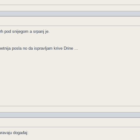
rh pod snijegom a srpanj je.
nija posla no da ispravljam krive Drine ...
uravaju događaj: