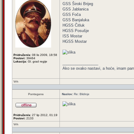
GSS Široki Brijeg
GSS Jablanica
GSS Foča
GSS Banjaluka
HGSS Čitluk
HGSS Posušje
ISS Mostar
HGSS Mostar
Pridružen/a:
08 lis 2009, 18:58
Postovi:
39464
Lokacija:
Gl. grad regije
_________________
Ako se ovako nastavi, a hoće, imam pamet
Vrh
Pantagana
Naslov:
Re: Blidinje
Pridružen/a:
27 lip 2012, 01:19
Postovi:
2133
Vrh