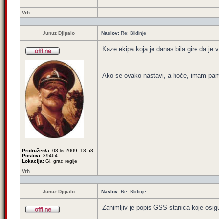
Vrh
Junuz Djipalo
Naslov:
Re: Blidinje
Kaze ekipa koja je danas bila gire da je v
_________________
Ako se ovako nastavi, a hoće, imam pamet
Pridružen/a:
08 lis 2009, 18:58
Postovi:
39464
Lokacija:
Gl. grad regije
Vrh
Junuz Djipalo
Naslov:
Re: Blidinje
Zanimljiv je popis GSS stanica koje osig