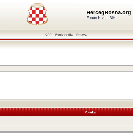
HercegBosna.org
Forum Hrvata BiH
ČPP
-
Registracija
-
Prijava
Poruka