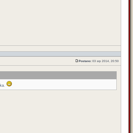
Postano:
03 srp 2014, 20:50
eka.