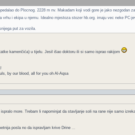
pedalao do Plocnog. 2228 m nv. Makadam koji vodi gore je jako nezgodan za 
 na vrhu i ekipa u njemu. Idealno mjestoza stozer hb.org. imaju vec neke PC-j
snijega put za vozila.
statke kamenčića) u tijelu. Jesil išao doktoru ili si samo isprao rakijom
!
ls, by our blood, all for you oh Al-Aqsa
ispralo more. Trebam li napominjat da stavljanje soli na rane nije samo izrek
nija posla no da ispravljam krive Drine ...