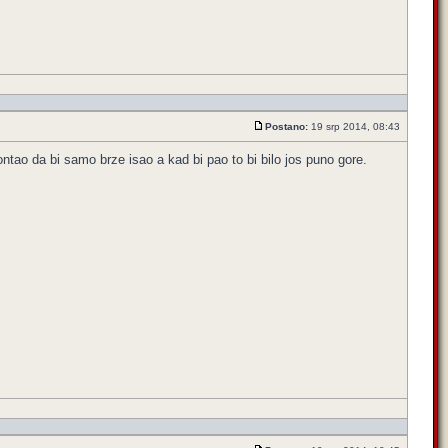
Postano:
19 srp 2014, 08:43
ntao da bi samo brze isao a kad bi pao to bi bilo jos puno gore.