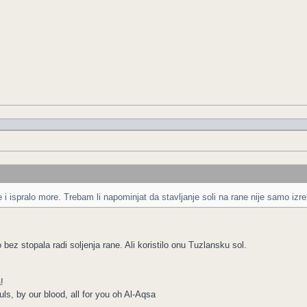
i ispralo more. Trebam li napominjat da stavljanje soli na rane nije samo izr
bez stopala radi soljenja rane. Ali koristilo onu Tuzlansku sol.
!
ls, by our blood, all for you oh Al-Aqsa