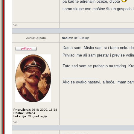
pa kad te adrenalin ožeže, divota
samo skupe ove mašine što ih gospoda i
Vrh
Junuz Djipalo
Naslov:
Re: Blidinje
Dasta sam. Mislio sam si i tamo neku down
Privlaci me ali sam prestar i previse vol
Zato sad sam se prebacio na treking. Kreta
_________________
Ako se ovako nastavi, a hoće, imam pamet
Pridružen/a:
08 lis 2009, 18:58
Postovi:
39464
Lokacija:
Gl. grad regije
Vrh