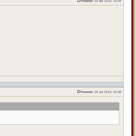
Postano:
19 srp 2014, 10:45
Postano:
19 srp 2014, 23:40