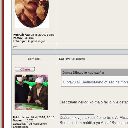
Pridružen/a:
08 lis 2009, 18:58
Postovi:
39464
Lokacija:
Gl. grad regije
Vrh
korrisnik
Naslov:
Re: Blidinje
Junuz Djipalo je napisao/la:
U pravu si. Jednostavno otisao na more 
Jest znam nekog ko malo falilo nije ostao 
_________________
Dušom i krvlju iskupit ćemo te, o Al-Aksa
Pridružen/a:
18 sij 2014, 16:10
Postovi:
15072
Bi ruh bi dam nafdika ya Aqsa” By our sou
Lokacija:
Pod kraljevskim
Srebrn'kom