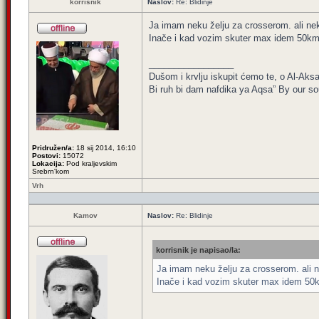
korrisnik
Naslov:
Re: Blidinje
Ja imam neku želju za crosserom. ali nek
Inače i kad vozim skuter max idem 50km
_________________
Dušom i krvlju iskupit ćemo te, o Al-Aksa
Bi ruh bi dam nafdika ya Aqsa” By our sou
Pridružen/a:
18 sij 2014, 16:10
Postovi:
15072
Lokacija:
Pod kraljevskim
Srebrn'kom
Vrh
Kamov
Naslov:
Re: Blidinje
korrisnik je napisao/la:
Ja imam neku želju za crosserom. ali ne
Inače i kad vozim skuter max idem 50