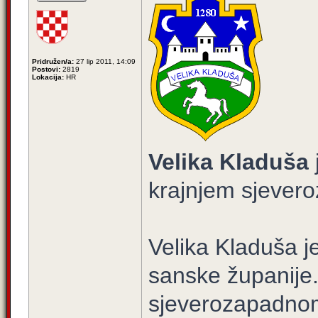
Pridružen/a:
27 lip 2011, 14:09
Postovi:
2819
Lokacija:
HR
Velika Kladuša
krajnjem sjever
Velika Kladuša 
sanske županije.
sjeverozapadnom