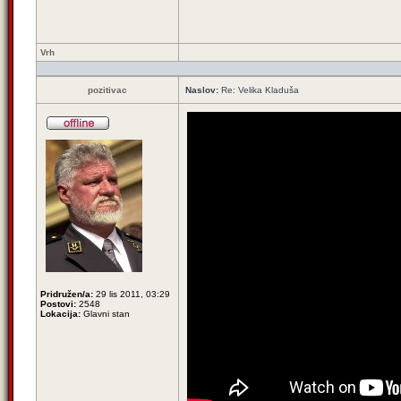
Vrh
pozitivac
Naslov:
Re: Velika Kladuša
Pridružen/a:
29 lis 2011, 03:29
Postovi:
2548
Lokacija:
Glavni stan