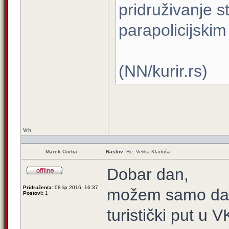
pridruživanje s
parapolicijskim
(NN/kurir.rs)
Vrh
Marek Corba
Naslov:
Re: Velika Kladuša
Dobar dan,
Pridružen/a:
08 lip 2016, 16:37
možem samo da 
Postovi:
1
turistički put u V