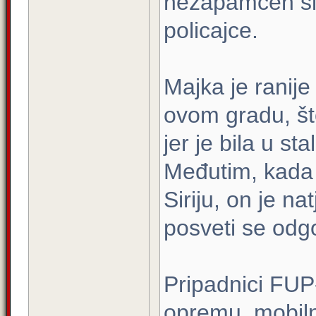
nezapamćen slu
policajce.
Majka je ranije
ovom gradu, što 
jer je bila u s
Međutim, kada 
Siriju, on je na
posveti se odgo
Pripadnici FUP-
opremu, mobiln