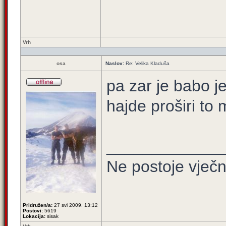
Vrh
osa
Naslov:
Re: Velika Kladuša
pa zar je babo j
hajde proširi to 
_____________
Ne postoje vječni p
Pridružen/a:
27 svi 2009, 13:12
Postovi:
5619
Lokacija:
sisak