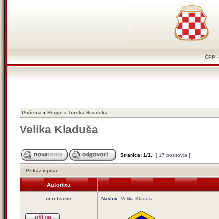
ČPP
Početna
»
Regije
»
Turska Hrvatska
Velika Kladuša
Stranica:
1
/
1
.
[ 17 post(ov)a ]
Prikaz ispisa
Autor/ica
neretvanin
Naslov:
Velika Kladuša