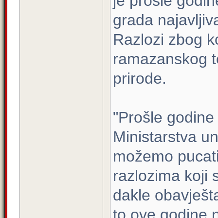
je prošle godi
grada najavljiva
Razlozi zbog ko
ramazanskog t
prirode.
"Prošle godine
Ministarstva u
možemo pucati
razlozima koji 
dakle obavješt
to ove godine n