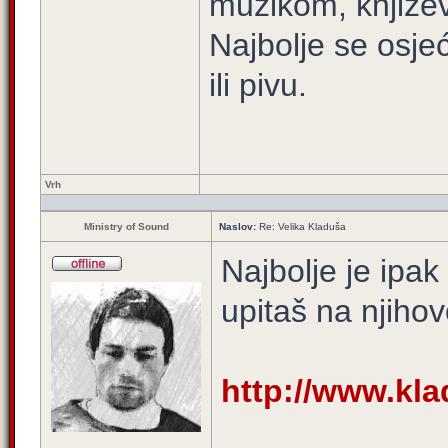
muzikom, književ
Najbolje se osje
ili pivu.
Vrh
Ministry of Sound
Naslov:
Re: Velika Kladuša
Najbolje je ipak 
upitaš na njihov
http://www.kla