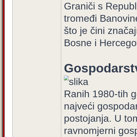
Graniči s Republ
tromeđi Banovine
što je čini znača
Bosne i Hercego
Gospodarst
Ranih 1980-tih g
najveći gospodar
postojanja. U t
ravnomjerni gosp