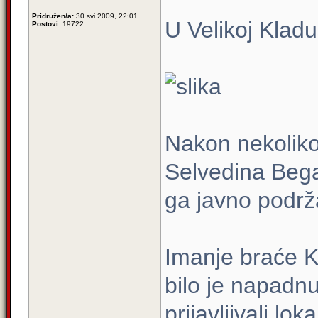
Pridružen/a:
30 svi 2009, 22:01
U Velikoj Kladu
Postovi:
19722
Nakon nekoliko
Selvedina Began
ga javno podrža
Imanje braće K
bilo je napadn
prijavljivali loka