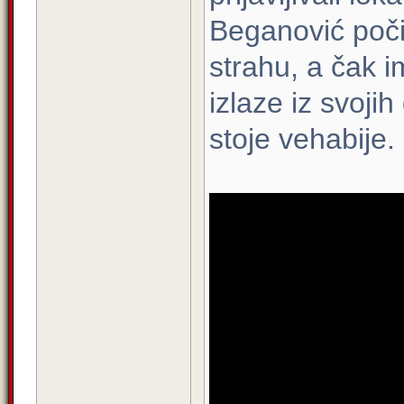
Beganović počin
strahu, a čak i
izlaze iz svoj
stoje vehabije.