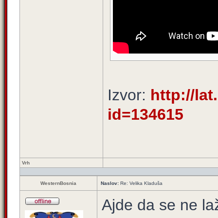
Izvor:
http://lat
id=134615
Vrh
WesternBosnia
Naslov:
Re: Velika Kladuša
Ajde da se ne l