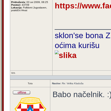
Pridružen/a:
03 svi 2009, 08:25
https://www.f
Postovi:
43709
Lokacija:
Folklorni Jugoslaven,
praktični Hrvat
____________
sklon'se bona Zi
oćima kurišu
Vrh
Tuta
Naslov:
Re: Velika Kladuša
Babo načelnik. :