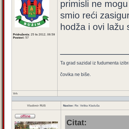
primisli ne mogu 
smio reći zasigur
hodža i ovi lažu 
Pridružen/a:
25 lis 2012, 06:59
Postovi:
57
_____________
Ta grad sazidal iz fudumenta izibr
čovika ne biše.
Vrh
Vladimir RUS
Naslov:
Re: Velika Kladuša
Citat: