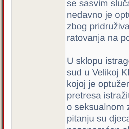
se sasvim sluč
nedavno je opt
zbog pridruživa
ratovanja na pod
U sklopu istrag
sud u Velikoj K
kojoj je optuže
pretresa istraž
o seksualnom z
pitanju su djec