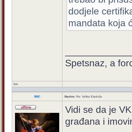
dodjele certifi
mandata koja ć
____________
Spetsnaz, a for
Vrh
BBC
Naslov:
Re: Velika Kladuša
Vidi se da je V
građana i imovi