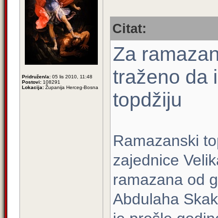
Citat:
Za ramazans
traženo da i
Pridružen/a:
05 lis 2010, 11:48
Postovi:
108291
Lokacija:
Županija Herceg-Bosna
topdžiju
Ramazanski top
zajednice Veli
ramazana od g
Abdulaha Skake,