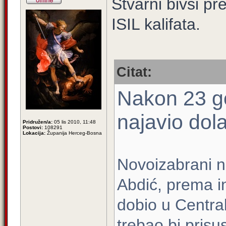
Stvarni bivši pr
ISIL kalifata.
Citat:
Nakon 23 go
najavio dol
Pridružen/a:
05 lis 2010, 11:48
Postovi:
108291
Lokacija:
Županija Herceg-Bosna
Novoizabrani n
Abdić, prema i
dobio u Central
trebao bi prisu