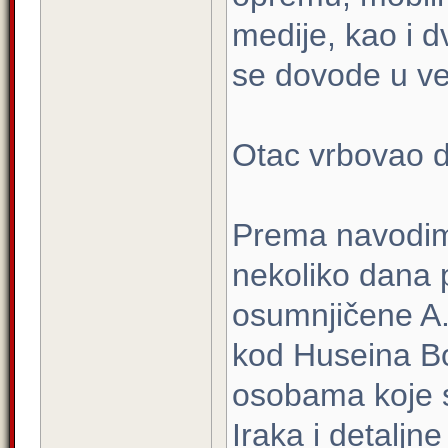
medije, kao i d
se dovode u vez
Otac vrbovao d
Prema navodima
nekoliko dana 
osumnjičene A.
kod Huseina Bo
osobama koje su
Iraka i detaljne