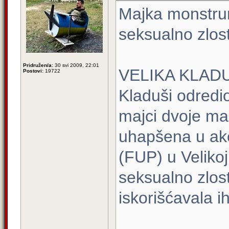
Majka monstrum
seksualno zlosta
Pridružen/a:
30 svi 2009, 22:01
VELIKA KLADUŠA
Postovi:
19722
Kladuši odredio
majci dvoje mal
uhapšena u akci
(FUP) u Veliko
seksualno zlosta
iskorišćavala i