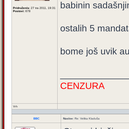
babinin sadašnji
Pridružen/a:
27 tra 2011, 19:31
Postovi:
678
ostalih 5 mandat
bome još uvik au
_____________
CENZURA
Vrh
BBC
Naslov:
Re: Velika Kladuša