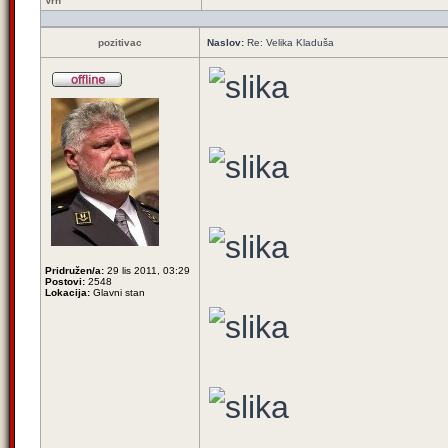
Vrh
pozitivac
Naslov:
Re: Velika Kladuša
Pridružen/a:
29 lis 2011, 03:29
Postovi:
2548
Lokacija:
Glavni stan