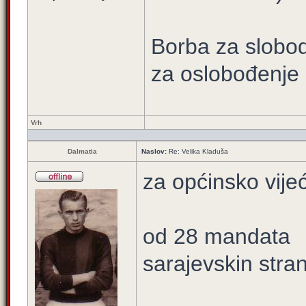
Borba za slobod
za oslobođenje 
Vrh
Dalmatia
Naslov:
Re: Velika Kladuša
za općinsko vije
od 28 mandata
sarajevskin str