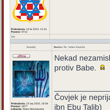
Pridružen/a:
10 lis 2013, 21:41
Postovi:
9712
Vrh
Sandalj
Naslov:
Re: Velika Kladuša
Nekad nezamisl
protiv Babe.
____________
Čovjek je neprij
Pridružen/a:
15 srp 2010, 16:04
ibn Ebu Talib)
Postovi:
1877
Lokacija:
Stara Hercegovina