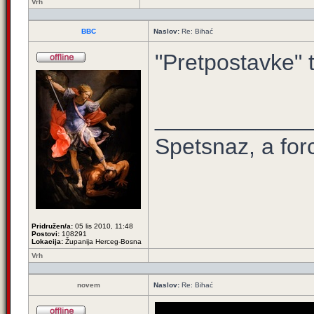
Vrh
BBC
Naslov:
Re: Bihać
"Pretpostavke" ti
____________
Spetsnaz, a for
Pridružen/a:
05 lis 2010, 11:48
Postovi:
108291
Lokacija:
Županija Herceg-Bosna
Vrh
novem
Naslov:
Re: Bihać