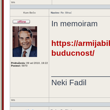
Vrh
Kum Bečo
Naslov:
Re: Bihać
In memoiram
https://armijabi
buducnost/
Pridružen/a:
09 vel 2010, 19:22
Postovi:
5970
_____________
Neki Fadil
Vrh