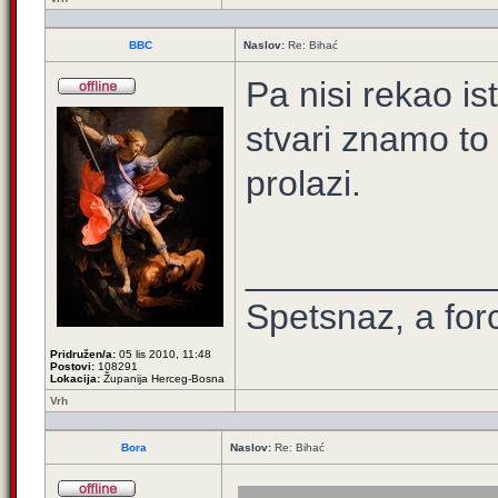
BBC
Naslov:
Re: Bihać
Pa nisi rekao i
stvari znamo to
prolazi.
____________
Spetsnaz, a for
Pridružen/a:
05 lis 2010, 11:48
Postovi:
108291
Lokacija:
Županija Herceg-Bosna
Vrh
Bora
Naslov:
Re: Bihać