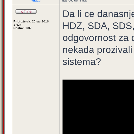
telaad
Naslov:
Re: Bihać
Da li ce danasnje
Pridružen/a:
25 stu 2016,
HDZ, SDA, SDS, 
17:24
Postovi:
687
odgovornost za d
nekada prozival
sistema?