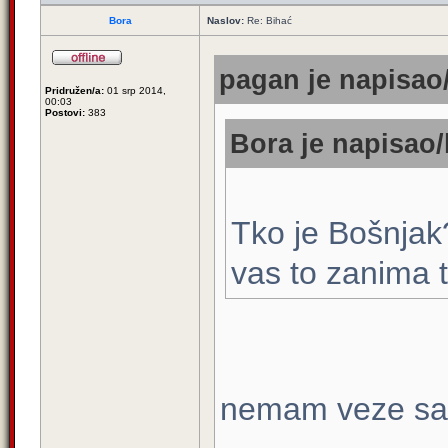
Bora
Naslov:
Re: Bihać
pagan je napisao/
Pridružen/a:
01 srp 2014,
00:03
Postovi:
383
Bora je napisao/
Tko je Bošnjak?
vas to zanima t
nemam veze sa t