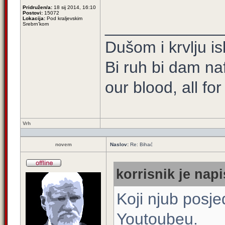
Pridružen/a:
18 sij 2014, 16:10
Postovi:
15072
Lokacija:
Pod kraljevskim
_____________
Srebrn'kom
Dušom i krvlju is
Bi ruh bi dam na
our blood, all fo
Vrh
novem
Naslov:
Re: Bihać
korrisnik je napi
Koji njub posj
Youtoubeu.