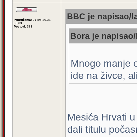
BBC je napisao/l
Pridružen/a:
01 srp 2014,
00:03
Postovi:
383
Bora je napisao/
Mnogo manje o
ide na živce, a
Mesića Hrvati u 
dali titulu poča