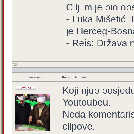
Cilj im je bio o
- Luka Mišetić: 
je Herceg-Bosn
- Reis: Država 
Vrh
korrisnik
Naslov:
Re: Bihać
Koji njub posjed
Youtoubeu.
Neda komentarisat
clipove.