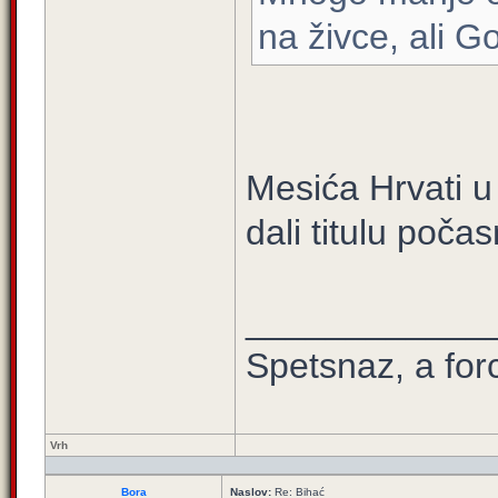
na živce, ali G
Mesića Hrvati u
dali titulu poča
____________
Spetsnaz, a for
Vrh
Bora
Naslov:
Re: Bihać