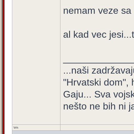
nemam veze sa t
al kad vec jesi..
_____________
...naši zadržava
"Hrvatski dom", 
Gaju... Sva voj
nešto ne bih ni 
Vrh