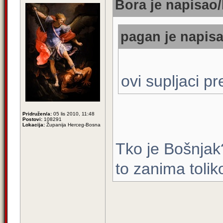
Bora je napisao/
pagan je napisa
ovi supljaci pr
Pridružen/a:
05 lis 2010, 11:48
Postovi:
108291
Lokacija:
Županija Herceg-Bosna
Tko je Bošnjak
to zanima tolik