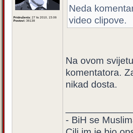
Neda komentaris
video clipove.
Pridružen/a:
27 lis 2010, 15:06
Postovi:
36138
Na ovom svijetu
komentatora. Zat
nikad dosta.
____________
- BiH se Muslima
Cilj im je bio o