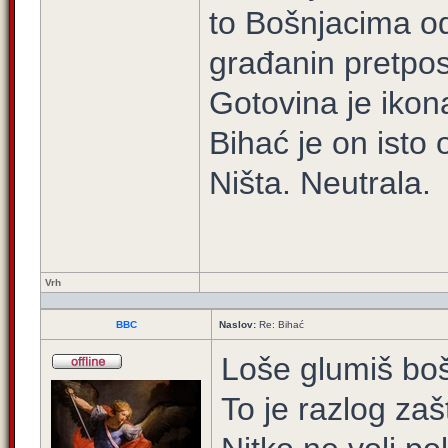
to Bošnjacima od
građanin pretpos
Gotovina je ikon
Bihać je on isto 
Ništa. Neutrala.
Vrh
BBC
Naslov:
Re: Bihać
Loše glumiš boš
To je razlog zaš