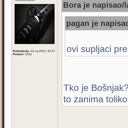
Bora je napisao/l
pagan je napisao
ovi supljaci pre
Pridružen/a:
24 ruj 2010, 22:57
Postovi:
2541
Tko je Bošnjak?
to zanima toliko