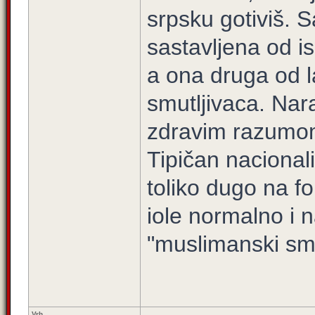
srpsku gotiviš. 
sastavljena od isk
a ona druga od l
smutljivaca. Nar
zdravim razumo
Tipičan nacionali
toliko dugo na f
iole normalno i
"muslimanski smut
Vrh