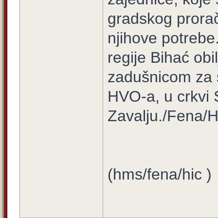
gradskog prora
njihove potrebe
regije Bihać ob
zadušnicom za s
HVO-a, u crkvi 
Zavalju./Fena/
(hms/fena/hic )