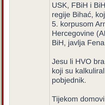
USK, FBiH i BiH
regije Bihać, ko
5. korpusom Arm
Hercegovine (AR
BiH, javlja Fena
Jesu li HVO brani
koji su kalkulira
pobjednik.
Tijekom domovi