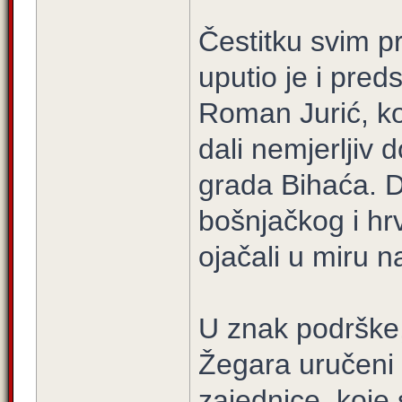
Čestitku svim p
uputio je i pre
Roman Jurić, ko
dali nemjerljiv 
grada Bihaća. D
bošnjačkog i hrv
ojačali u miru n
U znak podrške
Žegara uručeni s
zajednice, koje