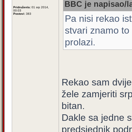
BBC je napisao/l
Pridružen/a:
01 srp 2014,
00:03
Postovi:
383
Pa nisi rekao i
stvari znamo to 
prolazi.
Rekao sam dvije 
žele zamjeriti sr
bitan.
Dakle sa jedne s
predsjednik pod