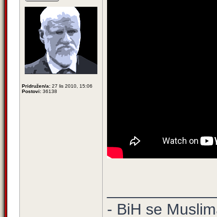
Pridružen/a:
27 lis 2010, 15:06
Postovi:
36138
____________
- BiH se Muslima