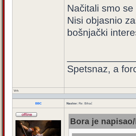
Načitali smo se
Nisi objasnio za
bošnjački intere
____________
Spetsnaz, a for
Vrh
BBC
Naslov:
Re: Bihać
Bora je napisao/