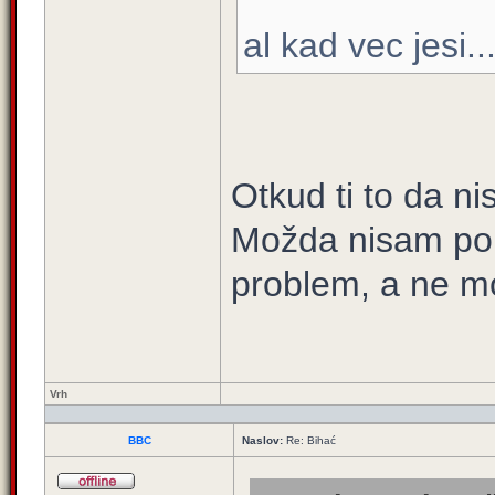
al kad vec jesi..
Otkud ti to da n
Možda nisam po tv
problem, a ne mo
Vrh
BBC
Naslov:
Re: Bihać