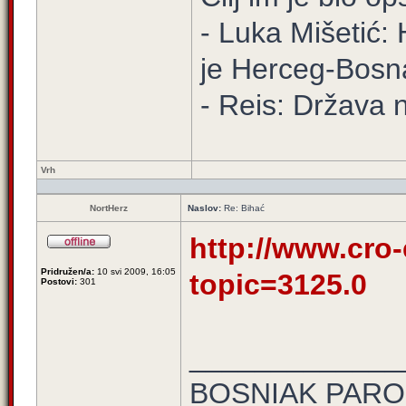
- Luka Mišetić: 
je Herceg-Bosn
- Reis: Država 
Vrh
NortHerz
Naslov:
Re: Bihać
http://www.cro
Pridružen/a:
10 svi 2009, 16:05
topic=3125.0
Postovi:
301
_____________
BOSNIAK PARO