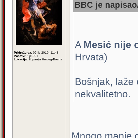
BBC je napisao/
A
Mesić nije
Pridružen/a:
05 lis 2010, 11:48
Hrvata)
Postovi:
108291
Lokacija:
Županija Herceg-Bosna
Bošnjak, laže 
nekvalitetno.
Mnogo manje o