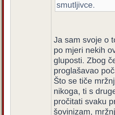
smutljivce.
Ja sam svoje o 
po mjeri nekih o
gluposti. Zbog č
proglašavao po
Što se tiče mržn
nikoga, ti s drug
pročitati svaku p
šovinizam, mržnj