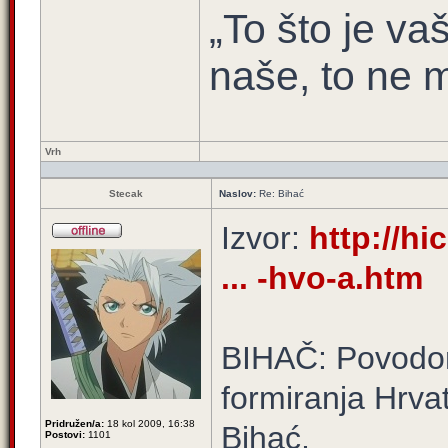
„To što je vaš
naše, to ne m
Vrh
Stecak
Naslov:
Re: Bihać
Izvor:
http://h
... -hvo-a.htm
BIHAČ: Povodom
formiranja Hrva
Pridružen/a:
18 kol 2009, 16:38
Bihać,
Postovi:
1101