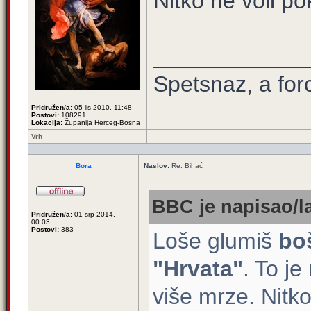
Nitko ne voli po
____________
Spetsnaz, a for
Pridružen/a:
05 lis 2010, 11:48
Postovi:
108291
Lokacija:
Županija Herceg-Bosna
Vrh
Bora
Naslov:
Re: Bihać
BBC je napisao/l
Pridružen/a:
01 srp 2014,
00:03
Postovi:
383
Loše glumiš
bo
"Hrvata"
. To je
više mrze. Nitko