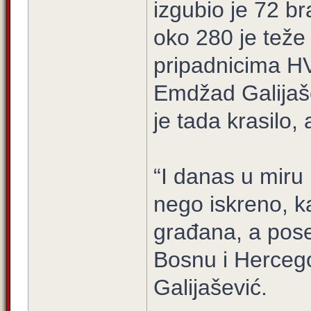
izgubio je 72 bra
oko 280 je teže 
pripadnicima H
Emdžad Galijaše
je tada krasilo, 
“I danas u miru 
nego iskreno, ka
građana, a poseb
Bosnu i Hercego
Galijašević.