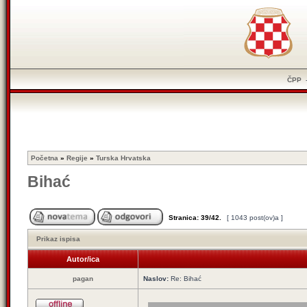
ČPP
Početna
»
Regije
»
Turska Hrvatska
Bihać
Stranica:
39
/
42
.
[ 1043 post(ov)a ]
Prikaz ispisa
Autor/ica
pagan
Naslov:
Re: Bihać