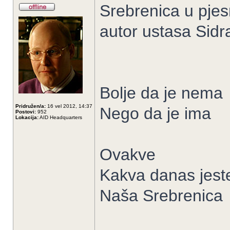
Srebrenica u pjes
autor ustasa Sid
Bolje da je nema
Pridružen/a:
16 vel 2012, 14:37
Nego da je ima
Postovi:
952
Lokacija:
AID Headquarters
Ovakve
Kakva danas jest
Naša Srebrenica