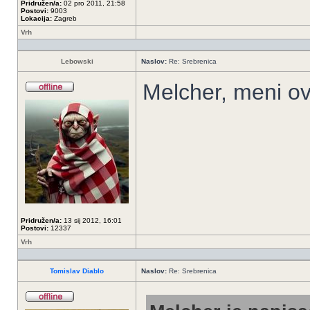
Pridružen/a:
02 pro 2011, 21:58
Postovi:
9003
Lokacija:
Zagreb
Vrh
Lebowski
Naslov:
Re: Srebrenica
Melcher, meni ov
Pridružen/a:
13 sij 2012, 16:01
Postovi:
12337
Vrh
Tomislav Diablo
Naslov:
Re: Srebrenica