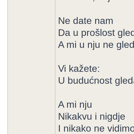
Ne date nam
Da u prošlost gl
A mi u nju ne gle
Vi kažete:
U budućnost gleda
A mi nju
Nikakvu i nigdje
I nikako ne vidim