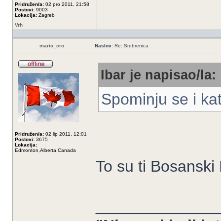
Pridružen/a:
02 pro 2011, 21:58
Postovi:
9003
Lokacija:
Zagreb
Vrh
mario_cro
Naslov:
Re: Srebrenica
Ibar je napisao/la:
Spominju se i kato
Pridružen/a:
02 lip 2011, 12:01
Postovi:
3675
Lokacija:
Edmonton,Alberta,Canada
To su ti Bosanski 
______________