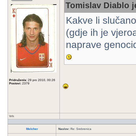
Tomislav Diablo j
Kakve li slučan
(gdje ih je vjero
naprave genocid
Pridružen/a:
29 pro 2010, 00:26
Postovi:
2379
Vrh
Melcher
Naslov:
Re: Srebrenica