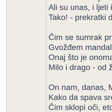
Ali su unas, i ljet
Tako! - prekratki 
Čim se sumrak prv
Gvožđem mandali
Onaj što je onom
Milo i drago - od 
On nam, danas, Mi
Kako da spava sr
Čim sklopi oči, e