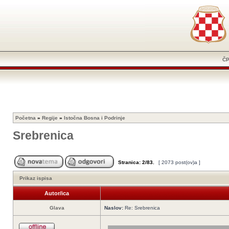
Č
Početna
»
Regije
»
Istočna Bosna i Podrinje
Srebrenica
Stranica:
2
/
83
.
[ 2073 post(ov)a ]
Prikaz ispisa
Autor/ica
Glava
Naslov:
Re: Srebrenica