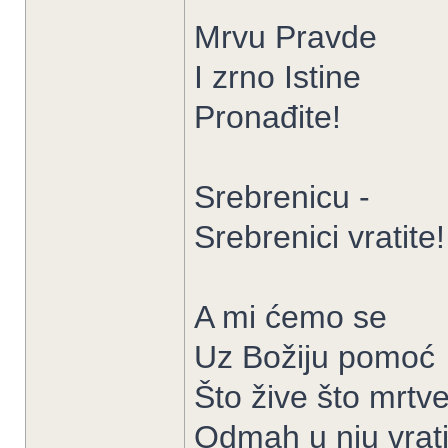
Mrvu Pravde
I zrno Istine
Pronađite!
Srebrenicu -
Srebrenici vratite!
A mi ćemo se
Uz Božiju pomoć
Što žive što mrtv
Odmah u nju vrati