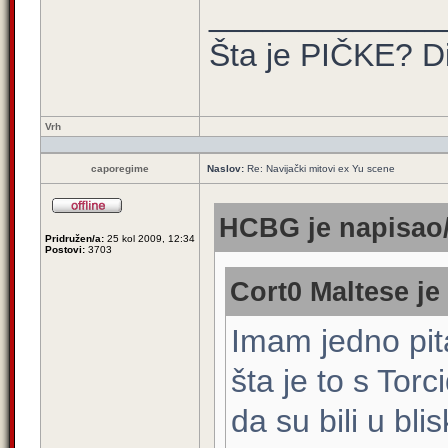
_____________
Šta je PIČKE? Di
Vrh
caporegime
Naslov:
Re: Navijački mitovi ex Yu scene
HCBG je napisao/
Pridružen/a:
25 kol 2009, 12:34
Postovi:
3703
Cort0 Maltese je
Imam jedno pit
šta je to s Tor
da su bili u bl