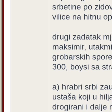
srbetine po zido
vilice na hitnu op
drugi zadatak mj
maksimir, utakmi
grobarskih spor
300, boysi sa str
a) hrabri srbi z
ustaša koji u hi
drogirani i dalj