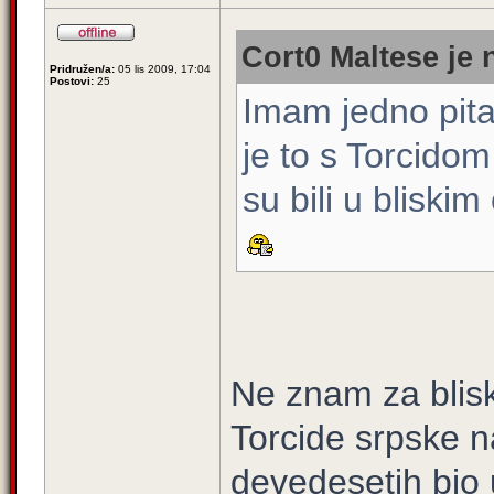
Cort0 Maltese je 
Pridružen/a:
05 lis 2009, 17:04
Postovi:
25
Imam jedno pita
je to s Torcidom
su bili u bliski
Ne znam za bliske
Torcide srpske n
devedesetih bio u