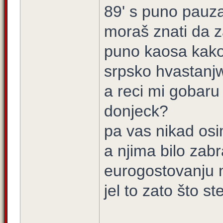
89' s puno pauza
moraš znati da za
puno kaosa kako t
srpsko hvastanj
a reci mi gobaru 
donjeck?
pa vas nikad osi
a njima bilo zabr
eurogostovanju 
jel to zato što s