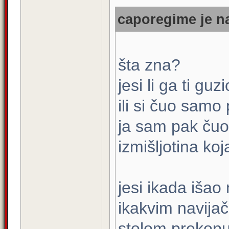
caporegime je na
šta zna?
jesi li ga ti guz
ili si čuo samo
ja sam pak čuo 
izmišljotina koj
jesi ikada išao
ikakvim navijač
stolom prekopu