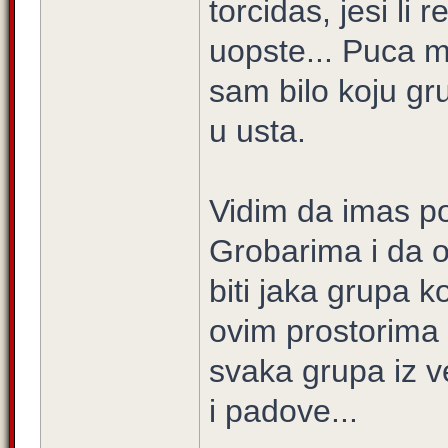
torcidas, jesi li 
uopste... Puca me
sam bilo koju g
u usta.
Vidim da imas p
Grobarima i da o
biti jaka grupa 
ovim prostorima 
svaka grupa iz v
i padove...