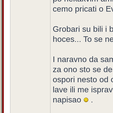
cemo pricati o E
Grobari su bili i 
hoces... To se n
I naravno da sam
za ono sto se de
ospori nesto od
lave ili me ispr
napisao
.