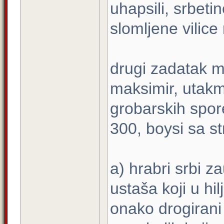
uhapsili, srbet
slomljene vilice 
drugi zadatak m
maksimir, utakm
grobarskih spor
300, boysi sa st
a) hrabri srbi z
ustaša koji u hi
onako drogirani