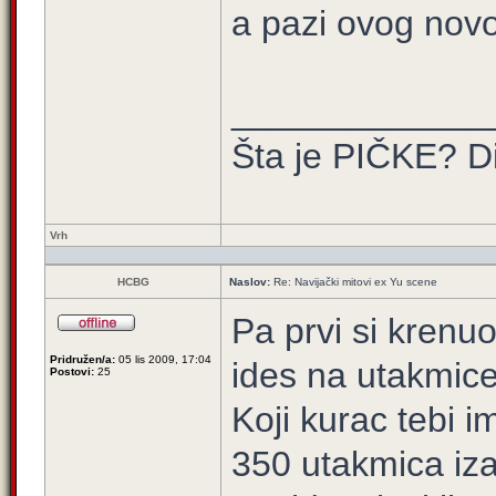
a pazi ovog novog
_____________
Šta je PIČKE? Di
Vrh
HCBG
Naslov:
Re: Navijački mitovi ex Yu scene
Pa prvi si krenuo 
Pridružen/a:
05 lis 2009, 17:04
ides na utakmice
Postovi:
25
Koji kurac tebi
350 utakmica iza 