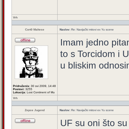
Vrh
Cort0 Maltese
Naslov:
Re: Navijački mitovi ex Yu scene
Imam jedno pitan
to s Torcidom i U
u bliskim odnosi
Pridružen/a:
30 svi 2009, 14:48
Postovi:
3255
Lokacija:
Lost Continent of Mu
Vrh
Zepce Jugend
Naslov:
Re: Navijački mitovi ex Yu scene
UF su oni što su