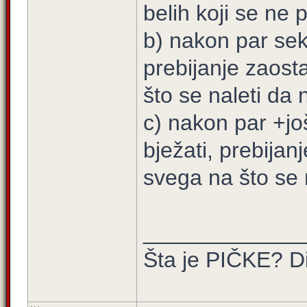
belih koji se ne 
b) nakon par sek
prebijanje zaost
što se naleti da 
c) nakon par +jo
bježati, prebijan
svega na što se n
_____________
Šta je PIČKE? Di