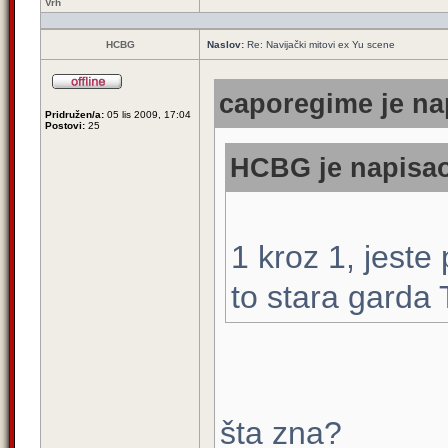
Vrh
HCBG
Naslov:
Re: Navijački mitovi ex Yu scene
caporegime je na
Pridružen/a:
05 lis 2009, 17:04
Postovi:
25
HCBG je napisao
1 kroz 1, jeste
to stara garda 
šta zna?