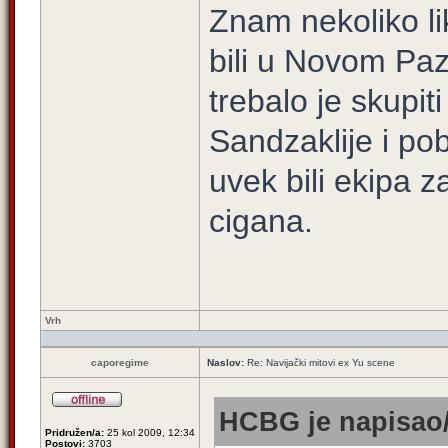
Znam nekoliko li
bili u Novom Paz
trebalo je skupit
Sandzaklije i pob
uvek bili ekipa z
cigana.
Vrh
caporegime
Naslov:
Re: Navijački mitovi ex Yu scene
HCBG je napisao/
Pridružen/a:
25 kol 2009, 12:34
Postovi:
3703