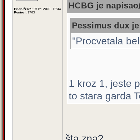
HCBG je napisao/
Pridružen/a:
25 kol 2009, 12:34
Postovi:
3703
Pessimus dux je 
"Procvetala bel
1 kroz 1, jeste 
to stara garda T
šta zna?