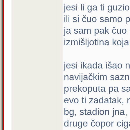
jesi li ga ti guzi
ili si čuo samo 
ja sam pak čuo o
izmišljotina koja
jesi ikada išao
navijačkim sazna
prekoputa pa sa
evo ti zadatak, 
bg, stadion jna,
druge čopor cig