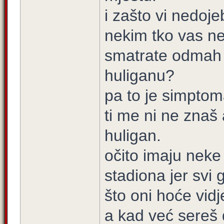
i zašto vi nedoje
nekim tko vas ne
smatrate odmah o
huliganu?
pa to je simptom
ti me ni ne znaš
huligan.
očito imaju nek
stadiona jer svi
što oni hoće vidje
a kad već sereš d