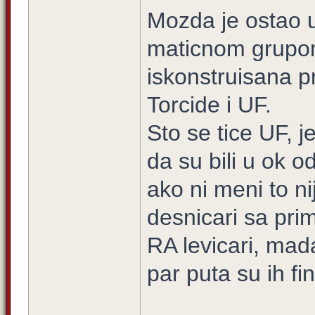
Mozda je ostao 
maticnom grupom
iskonstruisana pr
Torcide i UF.
Sto se tice UF, 
da su bili u ok 
ako ni meni to nij
desnicari sa pri
RA levicari, mada 
par puta su ih fi