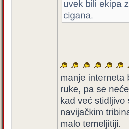
uvek bili ekipa 
cigana.
manje interneta b
ruke, pa se nećet
kad već stidljivo
navijačkim tribi
malo temeljitiji.