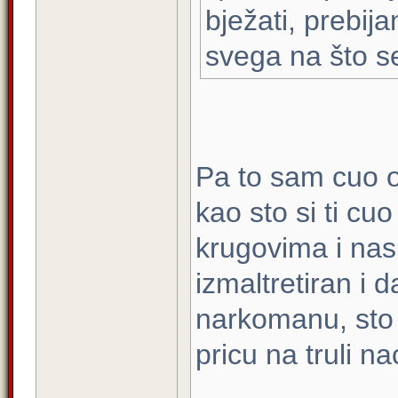
bježati, prebija
svega na što se
Pa to sam cuo 
kao sto si ti cu
krugovima i nas
izmaltretiran i 
narkomanu, sto 
pricu na truli n