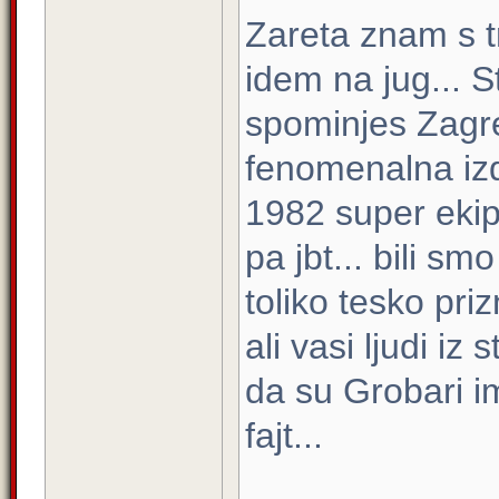
Zareta znam s t
idem na jug... S
spominjes Zagre
fenomenalna iz
1982 super ekip
pa jbt... bili sm
toliko tesko pri
ali vasi ljudi iz
da su Grobari i
fajt...