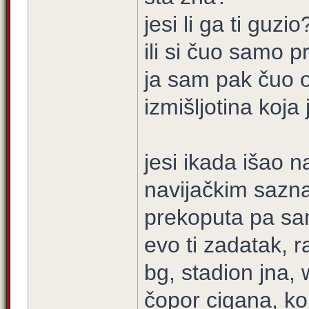
jesi li ga ti guzio
ili si čuo samo p
ja sam pak čuo o
izmišljotina koja
jesi ikada išao 
navijačkim sazna
prekoputa pa sa
evo ti zadatak, r
bg, stadion jna,
čopor cigana, ko