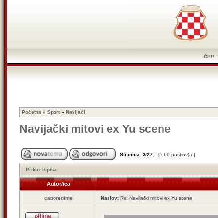
ČPP
Početna
»
Sport
»
Navijači
Navijački mitovi ex Yu scene
Stranica:
3
/
27
.
[ 660 post(ov)a ]
Prikaz ispisa
Autor/ica
caporegime
Naslov:
Re: Navijački mitovi ex Yu scene