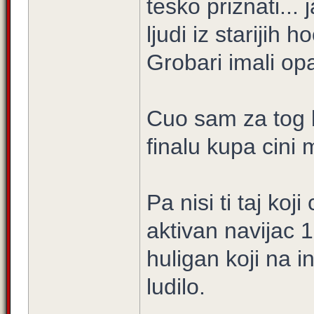
tesko priznati...
ljudi iz starijih 
Grobari imali opa
Cuo sam za tog b
finalu kupa cini m
Pa nisi ti taj ko
aktivan navijac 1
huligan koji na i
ludilo.