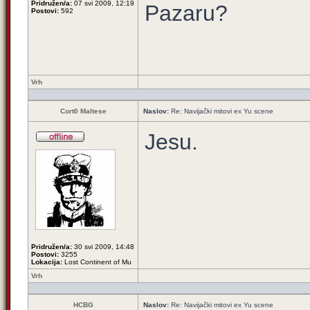
Pridružen/a:
07 svi 2009, 12:19
Pazaru?
Postovi:
592
Vrh
Cort0 Maltese
Naslov:
Re: Navijački mitovi ex Yu scene
Jesu.
Pridružen/a:
30 svi 2009, 14:48
Postovi:
3255
Lokacija:
Lost Continent of Mu
Vrh
HCBG
Naslov:
Re: Navijački mitovi ex Yu scene