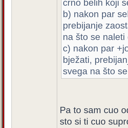
crno belih koji 
b) nakon par sek
prebijanje zaost
na što se naleti
c) nakon par +j
bježati, prebija
svega na što se 
Pa to sam cuo o
sto si ti cuo sup