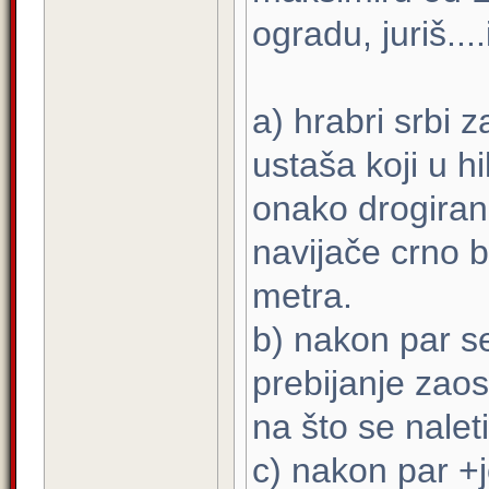
ogradu, juriš....
a) hrabri srbi 
ustaša koji u h
onako drogirani
navijače crno b
metra.
b) nakon par se
prebijanje zaos
na što se nalet
c) nakon par +j