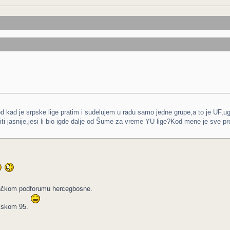
od kad je srpske lige pratim i sudelujem u radu samo jedne grupe,a to je UF
ti jasnije,jesi li bio igde dalje od Šume za vreme YU lige?Kod mene je sve pr
ijačkom podforumu hercegbosne.
ojskom 95.