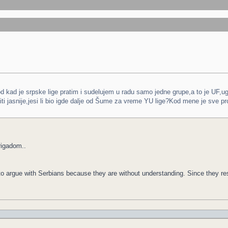
od kad je srpske lige pratim i sudelujem u radu samo jedne grupe,a to je UF
ti jasnije,jesi li bio igde dalje od Šume za vreme YU lige?Kod mene je sve pr
brigadom..
le to argue with Serbians because they are without understanding. Since they 