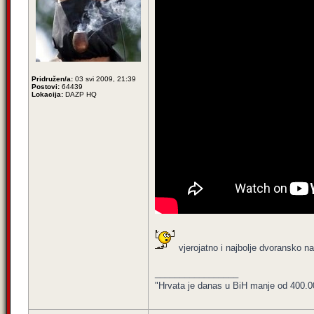
Pridružen/a:
03 svi 2009, 21:39
Postovi:
64439
Lokacija:
DAZP HQ
vjerojatno i najbolje dvoransko na
_________________
"Hrvata je danas u BiH manje od 400.000,