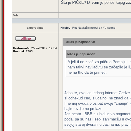
Šta je PIČKE? Di vam je ponos kojeg za
Vrh
caporegime
Naslov:
Re: Navijački mitovi ex Yu scene
Tulkas je napisao/la:
Pridružen/a:
25 kol 2009, 12:34
Postovi:
3703
lotos je napisao/la:
A jeli ti ne znaš za priču o Pampiju i
nam takvi navijači,tu se začepilo je 
nema tko da te primeti.
Jebo te, evo jos jednog internet Gedze 
si odnekud cuo, slucajno, ne znaci da j
I nemoj ovuda prosipat svoje "znanje" i
bajke ovdje ne prolaze.
Jos nesto.. BBB su iskljucivo nogometni 
poda, pa su nasli sebi zanimaciju u dvo
svojoj staroj dvorani u Jazinama, pravil