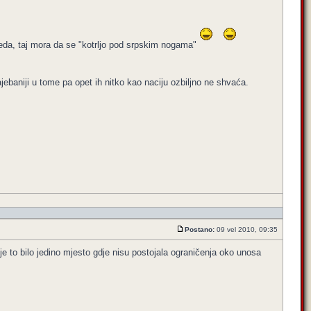
leda, taj mora da se "kotrljo pod srpskim nogama"
ajebaniji u tome pa opet ih nitko kao naciju ozbiljno ne shvaća.
Postano:
09 vel 2010, 09:35
 je to bilo jedino mjesto gdje nisu postojala ograničenja oko unosa