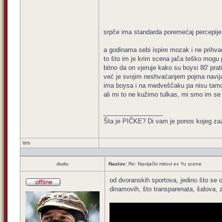
srpče ima standarda poremećaj percepije,
a godinama sebi ispire mozak i ne prihvaća
to što im je krim scena jača teško mogu pr
bitno da on vjeruje kako su boysi 80' prat
već je svojim neshvaćanjem pojma navijačk
ima boysa i na medveščaku pa nisu tamo
ali mi to ne kužimo tulkas, mi smo im se 
_________________
Šta je PIČKE? Di vam je ponos kojeg za
Vrh
dudu
Naslov:
Re: Navijački mitovi ex Yu scene
od dvoranskih sportova, jedino što se o
dinamovih, što transparenata, šalova, z