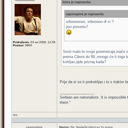
lotos je napisao/la:
caporegime je napisao/la:
srbooooooo, srbooooo di si ?
jesi proverio?
Pridružen/a:
03 svi 2009, 12:56
Postovi:
9900
Smiri malo te svoje poremećaje,inače 
prema Ciboni do 88.,mnogo će ti toga bi
kotrljao,ajde priznaj kada?
Prije da si se ti prokotrljao i to s traktor 
_________________
Serbian are nationalists. It is impossib
them."
Vrh
caporegime
Naslov:
Re: Navijački mitovi ex Yu scene