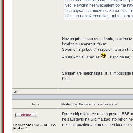
već je svojim neshvaćanjem pojma navija
ima boysa i na medveščaku pa nisu ta
ali mi to ne kužimo tulkas, mi smo im s
Nevjerojatno kako svi od reda, nebitno i
kolektivnu amneziju fakat.
Stvarno mi je bed tim srpcicima bilo sta 
Ah da kotrljali smo se
, kako da ne, 
_________________
Serbian are nationalists. It is impossib
them."
Vrh
lotos
Naslov:
Re: Navijački mitovi ex Yu scene
Dakle ekipa koja će to leto postati BBB n
ne zaustaviš na Srbima,kao što rekoh ne p
rezultati,pozitivna atmosfera,videćemo ka
Pridružen/a:
18 sij 2010, 01:23
Postovi:
16