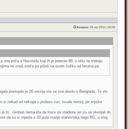
Postano:
09 vel 2010, 08:56
a ona priča o Novoselu koji ih je poterao 88. u stilu ne trebaju
o svojima ne znaš,sreća pa pišeš na ovom ćošku od foruma,pa
ngala postojalo je 20 verzija sta se sve desilo u Beogradu. To sto
 sto si nekad od nekoga u prolazu cuo, ovuda nemoj, jer srpske
 je to.. Grobari nema sta da traze na stadionu jer su se skenjali do
bzirom da su iz mjesta s 20 puta manje stanovnika nego BG, u onoj