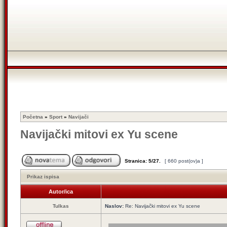
Početna
»
Sport
»
Navijači
Navijački mitovi ex Yu scene
Stranica:
5
/
27
.
[ 660 post(ov)a ]
Prikaz ispisa
Autor/ica
Tulkas
Naslov:
Re: Navijački mitovi ex Yu scene