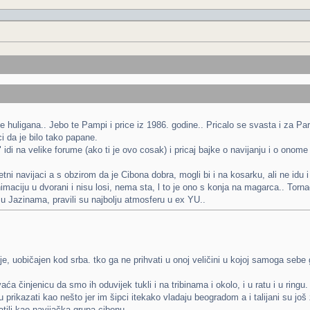
e huligana.. Jebo te Pampi i price iz 1986. godine.. Pricalo se svasta i za Pa
i da je bilo tako papane.
 idi na velike forume (ako ti je ovo cosak) i pricaj bajke o navijanju i o ono
i navijaci a s obzirom da je Cibona dobra, mogli bi i na kosarku, ali ne idu i
nimaciju u dvorani i nisu losi, nema sta, l to je ono s konja na magarca.. Tor
 u Jazinama, pravili su najbolju atmosferu u ex YU..
e, uobičajen kod srba. tko ga ne prihvati u onoj veličini u kojoj samoga sebe
ća činjenicu da smo ih oduvijek tukli i na tribinama i okolo, i u ratu i u ringu.
prikazati kao nešto jer im šipci itekako vladaju beogradom a i talijani su još 
atili kao navijačka grupa cibonu.