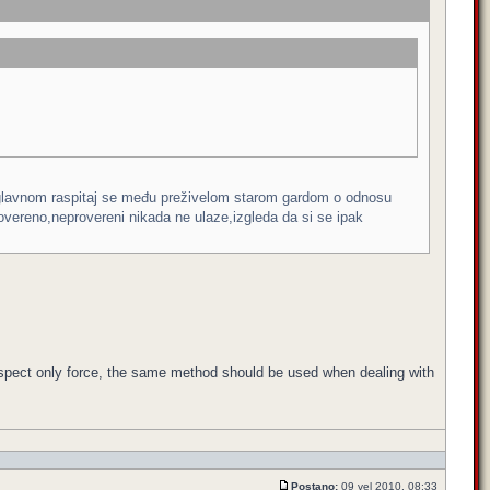
,uglavnom raspitaj se među preživelom starom gardom o odnosu
overeno,neprovereni nikada ne ulaze,izgleda da si se ipak
respect only force, the same method should be used when dealing with
Postano:
09 vel 2010, 08:33