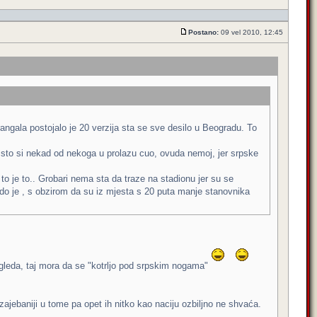
Postano:
09 vel 2010, 12:45
rangala postojalo je 20 verzija sta se sve desilo u Beogradu. To
me sto si nekad od nekoga u prolazu cuo, ovuda nemoj, jer srpske
 to je to.. Grobari nema sta da traze na stadionu jer su se
nado je , s obzirom da su iz mjesta s 20 puta manje stanovnika
 gleda, taj mora da se "kotrljo pod srpskim nogama"
zajebaniji u tome pa opet ih nitko kao naciju ozbiljno ne shvaća.