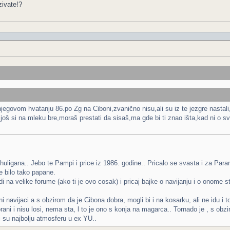
zivate!?
 njegovom hvatanju 86.po Zg na Ciboni,zvanično nisu,ali su iz te jezgre nastali,
li,još si na mleku bre,moraš prestati da sisaš,ma gde bi ti znao išta,kad ni 
huligana.. Jebo te Pampi i price iz 1986. godine.. Pricalo se svasta i za Para
e bilo tako papane.
di na velike forume (ako ti je ovo cosak) i pricaj bajke o navijanju i o onome
navijaci a s obzirom da je Cibona dobra, mogli bi i na kosarku, ali ne idu i to
rani i nisu losi, nema sta, l to je ono s konja na magarca.. Tornado je , s o
i su najbolju atmosferu u ex YU..