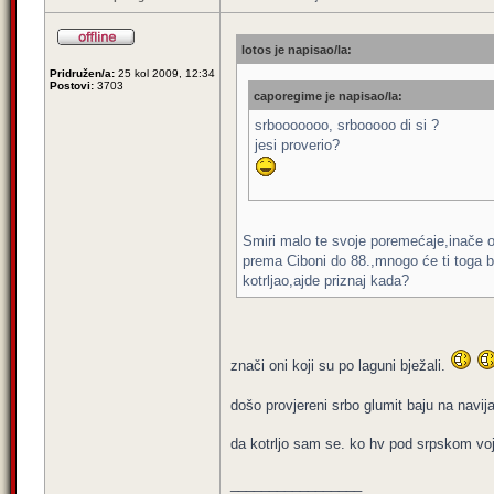
lotos je napisao/la:
Pridružen/a:
25 kol 2009, 12:34
Postovi:
3703
caporegime je napisao/la:
srbooooooo, srbooooo di si ?
jesi proverio?
Smiri malo te svoje poremećaje,inače 
prema Ciboni do 88.,mnogo će ti toga bi
kotrljao,ajde priznaj kada?
znači oni koji su po laguni bježali.
došo provjereni srbo glumit baju na nav
da kotrljo sam se. ko hv pod srpskom v
_________________