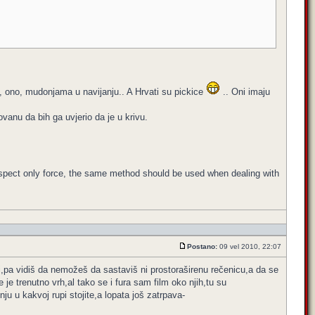
a, ono, mudonjama u navijanju.. A Hrvati su pickice
.. Oni imaju
vanu da bih ga uvjerio da je u krivu.
respect only force, the same method should be used when dealing with
Postano:
09 vel 2010, 22:07
adi,pa vidiš da nemožeš da sastaviš ni prostoraširenu rečenicu,a da se
je trenutno vrh,al tako se i fura sam film oko njih,tu su
u u kakvoj rupi stojite,a lopata još zatrpava-