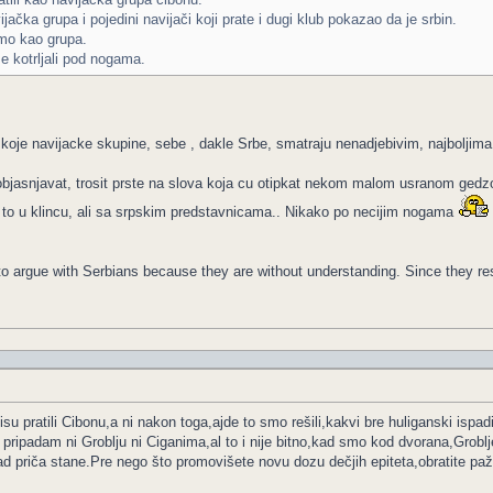
čka grupa i pojedini navijači koji prate i dugi klub pokazao da je srbin.
mo kao grupa.
e kotrljali pod nogama.
z koje navijacke skupine, sebe , dakle Srbe, smatraju nenadjebivim, najboljim
objasnjavat, trosit prste na slova koja cu otipkat nekom malom usranom gedzo
i to u klincu, ali sa srpskim predstavnicama.. Nikako po necijim nogama
le to argue with Serbians because they are without understanding. Since they 
isu pratili Cibonu,a ni nakon toga,ajde to smo rešili,kakvi bre huliganski isp
ripadam ni Groblju ni Ciganima,al to i nije bitno,kad smo kod dvorana,Groblje 
d priča stane.Pre nego što promovišete novu dozu dečjih epiteta,obratite pažnj