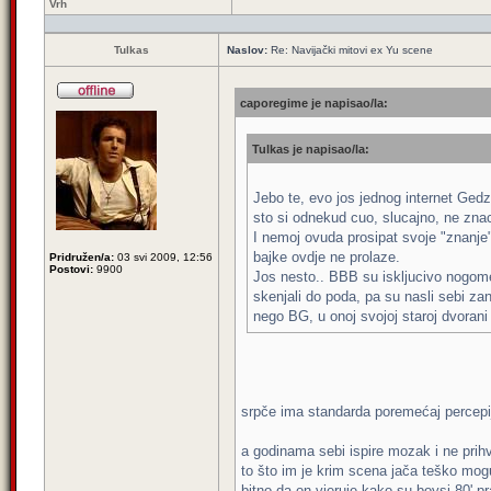
Vrh
Tulkas
Naslov:
Re: Navijački mitovi ex Yu scene
caporegime je napisao/la:
Tulkas je napisao/la:
Jebo te, evo jos jednog internet Gedz
sto si odnekud cuo, slucajno, ne znac
I nemoj ovuda prosipat svoje "znanje"
bajke ovdje ne prolaze.
Pridružen/a:
03 svi 2009, 12:56
Postovi:
9900
Jos nesto.. BBB su iskljucivo nogometn
skenjali do poda, pa su nasli sebi za
nego BG, u onoj svojoj staroj dvorani
srpče ima standarda poremećaj percepij
a godinama sebi ispire mozak i ne prihva
to što im je krim scena jača teško mogu 
bitno da on vjeruje kako su boysi 80' pr