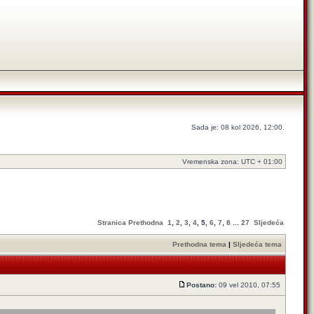
Sada je: 08 kol 2026, 12:00.
Vremenska zona: UTC + 01:00
Stranica
Prethodna
1
,
2
,
3
,
4
,
5
,
6
,
7
,
8
...
27
Sljedeća
Prethodna tema
|
Sljedeća tema
Postano:
09 vel 2010, 07:55