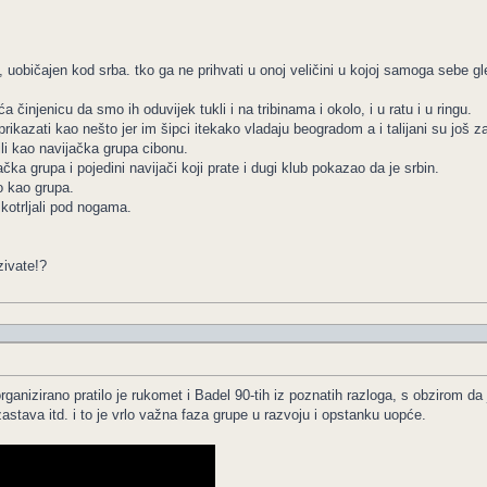
 uobičajen kod srba. tko ga ne prihvati u onoj veličini u kojoj samoga sebe g
 činjenicu da smo ih oduvijek tukli i na tribinama i okolo, i u ratu i u ringu.
ikazati kao nešto jer im šipci itekako vladaju beogradom a i talijani su još z
ili kao navijačka grupa cibonu.
a grupa i pojedini navijači koji prate i dugi klub pokazao da je srbin.
 kao grupa.
kotrljali pod nogama.
zivate!?
rganizirano pratilo je rukomet i Badel 90-tih iz poznatih razloga, s obzirom da
astava itd. i to je vrlo važna faza grupe u razvoju i opstanku uopće.