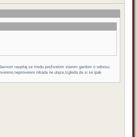
,uglavnom raspitaj se među preživelom starom gardom o odnosu
overeno,neprovereni nikada ne ulaze,izgleda da si se ipak