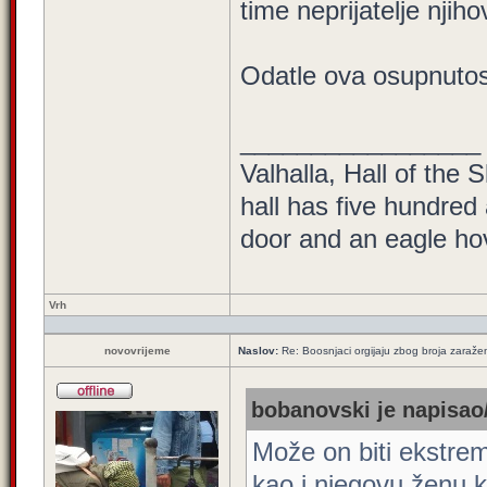
time neprijatelje njihov
Odatle ova osupnutos
_________________
Valhalla, Hall of the 
hall has five hundred
door and an eagle hove
Vrh
novovrijeme
Naslov:
Re: Boosnjaci orgijaju zbog broja zaraže
bobanovski je napisao/
Može on biti ekstrem
kao i njegovu ženu k