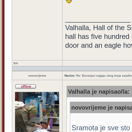
_________________
Valhalla, Hall of the 
hall has five hundred
door and an eagle hove
Vrh
novovrijeme
Naslov:
Re: Boosnjaci orgijaju zbog broja zaraže
Valhalla je napisao/la:
novovrijeme je napisa
Sramota je sve sto j