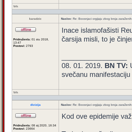
Vrh
karadzic
Naslov:
Re: Boosnjaci orgijaju zbog broja zaraženih
Inace islamofašisti Reu
čarsija misli, to je činj
Pridružen/a:
01 stu 2018,
13:47
Postovi:
2793
_________________
08. 01. 2019.
BN TV:
svečanu manifestaciju
Vrh
divizija
Naslov:
Re: Boosnjaci orgijaju zbog broja zaraženih
Kod ove epidemije važa
Pridružen/a:
08 sij 2020, 16:34
Postovi:
23664