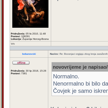
Pridružen/a:
05 lis 2010, 11:48
Postovi:
108291
Lokacija:
Županija Herceg-Bosna
Vrh
bobanovski
Naslov:
Re: Boosnjaci orgijaju zbog broja zaraženih
novovrijeme je napisao/
Pridružen/a:
30 lip 2016, 15:26
Postovi:
7381
Normalno.
Nenormalno bi bilo da
Čovjek je samo iskren