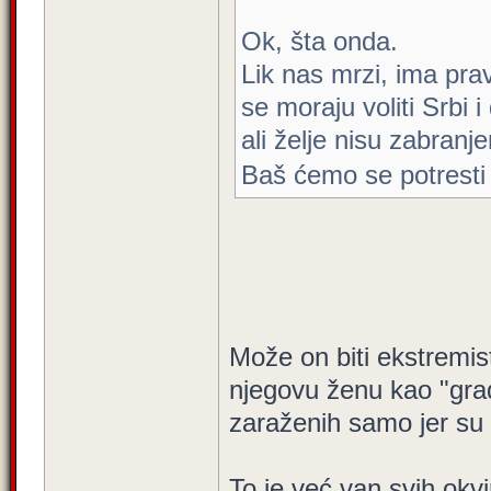
Ok, šta onda.
Lik nas mrzi, ima pra
se moraju voliti Srbi i
ali želje nisu zabranj
Baš ćemo se potresti
Može on biti ekstremist
njegovu ženu kao "građ
zaraženih samo jer su 
To je već van svih okvir