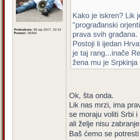
Kako je iskren? Lik 
"prograđanski orjenti
Pridružen/a:
08 srp 2017, 10:10
prava svih građana.
Postovi:
36464
Postoji li ijedan Hrva
je taj rang...inače Re
žena mu je Srpkinja
Ok, šta onda.
Lik nas mrzi, ima pra
se moraju voliti Srbi i
ali želje nisu zabranj
Baš ćemo se potresti