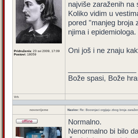
najviše zaraženih na s
Koliko vidim u vestima
pored "manjeg broja z
njima i epidemiologa.
Oni još i ne znaju kak
Pridružen/a:
23 svi 2009, 17:09
Postovi:
18059
_________________
Bože spasi, Bože hran
Vrh
novovrijeme
Naslov:
Re: Boosnjaci orgijaju zbog broja zaraže
Normalno.
Nenormalno bi bilo da