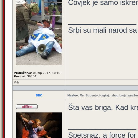
Čovjek je samo iskren
_________________
Srbi su mali narod sa
Pridružen/a:
08 srp 2017, 10:10
Postovi:
36464
Vrh
BBC
Naslov:
Re: Boosnjaci orgijaju zbog broja zaraže
Šta vas briga. Kad kr
_________________
Spetsnaz, a force for