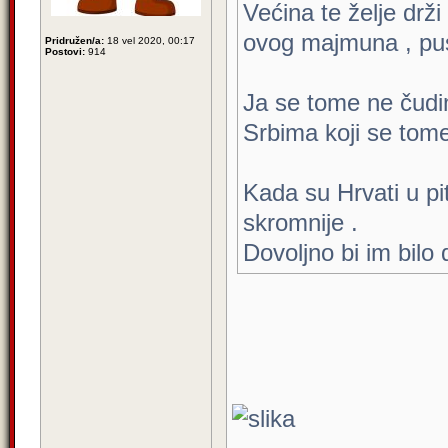
Većina te želje drži
ovog majmuna , pus
Pridružen/a:
18 vel 2020, 00:17
Postovi:
914
Ja se tome ne čudim
Srbima koji se tom
Kada su Hrvati u pi
skromnije .
Dovoljno bi im bilo