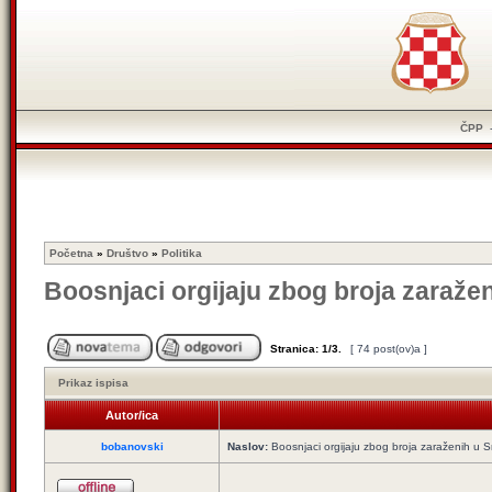
ČPP
Početna
»
Društvo
»
Politika
Boosnjaci orgijaju zbog broja zaraže
Stranica:
1
/
3
.
[ 74 post(ov)a ]
Prikaz ispisa
Autor/ica
bobanovski
Naslov:
Boosnjaci orgijaju zbog broja zaraženih u S