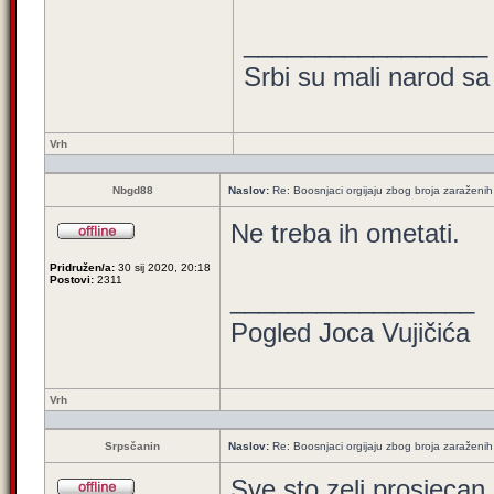
_________________
Srbi su mali narod sa
Vrh
Nbgd88
Naslov:
Re: Boosnjaci orgijaju zbog broja zaraženih
Ne treba ih ometati.
Pridružen/a:
30 sij 2020, 20:18
Postovi:
2311
_________________
Pogled Joca Vujičića
Vrh
Srpsčanin
Naslov:
Re: Boosnjaci orgijaju zbog broja zaraženih
Sve sto zeli prosjecan