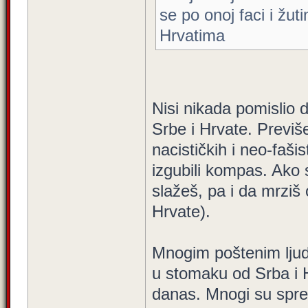
se po onoj faci i žu
Hrvatima
Nisi nikada pomislio 
Srbe i Hrvate. Previš
nacističkih i neo-faši
izgubili kompas. Ako 
slažeš, pa i da mrziš
Hrvate).
Mnogim poštenim lju
u stomaku od Srba i H
danas. Mnogi su spremn