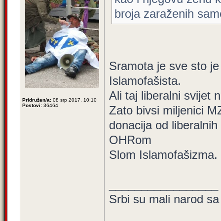
broja zaraženih samo
Sramota je sve sto je 
Islamofašista.
Ali taj liberalni svijet
Pridružen/a:
08 srp 2017, 10:10
Postovi:
36464
Zato bivsi miljenici 
donacija od liberalni
OHRom
Slom Islamofašizma.
_________________
Srbi su mali narod sa