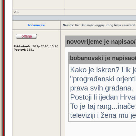
Vrh
bobanovski
Naslov:
Re: Boosnjaci orgijaju zbog broja zaraženih
novovrijeme je napisao/
Pridružen/a:
30 lip 2016, 15:26
Postovi:
7381
bobanovski je napisao/
Kako je iskren? Lik 
"prograđanski orjentir
prava svih građana.
Postoji li ijedan Hrva
To je taj rang...inač
televiziji i žena mu j