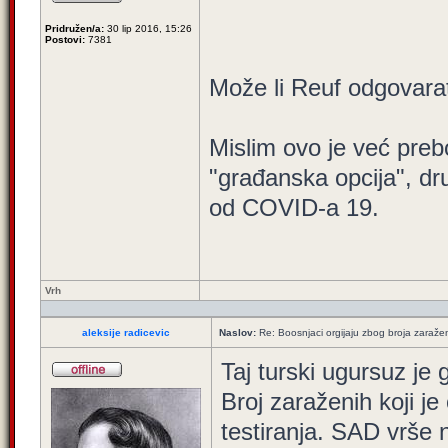
Pridružen/a:
30 lip 2016, 15:26
Postovi:
7381
Može li Reuf odgovara
Mislim ovo je već preb
"građanska opcija", dr
od COVID-a 19.
Vrh
aleksije radicevic
Naslov:
Re: Boosnjaci orgijaju zbog broja zaraže
Taj turski ugursuz je 
Broj zaraženih koji je
testiranja. SAD vrše n