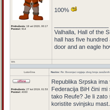
100%
_________________
Pridružen/a:
18 vel 2020, 00:17
Postovi:
914
Valhalla, Hall of the 
hall has five hundred
door and an eagle hove
Vrh
Lutorčina
Naslov:
Re: Boosnjaci orgijaju zbog broja zaraženih
Republika Srpska ima 
Federacija BiH čini mi
Pridružen/a:
27 kol 2019, 01:53
Postovi:
4333
tako Reufe? Je li zato
koristite svinjsku mas