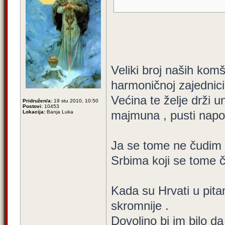
Veliki broj naših komši
harmoničnoj zajednici
Većina te želje drži u
Pridružen/a:
19 stu 2010, 10:50
Postovi:
10453
majmuna , pusti napol
Lokacija:
Banja Luka
Ja se tome ne čudim ,
Srbima koji se tome 
Kada su Hrvati u pita
skromnije .
Dovoljno bi im bilo d