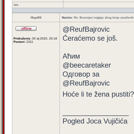
Vrh
Nbgd88
Naslov:
Re: Boosnjaci orgijaju zbog broja zaraženih
@ReufBajrovic
Ćeraćemo se još.
Pridružen/a:
30 sij 2020, 20:18
Postovi:
2311
Aћим
@beecaretaker
Одговор за
@ReufBajrovic
Hoće li te žena pustiti
_________________
Pogled Joca Vujičića