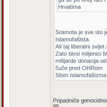
Hrvatima
Sramota je sve sto je
Islamofašista.
Ali taj liberalni svije
Zato bivsi miljenici
milijarde donacija od
čuče pred OHRom
Slom Islamofašizma
Pripadniče genocidnog