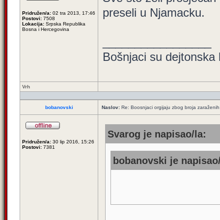
preseli u Njamacku.
Pridružen/a:
02 tra 2013, 17:46
Postovi:
7508
Lokacija:
Srpska Republika
Bosna i Hercegovina
_________________
Bošnjaci su dejtonska 
Vrh
bobanovski
Naslov:
Re: Boosnjaci orgijaju zbog broja zaraženih
Svarog je napisao/la:
Pridružen/a:
30 lip 2016, 15:26
Postovi:
7381
bobanovski je napisao/