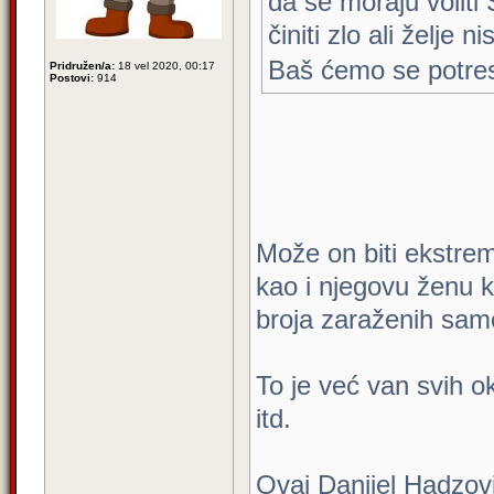
da se moraju voliti 
činiti zlo ali želje 
Baš ćemo se potres
Pridružen/a:
18 vel 2020, 00:17
Postovi:
914
Može on biti ekstrem
kao i njegovu ženu k
broja zaraženih samo
To je već van svih ok
itd.
Ovaj Danijel Hadzov