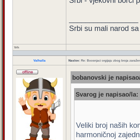
Srbi - vjekovni borci 
_________________
Srbi su mali narod sa
Vrh
Valhalla
Naslov:
Re: Boosnjaci orgijaju zbog broja zaraže
bobanovski je napisao/
Svarog je napisao/la:
Veliki broj naših kom
harmoničnoj zajedni