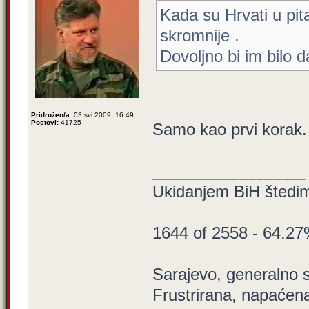
Kada su Hrvati u pit
skromnije .
Dovoljno bi im bilo 
Pridružen/a:
03 svi 2009, 16:49
Postovi:
41725
Samo kao prvi korak
_________________
Ukidanjem BiH štedim
1644 of 2558 - 64.2
Sarajevo, generalno s
Frustrirana, napaćena