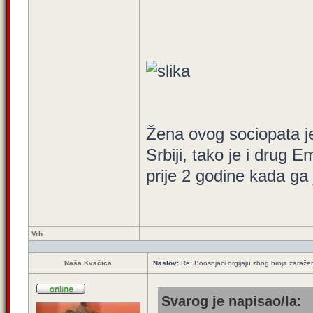
Žena ovog sociopata j
Srbiji, tako je i drug 
prije 2 godine kada ga
Vrh
Naša Kvačica
Naslov:
Re: Boosnjaci orgijaju zbog broja zaraže
Svarog je napisao/la: