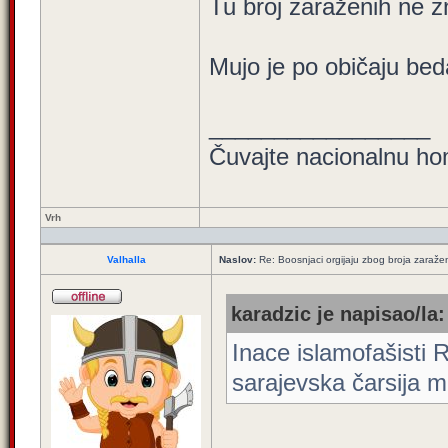
Tu broj zaraženih ne zn
Mujo je po običaju bed
_________________
Čuvajte nacionalnu ho
Vrh
Valhalla
Naslov:
Re: Boosnjaci orgijaju zbog broja zaraže
karadzic je napisao/la:
Inace islamofašisti R
sarajevska čarsija mis