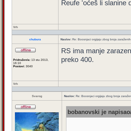
Reufe 'oćeš li slanine
Vrh
chubura
Naslov:
Re: Boosnjaci orgijaju zbog broja zaraženih
RS ima manje zarazeni
preko 400.
Pridružen/a:
13 stu 2013,
16:10
Postovi:
3040
Vrh
Svarog
Naslov:
Re: Boosnjaci orgijaju zbog broja zaraže
bobanovski je napisao/