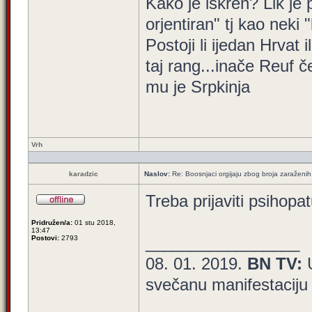
Kako je iskren? Lik je
orjentiran" tj kao neki 
Postoji li ijedan Hrvat 
taj rang...inače Reuf č
mu je Srpkinja
Vrh
karadzic
Naslov:
Re: Boosnjaci orgijaju zbog broja zaraženih
Treba prijaviti psihopa
Pridružen/a:
01 stu 2018,
13:47
_________________
Postovi:
2793
08. 01. 2019.
BN TV:
svečanu manifestaciju