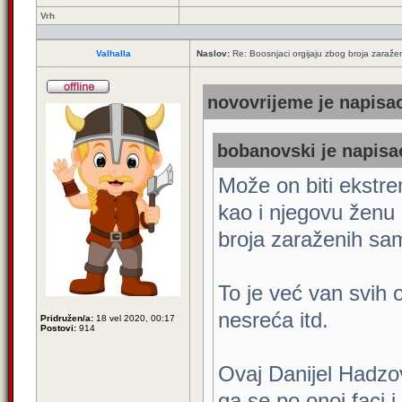
Vrh
Valhalla
Naslov:
Re: Boosnjaci orgijaju zbog broja zaraže
novovrijeme je napisao
bobanovski je napisao
Može on biti ekstre
kao i njegovu ženu 
broja zaraženih sam
To je već van svih o
nesreća itd.
Pridružen/a:
18 vel 2020, 00:17
Postovi:
914
Ovaj Danijel Hadzo
ga se po onoj faci 