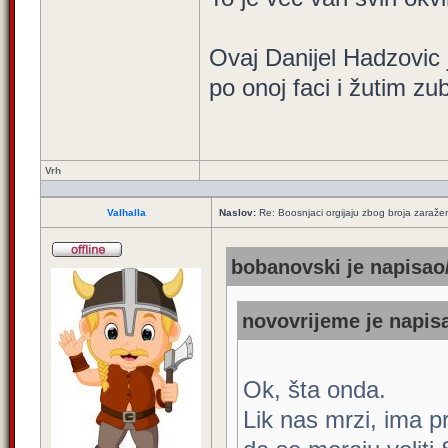
Ovaj Danijel Hadzovic
po onoj faci i žutim z
Vrh
Valhalla
Naslov:
Re: Boosnjaci orgijaju zbog broja zaraže
bobanovski je napisao/
novovrijeme je napisa
Ok, šta onda.
Lik nas mrzi, ima p