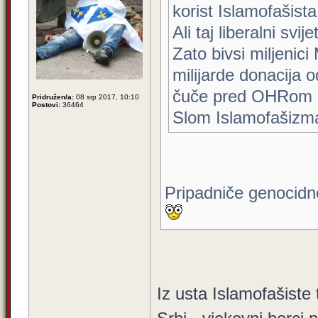
korist Islamofašista
Ali taj liberalni svij
Zato bivsi miljenic
milijarde donacija 
čuče pred OHRom
Pridružen/a:
08 srp 2017, 10:10
Postovi:
36464
Slom Islamofašizm
Pripadniče genocidno
Iz usta Islamofašiste 