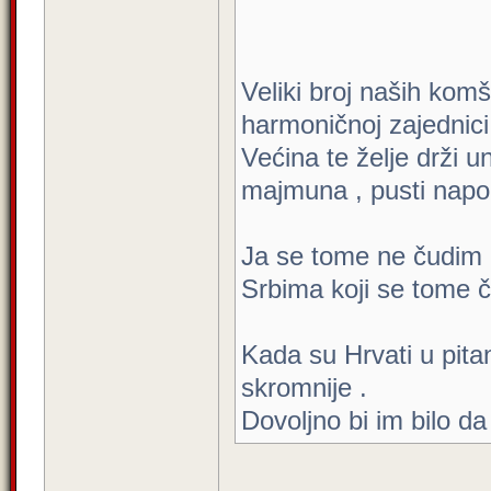
Veliki broj naših komši
harmoničnoj zajednici
Većina te želje drži u
majmuna , pusti napol
Ja se tome ne čudim ,
Srbima koji se tome 
Kada su Hrvati u pita
skromnije .
Dovoljno bi im bilo d