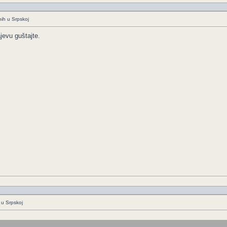
nih u Srpskoj
jevu guštajte.
 u Srpskoj