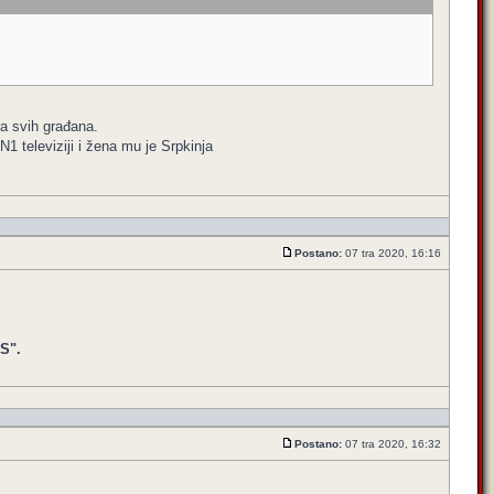
va svih građana.
 N1 televiziji i žena mu je Srpkinja
Postano:
07 tra 2020, 16:16
S".
Postano:
07 tra 2020, 16:32