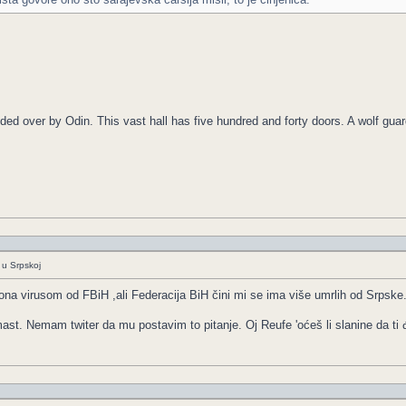
esided over by Odin. This vast hall has five hundred and forty doors. A wolf gua
 u Srpskoj
na virusom od FBiH ,ali Federacija BiH čini mi se ima više umrlih od Srpske
 mast. Nemam twiter da mu postavim to pitanje. Oj Reufe 'oćeš li slanine da t