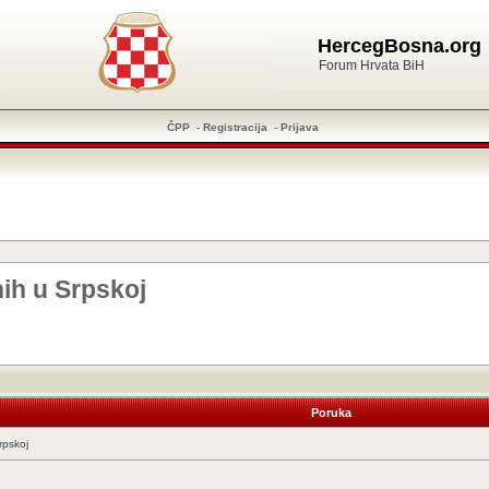
HercegBosna.org
Forum Hrvata BiH
ČPP
-
Registracija
-
Prijava
nih u Srpskoj
Poruka
rpskoj