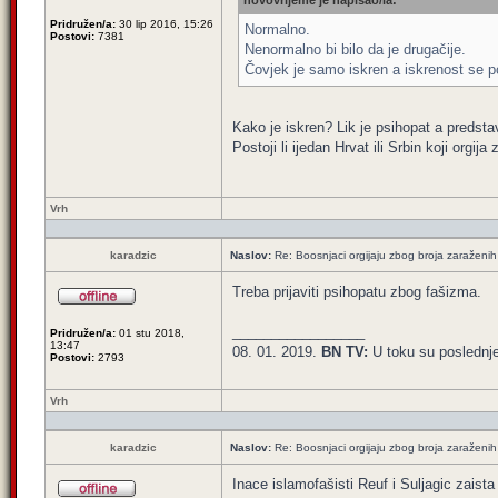
novovrijeme je napisao/la:
Pridružen/a:
30 lip 2016, 15:26
Normalno.
Postovi:
7381
Nenormalno bi bilo da je drugačije.
Čovjek je samo iskren a iskrenost se p
Kako je iskren? Lik je psihopat a predstav
Postoji li ijedan Hrvat ili Srbin koji orgi
Vrh
karadzic
Naslov:
Re: Boosnjaci orgijaju zbog broja zaraženih
Treba prijaviti psihopatu zbog fašizma.
_________________
Pridružen/a:
01 stu 2018,
13:47
08. 01. 2019.
BN TV:
U toku su poslednj
Postovi:
2793
Vrh
karadzic
Naslov:
Re: Boosnjaci orgijaju zbog broja zaraženih
Inace islamofašisti Reuf i Suljagic zaista