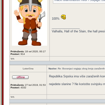
100%
_________________
Valhalla, Hall of the Slain, the hall pr
Pridružen/a:
18 vel 2020, 00:17
Postovi:
914
Vrh
Lutorčina
Naslov:
Re: Boosnjaci orgijaju zbog broja zaraženih
Republika Srpska ima više zaraženih koro
nejedete slanine ? Ne koristite svinjsku
Pridružen/a:
27 kol 2019, 01:53
Postovi:
4332
Vrh