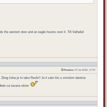
rds the western door and an eagle hovers over it. Till Valhalla!
Postano:
07 tra 2020, 17:07
. Zbog čeha je to tako Reufe? Je li zato što u zimskim danima
i đedo sa tavana skine