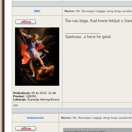
BBC
Naslov:
Re: Boosnjaci orgijaju zbog broja zaraže
Šta vas briga. Kad krene hrkljuš u Sara
_________________
Spetsnaz, a force for good.
Pridružen/a:
05 lis 2010, 11:48
Postovi:
108291
Lokacija:
Županija Herceg-Bosna
Vrh
bobanovski
Naslov:
Re: Boosnjaci orgijaju zbog broja zaraženih