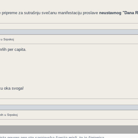
e pripreme za sutrašnju svečanu manifestaciju proslave
neustavnog "Dana R
 u Srpskoj
lih per capita.
cu oka svoga!
nih u Srpskoj
ista govore ono sto sarajevska čarsija misli, to je činjenica.