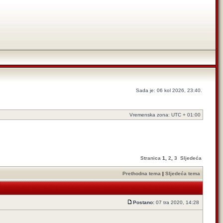
Sada je: 06 kol 2026, 23:40.
Vremenska zona: UTC + 01:00
Stranica
1
,
2
,
3
Sljedeća
Prethodna tema
|
Sljedeća tema
Postano:
07 tra 2020, 14:28