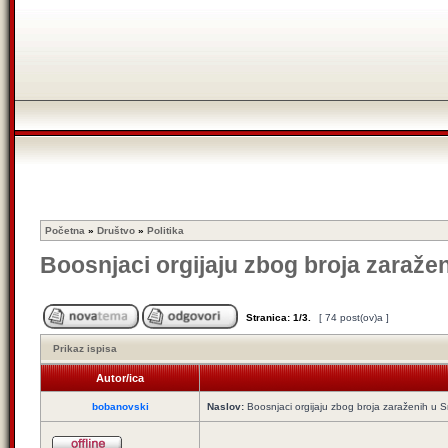
Početna
»
Društvo
»
Politika
Boosnjaci orgijaju zbog broja zaraže
Stranica:
1
/
3
.
[ 74 post(ov)a ]
Prikaz ispisa
Autor/ica
bobanovski
Naslov:
Boosnjaci orgijaju zbog broja zaraženih u S