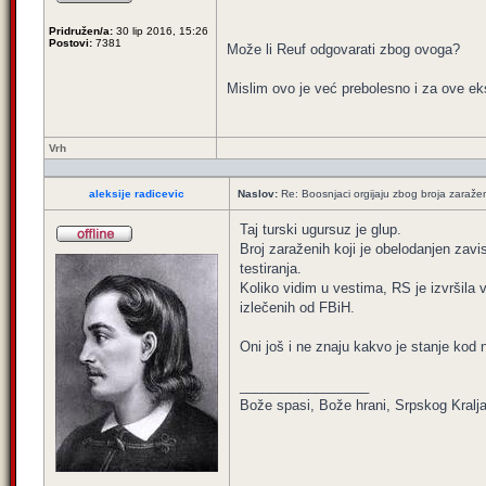
Pridružen/a:
30 lip 2016, 15:26
Postovi:
7381
Može li Reuf odgovarati zbog ovoga?
Mislim ovo je već prebolesno i za ove ek
Vrh
aleksije radicevic
Naslov:
Re: Boosnjaci orgijaju zbog broja zaraže
Taj turski ugursuz je glup.
Broj zaraženih koji je obelodanjen zavis
testiranja.
Koliko vidim u vestima, RS je izvršila 
izlečenih od FBiH.
Oni još i ne znaju kakvo je stanje kod n
_________________
Bože spasi, Bože hrani, Srpskog Kralja