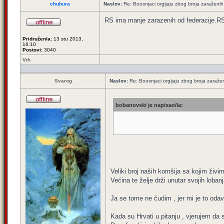
chubura
Naslov:
Re: Boosnjaci orgijaju zbog broja zaraženih
RS ima manje zarazenih od federacije.RS
Pridružen/a:
13 stu 2013,
16:10
Postovi:
3040
Vrh
Svarog
Naslov:
Re: Boosnjaci orgijaju zbog broja zaraže
bobanovski je napisao/la:
Veliki broj naših komšija sa kojim živim
Većina te želje drži unutar svojih loban
Ja se tome ne čudim , jer mi je to oda
Kada su Hrvati u pitanju , vjerujem da 