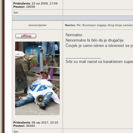
Pridružen/a:
23 svi 2009, 17:09
Postovi:
18059
Vrh
novovrijeme
Naslov:
Re: Boosnjaci orgijaju zbog broja zaraže
Normalno.
Nenormalno bi bilo da je drugačije.
Čovjek je samo iskren a iskrenost se p
_________________
Srbi su mali narod sa karakterom super 
Pridružen/a:
08 srp 2017, 10:10
Postovi:
36464
Vrh