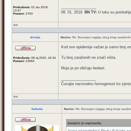
_________________
Pridružen/a:
01 stu 2018,
13:47
08. 01. 2019.
BN TV:
U toku su poslednj
Postovi:
2793
Vrh
divizija
Naslov:
Re: Boosnjaci orgijaju zbog broja zaraženih
Kod ove epidemije važan je samo broj umr
Tu broj zaraženih ne znači ništa.
Pridružen/a:
08 sij 2020, 16:34
Postovi:
23664
Mujo je po običaju bedast.
_________________
Čuvajte nacionalnu homogenost ko zjeni
Vrh
Valhalla
Naslov:
Re: Boosnjaci orgijaju zbog broja zaraže
karadzic je napisao/la:
Inace islamofašisti Reuf i Suljagic za