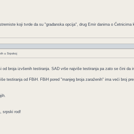
stremiste koji tvrde da su "građanska opcija", drug Emir danima o Ćetnicima 
nih u Srpskoj
i od broja izvšenih testiranja. SAD vrše najviše testiranja pa zato se čini da i
više testiranja od FBiH. FBiH pored "manjeg broja zaraženih" ima veći broj pr
jih.
, srpski rod!