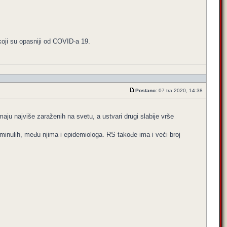
koji su opasniji od COVID-a 19.
Postano:
07 tra 2020, 14:38
maju najviše zaraženih na svetu, a ustvari drugi slabije vrše
eminulih, među njima i epidemiologa. RS takođe ima i veći broj