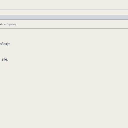
nih u Srpskoj
oštuje.
sile.