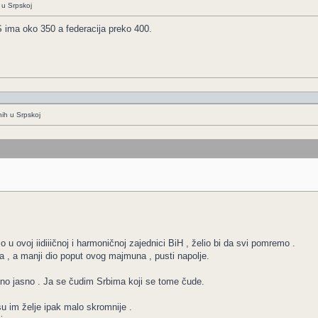
 u Srpskoj
 ima oko 350 a federacija preko 400.
nih u Srpskoj
o u ovoj iidiiičnoj i harmoničnoj zajednici BiH , želio bi da svi pomremo .
ja , a manji dio poput ovog majmuna , pusti napolje.
vno jasno . Ja se čudim Srbima koji se tome čude.
su im želje ipak malo skromnije .