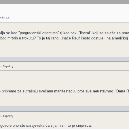
oštuje.
lja se kao "prograđanski orjentiran" tj kao neki "liberal" koji se zalaže za pra
ja zbog mrtvih u trokutu? To je taj rang...inače Reuf često gostuje i na američkoj
 u Srpskoj
e pripreme za sutrašnju svečanu manifestaciju proslave
neustavnog "Dana R
 u Srpskoj
 govore ono sto sarajevska čarsija misli, to je činjenica.