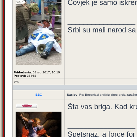
Čovjek je samo iskren
_________________
Srbi su mali narod sa
Pridružen/a:
08 srp 2017, 10:10
Postovi:
36464
Vrh
BBC
Naslov:
Re: Boosnjaci orgijaju zbog broja zaraže
Šta vas briga. Kad kr
_________________
Spetsnaz, a force for