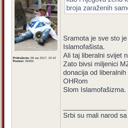
broja zaraženih samo
Sramota je sve sto je 
Islamofašista.
Ali taj liberalni svijet
Pridružen/a:
08 srp 2017, 10:10
Postovi:
36464
Zato bivsi miljenici 
donacija od liberalni
OHRom
Slom Islamofašizma.
_________________
Srbi su mali narod sa