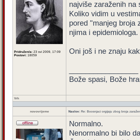
najviše zaraženih na s
Koliko vidim u vestima
pored "manjeg broja z
njima i epidemiologa.
Oni još i ne znaju kak
Pridružen/a:
23 svi 2009, 17:09
Postovi:
18059
_________________
Bože spasi, Bože hran
Vrh
novovrijeme
Naslov:
Re: Boosnjaci orgijaju zbog broja zaraže
Normalno.
Nenormalno bi bilo da