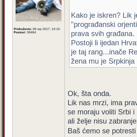
Kako je iskren? Lik 
"prograđanski orjenti
Pridružen/a:
08 srp 2017, 10:10
prava svih građana.
Postovi:
36464
Postoji li ijedan Hrva
je taj rang...inače Re
žena mu je Srpkinja
Ok, šta onda.
Lik nas mrzi, ima pra
se moraju voliti Srbi i
ali želje nisu zabranj
Baš ćemo se potresti