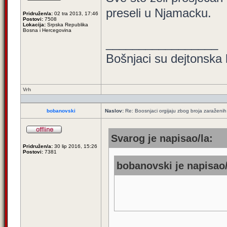
preseli u Njamacku.
Pridružen/a:
02 tra 2013, 17:46
Postovi:
7508
Lokacija:
Srpska Republika
Bosna i Hercegovina
_________________
Bošnjaci su dejtonska 
Vrh
bobanovski
Naslov:
Re: Boosnjaci orgijaju zbog broja zaraženih
Svarog je napisao/la:
Pridružen/a:
30 lip 2016, 15:26
Postovi:
7381
bobanovski je napisao/