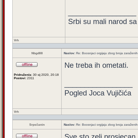
_________________
Srbi su mali narod sa
Vrh
Nbgd88
Naslov:
Re: Boosnjaci orgijaju zbog broja zaraženih
Ne treba ih ometati.
Pridružen/a:
30 sij 2020, 20:18
Postovi:
2311
_________________
Pogled Joca Vujičića
Vrh
Srpsčanin
Naslov:
Re: Boosnjaci orgijaju zbog broja zaraženih
Sve sto zeli prosjecan