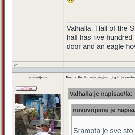
_________________
Valhalla, Hall of the 
hall has five hundred
door and an eagle hove
Vrh
novovrijeme
Naslov:
Re: Boosnjaci orgijaju zbog broja zaraže
Valhalla je napisao/la:
novovrijeme je napisa
Sramota je sve sto j