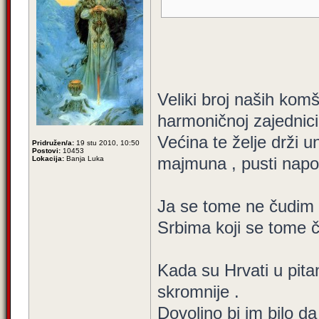
Veliki broj naših komši
harmoničnoj zajednici
Većina te želje drži u
Pridružen/a:
19 stu 2010, 10:50
Postovi:
10453
majmuna , pusti napol
Lokacija:
Banja Luka
Ja se tome ne čudim ,
Srbima koji se tome 
Kada su Hrvati u pita
skromnije .
Dovoljno bi im bilo d