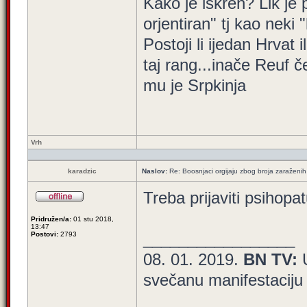
Kako je iskren? Lik je
orjentiran" tj kao neki 
Postoji li ijedan Hrvat 
taj rang...inače Reuf č
mu je Srpkinja
Vrh
karadzic
Naslov:
Re: Boosnjaci orgijaju zbog broja zaraženih
Treba prijaviti psihopa
Pridružen/a:
01 stu 2018,
13:47
_________________
Postovi:
2793
08. 01. 2019.
BN TV:
svečanu manifestaciju