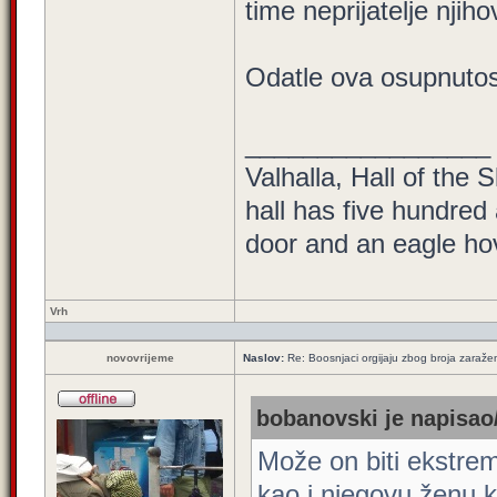
time neprijatelje njihov
Odatle ova osupnutos
_________________
Valhalla, Hall of the 
hall has five hundred
door and an eagle hove
Vrh
novovrijeme
Naslov:
Re: Boosnjaci orgijaju zbog broja zaraže
bobanovski je napisao/
Može on biti ekstrem
kao i njegovu ženu k