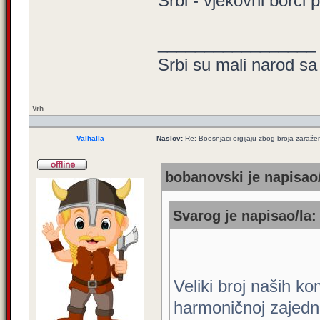
Srbi - vjekovni borci 
_________________
Srbi su mali narod sa
Vrh
Valhalla
Naslov:
Re: Boosnjaci orgijaju zbog broja zaraže
bobanovski je napisao/
Svarog je napisao/la:
Veliki broj naših kom
harmoničnoj zajedni