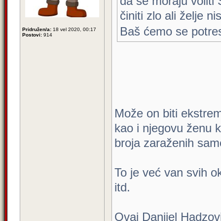
da se moraju voliti 
činiti zlo ali želje 
Baš ćemo se potres
Pridružen/a:
18 vel 2020, 00:17
Postovi:
914
Može on biti ekstrem
kao i njegovu ženu k
broja zaraženih samo
To je već van svih ok
itd.
Ovaj Danijel Hadzov