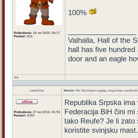
100%
_________________
Pridružen/a:
18 vel 2020, 00:17
Postovi:
914
Valhalla, Hall of the 
hall has five hundred
door and an eagle hove
Vrh
Lutorčina
Naslov:
Re: Boosnjaci orgijaju zbog broja zaraženih
Republika Srpska ima 
Federacija BiH čini mi
Pridružen/a:
27 kol 2019, 01:53
Postovi:
4333
tako Reufe? Je li zato
koristite svinjsku mas