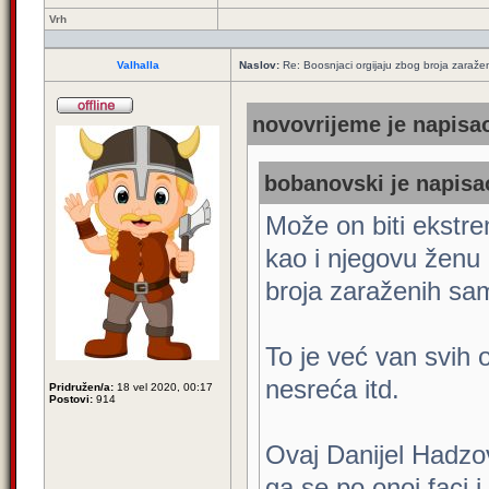
Vrh
Valhalla
Naslov:
Re: Boosnjaci orgijaju zbog broja zaraže
novovrijeme je napisao
bobanovski je napisao
Može on biti ekstre
kao i njegovu ženu 
broja zaraženih sam
To je već van svih o
nesreća itd.
Pridružen/a:
18 vel 2020, 00:17
Postovi:
914
Ovaj Danijel Hadzo
ga se po onoj faci 