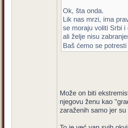
Ok, šta onda.
Lik nas mrzi, ima pra
se moraju voliti Srbi i
ali želje nisu zabranj
Baš ćemo se potresti
Može on biti ekstremist
njegovu ženu kao "građ
zaraženih samo jer su 
To je već van svih okvir