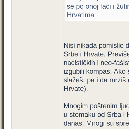
se po onoj faci i žu
Hrvatima
Nisi nikada pomislio 
Srbe i Hrvate. Previš
nacističkih i neo-faši
izgubili kompas. Ako 
slažeš, pa i da mrziš
Hrvate).
Mnogim poštenim lju
u stomaku od Srba i H
danas. Mnogi su spremn