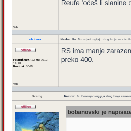
Reufe 'oćeš li slanine
Vrh
chubura
Naslov:
Re: Boosnjaci orgijaju zbog broja zaraženih
RS ima manje zarazeni
preko 400.
Pridružen/a:
13 stu 2013,
16:10
Postovi:
3040
Vrh
Svarog
Naslov:
Re: Boosnjaci orgijaju zbog broja zaraže
bobanovski je napisao/