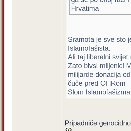
Hrvatima
Sramota je sve sto je
Islamofašista.
Ali taj liberalni svije
Zato bivsi miljenici
milijarde donacija od
čuče pred OHRom
Slom Islamofašizma
Pripadniče genocidnog