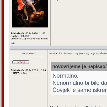
Pridružen/a:
05 lis 2010, 11:48
Postovi:
108291
Lokacija:
Županija Herceg-Bosna
Vrh
bobanovski
Naslov:
Re: Boosnjaci orgijaju zbog broja zaraženih
novovrijeme je napisao/
Pridružen/a:
30 lip 2016, 15:26
Postovi:
7381
Normalno.
Nenormalno bi bilo da
Čovjek je samo iskren