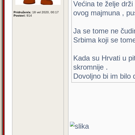
Većina te želje drži
ovog majmuna , pus
Pridružen/a:
18 vel 2020, 00:17
Postovi:
914
Ja se tome ne čudim
Srbima koji se tom
Kada su Hrvati u pi
skromnije .
Dovoljno bi im bilo