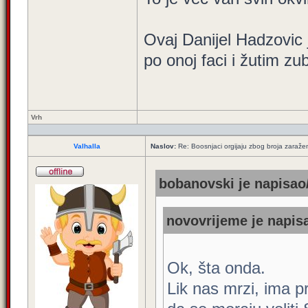
Ovaj Danijel Hadzovic
po onoj faci i žutim z
Vrh
Valhalla
Naslov:
Re: Boosnjaci orgijaju zbog broja zaraže
bobanovski je napisao/
novovrijeme je napisa
Ok, šta onda.
Lik nas mrzi, ima p