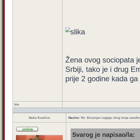
Žena ovog sociopata j
Srbiji, tako je i drug 
prije 2 godine kada ga
Vrh
Naša Kvačica
Naslov:
Re: Boosnjaci orgijaju zbog broja zaraže
Svarog je napisao/la: