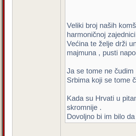
Veliki broj naših komši
harmoničnoj zajednici
Većina te želje drži u
majmuna , pusti napol
Ja se tome ne čudim ,
Srbima koji se tome 
Kada su Hrvati u pita
skromnije .
Dovoljno bi im bilo d