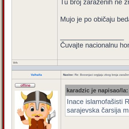
Tu broj zaraženih ne zn
Mujo je po običaju bed
_________________
Čuvajte nacionalnu ho
Vrh
Valhalla
Naslov:
Re: Boosnjaci orgijaju zbog broja zaraže
karadzic je napisao/la:
Inace islamofašisti R
sarajevska čarsija mis