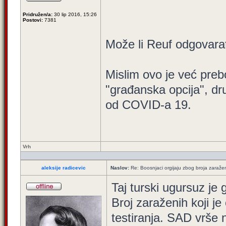
Pridružen/a:
30 lip 2016, 15:26
Postovi:
7381
Može li Reuf odgovara
Mislim ovo je već preb
"građanska opcija", dr
od COVID-a 19.
Vrh
aleksije radicevic
Naslov:
Re: Boosnjaci orgijaju zbog broja zaraže
Taj turski ugursuz je 
Broj zaraženih koji je
testiranja. SAD vrše n