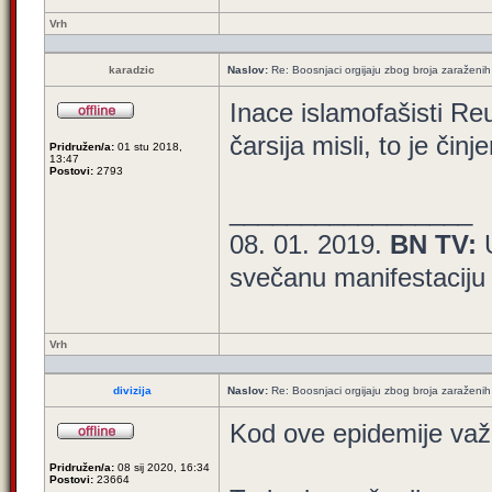
Vrh
karadzic
Naslov:
Re: Boosnjaci orgijaju zbog broja zaraženih
Inace islamofašisti Reu
čarsija misli, to je činj
Pridružen/a:
01 stu 2018,
13:47
Postovi:
2793
_________________
08. 01. 2019.
BN TV:
svečanu manifestaciju
Vrh
divizija
Naslov:
Re: Boosnjaci orgijaju zbog broja zaraženih
Kod ove epidemije važa
Pridružen/a:
08 sij 2020, 16:34
Postovi:
23664