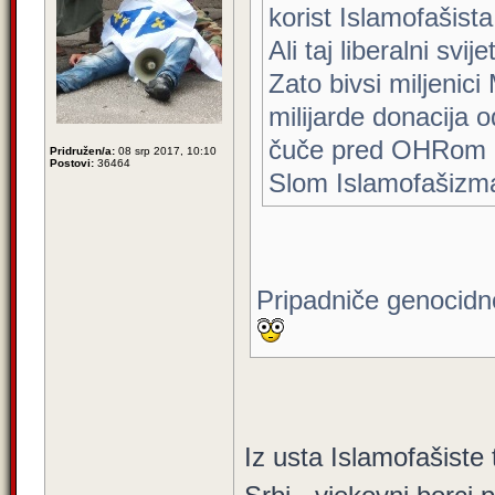
korist Islamofašista
Ali taj liberalni svij
Zato bivsi miljenic
milijarde donacija 
čuče pred OHRom
Pridružen/a:
08 srp 2017, 10:10
Postovi:
36464
Slom Islamofašizm
Pripadniče genocidno
Iz usta Islamofašiste 