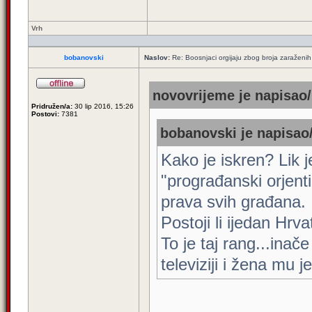
Vrh
bobanovski
Naslov:
Re: Boosnjaci orgijaju zbog broja zaraženih
novovrijeme je napisao/
Pridružen/a:
30 lip 2016, 15:26
Postovi:
7381
bobanovski je napisao/
Kako je iskren? Lik 
"prograđanski orjentir
prava svih građana.
Postoji li ijedan Hrva
To je taj rang...inač
televiziji i žena mu j