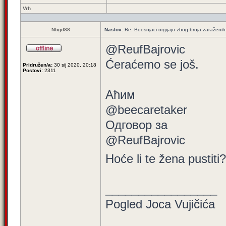
Vrh
Nbgd88
Naslov:
Re: Boosnjaci orgijaju zbog broja zaraženih
@ReufBajrovic
Ćeraćemo se još.
Pridružen/a:
30 sij 2020, 20:18
Postovi:
2311
Aћим
@beecaretaker
Одговор за
@ReufBajrovic
Hoće li te žena pustiti
_________________
Pogled Joca Vujičića