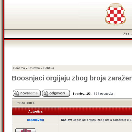
ČPP
Početna
»
Društvo
»
Politika
Boosnjaci orgijaju zbog broja zaraže
Stranica:
1
/
3
.
[ 74 post(ov)a ]
Prikaz ispisa
Autor/ica
bobanovski
Naslov:
Boosnjaci orgijaju zbog broja zaraženih u S