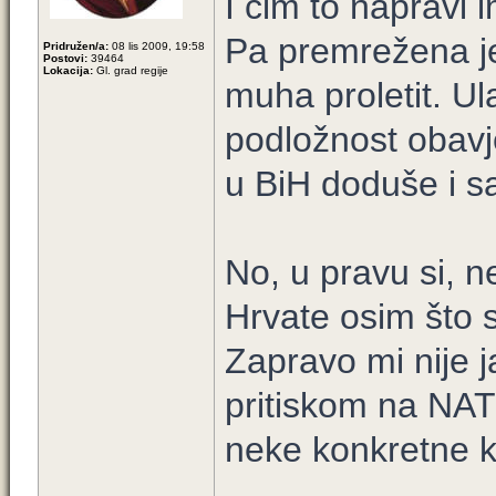
I čim to napravi 
Pa premrežena j
Pridružen/a:
08 lis 2009, 19:58
Postovi:
39464
Lokacija:
Gl. grad regije
muha proletit. U
podložnost obavje
u BiH doduše i sa
No, u pravu si, 
Hrvate osim što
Zapravo mi nije ja
pritiskom na NATO
neke konkretne k