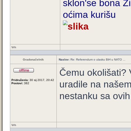
sklon'se bona Zi
oćima kurišu
Vrh
Gradonačelnik
Naslov:
Re: Referendum o ulasku BiH u NATO ...
Čemu okolišati?
Pridružen/a:
30 sij 2017, 20:42
uradile na našem 
Postovi:
382
nestanku sa ovi
Vrh