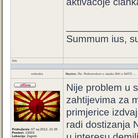
aktivacoje člank
____________
Summum ius, su
Vrh
volvoks
Naslov:
Re: Referendum o ulasku BiH u NATO ...
Nije problem u
zahtijevima za mi
primjerice izdv
radi dostizanja 
Pridružen/a:
07 ruj 2012, 21:35
Postovi:
13003
u interesu demil
Lokacija:
Zagreb