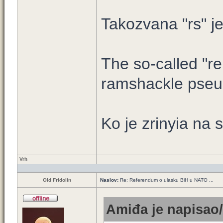
Takozvana "rs" j
The so-called "re
ramshackle pseu
Ko je zrinyia na s
Vrh
Old Fridolin
Naslov:
Re: Referendum o ulasku BiH u NATO ...
Amiđa je napisao/