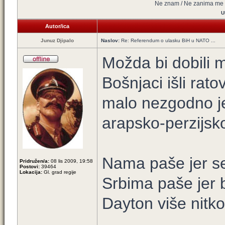
Ne znam / Ne zanima me
U
Autor/ica
Junuz Djipalo
Naslov:
Re: Referendum o ulasku BiH u NATO ...
Možda bi dobili mo
Bošnjaci išli rato
malo nezgodno jel
arapsko-perzijsko-
Nama paše jer se
Pridružen/a:
08 lis 2009, 19:58
Postovi:
39464
Lokacija:
Gl. grad regije
Srbima paše jer b
Dayton više nitk