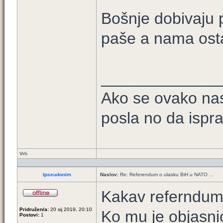
Bošnje dobivaju 
paše a nama osta
_____________
Ako se ovako nas
posla no da ispra
Vrh
tpseudonim
Naslov:
Re: Referendum o ulasku BiH u NATO ...
Kakav referndum
Pridružen/a:
20 sij 2019, 20:10
Ko mu je objasni
Postovi:
1