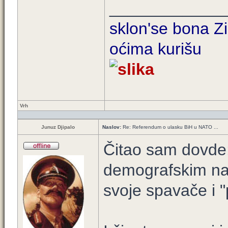
____________
sklon'se bona Zi
oćima kurišu
Vrh
Junuz Djipalo
Naslov:
Re: Referendum o ulasku BiH u NATO ...
Čitao sam dovde: "
demografskim naz
svoje spavače i "p