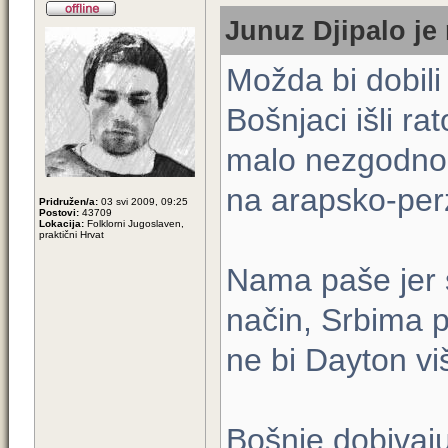
Junuz Djipalo je 
Možda bi dobili 
Bošnjaci išli ra
malo nezgodno j
na arapsko-perzi
Pridružen/a:
03 svi 2009, 09:25
Postovi:
43709
Lokacija:
Folklorni Jugoslaven,
praktični Hrvat
Nama paše jer 
način, Srbima p
ne bi Dayton vi
Bošnje dobivaju