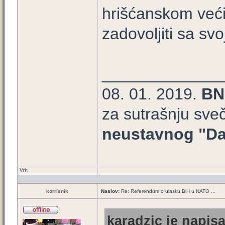
hrišćanskom veći
zadovoljiti sa sv
_____________
08. 01. 2019.
BN
za sutrašnju sve
neustavnog "Da
Vrh
korrisnik
Naslov:
Re: Referendum o ulasku BiH u NATO ...
karadzic je napisa