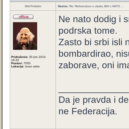
Old Fridolin
Naslov:
Re: Referendum o ulasku BiH u NATO ...
Ne nato dodig i s
podrska tome.
Zasto bi srbi isli
bombardirao, nisu
Pridružen/a:
30 pro 2010,
16:32
zaborave, oni im
Postovi:
7050
Lokacija:
Izvan sebe
_____________
Da je pravda i d
ne Federacija.