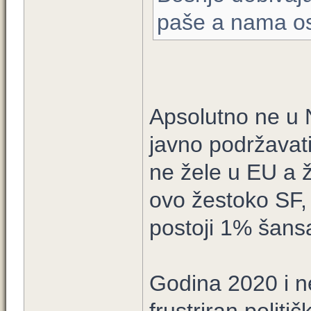
paše a nama os
Apsolutno ne u 
javno podržavati
ne žele u EU a
ovo žestoko SF, a
postoji 1% šansa
Godina 2020 i n