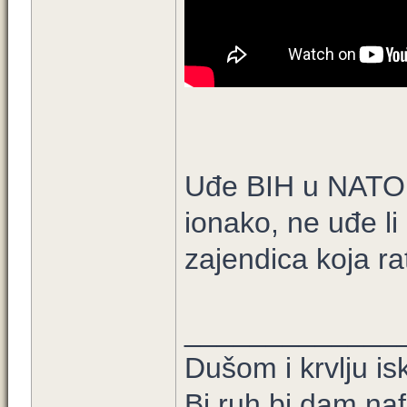
Uđe BIH u NATO 
ionako, ne uđe l
zajendica koja ra
_____________
Dušom i krvlju is
Bi ruh bi dam naf