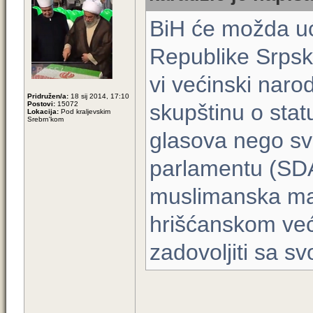
BiH će možda uć
Republike Srpske
vi većinski narod
Pridružen/a:
18 sij 2014, 17:10
Postovi:
15072
skupštinu o stat
Lokacija:
Pod kraljevskim
Srebrn'kom
glasova nego sv
parlamentu (SDA,
muslimanska man
hrišćanskom već
zadovoljiti sa sv