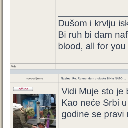
_____________
Dušom i krvlju is
Bi ruh bi dam naf
blood, all for yo
Vrh
novovrijeme
Naslov:
Re: Referendum o ulasku BiH u NATO ...
Vidi Muje sto je
Kao neće Srbi u
godine se pravi