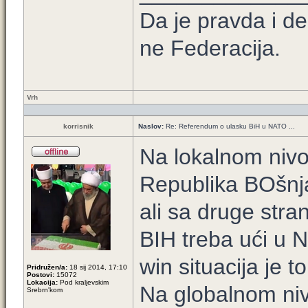
Da je pravda i d
ne Federacija.
Vrh
korrisnik
Naslov:
Re: Referendum o ulasku BiH u NATO ...
Na lokalnom niv
Republika BOšnja
ali sa druge stra
BIH treba ući u 
win situacija je to
Pridružen/a:
18 sij 2014, 17:10
Postovi:
15072
Lokacija:
Pod kraljevskim
Na globalnom ni
Srebrn'kom