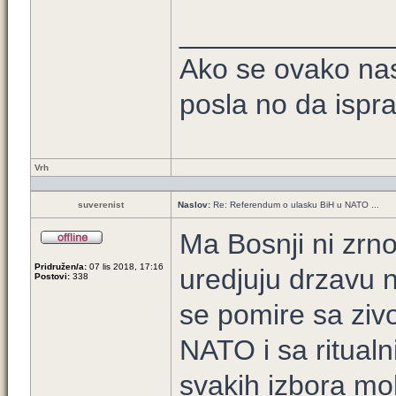
_____________
Ako se ovako nas
posla no da ispra
Vrh
suverenist
Naslov:
Re: Referendum o ulasku BiH u NATO ...
Ma Bosnji ni zrno 
Pridružen/a:
07 lis 2018, 17:16
uredjuju drzavu 
Postovi:
338
se pomire sa ziv
NATO i sa ritua
svakih izbora molj