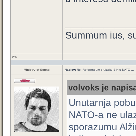
____________
Summum ius, su
Vrh
Ministry of Sound
Naslov:
Re: Referendum o ulasku BiH u NATO ...
volvoks je napisa
Unutarnja pobun
NATO-a ne ulaz
sporazumu Alžir