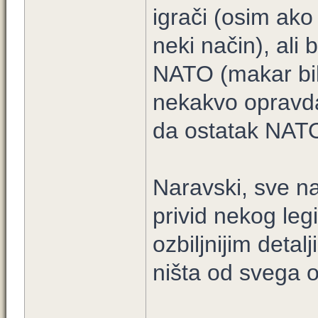
igrači (osim ako
neki način), ali 
NATO (makar bila
nekakvo opravdan
da ostatak NATO
Naravski, sve na
privid nekog legi
ozbiljnijim deta
ništa od svega 