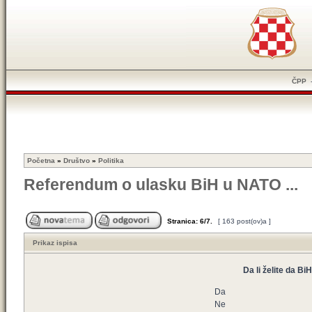
ČPP
Početna
»
Društvo
»
Politika
Referendum o ulasku BiH u NATO ...
Stranica:
6
/
7
.
[ 163 post(ov)a ]
Prikaz ispisa
Da li želite da B
Da
Ne