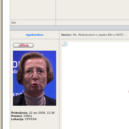
Vrh
Agathonikos
Naslov:
Re: Referendum o ulasku BiH u NATO ...
Pridružen/a:
22 stu 2009, 12:36
Postovi:
25801
Lokacija:
СРПСКА