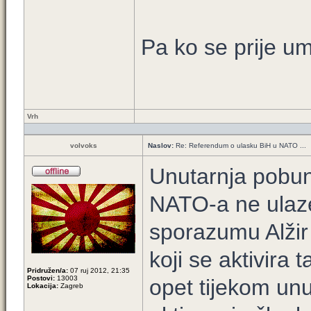
Pa ko se prije umo
Vrh
volvoks
Naslov:
Re: Referendum o ulasku BiH u NATO ...
Unutarnja pobuna
NATO-a ne ulaze
sporazumu Alžir 
koji se aktivira 
Pridružen/a:
07 ruj 2012, 21:35
Postovi:
13003
opet tijekom unu
Lokacija:
Zagreb