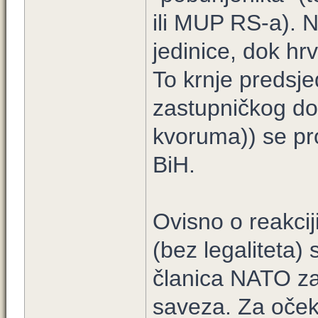
ili MUP RS-a). 
jedinice, dok hr
To krnje predsje
zastupničkog do
kvoruma)) se pro
BiH.
Ovisno o reakciji
(bez legaliteta)
članica NATO za
saveza. Za očekiv