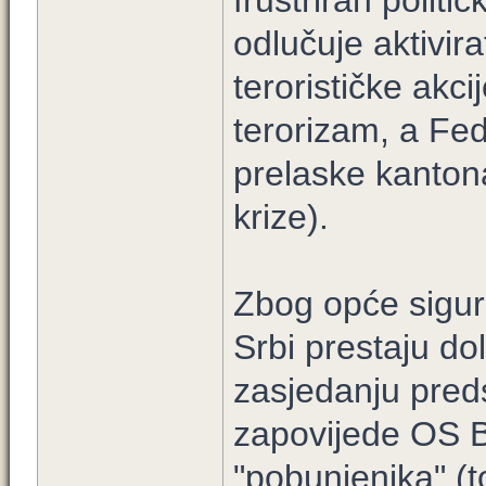
frustriran poli
odlučuje aktivira
terorističke akc
terorizam, a Fe
prelaske kanton
krize).
Zbog opće sigurn
Srbi prestaju do
zasjedanju pred
zapovijede OS B
"pobunjenika" (t