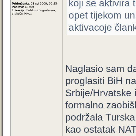
koji se aktivira 
Pridružen/a:
03 svi 2009, 09:25
Postovi:
43709
Lokacija:
Folklorni Jugoslaven,
opet tijekom un
praktični Hrvat
aktivacoje član
Naglasio sam da
proglasiti BiH 
Srbije/Hrvatske i
formalno zaobišl
podržala Turska,
kao ostatak NAT