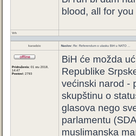
blood, all for yo
Vrh
karadzic
Naslov:
Re: Referendum o ulasku BiH u NATO ...
BiH će možda ući
Pridružen/a:
01 stu 2018,
Republike Srpske 
14:47
Postovi:
2793
većinski narod - 
skupštinu o statu
glasova nego sve
parlamentu (SDA,
muslimanska man