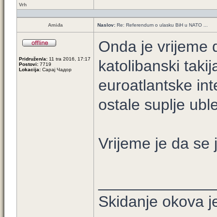
Vrh
Amiđa
Naslov:
Re: Referendum o ulasku BiH u NATO ...
Onda je vrijeme 
Pridružen/a:
11 tra 2016, 17:17
katolibanski taki
Postovi:
7719
Lokacija:
Сарај Чадор
euroatlantske int
ostale suplje uble
Vrijeme je da se 
_____________
Skidanje okova je