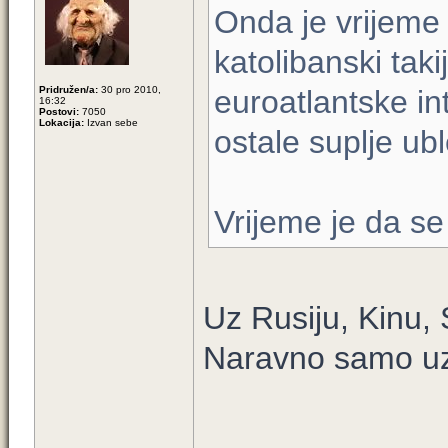
Onda je vrijeme
katolibanski tak
Pridružen/a:
30 pro 2010,
euroatlantske int
16:32
Postovi:
7050
Lokacija:
Izvan sebe
ostale suplje ubl
Vrijeme je da se
Uz Rusiju, Kinu, 
Naravno samo uz 
_____________