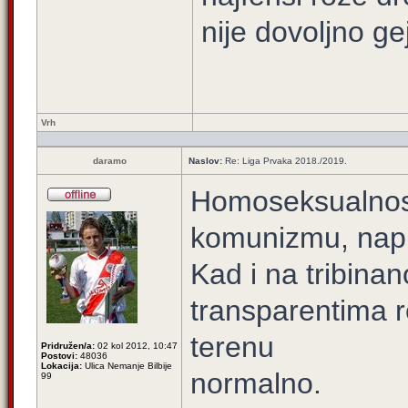
nije dovoljno ge
Vrh
daramo
Naslov:
Re: Liga Prvaka 2018./2019.
Homoseksualnost
komunizmu, napro
Kad i na tribina
transparentima 
terenu
Pridružen/a:
02 kol 2012, 10:47
Postovi:
48036
Lokacija:
Ulica Nemanje Bilbije
normalno.
99