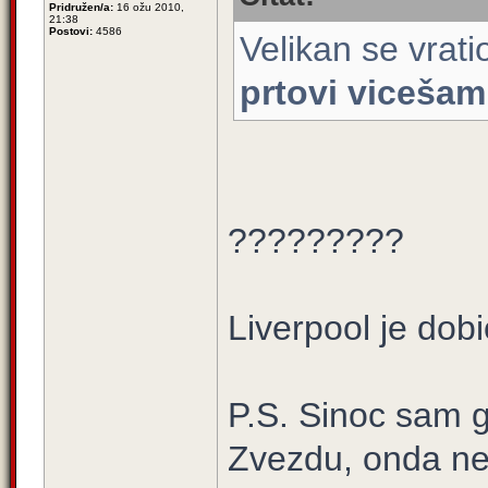
Pridružen/a:
16 ožu 2010,
21:38
Postovi:
4586
Velikan se vrati
prtovi vicešam
?????????
Liverpool je dob
P.S. Sinoc sam g
Zvezdu, onda neg