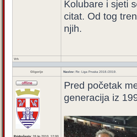
Kolubare i sjeti 
citat. Od tog tre
njih.
Vrh
Gligorije
Naslov:
Re: Liga Prvaka 2018./2019.
Pred početak me
generacija iz 19
Pridružen/a:
26 lip 2010, 12:00