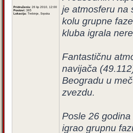
je atmosferu na
Pridružen/a:
26 lip 2010, 12:00
Postovi:
365
Lokacija:
Trebinje, Srpska
kolu grupne faz
kluba igrala ner
Fantastičnu atmo
navijača (49.112
Beogradu u meču 
zvezdu.
Posle 26 godina 
igrao grupnu faz