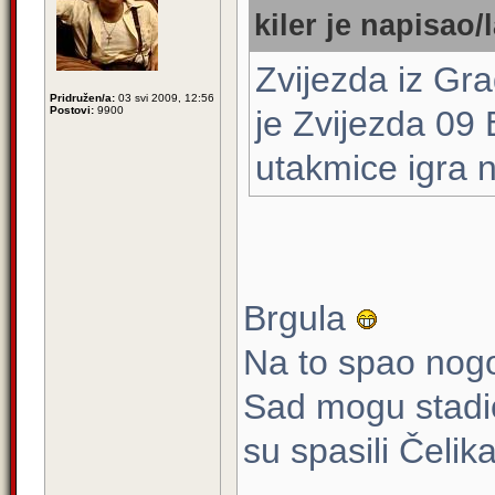
kiler je napisao/l
Zvijezda iz Gra
Pridružen/a:
03 svi 2009, 12:56
Postovi:
9900
je Zvijezda 09 
utakmice igra n
Brgula
Na to spao nog
Sad mogu stadion
su spasili Čelika