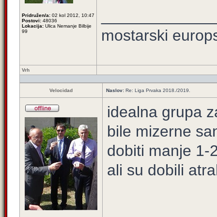
_____________
Pridružen/a:
02 kol 2012, 10:47
Postovi:
48036
Lokacija:
Ulica Nemanje Bilbije
mostarski europ
99
Vrh
Velocidad
Naslov:
Re: Liga Prvaka 2018./2019.
idealna grupa z
bile mizerne sa
dobiti manje 1-
ali su dobili at