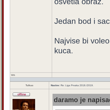
osvetla obraz.
Jedan bod i saci
Najvise bi vole
kuca.
Vrh
Tulkas
Naslov:
Re: Liga Prvaka 2018./2019.
daramo je napisao