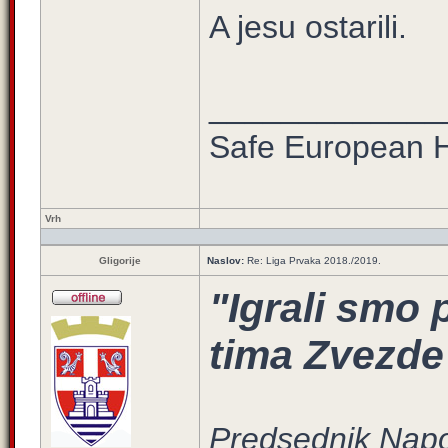
A jesu ostarili.
_____________
Safe European
Vrh
Gligorije
Naslov:
Re: Liga Prvaka 2018./2019.
"Igrali smo 
tima Zvezde
Predsednik Napol