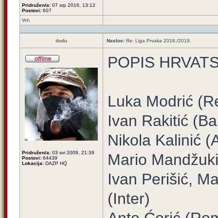
Pridružen/a:
07 srp 2016, 13:12
Postovi:
607
Vrh
dudu
Naslov:
Re: Liga Prvaka 2018./2019.
POPIS HRVATS
Luka Modrić (R
Ivan Rakitić (B
Nikola Kalinić (
Pridružen/a:
03 svi 2009, 21:39
Mario Mandžuki
Postovi:
64439
Lokacija:
DAZP HQ
Ivan Perišić, M
(Inter)