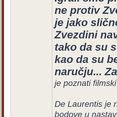
ne protiv Zv
je jako sličn
Zvezdini nav
tako da su s
kao da su b
naručju... Z
je poznati filmsk
De Laurentis je n
bodove u nastavk