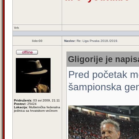
Vrh
lider30
Naslov:
Re: Liga Prvaka 2018./2019.
Gligorije je napis
Pred početak me
šampionska gene
Pridružen/a:
03 svi 2009, 21:11
Postovi:
25424
Lokacija:
Multietnička federalna
jedinica sa hrvatskom većinom