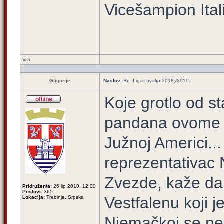
Vicešampion Itali
Vrh
Gligorije
Naslov:
Re: Liga Prvaka 2018./2019.
Koje grotlo od s
pandana ovome 
Južnoj Americi..
reprezentativac 
Zvezde, kaže d
Pridružen/a:
26 lip 2010, 12:00
Postovi:
365
Vestfalenu koji 
Lokacija:
Trebinje, Srpska
Njemačkoj se ne