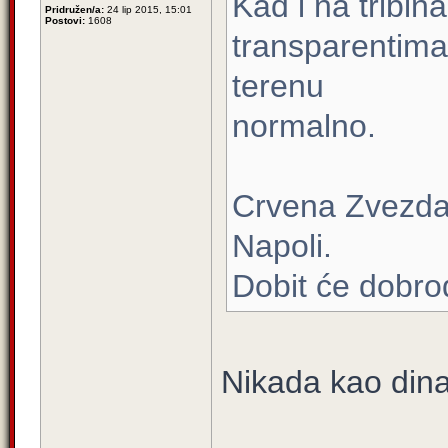
Kad i na tribi
Pridružen/a:
24 lip 2015, 15:01
Postovi:
1608
transparentima
terenu
normalno.
Crvena Zvezda 
Napoli.
Dobit će dobro
Nikada kao din