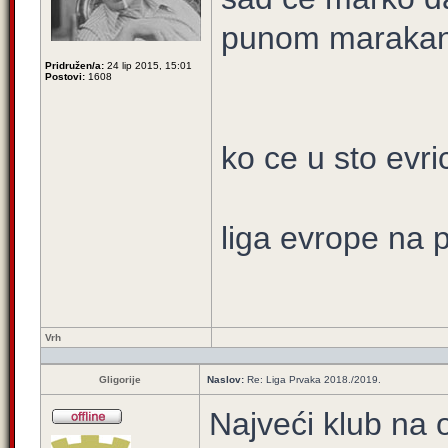
punom maraka
Pridružen/a:
24 lip 2015, 15:01
Postovi:
1608
ko ce u sto evri
liga evrope na p
Vrh
Gligorije
Naslov:
Re: Liga Prvaka 2018./2019.
Najveći klub na 