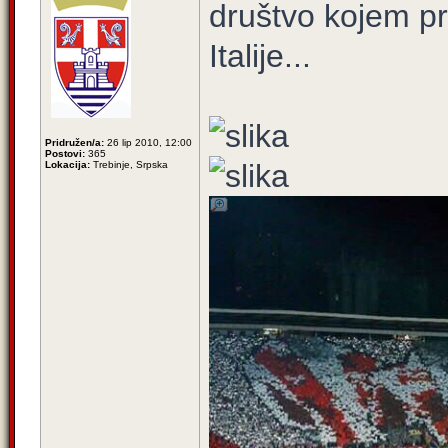
društvo kojem pr
Italije...
Pridružen/a:
26 lip 2010, 12:00
Postovi:
365
Lokacija:
Trebinje, Srpska