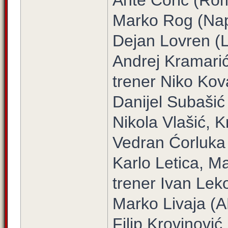
Ante Ćorić (Ro
Marko Rog (Nap
Dejan Lovren (L
Andrej Kramari
trener Niko Ko
Danijel Subaši
Nikola Vlašić, K
Vedran Ćorluka
Karlo Letica, Ma
trener Ivan Lek
Marko Livaja (
Filip Krovinović