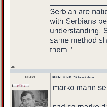
_____________
Serbian are natio
with Serbians be
understanding. S
same method sho
them."
Vrh
kolubara
Naslov:
Re: Liga Prvaka 2018./2019.
marko marin se 
sad ce marko d