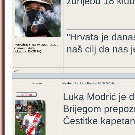
ždrijebu 18 klub
____________
"Hrvata je dana
Pridružen/a:
03 svi 2009, 21:39
naš cilj da nas j
Postovi:
64439
Lokacija:
DAZP HQ
Vrh
daramo
Naslov:
Re: Liga Prvaka 2018./2019.
Luka Modrić je d
Brijegom prepozn
Čestitke kapetan