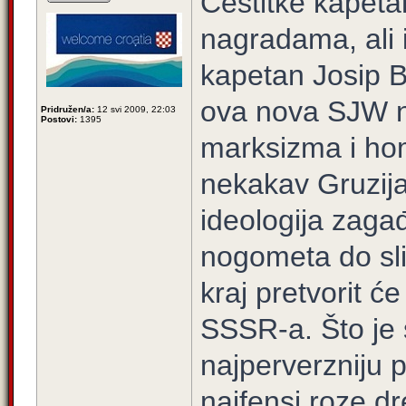
Čestitke kapeta
nagradama, ali 
kapetan Josip Br
ova nova SJW n
Pridružen/a:
12 svi 2009, 22:03
Postovi:
1395
marksizma i hom
nekakav Gruzij
ideologija zaga
nogometa do sli
kraj pretvorit će 
SSSR-a. Što je 
najperverzniju 
najfensi roze d