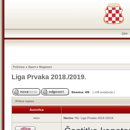
ČPP
Početna
»
Sport
»
Nogomet
Liga Prvaka 2018./2019.
Stranica:
4
/
6
.
[ 138 post(ov)a ]
Prikaz ispisa
Autor/ica
mirv
Naslov:
Re: Liga Prvaka 2018./2019.