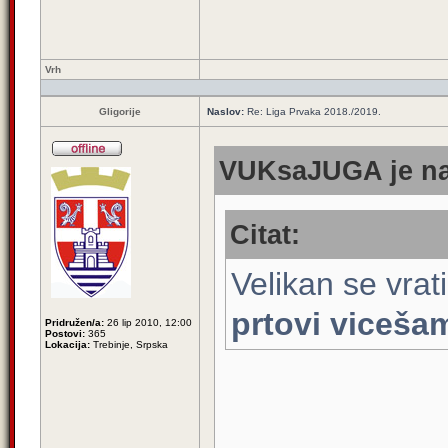
Vrh
Gligorije
Naslov:
Re: Liga Prvaka 2018./2019.
VUKsaJUGA je na
Citat:
Velikan se vrat
prtovi viceša
Pridružen/a:
26 lip 2010, 12:00
Postovi:
365
Lokacija:
Trebinje, Srpska