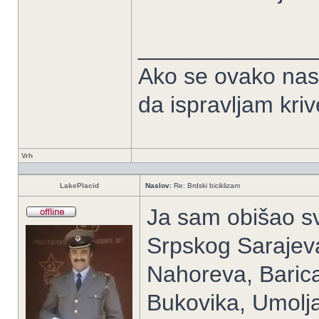
______________
Ako se ovako nas
da ispravljam kriv
Vrh
LakePlacid
Naslov:
Re: Brdski biciklizam
Ja sam obišao sv
Srpskog Sarajev
Nahoreva, Barica
Bukovika, Umolja