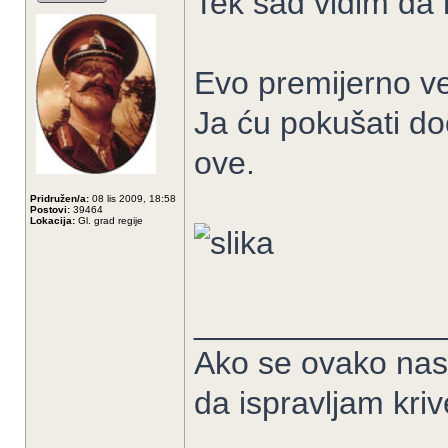
Tek sad vidim da
Evo premijerno vel
Ja ću pokušati doć
ove.
Pridružen/a:
08 lis 2009, 18:58
Postovi:
39464
Lokacija:
Gl. grad regije
______________
Ako se ovako nas
da ispravljam kriv