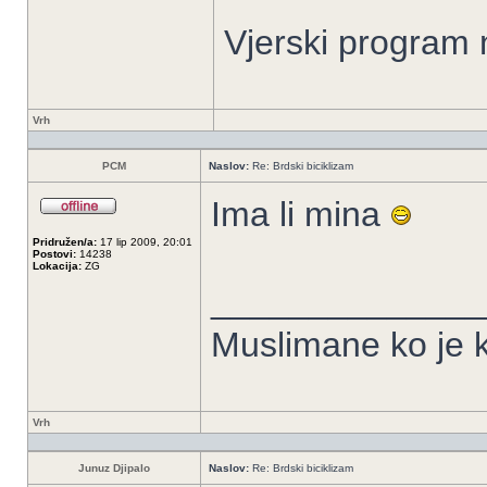
Vjerski program 
Vrh
PCM
Naslov:
Re: Brdski biciklizam
Ima li mina
Pridružen/a:
17 lip 2009, 20:01
Postovi:
14238
Lokacija:
ZG
______________
Muslimane ko je k
Vrh
Junuz Djipalo
Naslov:
Re: Brdski biciklizam