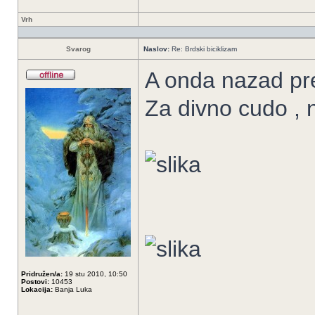
Vrh
Svarog
Naslov:
Re: Brdski biciklizam
A onda nazad pre
Za divno cudo , 
Pridružen/a:
19 stu 2010, 10:50
Postovi:
10453
Lokacija:
Banja Luka