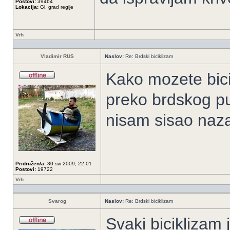
Postovi:
39464
Lokacija:
Gl. grad regije
Vrh
Vladimir RUS
Naslov:
Re: Brdski biciklizam
Kako mozete bici
preko brdskog pu
nisam sisao naza
Pridružen/a:
30 svi 2009, 22:01
Postovi:
19722
Vrh
Svarog
Naslov:
Re: Brdski biciklizam
Svaki biciklizam j