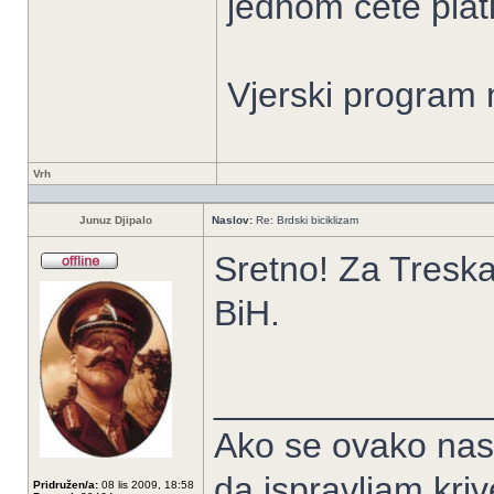
jednom cete platit
Vjerski program 
Vrh
Junuz Djipalo
Naslov:
Re: Brdski biciklizam
Sretno! Za Treska
BiH.
______________
Ako se ovako nas
da ispravljam kriv
Pridružen/a:
08 lis 2009, 18:58