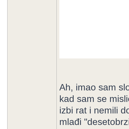
Ah, imao sam slo
kad sam se mislio
izbi rat i nemili d
mlađi "desetobrz