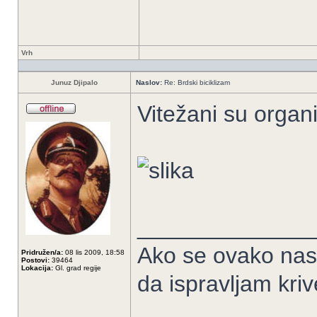
Vrh
Junuz Djipalo
Naslov:
Re: Brdski biciklizam
Vitežani su organi
______________
Ako se ovako nas
Pridružen/a:
08 lis 2009, 18:58
Postovi:
39464
Lokacija:
Gl. grad regije
da ispravljam kriv