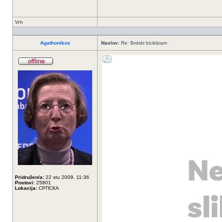
Vrh
Agathonikos
Naslov:
Re: Brdski biciklizam
Pridružen/a:
22 stu 2009, 11:36
Postovi:
25801
Lokacija:
СРПСКА