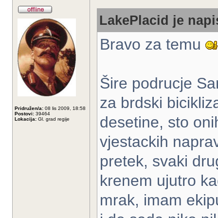
LakePlacid je napi
Bravo za temu
Šire podrucje Sa
za brdski bicikli
Pridružen/a:
08 lis 2009, 18:58
Postovi:
39464
desetine, sto oni
Lokacija:
Gl. grad regije
vjestackih naprav
pretek, svaki dru
krenem ujutro k
mrak, imam ekip