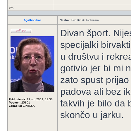
Vrh
Agathonikos
Naslov:
Re: Brdski biciklizam
Divan šport. Nij
specijalki birvak
u društvu i rekre
gotivio jer bi mi
zato spust prijao 
padova ali bez ik
Pridružen/a:
22 stu 2009, 11:36
takvih je bilo da 
Postovi:
25801
Lokacija:
СРПСКА
skončo u jarku.