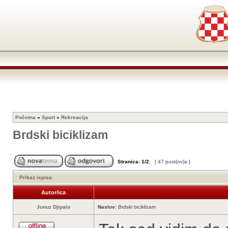
Početna
»
Sport
»
Rekreacija
Brdski biciklizam
Stranica:
1
/
2
.
[ 47 post(ov)a ]
Prikaz ispisa
Autor/ica
Junuz Djipalo
Naslov:
Brdski biciklizam