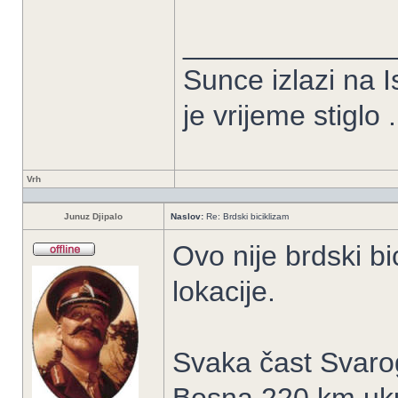
_____________
Sunce izlazi na I
je vrijeme stiglo .
Vrh
Junuz Djipalo
Naslov:
Re: Brdski biciklizam
Ovo nije brdski b
lokacije.
Svaka čast Svarog