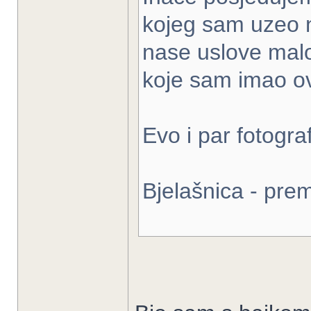
kojeg sam uzeo n
nase uslove malo
koje sam imao ov
Evo i par fotografi
Bjelašnica - pre