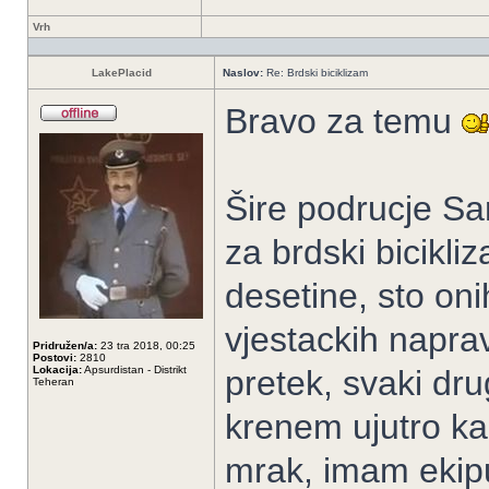
Vrh
LakePlacid
Naslov:
Re: Brdski biciklizam
Bravo za temu
Šire podrucje Sa
za brdski bicikl
desetine, sto oni
vjestackih naprav
Pridružen/a:
23 tra 2018, 00:25
Postovi:
2810
Lokacija:
Apsurdistan - Distrikt
pretek, svaki dru
Teheran
krenem ujutro k
mrak, imam ekip