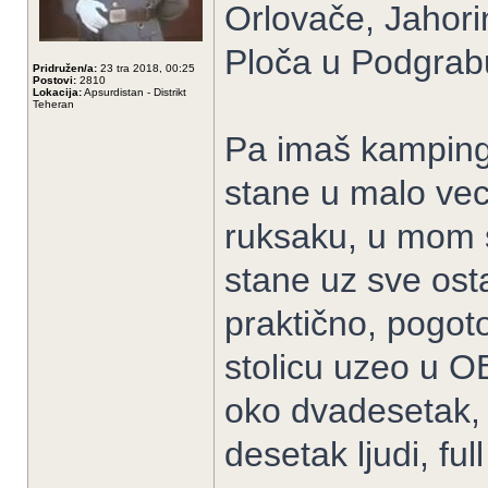
Orlovače, Jahori
Ploča u Podgrab
Pridružen/a:
23 tra 2018, 00:25
Postovi:
2810
Lokacija:
Apsurdistan - Distrikt
Teheran
Pa imaš kamping
stane u malo vec
ruksaku, u mom s
stane uz sve ost
praktično, pogoto
stolicu uzeo u O
oko dvadesetak,
desetak ljudi, fu