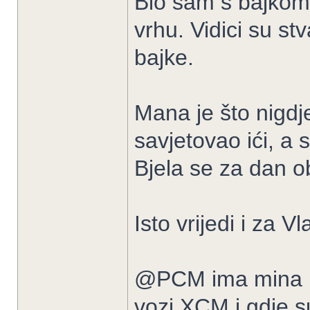
Bio sam s bajkom 
vrhu. Vidici su s
bajke.
Mana je što nigdj
savjetovao ići, a
Bjela se za dan o
Isto vrijedi i za Vl
@PCM ima mina i
vozi XCM i gdje s