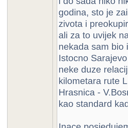
i do sada niko ni
godina, sto je z
zivota i preokupi
ali za to uvijek 
nekada sam bio i 
Istocno Sarajevo
neke duze relaci
kilometara rute L
Hrasnica - V.Bos
kao standard kad
Inace posjedujem