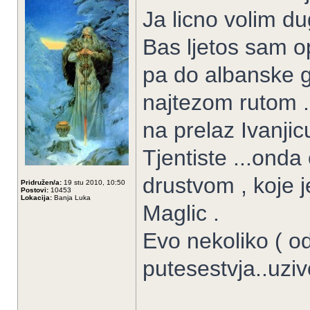
Ja licno volim dug
Bas ljetos sam o
pa do albanske gr
najtezom rutom .
na prelaz Ivanjic
Tjentiste ...onda 
drustvom , koje 
Pridružen/a:
19 stu 2010, 10:50
Postovi:
10453
Lokacija:
Banja Luka
Maglic .
Evo nekoliko ( o
putesestvja..uzi